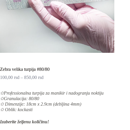
Zebra velika turpija #80/80
100,00
rsd
–
850,00
rsd
✩Professionalna turpija za manikir i nadogranju noktiju
✩Granulacija: 80/80
✩ Dimenzije: 18cm x 2.9cm (debljina 4mm)
✩ Oblik: kockasti
Izaberite željenu količinu!