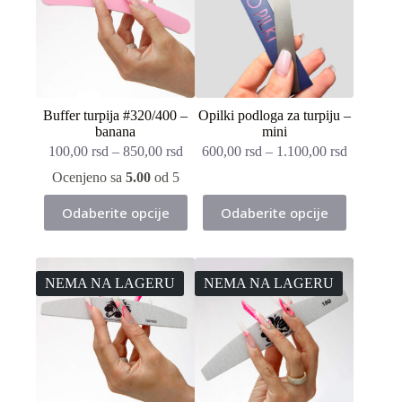
Buffer turpija #320/400 –
Opilki podloga za turpiju –
banana
mini
100,00
rsd
–
850,00
rsd
600,00
rsd
–
1.100,00
rsd
Ocenjeno sa
5.00
od 5
Ovaj
Ovaj
Odaberite opcije
Odaberite opcije
proizvod
proizvod
ima
ima
više
više
varijanti.
varijanti.
Opcije
Opcije
NEMA NA LAGERU
NEMA NA LAGERU
mogu
mogu
biti
biti
izabrane
izabrane
na
na
stranici
stranici
proizvoda.
proizvoda.