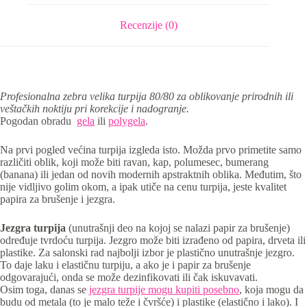
Recenzije (0)
Profesionalna zebra velika turpija 80/80 za oblikovanje prirodnih ili
veštačkih noktiju pri korekcije i nadogranje.
Pogodan obradu
gela
ili
polygela
.
Na prvi pogled većina turpija izgleda isto. Možda prvo primetite samo
različiti oblik, koji može biti ravan, kap, polumesec, bumerang
(banana) ili jedan od novih modernih apstraktnih oblika. Međutim, što
nije vidljivo golim okom, a ipak utiče na cenu turpija, jeste kvalitet
papira za brušenje i jezgra.
Jezgra turpija
(unutrašnji deo na kojoj se nalazi papir za brušenje)
određuje tvrdoću turpija. Jezgro može biti izrađeno od papira, drveta ili
plastike. Za salonski rad najbolji izbor je plastično unutrašnje jezgro.
To daje laku i elastičnu turpiju, a ako je i papir za brušenje
odgovarajući, onda se može dezinfikovati ili čak iskuvavati.
Osim toga, danas se
jezgra turpije mogu kupiti posebno
, koja mogu da
budu od metala (to je malo teže i čvršće) i plastike (elastično i lako). I