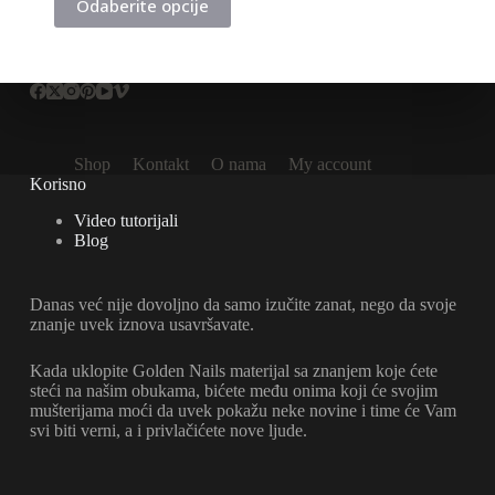
Odaberite opcije
proizvod
ima
više
varijanti.
Opcije
mogu
biti
izabrane
Shop
Kontakt
O nama
My account
na
Korisno
stranici
proizvoda.
Video tutorijali
Blog
Danas već nije dovoljno da samo izučite zanat, nego da svoje
znanje uvek iznova usavršavate.
Kada uklopite Golden Nails materijal sa znanjem koje ćete
steći na našim obukama, bićete među onima koji će svojim
mušterijama moći da uvek pokažu neke novine i time će Vam
svi biti verni, a i privlačićete nove ljude.