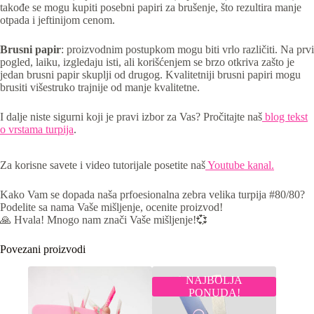
takođe se mogu kupiti posebni papiri za brušenje, što rezultira manje
otpada i jeftinijom cenom.
Brusni papir
: proizvodnim postupkom mogu biti vrlo različiti. Na prvi
pogled, laiku, izgledaju isti, ali korišćenjem se brzo otkriva zašto je
jedan brusni papir skuplji od drugog. Kvalitetniji brusni papiri mogu
brusiti višestruko trajnije od manje kvalitetne.
I dalje niste sigurni koji je pravi izbor za Vas? Pročitajte naš
blog tekst
o vrstama turpija
.
Za korisne savete i video tutorijale posetite naš
Youtube kanal.
Kako Vam se dopada naša prfoesionalna zebra velika turpija #80/80?
Podelite sa nama Vaše mišljenje, ocenite proizvod!
🙏 Hvala! Mnogo nam znači Vaše mišljenje!💞
Povezani proizvodi
NAJBOLJA
PONUDA!