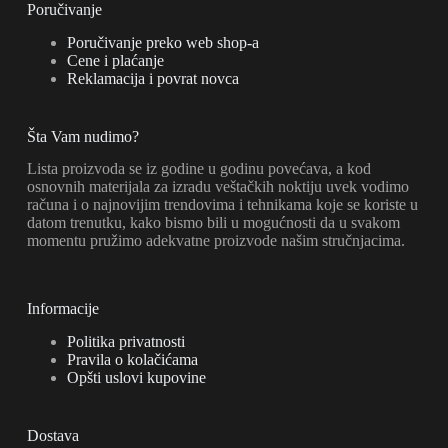
Poručivanje
Poručivanje preko web shop-a
Cene i plaćanje
Reklamacija i povrat novca
Šta Vam nudimo?
Lista proizvoda se iz godine u godinu povećava, a kod
osnovnih materijala za izradu veštačkih noktiju uvek vodimo
računa i o najnovijim trendovima i tehnikama koje se koriste u
datom trenutku, kako bismo bili u mogućnosti da u svakom
momentu pružimo adekvatne proizvode našim stručnjacima.
Informacije
Politika privatnosti
Pravila o kolačićama
Opšti uslovi kupovine
Dostava