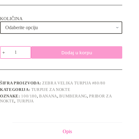
KOLIČINA
Zebra
Dodaj u korpu
velika
turpija
#80/80
količina
ŠIFRA PROIZVODA:
ZEBRA VELIKA TURPIJA #80/80
KATEGORIJA:
TURPIJE ZA NOKTE
OZNAKE:
100/180
,
BANANA
,
BUMBERANG
,
PRIBOR ZA
NOKTE
,
TURPIJA
Opis