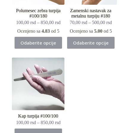
Polumesec zebra turpija
Zamenski nastavak za
#100/180
metalnu turpiju #180
100,00
rsd
–
850,00
rsd
70,00
rsd
–
500,00
rsd
Ocenjeno sa
4.83
od 5
Ocenjeno sa
5.00
od 5
Ovaj
Ovaj
Odaberite opcije
Odaberite opcije
proizvod
proizvod
ima
ima
više
više
varijanti.
varijanti.
Opcije
Opcije
mogu
mogu
biti
biti
izabrane
izabrane
na
na
stranici
stranici
proizvoda.
proizvoda.
Kap turpija #100/100
100,00
rsd
–
850,00
rsd
Ovaj