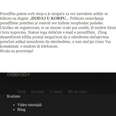
Porudžba putem web shop-a je moguća za sve navedene artikle sa
klikom na dugme „
DODAJ U KORPU
„. Prilikom sastavljanja
porudžbine potrebno je ostaviti sve tražene neophodne podatke.
Ukoliko ste registrovani, to ne morate svaki put uraditi, ili možete birati
i brzu kupovinu. Nakon toga dobićete e-mail o porudžbini. Zbog
dinamičnosti tržišta postoji mogućnost da u određenim slučajevima
poručeni artikal nemožemo da obezbedimo, u tom slučaju ćemo Vas
kontaktirati e-mailom ili telefonom.
Hvala na poverenju!
Shop
Kontakt
O nama
My account
Korisno
Video tutorijali
Blog