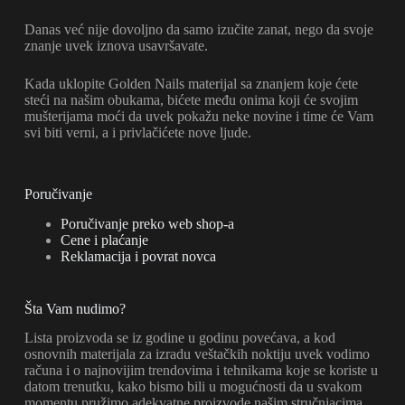
Danas već nije dovoljno da samo izučite zanat, nego da svoje
znanje uvek iznova usavršavate.
Kada uklopite Golden Nails materijal sa znanjem koje ćete
steći na našim obukama, bićete među onima koji će svojim
mušterijama moći da uvek pokažu neke novine i time će Vam
svi biti verni, a i privlačićete nove ljude.
Poručivanje
Poručivanje preko web shop-a
Cene i plaćanje
Reklamacija i povrat novca
Šta Vam nudimo?
Lista proizvoda se iz godine u godinu povećava, a kod
osnovnih materijala za izradu veštačkih noktiju uvek vodimo
računa i o najnovijim trendovima i tehnikama koje se koriste u
datom trenutku, kako bismo bili u mogućnosti da u svakom
momentu pružimo adekvatne proizvode našim stručnjacima.