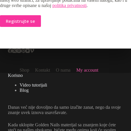
našoj web stranici, za upravljanje podacima na vašem nalogu, kao i u
druge svrhe opisane u našoj
politika privatnosti
.
Registrujte se
Shop
Kontakt
O nama
My account
Korisno
Video tutorijali
Blog
Danas već nije dovoljno da samo izučite zanat, nego da svoje
znanje uvek iznova usavršavate.
Kada uklopite Golden Nails materijal sa znanjem koje ćete
steći na našim obukama, bićete među onima koji će svojim