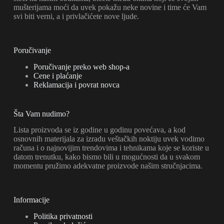
mušterijama moći da uvek pokažu neke novine i time će Vam
svi biti verni, a i privlačićete nove ljude.
Poručivanje
Poručivanje preko web shop-a
Cene i plaćanje
Reklamacija i povrat novca
Šta Vam nudimo?
Lista proizvoda se iz godine u godinu povećava, a kod
osnovnih materijala za izradu veštačkih noktiju uvek vodimo
računa i o najnovijim trendovima i tehnikama koje se koriste u
datom trenutku, kako bismo bili u mogućnosti da u svakom
momentu pružimo adekvatne proizvode našim stručnjacima.
Informacije
Politika privatnosti