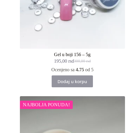
Gel u boji 156 – 5g
195,00
rsd
300,00
rsd
Originalna
Trenutna
cena
cena
Ocenjeno sa
4.75
od 5
je
je:
bila:
195,00 rsd.
Dodaj u korpu
300,00 rsd.
NAJBOLJA PONUDA!