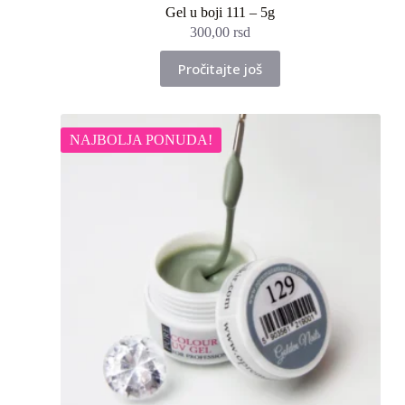
Gel u boji 111 – 5g
300,00
rsd
Pročitajte još
NAJBOLJA PONUDA!