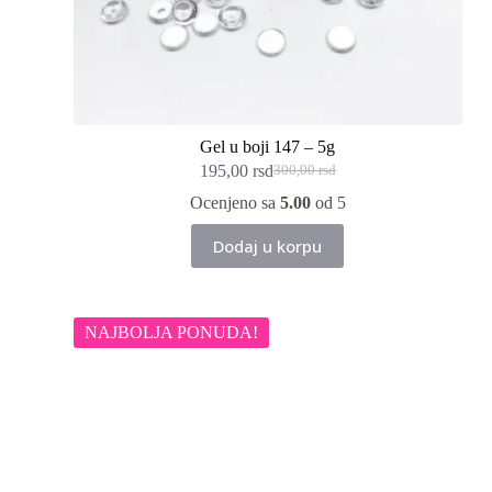
Gel u boji 147 – 5g
195,00
rsd
300,00
rsd
Originalna
Trenutna
cena
cena
Ocenjeno sa
5.00
od 5
je
je:
bila:
195,00 rsd.
Dodaj u korpu
300,00 rsd.
NAJBOLJA PONUDA!