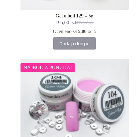
Gel u boji 129 – 5g
195,00
rsd
300,00
rsd
Originalna
Trenutna
cena
cena
Ocenjeno sa
5.00
od 5
je
je:
bila:
195,00 rsd.
Dodaj u korpu
300,00 rsd.
NAJBOLJA PONUDA!