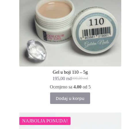
Gel u boji 110 – 5g
195,00
rsd
300,00
rsd
Originalna
Trenutna
cena
cena
Ocenjeno sa
4.00
od 5
je
je:
bila:
195,00 rsd.
Dodaj u korpu
300,00 rsd.
NAJBOLJA PONUDA!