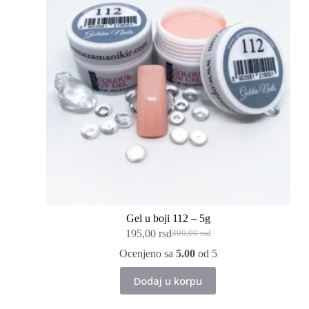
Gel u boji 112 – 5g
195,00
rsd
300,00
rsd
Originalna
Trenutna
cena
cena
Ocenjeno sa
5.00
od 5
je
je:
bila:
195,00 rsd.
Dodaj u korpu
300,00 rsd.