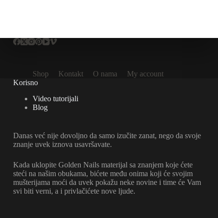
Shop
Kontakt
O nama
My account
Korisno
Video tutorijali
Blog
Danas već nije dovoljno da samo izučite zanat, nego da svoje
znanje uvek iznova usavršavate.
Kada uklopite Golden Nails materijal sa znanjem koje ćete
steći na našim obukama, bićete među onima koji će svojim
mušterijama moći da uvek pokažu neke novine i time će Vam
svi biti verni, a i privlačićete nove ljude.