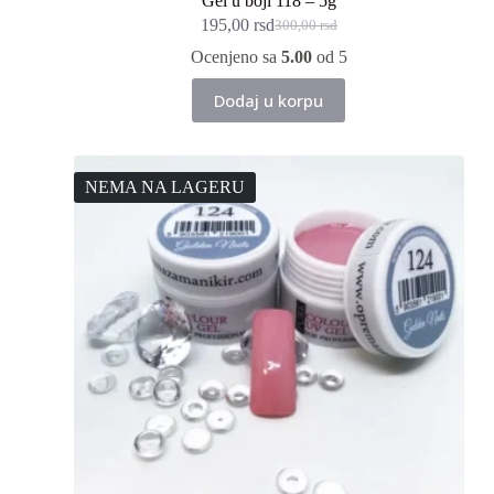
Gel u boji 118 – 5g
195,00
rsd
300,00
rsd
Originalna
Trenutna
cena
cena
Ocenjeno sa
5.00
od 5
je
je:
bila:
195,00 rsd.
Dodaj u korpu
300,00 rsd.
NEMA NA LAGERU