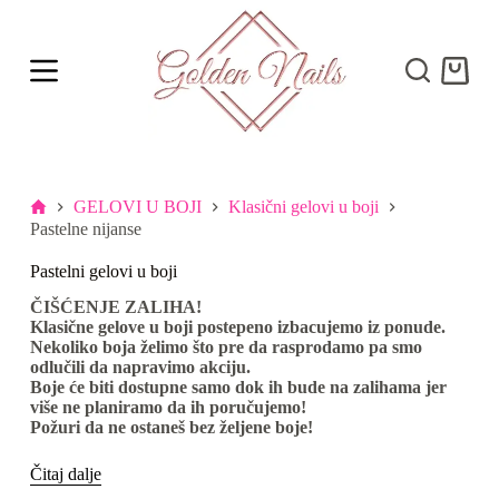
S
k
i
Shoppi
p
cart
t
o
c
o
n
t
Početna
GELOVI U BOJI
Klasični gelovi u boji
e
Pastelne nijanse
n
t
Pastelni gelovi u boji
ČIŠĆENJE ZALIHA!
Klasične gelove u boji postepeno izbacujemo iz ponude.
Nekoliko boja želimo što pre da rasprodamo pa smo
odlučili da napravimo akciju.
Boje će biti dostupne samo dok ih bude na zalihama jer
više ne planiramo da ih poručujemo!
Požuri da ne ostaneš bez željene boje!
Čitaj dalje