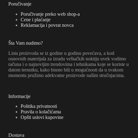
Poručivanje
Poručivanje preko web shop-a
Cene i plaćanje
Reklamacija i povrat novca
Šta Vam nudimo?
Lista proizvoda se iz godine u godinu povećava, a kod
osnovnih materijala za izradu veštačkih noktiju uvek vodimo
računa i o najnovijim trendovima i tehnikama koje se koriste u
datom trenutku, kako bismo bili u mogućnosti da u svakom
momentu pružimo adekvatne proizvode našim stručnjacima.
Informacije
Politika privatnosti
Pravila o kolačićama
Opšti uslovi kupovine
Dostava