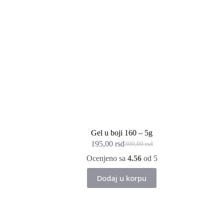
Gel u boji 160 – 5g
195,00
rsd
300,00
rsd
Originalna
Trenutna
cena
cena
Ocenjeno sa
4.56
od 5
je
je:
bila:
195,00 rsd.
Dodaj u korpu
300,00 rsd.