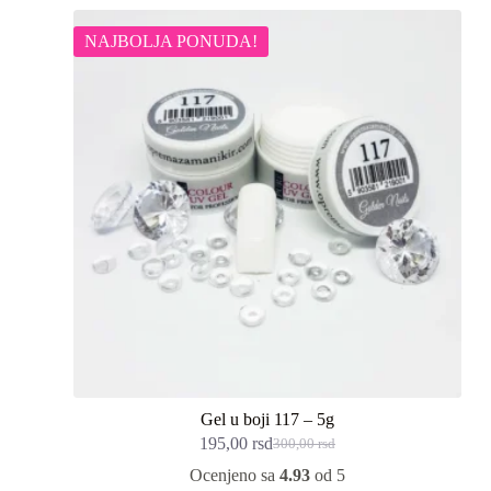
NAJBOLJA PONUDA!
Gel u boji 117 – 5g
195,00
rsd
300,00
rsd
Originalna
Trenutna
cena
cena
Ocenjeno sa
4.93
od 5