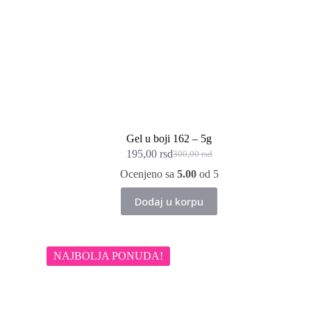
Gel u boji 162 – 5g
195,00
rsd
300,00
rsd
Originalna
Trenutna
cena
cena
Ocenjeno sa
5.00
od 5
je
je:
bila:
195,00 rsd.
Dodaj u korpu
300,00 rsd.
NAJBOLJA PONUDA!