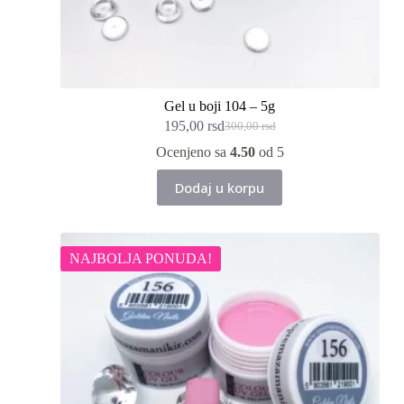
Gel u boji 104 – 5g
195,00
rsd
300,00
rsd
Originalna
Trenutna
cena
cena
Ocenjeno sa
4.50
od 5
je
je:
bila:
195,00 rsd.
Dodaj u korpu
300,00 rsd.
NAJBOLJA PONUDA!