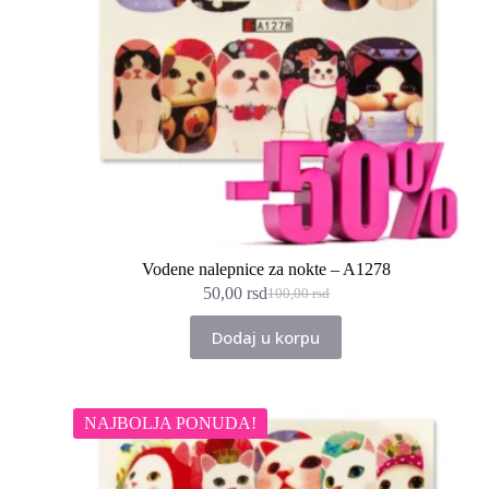
Vodene nalepnice za nokte – A1278
50,00
rsd
100,00
rsd
Originalna
Trenutna
cena
cena
Dodaj u korpu
je
je:
bila:
50,00 rsd.
100,00 rsd.
NAJBOLJA PONUDA!