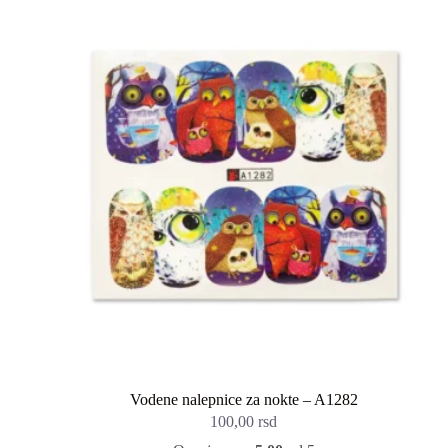
100,00 rsd.
Vodene nalepnice za nokte – A1282
100,00
rsd