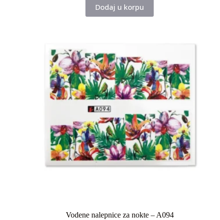
Dodaj u korpu
je
je:
bila:
50,00 rsd.
100,00 rsd.
Vodene nalepnice za nokte – A094