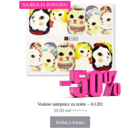
NAJBOLJA PONUDA!
Vodene nalepnice za nokte – A1281
50,00
rsd
100,00
rsd
Originalna
Trenutna
cena
cena
Dodaj u korpu
je
je:
bila:
50,00 rsd.