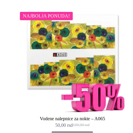
NAJBOLJA PONUDA!
Vodene nalepnice za nokte – A065
50,00
rsd
100,00
rsd
Originalna
Trenutna
cena
cena