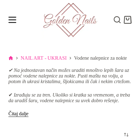
S
k
i
Shoppi
p
cart
t
o
c
o
n
t
Početna
NAIL ART - UKRASI
Vodene nalepnice za nokte
e
n
✔ Na jednostavan način možes uraditi mnoštvo lepih šara uz
t
pomoć vodene nalepnice za nokte. Pusti maštu na volju, a
potom ih ukrasi kristalima, šljokicama ili čak i nekim crtežom.
✔
Izrađuju se za tren. Ukoliko si kratka sa vremenom, a treba
da uradiš šaru, vodene nalepnice su uvek dobro rešenje.
Čitaj dalje