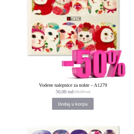
Vodene nalepnice za nokte – A1279
50,00
rsd
100,00
rsd
Originalna
Trenutna
cena
cena
Dodaj u korpu
je
je:
bila:
50,00 rsd.
100,00 rsd.