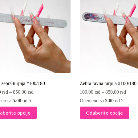
mogu
biti
ne
izabrane
na
i
stranici
oda.
proizvoda.
zebra turpija #100/180
Zebra ravna turpija #100/180
0
rsd
–
850,00
rsd
100,00
rsd
–
850,00
rsd
eno sa
5.00
od 5
Ocenjeno sa
5.00
od 5
Ovaj
aberite opcije
Odaberite opcije
vod
proizvod
ima
više
ti.
varijanti.
e
Opcije