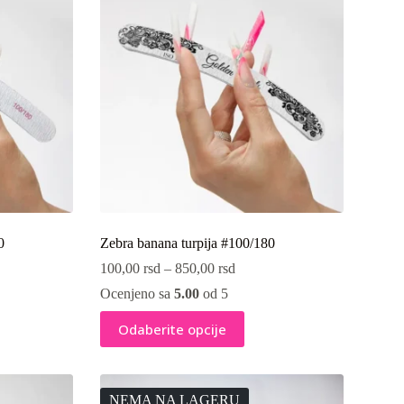
mogu
biti
izabrane
na
stranici
proizvoda.
0
Zebra banana turpija #100/180
100,00
rsd
–
850,00
rsd
Ocenjeno sa
5.00
od 5
Ovaj
Odaberite opcije
proizvod
ima
više
varijanti.
Opcije
NEMA NA LAGERU