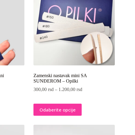
ini
Zamenski nastavak mini SA
SUNĐEROM – Opilki
300,00
rsd
–
1.200,00
rsd
Ovaj
Odaberite opcije
proizvod
ima
više
varijanti.
Opcije