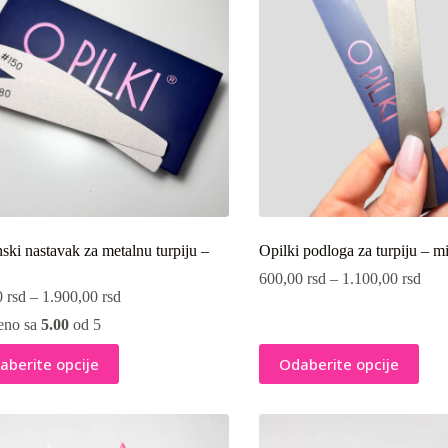
ki nastavak za metalnu turpiju –
Opilki podloga za turpiju – m
600,00
rsd
–
1.100,00
rsd
0
rsd
–
1.900,00
rsd
eno sa
5.00
od 5
Ovaj
aberite opcije
Odaberite opcije
vod
proizvod
ima
više
ti.
varijanti.
e
Opcije