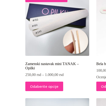
mogu
biti
izabra
na
stranic
proizv
Zamenski nastavak mini TANAK –
Bela b
Opilki
100,0
250,00
rsd
–
1.000,00
rsd
Ocenj
Ovaj
Ovaj
Odaberite opcije
Od
proizvod
proiz
ima
ima
više
više
varijanti.
varijan
Opcije
Opcij