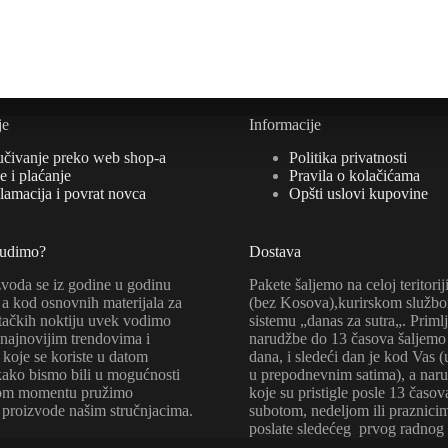
mogu
biti
ne
izabrane
na
i
stranici
oda.
proizvoda.
je
Informacije
učivanje preko web shop-a
Politika privatnosti
 i plaćanje
Pravila o kolačićama
lamacija i povrat novca
Opšti uslovi kupovine
nudimo?
Dostava
zvoda se iz godine u godinu
Pakete šaljemo na celoj teritorij
a kod osnovnih materijala za
(bez Kosova),kurirskom služb
tačkih noktiju uvek vodimo
sistemu „danas za sutra„. Priml
 najnovijim trendovima i
narudžbe do 13 časova šaljemo 
koje se koriste u datom
dana, i sledeći dan je kod Vas 
kako bismo bili u mogućnosti
u prepodnevnim satima), a nar
kom momentu pružimo
koje su pristigle posle 13 časov
 proizvode našim stručnjacima.
subotom, nedeljom ili praznici
poslate sledećeg prvog radnog