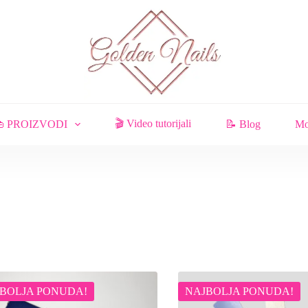
🎬 Video tutorijali
 PROIZVODI
📝 Blog
Mo
BOLJA PONUDA!
NAJBOLJA PONUDA!