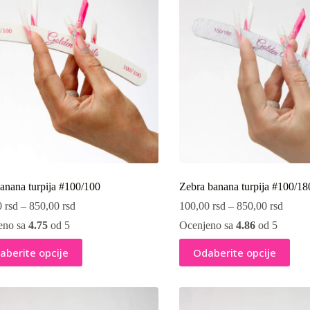
mogu
biti
ne
izabrane
na
i
stranici
oda.
proizvoda.
anana turpija #100/100
Zebra banana turpija #100/18
0
rsd
–
850,00
rsd
100,00
rsd
–
850,00
rsd
eno sa
4.75
od 5
Ocenjeno sa
4.86
od 5
Ovaj
aberite opcije
Odaberite opcije
vod
proizvod
ima
više
ti.
varijanti.
e
Opcije