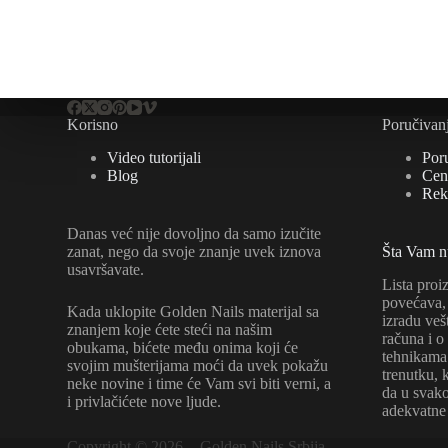
mogu
mogu
biti
biti
izabrane
izabra
na
na
stranici
stranic
proizvoda.
proizv
Korisno
Poručivan
Video tutorijali
Por
Blog
Cene
Rek
Danas već nije dovoljno da samo izučite
zanat, nego da svoje znanje uvek iznova
Šta Vam 
usavršavate.
Lista proi
povećava, 
Kada uklopite Golden Nails materijal sa
izradu veš
znanjem koje ćete steći na našim
računa i o
obukama, bićete među onima koji će
tehnikama 
svojim mušterijama moći da uvek pokažu
trenutku, 
neke novine i time će Vam svi biti verni, a
da u sva
i privlačićete nove ljude.
adekvatne
Copyright © 2026 - Golden Nails Srbija