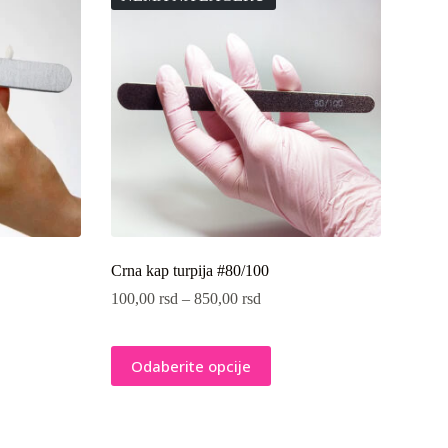
mogu
biti
izabrane
na
stranici
proizvoda.
Crna kap turpija #80/100
100,00
rsd
–
850,00
rsd
Ovaj
Odaberite opcije
proizvod
ima
više
varijanti.
Opcije