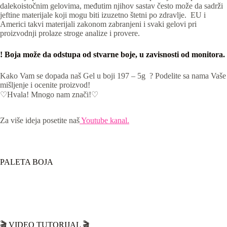
dalekoistočnim gelovima, međutim njihov sastav često može da sadrži
jeftine materijale koji mogu biti izuzetno štetni po zdravlje. EU i
Americi takvi materijali zakonom zabranjeni i svaki gelovi pri
proizvodnji prolaze stroge analize i provere.
! Boja može da odstupa od stvarne boje, u zavisnosti od monitora.
Kako Vam se dopada naš Gel u boji 197 – 5g ? Podelite sa nama Vaše
mišljenje i ocenite proizvod!
♡Hvala! Mnogo nam znači!♡
Za više ideja posetite naš
Youtube kanal.
PALETA BOJA
🎬 VIDEO TUTORIJAL 🎬