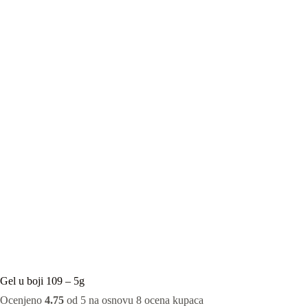
Gel u boji 109 – 5g
Ocenjeno
4.75
od 5 na osnovu
8
ocena kupaca