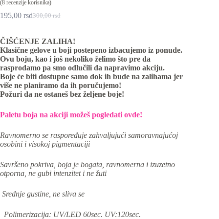
(
8
recenzije korisnika)
195,00
rsd
300,00
rsd
Originalna
Trenutna
cena
cena
je
je:
ČIŠĆENJE ZALIHA!
bila:
195,00 rsd.
Klasične gelove u boji postepeno izbacujemo iz ponude.
300,00 rsd.
Ovu boju, kao i još nekoliko želimo što pre da
rasprodamo pa smo odlučili da napravimo akciju.
Boje će biti dostupne samo dok ih bude na zalihama jer
više ne planiramo da ih poručujemo!
Požuri da ne ostaneš bez željene boje!
Paletu boja na akciji možeš pogledati ovde!
Ravnomerno se raspoređuje zahvaljujući samoravnajućoj
osobini i visokoj pigmentaciji
Savršeno pokriva, boja je bogata, ravnomerna i izuzetno
otporna, ne gubi intenzitet i ne žuti
Srednje gustine, ne sliva se
Polimerizacija: UV/LED 60sec. UV:120sec.