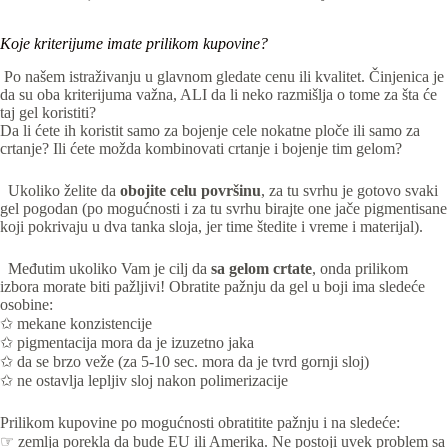
Koje kriterijume imate prilikom kupovine?
Po našem istraživanju u glavnom gledate cenu ili kvalitet. Činjenica je
da su oba kriterijuma važna, ALI da li neko razmišlja o tome za šta će
taj gel koristiti?
Da li ćete ih koristit samo za bojenje cele nokatne ploče ili samo za
crtanje? Ili ćete možda kombinovati crtanje i bojenje tim gelom?
Ukoliko želite da
obojite celu površinu
, za tu svrhu je gotovo svaki
gel pogodan (po mogućnosti i za tu svrhu birajte one jače pigmentisane
koji pokrivaju u dva tanka sloja, jer time štedite i vreme i materijal).
Međutim ukoliko Vam je cilj da
sa gelom crtate
, onda prilikom
izbora morate biti pažljivi! Obratite pažnju da gel u boji ima sledeće
osobine:
✩ mekane konzistencije
✩ pigmentacija mora da je izuzetno jaka
✩ da se brzo veže (za 5-10 sec. mora da je tvrd gornji sloj)
✩ ne ostavlja lepljiv sloj nakon polimerizacije
Prilikom kupovine po mogućnosti obratitite pažnju i na sledeće:
☞ zemlja porekla da bude EU ili Amerika. Ne postoji uvek problem sa