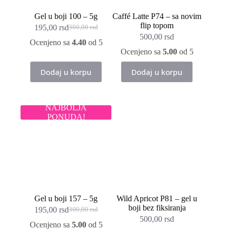
Gel u boji 100 – 5g
Caffé Latte P74 – sa novim
flip topom
195,00
rsd
300,00
rsd
Originalna
Trenutna
500,00
rsd
cena
cena
Ocenjeno sa
4.40
od 5
je
je:
Ocenjeno sa
5.00
od 5
bila:
195,00 rsd.
300,00 rsd.
Dodaj u korpu
Dodaj u korpu
NAJBOLJA
PONUDA!
Gel u boji 157 – 5g
Wild Apricot P81 – gel u
boji bez fiksiranja
195,00
rsd
300,00
rsd
Originalna
Trenutna
500,00
rsd
cena
cena
Ocenjeno sa
5.00
od 5