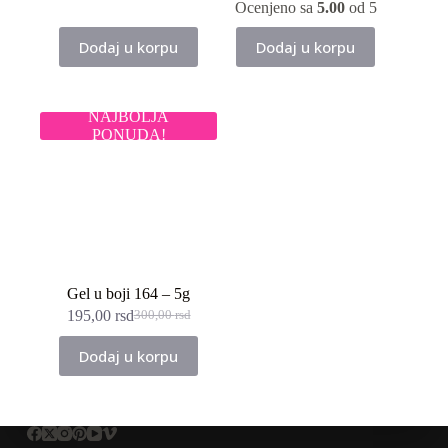
je
je:
Ocenjeno sa
5.00
od 5
bila:
195,00 rsd.
300,00 rsd.
Dodaj u korpu
Dodaj u korpu
NAJBOLJA
PONUDA!
Gel u boji 164 – 5g
195,00
rsd
300,00
rsd
Originalna
Trenutna
cena
cena
Dodaj u korpu
je
je:
bila:
195,00 rsd.
300,00 rsd.