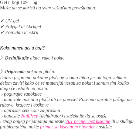
Gel u boji 109 – 5g
M
ože da se koristi na svim veštačkim površinama:
✔ UV gel
✔ Polygel ili Akrilgel
✔ Porculan ili Akril
Kako naneti gel u boji?
》
Dezinfikujte
alate, ruke i nokte
》
Pripremite
nokatnu ploču.
Dobra priprema nokatne ploče je veoma bitna jer od toga velikim
delom zavisi kako će se materijal vezati za nokat i samim tim koliko
dugo će ostatiti na noktu.
› pogurajte zanoktice
› matirajte noktanu ploču ali ne previše! Posebno obratite pažnju na
rubove, krajeve i ćoškove
› otprašite četkicom za prašinu
› nanesite
NailPrep
(dehidrator) i sačekajte da se osuši
› zbog boljeg prijanjanja nanesite
2u1 primer bez kiseline
ili u slučaju
problematične nokte
primer sa kiselinom
+
bonder
i osušite