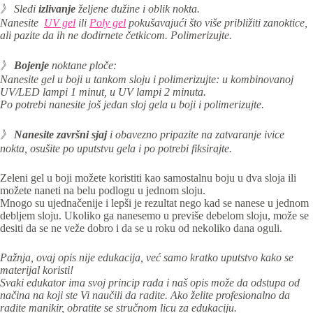
》 Sledi
izlivanje
željene dužine i oblik nokta.
Nanesite
UV gel
ili
Poly gel
pokušavajući što više približiti zanoktice,
ali pazite da ih ne dodirnete četkicom. Polimerizujte.
》
Bojenje
noktane ploče:
Nanesite gel u boji u tankom sloju i p
olimerizujte: u kombinovanoj
UV/LED lampi 1 minut, u UV lampi 2 minuta.
Po potrebi nanesite još jedan sloj gela u boji i polimerizujte.
》
Nanesite
završni sjaj
i obavezno pripazite na zatvaranje ivice
nokta, osušite po uputstvu gela i po potrebi fiksirajte.
Zeleni gel u boji možete koristiti kao samostalnu boju u dva sloja ili
možete naneti na belu podlogu u jednom sloju.
Mnogo su ujednačenije i lepši je rezultat nego kad se nanese u jednom
debljem sloju. Ukoliko ga nanesemo u previše debelom sloju, može se
desiti da se ne veže dobro i da se u roku od nekoliko dana oguli.
Pažnja, ovaj opis nije edukacija, već samo kratko uputstvo kako se
materijal koristi!
Svaki edukator ima svoj princip rada i naš opis može da odstupa od
načina na koji ste Vi naučili da radite. Ako želite profesionalno da
radite manikir, obratite se stručnom licu za edukaciju.