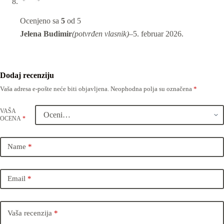
Ocenjeno sa
5
od 5
Jelena Budimir
(potvrđen vlasnik)
–
5. februar 2026.
Dodaj recenziju
Vaša adresa e-pošte neće biti objavljena.
Neophodna polja su označena
*
VAŠA
OCENA
*
Name
*
Email
*
Vaša recenzija
*