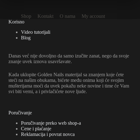
Shop
Kontakt
O nama
My account
Korisno
Video tutorijali
Blog
Danas već nije dovoljno da samo izučite zanat, nego da svoje
znanje uvek iznova usavršavate.
Kada uklopite Golden Nails materijal sa znanjem koje ćete
steći na našim obukama, bićete među onima koji će svojim
mušterijama moći da uvek pokažu neke novine i time će Vam
svi biti verni, a i privlačićete nove ljude.
Poručivanje
Poručivanje preko web shop-a
Cene i plaćanje
Reklamacija i povrat novca