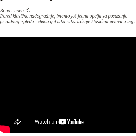
Bonus video 🙂
Pored klasične nadogradnje, imamo još jednu opciju za postizanje
prirodnog izgleda i efekta gel laka iz korišćenje klasičnih gelova u boji.