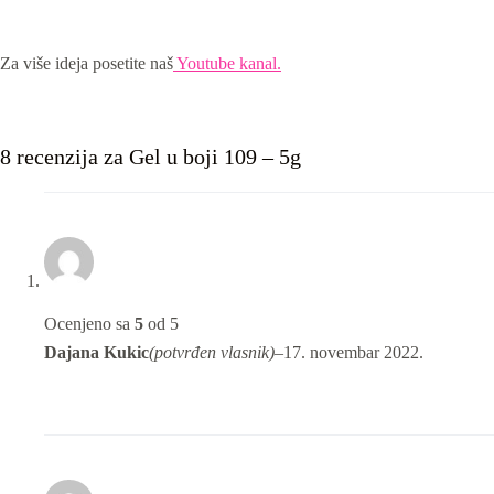
Za više ideja posetite naš
Youtube kanal.
8 recenzija za
Gel u boji 109 – 5g
Ocenjeno sa
5
od 5
Dajana Kukic
(potvrđen vlasnik)
–
17. novembar 2022.