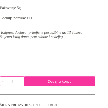
Pakovanje 5g
Zemlja porekla: EU
Extpress dostava: primljene porudžbine do 13 časova
šaljemo istog dana (sem subote i nedelje)
Gel
Dodaj u korpu
u
boji
109
-
5g
količina
ŠIFRA PROIZVODA:
109 GEL U BOJI