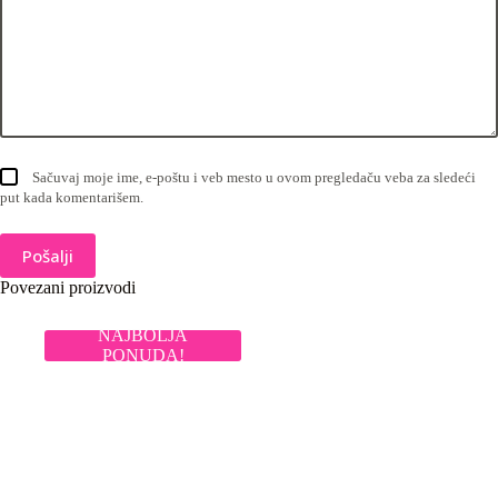
Sačuvaj moje ime, e-poštu i veb mesto u ovom pregledaču veba za sledeći
put kada komentarišem.
Pošalji
Povezani proizvodi
NAJBOLJA
PONUDA!