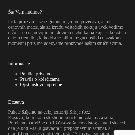
Šta Vam nudimo?
Lista proizvoda se iz godine u godinu povećava, a kod
osnovnih materijala za izradu veštačkih noktiju uvek vodimo
računa i o najnovijim trendovima i tehnikama koje se koriste u
datom trenutku, kako bismo bili u mogućnosti da u svakom
momentu pružimo adekvatne proizvode našim stručnjacima.
Informacije
Politika privatnosti
Pravila o kolačićama
Opšti uslovi kupovine
Dostava
Pakete šaljemo na celoj teritoriji Srbije (bez
Kosova),kurirskom službom po sistemu „danas za sutra„.
Primljene narudžbe do 13 časova šaljemo istog dana, i sledeći
dan je kod Vas (u glavnom u prepodnevnim satima), a
narudžbine koje su pristigle posle 13 časova, subotom,