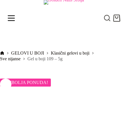
S
k
i
Shoppi
p
cart
t
o
c
o
n
t
Početna
GELOVI U BOJI
Klasični gelovi u boji
e
Sve nijanse
Gel u boji 109 – 5g
n
t
NAJBOLJA PONUDA!