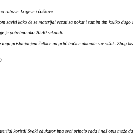
na rubove, krajeve i ćoškove
 zavisi kako će se materijal vezati za nokat i samim tim koliko dugo će
oje je potrebno oko 20-40 sekundi.
 toga prislanjanjem četkice na
grlić
bočice uklonite sav višak. Zbog ki
)
erijal koristi! Svaki edukator ima svoj princip rada i naš opis može da 