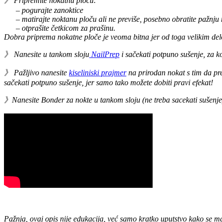
》 Pripremite nokatnu ploču:
– pogurajte zanoktice
– matirajte noktanu ploču ali ne previše, posebno obratite pažnju 
– otprašite četkicom za prašinu.
Dobra priprema nokatne ploče je veoma bitna jer od toga velikim delom
》 Nanesite u tankom sloju
NailPrep
i sačekati potpuno sušenje, za k
》 Pažljivo nanesite
kiseliniski prajmer
na prirodan nokat
s tim da
pre
sačekati potpuno sušenje, jer samo tako možete dobiti pravi efekat!
》Nanesite Bonder za nokte u tankom sloju (ne treba sacekati sušenje
Pažnja, ovaj opis nije edukacija, već samo kratko uputstvo kako se mat