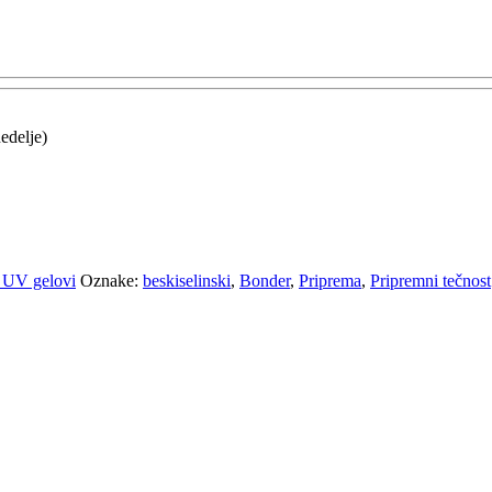
edelje)
i UV gelovi
Oznake:
beskiselinski
,
Bonder
,
Priprema
,
Pripremni tečnost