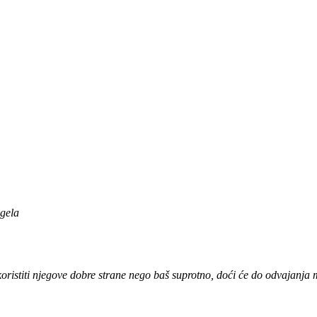
ygela
 iskoristiti njegove dobre strane nego baš suprotno, doći će do odvajanja