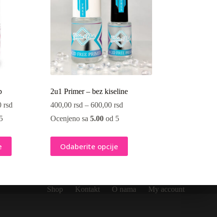
p
2u1 Primer – bez kiseline
0
rsd
400,00
rsd
–
600,00
rsd
5
Ocenjeno sa
5.00
od 5
Ovaj
e
Odaberite opcije
proizvod
ima
više
varijanti.
Opcije
Shop
Kontakt
O nama
My account
mogu
biti
izabrane