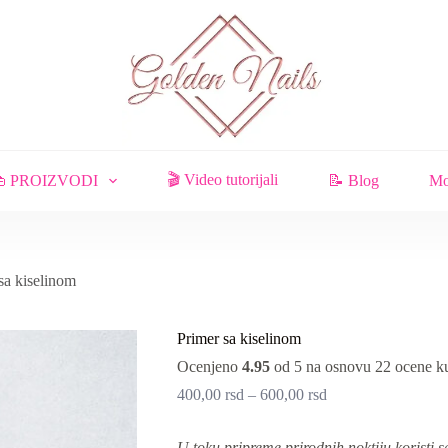
🎬 Video tutorijali
 PROIZVODI
📝 Blog
Mo
sa kiselinom
Primer sa kiselinom
Ocenjeno
4.95
od 5 na osnovu
22
ocene k
400,00
rsd
–
600,00
rsd
U toku pripreme prirodnih noktiju koristi