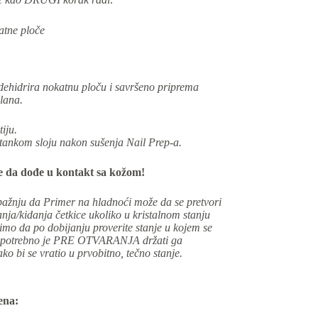
atne ploče
 dehidrira nokatnu ploču i savršeno priprema
elana.
iju.
tankom sloju nakon sušenja Nail Prep-a.
me da dođe u kontakt sa kožom!
žnju da Primer na hladnoći može da se pretvori
nja/kidanja četkice ukoliko u kristalnom stanju
imo da po dobijanju proverite stanje u kojem se
la, potrebno je PRE OTVARANJA držati ga
o bi se vratio u prvobitno, tečno stanje.
ena: