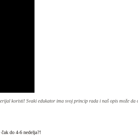
rijal koristi! Svaki edukator ima svoj princip rada i naš opis može da o
.
 čak do 4-6 nedelja?!