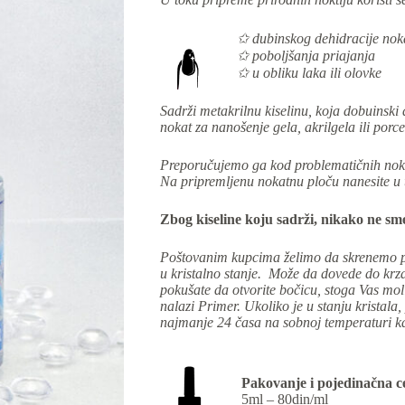
✩ dubinskog dehidracije nok
✩
poboljšanja priajanja
✩ u obliku laka ili olovke
Sadrži metakrilnu kiselinu, koja dobuinski
nokat za nanošenje gela, akrilgela ili porc
Preporučujemo ga kod problematičnih nokt
Na pripremljenu nokatnu ploču nanesite u 
Zbog kiseline koju sadrži, nikako ne s
Poštovanim kupcima želimo da skrenemo pa
u kristalno stanje. Može da dovede do krza
pokušate da otvorite bočicu, stoga Vas mol
nalazi Primer. Ukoliko je u stanju krista
najmanje 24 časa na sobnoj temperaturi kak
Pakovanje i pojedinačna c
5ml – 80din/ml