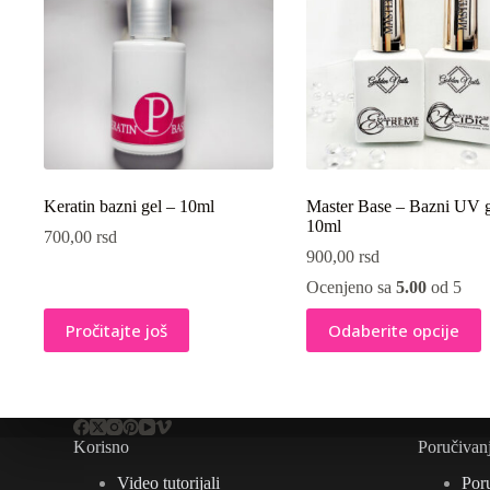
Keratin bazni gel – 10ml
Master Base – Bazni UV g
10ml
700,00
rsd
900,00
rsd
Ocenjeno sa
5.00
od 5
Ovaj
Pročitajte još
Odaberite opcije
proizvod
ima
više
varijanti.
Opcije
mogu
Korisno
Poručivan
biti
izabrane
Video tutorijali
Por