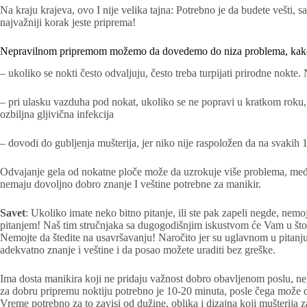
Na kraju krajeva, ovo I nije velika tajna: Potrebno je da budete vešti, 
najvažniji korak jeste priprema!
Nepravilnom pripremom možemo da dovedemo do niza problema, kako s
– ukoliko se nokti često odvaljuju, često treba turpijati prirodne nokt
– pri ulasku vazduha pod nokat, ukoliko se ne popravi u kratkom roku, 
ozbiljna gljivična infekcija
– dovodi do gubljenja mušterija, jer niko nije raspoložen da na svakih 
Odvajanje gela od nokatne ploče može da uzrokuje više problema, međut
nemaju dovoljno dobro znanje I veštine potrebne za manikir.
Savet
: Ukoliko imate neko bitno pitanje, ili ste pak zapeli negde, nemo
pitanjem! Naš tim stručnjaka sa dugogodišnjim iskustvom će Vam u što
Nemojte da štedite na usavršavanju! Naročito jer su uglavnom u pitanju 
adekvatno znanje i veštine i da posao možete uraditi bez greške.
Ima dosta manikira koji ne pridaju važnost dobro obavljenom poslu, neg
za dobru pripremu noktiju potrebno je 10-20 minuta, posle čega može d
Vreme potrebno za to zavisi od dužine, oblika i dizajna koji mušterija 