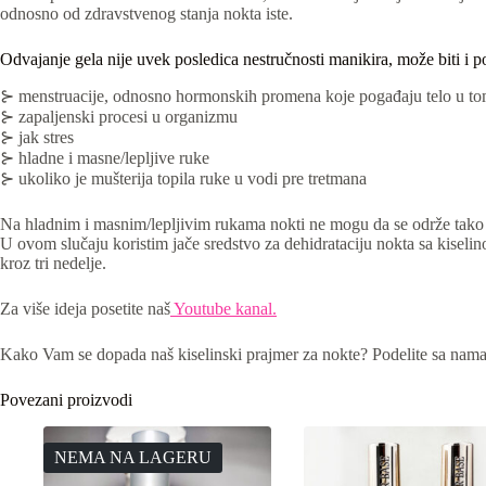
odnosno od zdravstvenog stanja nokta iste.
Odvajanje gela nije uvek posledica nestručnosti manikira, može biti i po
⊱ menstruacije, odnosno hormonskih promena koje pogađaju telo u to
⊱ zapaljenski procesi u organizmu
⊱ jak stres
⊱ hladne i masne/lepljive ruke
⊱ ukoliko je mušterija topila ruke u vodi pre tretmana
Na hladnim i masnim/lepljivim rukama nokti ne mogu da se održe tako lak
U ovom slučaju koristim jače sredstvo za dehidrataciju nokta sa kiselin
kroz tri nedelje.
Za više ideja posetite naš
Youtube kanal.
Kako Vam se dopada naš kiselinski prajmer za nokte? Podelite sa nama 
Povezani proizvodi
NEMA NA LAGERU