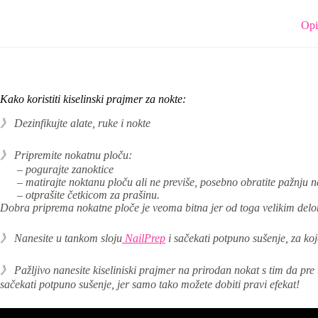
Opi
Kako koristiti kiselinski prajmer za nokte:
》 Dezinfikujte alate, ruke i nokte
》 Pripremite nokatnu ploču:
– pogurajte zanoktice
– matirajte noktanu ploču ali ne previše, posebno obratite pažnju na
– otprašite četkicom za prašinu.
Dobra priprema nokatne ploče je veoma bitna jer od toga velikim delom 
》 Nanesite u tankom sloju
NailPrep
i sačekati potpuno sušenje, za ko
》 Pažljivo nanesite kiseliniski prajmer na prirodan nokat
s tim da
pre 
sačekati potpuno sušenje, jer samo tako možete dobiti pravi efekat!