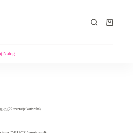
Shopping
cart
j Nalog
upca
(
22
recenzije korisnika)
 se kao DRUGI korak radi: