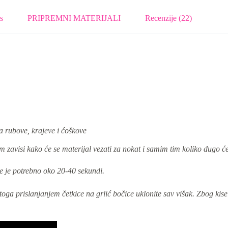
s
PRIPREMNI MATERIJALI
Recenzije (22)
 rubove, krajeve i ćoškove
zavisi kako će se materijal vezati za nokat i samim tim koliko dugo će 
je je potrebno oko 20-40 sekundi.
toga prislanjanjem četkice na
grlić
bočice uklonite sav višak. Zbog kis