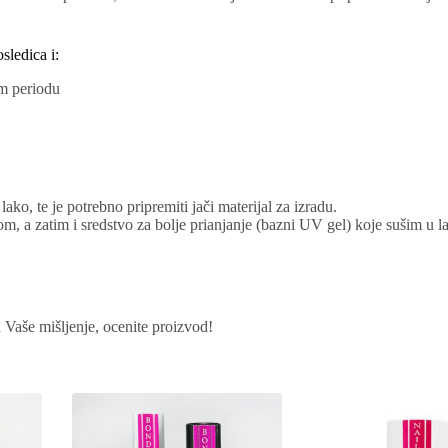
sledica i:
m periodu
o, te je potrebno pripremiti jači materijal za izradu.
om, a zatim i sredstvo za bolje prianjanje (bazni UV gel) koje sušim u l
Vaše mišljenje, ocenite proizvod!