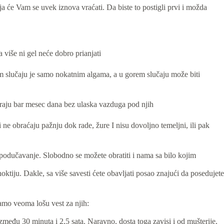
oja će Vam se uvek iznova vraćati. Da biste to postigli prvi i možda
 više ni gel neće dobro prianjati
em slučaju je samo nokatnim algama, a u gorem slučaju može biti
 traju bar mesec dana bez ulaska vazduga pod njih
 obraćaju pažnju dok rade, žure I nisu dovoljno temeljni, ili pak
i podučavanje. Slobodno se možete obratiti i nama sa bilo kojim
ktiju. Dakle, sa više savesti ćete obavljati posao znajući da posedujete
mamo veoma lošu vest za njih:
zmeđu 30 minuta i 2,5 sata. Naravno, dosta toga zavisi i od mušterije,