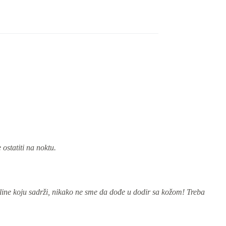
ostatiti na noktu.
eline koju sadrži, nikako ne sme da dođe u dodir sa kožom! Treba