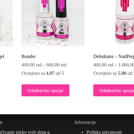
el
Bonder
Dehidrator – NailPre
400,00
rsd
–
600,00
rsd
400,00
rsd
–
1.000,0
Ocenjeno sa
4.97
od 5
Ocenjeno sa
5.00
od 
Ovaj
Ovaj
Odaberite opcije
Odaberite opcij
proizvod
proizvod
ima
ima
više
više
varijanti.
varijanti.
Opcije
Opcije
mogu
mogu
je
Informacije
biti
biti
izabrane
izabrane
učivanje preko web shop-a
Politika privatnosti