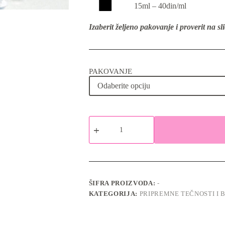
15ml – 40din/ml
Izaberit željeno pakovanje i proverit na slici
PAKOVANJE
Primer
sa
kiselinom
količina
ŠIFRA PROIZVODA:
-
KATEGORIJA:
PRIPREMNE TEČNOSTI I 