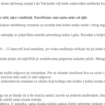
sa dosta stečenog znanja I da Vaš jedini cilj bude zadovoljna mušterija k
ebi, tako i mušteriji. Navešćemo vam samo neke od njih:
e. Nakon određenog vremena za rezultat ima bolno tanke nokte i zbog toga
nakuplja se prljavština između prirodnog nokta i gela. Rezultat u bolj
10 – 15 dana trči kod manikira, jer svaka mušterija očekuje da joj nokti
im jedan od najčešćih je neadekvatna priprema nokatne ploče. Mnogi ne
jte tražiti odgovor po forumima. Pre se obratite stručnom licu za savet 
 kraćem roku rado će dati odgovor.
jednodnevni seminari za obuku koji koštaju isto koliko I jedna izrada no
o im je bitnije da u što kraćoj satnici završe sa jednom mušterijom. I
a usledi sama izrada noktiju.
zahteva. U proseku, sama izrada noktiju nakon dobre pripreme iziskuje i