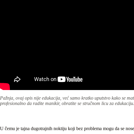
Pažnja, ovaj opis nije edukacija, već samo kratko uputstvo kako se mate
profesionalno da radite manikir, obratite se stručnom licu za edukaciju
U čemu je tajna dugotrajnih noktiju koji bez problema mogu da se nose