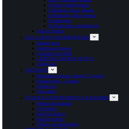
Crvene i bordo nijanse
Ljubičaste i plave nijanse
Zelenskaste i plave nijanse
Sa iskricama
Sa šljokicama i metalik boje
NailArt četkice
GEL LAKOVI I RUBBER BAZE
Rubber baze
Pastel neon nijanse
Gel lakovi od 10ml
LIMITED EDITION SETOVI
Zavšni sjaj
TEČNOSTI
Pripremne tečnosti i bazni UV gelovi
Fiksator gela – Cleaner
Zavšni sjaj
Nega kože
ČETKICE I INSTRUMENTI ZA MANIKIR
Metalni instrumenti
Gel četkice
PolyGel četkice
NailArt četkice
Četkice za otprašivanje