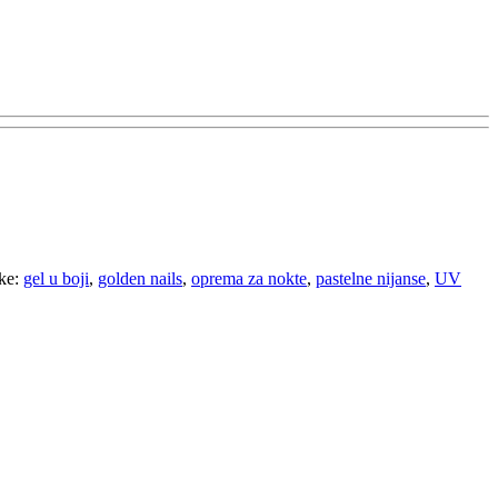
ke:
gel u boji
,
golden nails
,
oprema za nokte
,
pastelne nijanse
,
UV