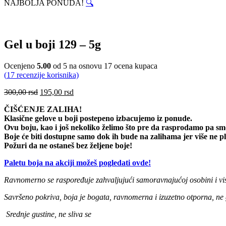
NAJBOLJA PONUDA!
🔍
Gel u boji 129 – 5g
Ocenjeno
5.00
od 5 na osnovu
17
ocena kupaca
(
17
recenzije korisnika)
Originalna
Trenutna
300,00
rsd
195,00
rsd
cena
cena
ČIŠĆENJE ZALIHA!
je
je:
Klasične gelove u boji postepeno izbacujemo iz ponude.
bila:
195,00 rsd.
Ovu boju, kao i još nekoliko želimo što pre da rasprodamo pa sm
300,00 rsd.
Boje će biti dostupne samo dok ih bude na zalihama jer više ne 
Požuri da ne ostaneš bez željene boje!
Paletu boja na akciji možeš pogledati ovde!
Ravnomerno se raspoređuje zahvaljujući samoravnajućoj osobini i vi
Savršeno pokriva, boja je bogata, ravnomerna i izuzetno otporna, ne gu
Srednje gustine, ne sliva se