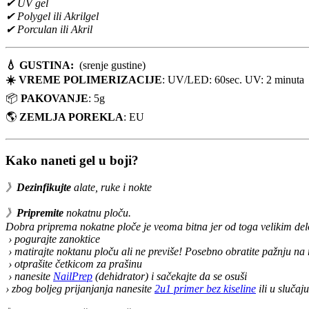
✔ UV gel
✔ Polygel ili Akrilgel
✔ Porculan ili Akril
💧
GUSTINA:
(srenje gustine)
☀️
VREME POLIMERIZACIJE
: UV/LED: 60sec. UV: 2 minuta
📦
PAKOVANJE
: 5g
🌎
ZEMLJA POREKLA
: EU
Kako naneti gel u boji?
》
Dezinfikujte
alate, ruke i nokte
》
Pripremite
nokatnu ploču.
Dobra priprema nokatne ploče je veoma bitna jer od toga velikim delom
› pogurajte zanoktice
› matirajte noktanu ploču ali ne previše! Posebno obratite pažnju na 
› otprašite četkicom za prašinu
› nanesite
NailPrep
(dehidrator) i sačekajte da se osuši
› zbog boljeg prijanjanja nanesite
2u1 primer bez kiseline
ili u sluča