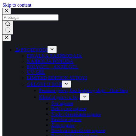
Skip to content
No
results
👜 PROIZVODI
FINALNA RASPRODAJA
NAJBOLJA PONUDA
POLYGEL – AKRILGEL
UV GEL
LIMITED EDITION SETOVI
GELOVI U BOJI
Pemium gelovi, bez lepljivog sloja – One Step
Klasični gelovi u boji
Sve nijanse
Bele i crne nijanse
Nude i braonkaste nijanse
Pastelne nijanse
Žute nijanse
Breskva i naradžaste nijanse
Roze i ljubičaste nijanse