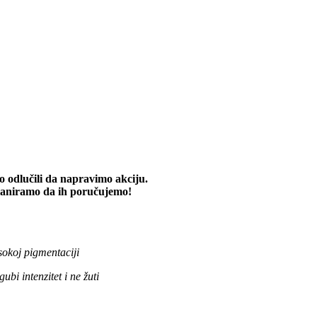
o odlučili da napravimo akciju.
planiramo da ih poručujemo!
sokoj pigmentaciji
bi intenzitet i ne žuti