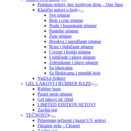
Pemium gelovi, bez lepljivog sloja – One Step
Klasični gelovi u boji
Sve nijanse
Bele i crne nijanse
Nude i braonkaste nijanse
Pastelne nijanse
Žute nijanse
Breskva i naradžaste nijanse
Roze i ljubičaste nijanse
Crvene i bordo nijanse
Ljubičaste i plave nijanse
Zelenskaste i plave nijanse
Sa iskricama
Sa šljokicama i metalik boje
NailArt četkice
GEL LAKOVI I RUBBER BAZE
Rubber baze
Pastel neon nijanse
Gel lakovi od 10ml
LIMITED EDITION SETOVI
Zavšni sjaj
TEČNOSTI
Pripremne tečnosti i bazni UV gelovi
Fiksator gela – Cleaner
Zavšni sjaj