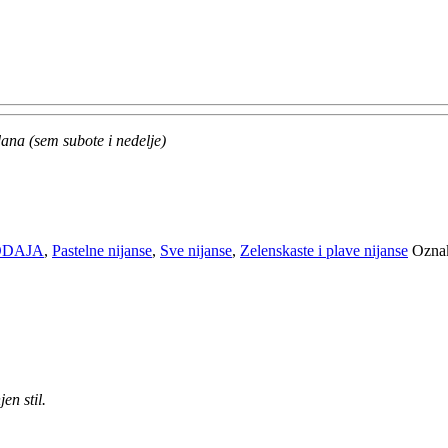
ana (sem subote i nedelje)
ODAJA
,
Pastelne nijanse
,
Sve nijanse
,
Zelenskaste i plave nijanse
Ozna
en stil.