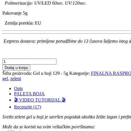
Polimerizacija: UV/LED 60sec. UV:120sec.
Pakovanje 5g
Zemlja porekla: EU
Extpress dostava: primljene porudžbine do 13 časova šaljemo istog d
Gel
u
Dodaj u korpu
boji
Šifra proizvoda:
Gel u boji 129 - 5g
Kategorije:
FINALNA RASPR
129
gel
,
zeleni
-
5g
Opis
količina
PALETA BOJA
🎬 VIDEO TUTORIJAL 🎬
Recenzije (17)
Svetlo zeleni gel u boji je savršen pogodak ukoliko želite lagan i prefinj
Može da se koristi na svim veštačkim površinama: