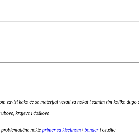
 zavisi kako će se materijal vezati za nokat i samim tim koliko dugo će
rubove, krajeve i ćoškove
ju problematične nokte
primer sa kiselinom
+
bonder
i osušite