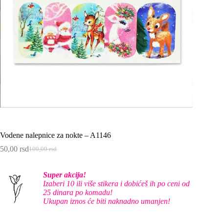
Vodene nalepnice za nokte – A1146
50,00
rsd
100,00
rsd
Originalna
Trenutna
cena
cena
je
je:
Super akcija!
bila:
50,00 rsd.
Izaberi 10 ili više stikera i dobićeš ih po ceni od
100,00 rsd.
25 dinara po komadu!
Ukupan iznos će biti naknadno umanjen!