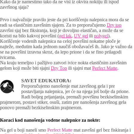
Kako da je namestimo tako da ne visi iz okvira noktiju ili ispod
završnog sjaja?
Prvo i najvažnije pravilo jeste da pri korišćenju nalepnica mora da se
radi sa elastičnim završnim sjajem. Za to preporučujemo
Dry top
završni sjaj bez fiksiranja, koji je dovoljno elastičan, a može da se
koristi na bilo kakvoj površini (
gel lak
,
UV gel
ili
polygel
).
Korišćenje vodenih nalepnica na celoj površini nokatne ploče je
najteže, međutim kada jednom naučiš obožavaćeš ih. Jako je važno da
se na površini izravna skroz, da lepo prione i da se fino prilagodi
ivicama.
Na kraju temeljno i pažljivo zatvori ivice nokta elastičnim završnim
gelom koji može biti sjajni
Dry Top
ili sjajni mat
Perfect Matte
.
SAVET EDUKATORA:
Preporučujemo nanošenje mat završnog gela i pre
postavljanja nalepnica, jer će na njega još bolje da prione.
Radi boljeg prijanjanja, premaži površinu bezkiselinskim
prajmerom, postavi stiker, osuši, zatim pre nanošenja završnog gela
ponovo premaži bezkiselinskim prajmerom.
Koraci kod nanošenja vodene nalepnice za nokte:
Na gel u boji naneli smo
Perfect Matte
mat završni gel bez fiskiranja i