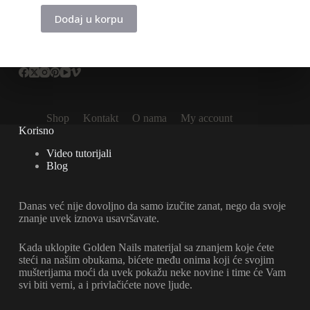
Dodaj u korpu
Shop
Kontakt
O nama
My account
Korisno
Video tutorijali
Blog
Danas već nije dovoljno da samo izučite zanat, nego da svoje
znanje uvek iznova usavršavate.
Kada uklopite Golden Nails materijal sa znanjem koje ćete
steći na našim obukama, bićete među onima koji će svojim
mušterijama moći da uvek pokažu neke novine i time će Vam
svi biti verni, a i privlačićete nove ljude.