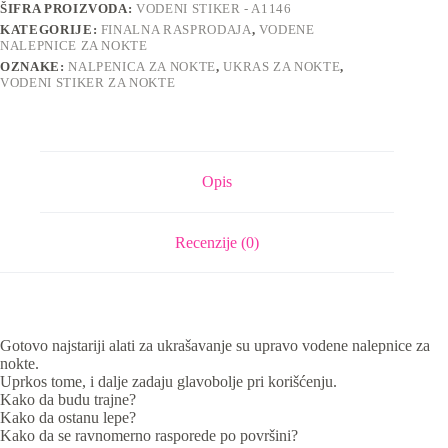
ŠIFRA PROIZVODA:
VODENI STIKER - A1146
KATEGORIJE:
FINALNA RASPRODAJA
,
VODENE
NALEPNICE ZA NOKTE
OZNAKE:
NALPENICA ZA NOKTE
,
UKRAS ZA NOKTE
,
VODENI STIKER ZA NOKTE
Opis
Recenzije (0)
Gotovo najstariji alati za ukrašavanje su upravo vodene nalepnice za
nokte.
Uprkos tome, i dalje zadaju glavobolje pri korišćenju.
Kako da budu trajne?
Kako da ostanu lepe?
Kako da se ravnomerno rasporede po površini?