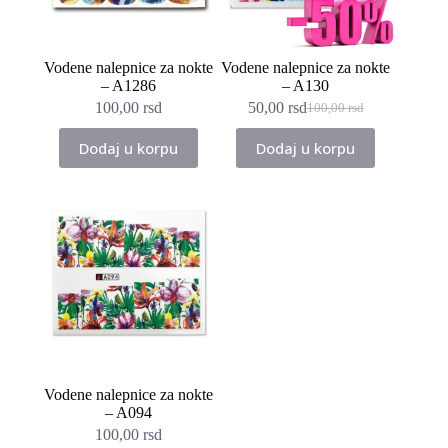
Vodene nalepnice za nokte
Vodene nalepnice za nokte
– A1286
– A130
100,00
rsd
50,00
rsd
100,00
rsd
Originalna
Trenutna
cena
cena
Dodaj u korpu
Dodaj u korpu
je
je:
bila:
50,00 rsd.
100,00 rsd.
Vodene nalepnice za nokte
– A094
100,00
rsd