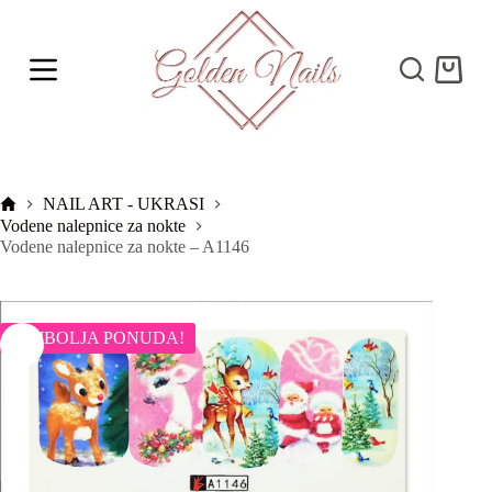
S
k
i
Shoppi
p
cart
t
o
c
o
n
t
Početna
NAIL ART - UKRASI
e
Vodene nalepnice za nokte
n
Vodene nalepnice za nokte – A1146
t
NAJBOLJA PONUDA!