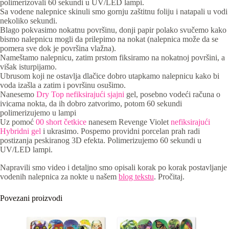
polimerizovali 60 sekundi u UV/LED lampi.
Sa vodene nalepnice skinuli smo gornju zaštitnu foliju i natapali u vodi
nekoliko sekundi.
Blago pokvasimo nokatnu površinu, donji papir polako svučemo kako
bismo nalepnicu mogli da prilepimo na nokat (nalepnica može da se
pomera sve dok je površina vlažna).
Nameštamo nalepnicu, zatim prstom fiksiramo na nokatnoj površini, a
višak isturpijamo.
Ubrusom koji ne ostavlja dlačice dobro utapkamo nalepnicu kako bi
voda izašla a zatim i površinu osušimo.
Nanesemo
Dry Top nefiksirajući sjajni
gel, posebno vodeći računa o
ivicama nokta, da ih dobro zatvorimo, potom 60 sekundi
polimerizujemo u lampi
Uz pomoć
00 short četkice
nanesem Revenge Violet
nefiksirajući
Hybridni gel
i ukrasimo. Pospemo providni porcelan prah radi
postizanja peskiranog 3D efekta. Polimerizujemo 60 sekundi u
UV/LED lampi.
Napravili smo video i detaljno smo opisali korak po korak postavljanje
vodenih nalepnica za nokte u našem
blog tekstu
. Pročitaj.
Povezani proizvodi