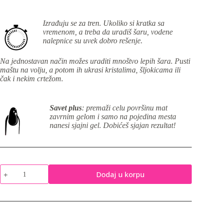
Izrađuju se za tren. Ukoliko si kratka sa
vremenom, a treba da uradiš šaru, vodene
nalepnice su uvek dobro rešenje.
Na jednostavan način možes uraditi mnoštvo lepih šara. Pusti
maštu na volju, a potom ih ukrasi kristalima, šljokicama ili
čak i nekim crtežom.
Savet plus
: premaži celu površinu mat
zavrnim gelom i samo na pojedina mesta
nanesi sjajni gel. Dobićeš sjajan rezultat!
Vodene
Dodaj u korpu
nalepnice
za
nokte
-
A1146
količina