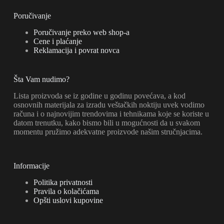
Poručivanje
Poručivanje preko web shop-a
Cene i plaćanje
Reklamacija i povrat novca
Šta Vam nudimo?
Lista proizvoda se iz godine u godinu povećava, a kod
osnovnih materijala za izradu veštačkih noktiju uvek vodimo
računa i o najnovijim trendovima i tehnikama koje se koriste u
datom trenutku, kako bismo bili u mogućnosti da u svakom
momentu pružimo adekvatne proizvode našim stručnjacima.
Informacije
Politika privatnosti
Pravila o kolačićama
Opšti uslovi kupovine