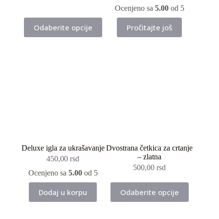
Ocenjeno sa
5.00
od 5
Ovaj
Odaberite opcije
Pročitajte još
proizvod
ima
više
varijanti.
Opcije
mogu
biti
izabrane
na
stranici
proizvoda.
Deluxe igla za ukrašavanje
Dvostrana četkica za crtanje
– zlatna
450,00
rsd
500,00
rsd
Ocenjeno sa
5.00
od 5
Ovaj
Dodaj u korpu
Odaberite opcije
proizvod
ima
više