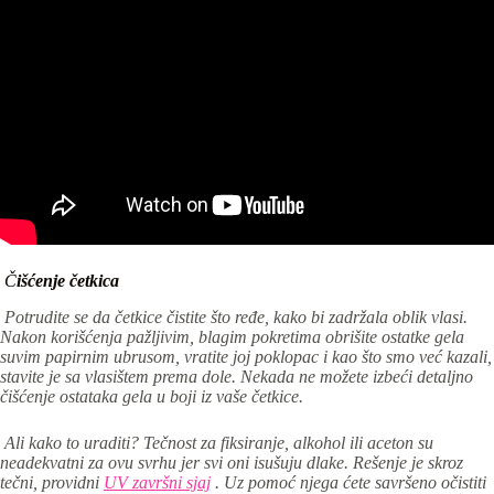
Č
išćenje četkica
Potrudite se da četkice čistite što ređe, kako bi zadržala oblik vlasi.
Nakon korišćenja pažljivim, blagim pokretima obrišite ostatke gela
suvim papirnim ubrusom, vratite joj poklopac i kao što smo već kazali,
stavite je sa vlasištem prema dole. Nekada ne možete izbeći detaljno
čišćenje ostataka gela u boji iz vaše četkice.
Ali kako to uraditi? Tečnost za fiksiranje, alkohol ili aceton su
neadekvatni za ovu svrhu jer svi oni isušuju dlake. Rešenje je skroz
tečni, providni
UV završni sjaj
. Uz pomoć njega ćete savršeno očistiti