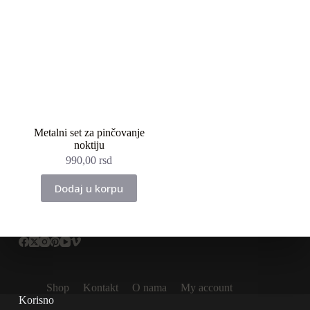
varijanti.
Opcije
mogu
biti
izabrane
na
stranici
proizvoda.
Metalni set za pinčovanje
noktiju
990,00
rsd
Dodaj u korpu
Shop
Kontakt
O nama
My account
Korisno