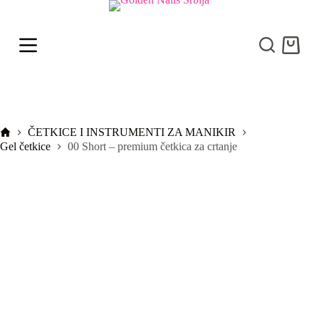
S
k
i
Shoppi
p
cart
t
o
c
o
n
t
Početna
ČETKICE I INSTRUMENTI ZA MANIKIR
e
Gel četkice
00 Short – premium četkica za crtanje
n
t