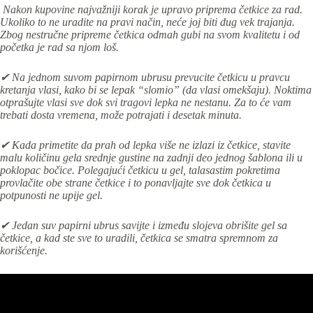
Nakon kupovine najvažniji korak je upravo priprema četkice za rad.
Ukoliko to ne uradite na pravi način, neće joj biti dug vek trajanja.
Zbog nestručne pripreme četkica odmah gubi na svom kvalitetu i od
početka je rad sa njom loš.
✔ Na jednom suvom papirnom ubrusu prevucite četkicu u pravcu
kretanja vlasi, kako bi se lepak “slomio” (da vlasi omekšaju). Noktima
otprašujte vlasi sve dok svi tragovi lepka ne nestanu. Za to će vam
trebati dosta vremena, može potrajati i desetak minuta.
✔
Kada primetite da prah od lepka više ne izlazi iz četkice, stavite
malu količinu gela srednje gustine na zadnji deo jednog šablona ili u
poklopac bočice. Polegajući četkicu u gel, talasastim pokretima
provlačite obe strane četkice i to ponavljajte sve dok četkica u
potpunosti ne upije gel.
✔ Jedan suv papirni ubrus savijte i između slojeva obrišite gel sa
četkice, a kad ste sve to uradili, četkica se smatra spremnom za
korišćenje.