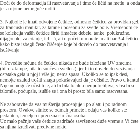
Doći će do deformacija ili rascvetavanja i time će ličiti na metlu, a onda
je sa njome nemoguće raditi.
3. Najbolje je imati odvojene četkice, odnosno četkicu za providan gel,
za francuski manikir, za tamne i posebnu za svetle boje. Vremenom će
se kolekcija vaših četkice širiti (imaćete debele, tanke, polukružne,
dijagonale, za crtanje, itd…), ali u početku morate imati bar 3-4 četkice
kako biste izbegli često čišćenje koje bi dovelo do rascvetavanja i
isušivanja.
4. Povedite računa da četkica nikada ne bude izložena UV zracima
(bilo iz lampe, bila to sunčeva svetlost), jer bi to dovelo do vezivanja
ostataka gela u njoj i više joj nema spasa. Ukoliko se to ipak desi,
nemojte uzalud trošiti snagu pokušavajući da je očistite. Pravo u kantu!
Nije nemoguće očistiti je, ali bi bila totalno neupotrebljiva, vlasi bi se
izlomile, počupale, isušile se i ona bi prosto bila samo rascvetana.
Ne zaboravite da vas mušterija procenjuje i po alatu i po radnom
prostoru. Ovakve sitnice se odmah primete i odaju vas koliko ste
pedantna, temeljna i precizna stručna osoba.
Uz malo pažnje vaše četkice zadržaće savršenost duže vreme a Vi ćete
sa njima izrađivati predivne nokte.