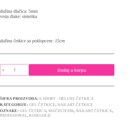
dužina dlačica: 5mm
vrsta dlake: sintetika
dužina četkice sa poklopcem: 15cm
00
Dodaj u korpu
Short
-
premium
četkica
za
crtanje
ŠIFRA PROIZVODA:
0 SHORT - DELUXE ČETKICA
količina
KATEGORIJE:
GEL ČETKICE
,
NAILART ČETKICE
OZNAKE:
GEL ČETKICA
,
MAČIJI JEZIK
,
NAILART ČETKICA
,
PROFESIONAL
,
ROSEGOLD