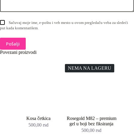
Sačuvaj moje ime, e-poštu i veb mesto u ovom pregledaču veba za sledeći
put kada komentarišem.
Pošalji
Povezani proizvodi
NEMA NA LAGERU
Kosa četkica
Rosegold M82 – premium
gel u boji bez fiksiranja
500,00
rsd
500,00
rsd