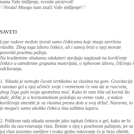
nama Vaše mišljenje, ocenite proizvod!
♡Hvala! Mnogo nam znači Vaše mišljenje!♡
SAVETI
Lepe radove možete izvesti samo četkicama koje imaju savršeno
vlasište. Zbog toga izboru četkice, ali i samoj brizi o njoj morate
posvetiti posebnu pažnju.
Na kvalitetnim obukama edukatori stavljaju naglasak na korišćenje
četkice u određenim grupama materijala, o njihovom izboru, čišćenju i
održavanju.
1. Nikada je nemojte čuvati vertikalno sa vlasima na gore. Gravitacija
i zaostao gel u njoj učiniće svoje i vremenom će ona da se rascveta,
zbog čega gubi svoju upotrebnu moć. Kako bi vam bila od koristi što
duže, držite je u horizontalnom položaju za vreme rada , a nakon
korišćenja smestite je sa vlasima prema dole u svoj držač. Naravno, to
je moguće samo ukoliko četkica ima zaštitnu kapicu.
2. Prilikom rada nikada nemojte jako tapkati četkicu u gel, kako ne bi
došlo da rascvetavanja vlasi. Brinite o njoj s posebnom pažnjom, jer su
joj vlasi izuzetno osetljive i svako grubo rukovanje će je brzo oštetiti.