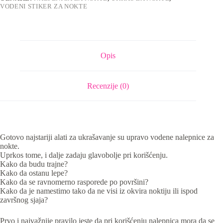
VODENI STIKER ZA NOKTE
Opis
Recenzije (0)
Gotovo najstariji alati za ukrašavanje su upravo vodene nalepnice za
nokte.
Uprkos tome, i dalje zadaju glavobolje pri korišćenju.
Kako da budu trajne?
Kako da ostanu lepe?
Kako da se ravnomerno rasporede po površini?
Kako da je namestimo tako da ne visi iz okvira noktiju ili ispod
završnog sjaja?
Prvo i najvažnije pravilo jeste da pri korišćenju nalepnica mora da se