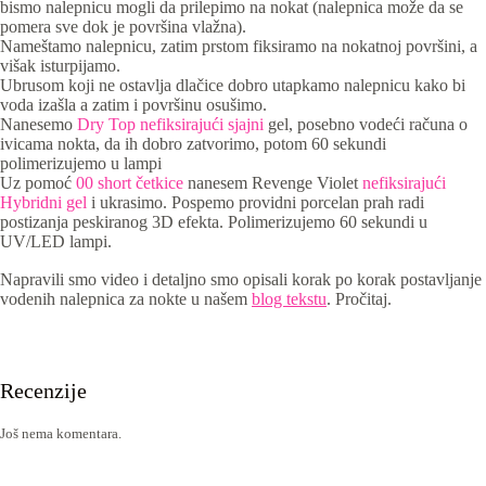
bismo nalepnicu mogli da prilepimo na nokat (nalepnica može da se
pomera sve dok je površina vlažna).
Nameštamo nalepnicu, zatim prstom fiksiramo na nokatnoj površini, a
višak isturpijamo.
Ubrusom koji ne ostavlja dlačice dobro utapkamo nalepnicu kako bi
voda izašla a zatim i površinu osušimo.
Nanesemo
Dry Top nefiksirajući sjajni
gel, posebno vodeći računa o
ivicama nokta, da ih dobro zatvorimo, potom 60 sekundi
polimerizujemo u lampi
Uz pomoć
00 short četkice
nanesem Revenge Violet
nefiksirajući
Hybridni gel
i ukrasimo. Pospemo providni porcelan prah radi
postizanja peskiranog 3D efekta. Polimerizujemo 60 sekundi u
UV/LED lampi.
Napravili smo video i detaljno smo opisali korak po korak postavljanje
vodenih nalepnica za nokte u našem
blog tekstu
. Pročitaj.
Recenzije
Još nema komentara.