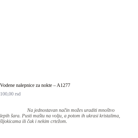
Vodene nalepnice za nokte – A1277
100,00
rsd
Na jednostavan način možes uraditi mnoštvo
lepih šara. Pusti maštu na volju, a potom ih ukrasi kristalima,
šljokicama ili čak i nekim crtežom.