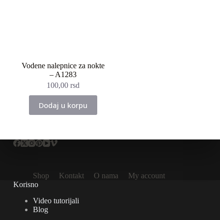
Vodene nalepnice za nokte
– A1283
100,00
rsd
Dodaj u korpu
Shop
Kontakt
O nama
My account
Korisno
Video tutorijali
Blog