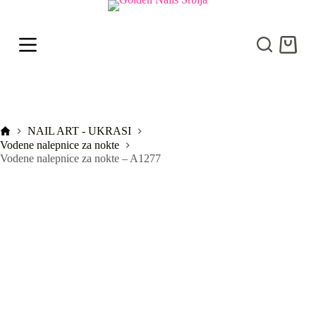
S
k
i
Shoppi
p
cart
t
o
c
o
n
t
Početna
NAIL ART - UKRASI
e
Vodene nalepnice za nokte
n
Vodene nalepnice za nokte – A1277
t