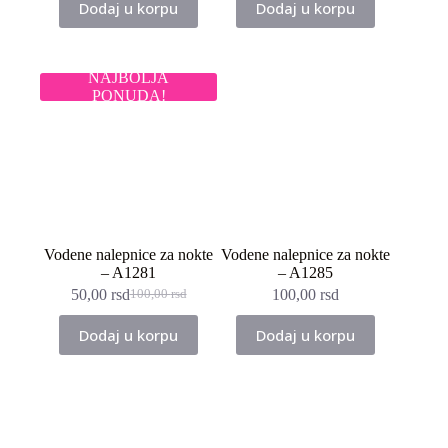
Dodaj u korpu
Dodaj u korpu
je
je:
bila:
50,00 rsd.
100,00 rsd.
NAJBOLJA
PONUDA!
Vodene nalepnice za nokte
Vodene nalepnice za nokte
– A1281
– A1285
50,00
rsd
100,00
rsd
100,00
rsd
Originalna
Trenutna
cena
cena
Dodaj u korpu
Dodaj u korpu
je
je:
bila:
50,00 rsd.
100,00 rsd.