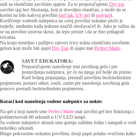
radi sa elastičnim završnim sjajem. Za to preporučujemo
Dry top
završni sjaj bez fiksiranja, koji je dovoljno elastičan, a može da se
koristi na bilo kakvoj površini (
gel lak
,
UV gel
ili
polygel
).
Korišćenje vodenih nalepnica na celoj površini nokatne ploče je
najteže, međutim kada jednom naučiš obožavaćeš ih. Jako je važno da
se na površini izravna skroz, da lepo prione i da se fino prilagodi
ivicama.
Na kraju temeljno i pažljivo zatvori ivice nokta elastičnim završnim
gelom koji može biti sjajni
Dry Top
ili sjajni mat
Perfect Matte
.
SAVET EDUKATORA:
Preporučujemo nanošenje mat završnog gela i pre
postavljanja nalepnica, jer će na njega još bolje da prione.
Radi boljeg prijanjanja, premaži površinu bezkiselinskim
prajmerom, postavi stiker, osuši, zatim pre nanošenja završnog gela
ponovo premaži bezkiselinskim prajmerom.
Koraci kod nanošenja vodene nalepnice za nokte:
Na gel u boji naneli smo
Perfect Matte
mat završni gel bez fiskiranja i
polimerizovali 60 sekundi u UV/LED lampi.
Sa vodene nalepnice skinuli smo gornju zaštitnu foliju i natapali u vodi
nekoliko sekundi.
Blago pokvasimo nokatnu površinu, donji papir polako svučemo kako