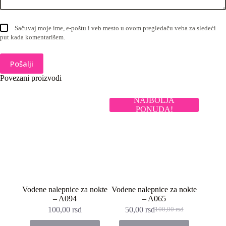
Sačuvaj moje ime, e-poštu i veb mesto u ovom pregledaču veba za sledeći
put kada komentarišem.
Pošalji
Povezani proizvodi
NAJBOLJA
PONUDA!
Vodene nalepnice za nokte
Vodene nalepnice za nokte
– A094
– A065
100,00
rsd
50,00
rsd
100,00
rsd
Originalna
Trenutna
cena
cena