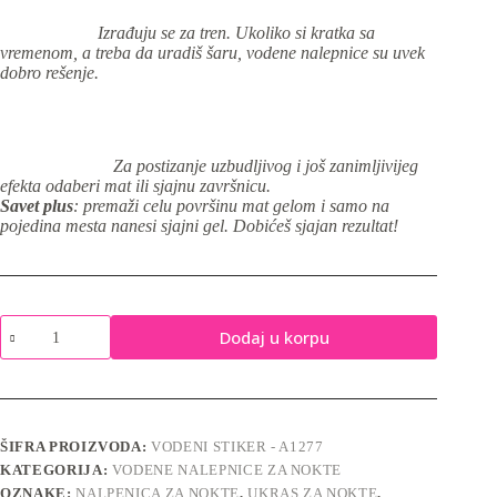
Izrađuju se za tren. Ukoliko si kratka sa
vremenom, a treba da uradiš šaru, vodene nalepnice su uvek
dobro rešenje.
Za postizanje uzbudljivog i još zanimljivijeg
efekta odaberi mat ili sjajnu završnicu.
Savet plus
: premaži celu površinu mat gelom i samo na
pojedina mesta nanesi sjajni gel. Dobićeš sjajan rezultat!
Vodene
Dodaj u korpu
nalepnice
za
nokte
-
A1277
količina
ŠIFRA PROIZVODA:
VODENI STIKER - A1277
KATEGORIJA:
VODENE NALEPNICE ZA NOKTE
OZNAKE:
NALPENICA ZA NOKTE
,
UKRAS ZA NOKTE
,