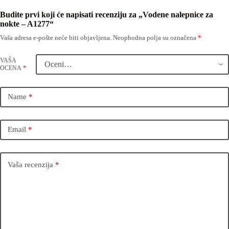
Budite prvi koji će napisati recenziju za „Vodene nalepnice za
nokte – A1277“
Vaša adresa e-pošte neće biti objavljena.
Neophodna polja su označena
*
VAŠA
OCENA
*
Name
*
Email
*
Vaša recenzija
*