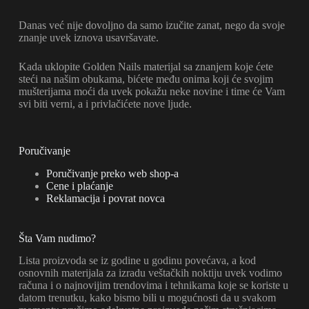
Danas već nije dovoljno da samo izučite zanat, nego da svoje
znanje uvek iznova usavršavate.
Kada uklopite Golden Nails materijal sa znanjem koje ćete
steći na našim obukama, bićete među onima koji će svojim
mušterijama moći da uvek pokažu neke novine i time će Vam
svi biti verni, a i privlačićete nove ljude.
Poručivanje
Poručivanje preko web shop-a
Cene i plaćanje
Reklamacija i povrat novca
Šta Vam nudimo?
Lista proizvoda se iz godine u godinu povećava, a kod
osnovnih materijala za izradu veštačkih noktiju uvek vodimo
računa i o najnovijim trendovima i tehnikama koje se koriste u
datom trenutku, kako bismo bili u mogućnosti da u svakom