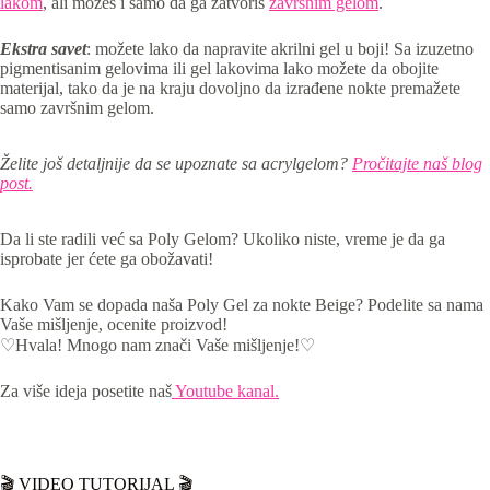
lakom
, ali možeš i samo da ga zatvoriš
završnim gelom
.
Ekstra savet
: možete lako da napravite akrilni gel u boji! Sa izuzetno
pigmentisanim gelovima ili gel lakovima lako možete da obojite
materijal, tako da je na kraju dovoljno da izrađene nokte premažete
samo završnim gelom.
Želite još detaljnije da se upoznate sa acrylgelom?
Pročitajte naš blog
post.
Da li ste radili već sa Poly Gelom? Ukoliko niste, vreme je da ga
isprobate jer ćete ga obožavati!
Kako Vam se dopada naša Poly Gel za nokte Beige? Podelite sa nama
Vaše mišljenje, ocenite proizvod!
♡Hvala! Mnogo nam znači Vaše mišljenje!♡
Za više ideja posetite naš
Youtube kanal.
🎬 VIDEO TUTORIJAL 🎬