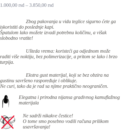
1.000,00
rsd
–
3.850,00
rsd
Zbog pakovanja u vidu teglice sigurno ćete ga
iskoristiti do poslednje kapi.
Špatulom lako možete izvadi potrebnu količinu, a višak
slobodno vratite!
Ušteda vrema: koristeći ga odjednom može
raditi više noktiju, bez polimerizacije, a pritom se lako i brzo
turpija.
Ekstra gust materijal, koji se bez obzira na
gustinu savršeno raspoređuje i oblikuje.
Ne curi, tako da je rad sa njime praktično neograničen
.
Elegatna i prirodna nijansa gradivnog kamuflažnog
materijala
Ne sadrži nikakve čestice!
O tome smo posebno vodili računa prilikom
usavršavanja!