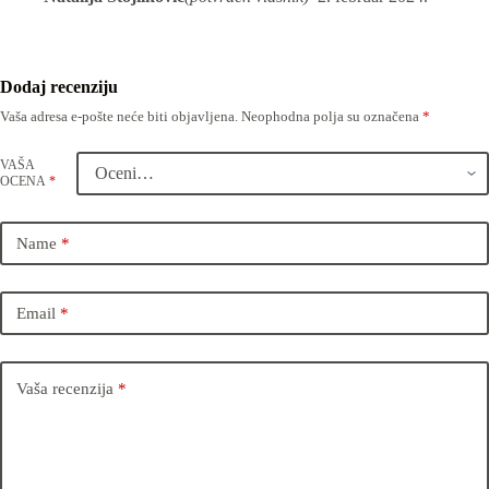
Dodaj recenziju
Vaša adresa e-pošte neće biti objavljena.
Neophodna polja su označena
*
VAŠA
OCENA
*
Name
*
Email
*
Vaša recenzija
*