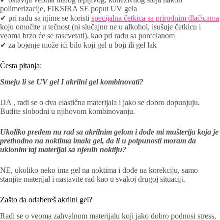
polimerizacije, FIKSIRA SE poput UV gela
✔ pri radu sa njime se koristi
specijalna četkica sa prirodnim dlačicama
koju omočite u tečnost (ni slučajno ne u alkohol, isušuje četkicu i
veoma brzo će se rascvetati), kao pri radu sa porcelanom
✔ za bojenje može ići bilo koji gel u boji ili gel lak
Česta pitanja:
Smeju li se UV gel I akrilni gel kombinovati?
DA , radi se o dva elastična materijala i jako se dobro dopunjuju.
Budite slobodni u njihovom kombinovanju.
Ukoliko pređem na rad sa akrilnim gelom i dođe mi mušterija koja je
prethodno na noktima imala gel, da li u potpunosti moram da
uklonim taj materijal sa njenih noktiju?
NE, ukoliko neko ima gel na noktima i dođe na korekciju, samo
stanjite materijal i nastavite rad kao u svakoj drugoj situaciji.
Zašto da odabereš akrilni gel?
Radi se o veoma zahvalnom materijalu koji jako dobro podnosi stress,