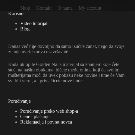
izabrane
Shop
Kontakt
O nama
My account
na
Korisno
stranici
proizvoda.
Video tutorijali
Blog
Danas već nije dovoljno da samo izučite zanat, nego da svoje
znanje uvek iznova usavršavate.
Kada uklopite Golden Nails materijal sa znanjem koje ćete
steći na našim obukama, bićete među onima koji će svojim
mušterijama moći da uvek pokažu neke novine i time će Vam
svi biti verni, a i privlačićete nove ljude.
Poručivanje
Poručivanje preko web shop-a
Cene i plaćanje
Reklamacija i povrat novca