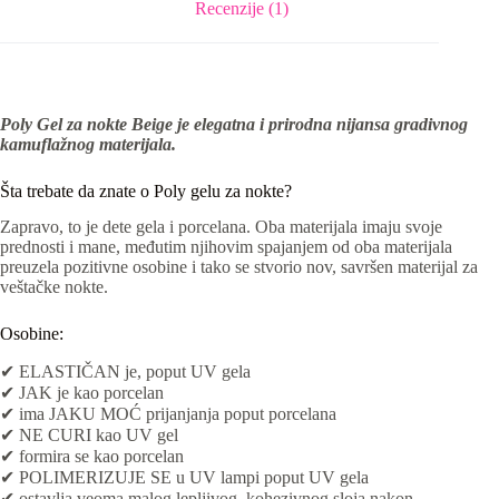
Recenzije (1)
Poly Gel za nokte Beige je elegatna i prirodna nijansa gradivnog
kamuflažnog materijala.
Šta trebate da znate o Poly gelu za nokte?
Zapravo, to je dete gela i porcelana. Oba materijala imaju svoje
prednosti i mane, međutim njihovim spajanjem od oba materijala
preuzela pozitivne osobine i tako se stvorio nov, savršen materijal za
veštačke nokte.
Osobine:
✔ ELASTIČAN je, poput UV gela
✔ JAK je kao porcelan
✔ ima JAKU MOĆ prijanjanja poput porcelana
✔ NE CURI kao UV gel
✔ formira se kao porcelan
✔ POLIMERIZUJE SE u UV lampi poput UV gela
✔ ostavlja veoma malog lepljivog, kohezivnog sloja nakon