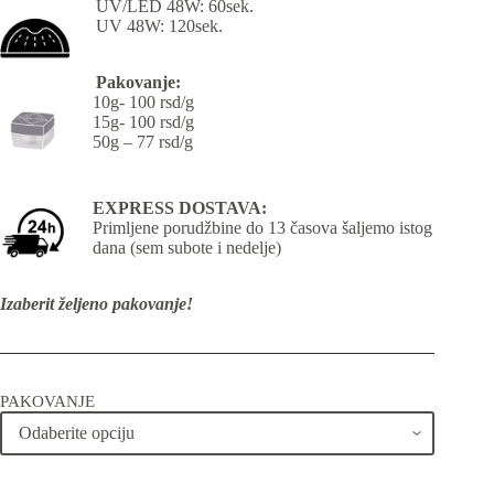
UV/LED 48W: 60sek.
UV 48W: 120sek.
Pakovanje:
10g- 100 rsd/g
15g- 100 rsd/g
50g – 77 rsd/g
EXPRESS DOSTAVA:
Primljene porudžbine do 13 časova šaljemo istog
dana (sem subote i nedelje)
Izaberit željeno pakovanje!
PAKOVANJE