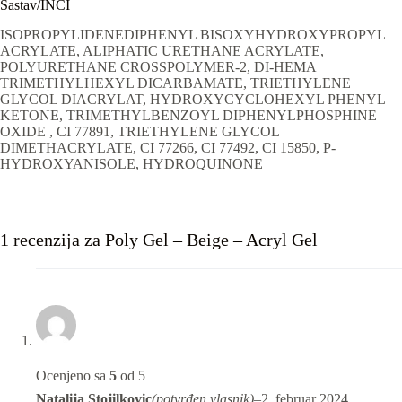
Sastav/INCI
ISOPROPYLIDENEDIPHENYL BISOXYHYDROXYPROPYL
ACRYLATE, ALIPHATIC URETHANE ACRYLATE,
POLYURETHANE CROSSPOLYMER-2, DI-HEMA
TRIMETHYLHEXYL DICARBAMATE, TRIETHYLENE
GLYCOL DIACRYLAT, HYDROXYCYCLOHEXYL PHENYL
KETONE, TRIMETHYLBENZOYL DIPHENYLPHOSPHINE
OXIDE , CI 77891, TRIETHYLENE GLYCOL
DIMETHACRYLATE, CI 77266, CI 77492, CI 15850, P-
HYDROXYANISOLE, HYDROQUINONE
1 recenzija za
Poly Gel – Beige – Acryl Gel
Ocenjeno sa
5
od 5
Natalija Stojilkovic
(potvrđen vlasnik)
–
2. februar 2024.