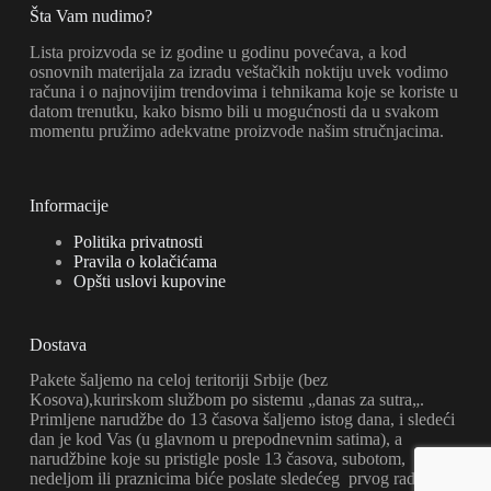
Šta Vam nudimo?
Lista proizvoda se iz godine u godinu povećava, a kod
osnovnih materijala za izradu veštačkih noktiju uvek vodimo
računa i o najnovijim trendovima i tehnikama koje se koriste u
datom trenutku, kako bismo bili u mogućnosti da u svakom
momentu pružimo adekvatne proizvode našim stručnjacima.
Informacije
Politika privatnosti
Pravila o kolačićama
Opšti uslovi kupovine
Dostava
Pakete šaljemo na celoj teritoriji Srbije (bez
Kosova),kurirskom službom po sistemu „danas za sutra„.
Primljene narudžbe do 13 časova šaljemo istog dana, i sledeći
dan je kod Vas (u glavnom u prepodnevnim satima), a
narudžbine koje su pristigle posle 13 časova, subotom,
nedeljom ili praznicima biće poslate sledećeg prvog radnog