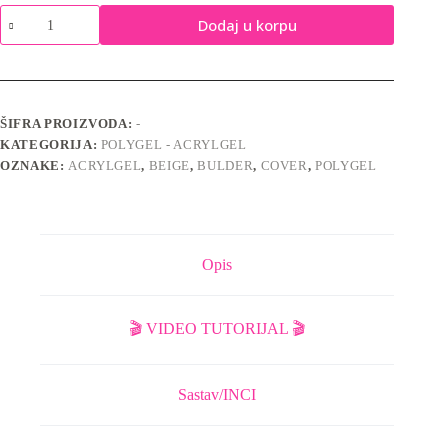
Poly
Dodaj u korpu
Gel
-
Beige
-
Acryl
Gel
ŠIFRA PROIZVODA:
-
količina
KATEGORIJA:
POLYGEL - ACRYLGEL
OZNAKE:
ACRYLGEL
,
BEIGE
,
BULDER
,
COVER
,
POLYGEL
Opis
🎬 VIDEO TUTORIJAL 🎬
Sastav/INCI