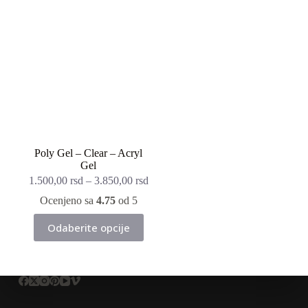
više
više
varijanti.
varijanti.
Opcije
Opcije
mogu
mogu
biti
biti
izabrane
izabrane
na
na
stranici
stranici
proizvoda.
proizvoda.
Poly Gel – Clear – Acryl
Gel
1.500,00
rsd
–
3.850,00
rsd
Ocenjeno sa
4.75
od 5
Ovaj
Odaberite opcije
proizvod
ima
više
varijanti.
Opcije
mogu
biti