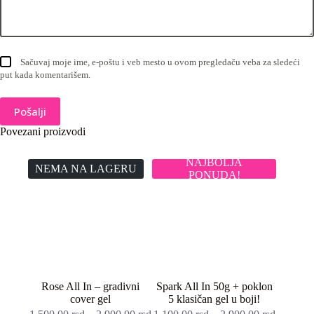
Sačuvaj moje ime, e-poštu i veb mesto u ovom pregledaču veba za sledeći
put kada komentarišem.
Pošalji
Povezani proizvodi
NAJBOLJA
NEMA NA LAGERU
PONUDA!
Rose All In – gradivni
Spark All In 50g + poklon
cover gel
5 klasičan gel u boji!