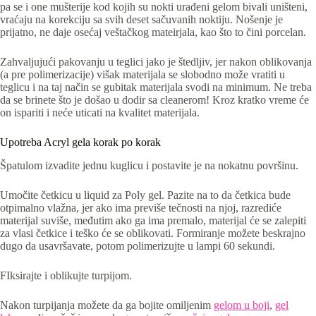
pa se i one mušterije kod kojih su nokti urađeni gelom bivali uništeni,
vraćaju na korekciju sa svih deset sačuvanih noktiju. Nošenje je
prijatno, ne daje osećaj veštačkog mateirjala, kao što to čini porcelan.
Zahvaljujući pakovanju u teglici jako je štedljiv, jer nakon oblikovanja
(a pre polimerizacije) višak materijala se slobodno može vratiti u
teglicu i na taj način se gubitak materijala svodi na minimum. Ne treba
da se brinete što je došao u dodir sa cleanerom! Kroz kratko vreme će
on ispariti i neće uticati na kvalitet materijala.
Upotreba Acryl gela korak po korak
Špatulom izvadite jednu kuglicu i postavite je na nokatnu površinu.
Umočite četkicu u liquid za Poly gel. Pazite na to da četkica bude
otpimalno vlažna, jer ako ima previše tečnosti na njoj, razrediće
materijal suviše, međutim ako ga ima premalo, materijal će se zalepiti
za vlasi četkice i teško će se oblikovati. Formiranje možete beskrajno
dugo da usavršavate, potom polimerizujte u lampi 60 sekundi.
FIksirajte i oblikujte turpijom.
Nakon turpijanja možete da ga bojite omiljenim
gelom u boji
,
gel