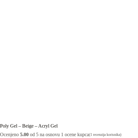
Poly Gel – Beige – Acryl Gel
Ocenjeno
5.00
od 5 na osnovu
1
ocene kupca
(
1
recenzija korisnika)