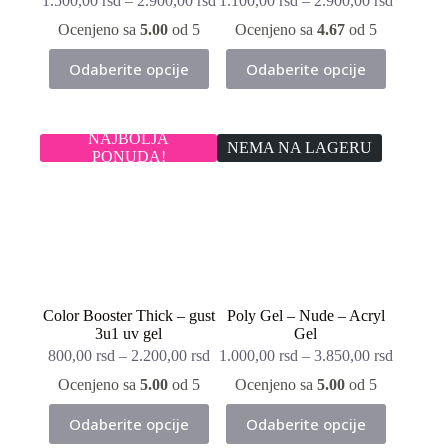
1.500,00
rsd
–
2.900,00
rsd
1.100,00
rsd
–
2.900,00
rsd
Ocenjeno sa
5.00
od 5
Ocenjeno sa
4.67
od 5
Ovaj
Ovaj
Odaberite opcije
Odaberite opcije
proizvod
proizvod
ima
ima
više
više
varijanti.
varijanti.
NAJBOLJA
Opcije
Opcije
NEMA NA LAGERU
PONUDA!
mogu
mogu
biti
biti
izabrane
izabrane
na
na
stranici
stranici
proizvoda.
proizvoda.
Color Booster Thick – gust
Poly Gel – Nude – Acryl
3u1 uv gel
Gel
800,00
rsd
–
2.200,00
rsd
1.000,00
rsd
–
3.850,00
rsd
Ocenjeno sa
5.00
od 5
Ocenjeno sa
5.00
od 5
Ovaj
Ovaj
Odaberite opcije
Odaberite opcije
proizvod
proizvod
ima
ima