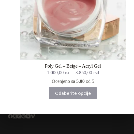
Poly Gel – Beige – Acryl Gel
1.000,00
rsd
–
3.850,00
rsd
Ocenjeno sa
5.00
od 5
Ovaj
Odaberite opcije
proizvod
ima
više
varijanti.
Opcije
mogu
biti
izabrane