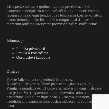
Lista proizvoda se iz godine u godinu povećava, a kod
osnovnih materijala za izradu veštačkih noktiju uvek vodimo
računa i o najnovijim trendovima i tehnikama koje se koriste u
datom trenutku, kako bismo bili u mogućnosti da u svakom
momentu pružimo adekvatne proizvode našim stručnjacima.
Informacije
Politika privatnosti
Pravila o kolačićama
Opšti uslovi kupovine
Dostava
Pakete šaljemo na celoj teritoriji Srbije (bez
Kosova),kurirskom službom po sistemu „danas za sutra„.
Primljene narudžbe do 13 časova šaljemo istog dana, i sledeći
dan je kod Vas (u glavnom u prepodnevnim satima), a
narudžbine koje su pristigle posle 13 časova, subotom,
nedeljom ili praznicima biće poslate sledećeg prvog radnog
dana.