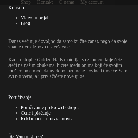
Shop
Kontakt
O nama
My account
na
Korisno
stranici
proizvoda.
Video tutorijali
Blog
Danas već nije dovoljno da samo izučite zanat, nego da svoje
znanje uvek iznova usavršavate.
Kada uklopite Golden Nails materijal sa znanjem koje ćete
steći na našim obukama, bićete među onima koji će svojim
mušterijama moći da uvek pokažu neke novine i time će Vam
svi biti verni, a i privlačićete nove ljude.
Poručivanje
Poručivanje preko web shop-a
Cene i plaćanje
Reklamacija i povrat novca
Šta Vam nudimo?