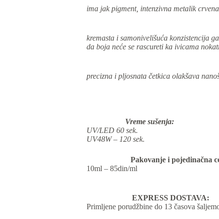
ima jak pigment, intenzivna metalik crvena
kremasta i samonivelišuća konzistencija g
da boja neće se rascureti ka ivicama nokat
precizna i pljosnata četkica olakšava nano
Vreme sušenja:
UV/LED 60 sek.
UV48W – 120 sek.
Pakovanje i pojedinačna c
10ml – 85din/ml
EXPRESS DOSTAVA:
Primljene porudžbine do 13 časova šaljemo 