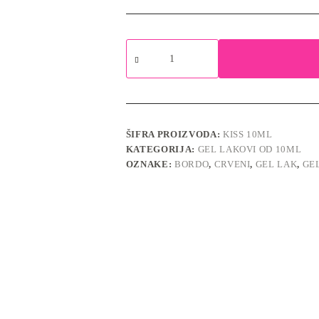
Kiss
No.146
-
gel
lak
količina
ŠIFRA PROIZVODA:
KISS 10ML
KATEGORIJA:
GEL LAKOVI OD 10ML
OZNAKE:
BORDO
,
CRVENI
,
GEL LAK
,
GEL