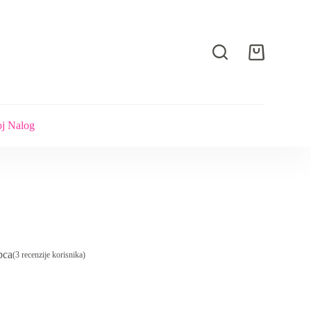
Shopping
cart
j Nalog
pca
(
3
recenzije korisnika)