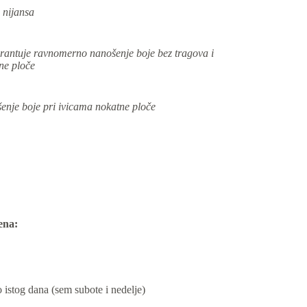
 nijansa
arantuje ravnomerno nanošenje boje bez tragova i
ne ploče
šenje boje pri ivicama nokatne ploče
ena:
istog dana (sem subote i nedelje)