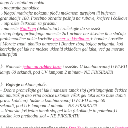
dugo će ostatiti na noktu.
› pogurajte zanoktice
› blago! matirajte noktanu ploču mekanom turpijom ili buferom
granulacije 180. Posebno obratite pažnju na rubove, krajeve i ćoškove
› otprašite četkicom za prašinu
› nanesite
NailPrep
(dehidrator) i sačekajte da se osuši
› zbog boljeg prijanjanja nanesite 2u1 primer bez kiseline ili u slučaju
problematične nokte koristite
primer sa kiselinom
+ bonder i osušite.
! Morate znati, ukoliko nanesete i Bonder zbog boljeg priajanja, kod
korekcije gel lak ne možete ukloniti skidačem gel laka, već ga morate
isturpijati
》 Nanesite
jedan od
rubber baze
i os
ušite. U kombinovanoj UV/LED
lampi 60 sekundi,
pod UV lampom 2 minuta
– NE FIKSIRATI!
》
Bojenje
noktane ploče:
– Dobro promešajte gel lak i nanesite tanak sloj (prislanjanjem četkice
na unutrašnji deo vrha bočice uklonite višak gel laka kako biste dobili
pravu količinu). S
ušite u kombinovanoj
UV/LED lampi 60
sekundi,
pod UV lampom 2 minuta – NE FIKSIRATI!
– Nanesite još jedan tanak sloj gel laka (ukoliko je to potrebno) i
osušite kao prethodni sloj – NE FIKSIRATI!