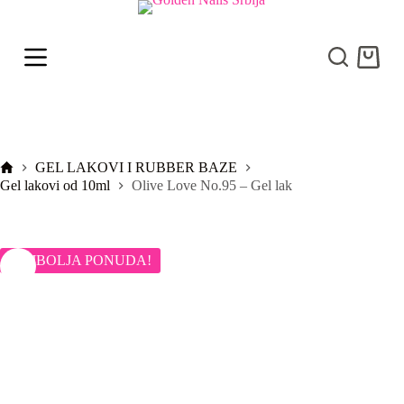
S
k
i
Shoppi
p
cart
t
o
c
o
n
t
Početna
GEL LAKOVI I RUBBER BAZE
e
Gel lakovi od 10ml
Olive Love No.95 – Gel lak
n
t
NAJBOLJA PONUDA!