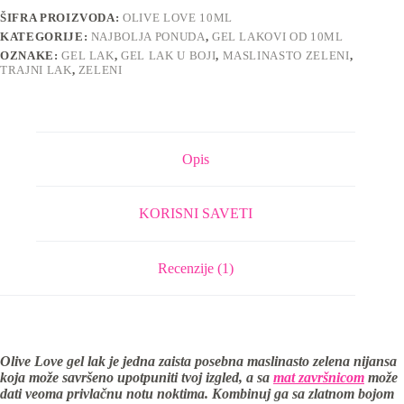
količina
ŠIFRA PROIZVODA:
OLIVE LOVE 10ML
KATEGORIJE:
NAJBOLJA PONUDA
,
GEL LAKOVI OD 10ML
OZNAKE:
GEL LAK
,
GEL LAK U BOJI
,
MASLINASTO ZELENI
,
TRAJNI LAK
,
ZELENI
Opis
KORISNI SAVETI
Recenzije (1)
Olive Love gel lak je jedna zaista posebna maslinasto zelena nijansa
koja može savršeno upotpuniti tvoj izgled, a sa
mat završnicom
može
dati veoma privlačnu notu noktima. Kombinuj ga sa zlatnom bojom