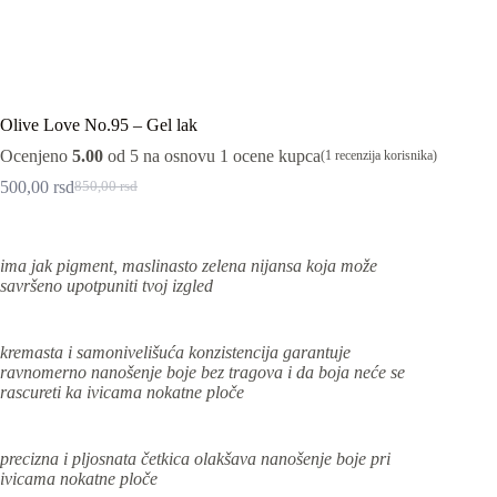
Olive Love No.95 – Gel lak
Ocenjeno
5.00
od 5 na osnovu
1
ocene kupca
(
1
recenzija korisnika)
500,00
rsd
850,00
rsd
Originalna
Trenutna
cena
cena
je
je:
bila:
500,00 rsd.
ima jak pigment, maslinasto zelena nijansa koja može
850,00 rsd.
savršeno upotpuniti tvoj izgled
kremasta i samonivelišuća konzistencija garantuje
ravnomerno nanošenje boje bez tragova i da boja neće se
rascureti ka ivicama nokatne ploče
precizna i pljosnata četkica olakšava nanošenje boje pri
ivicama nokatne ploče