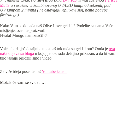
》 Nanesite tanak sloj
završnog sjaja
Dry Top
ili mat završnog
Perfect
Matte
-a i osu
šite. U
kombinovanoj UV/LED lampi 60 sekundi,
pod
UV lampom 2 minuta ( ne ostavljaju lepljikavi sloj, nema potrebe
fiksirati ga).
Kako Vam se dopada naš Olive Love gel lak? Podelite sa nama Vaše
mišljenje, ocenite proizvod!
Hvala! Mnogo nam znači!♡
Volela bi da još detaljnije upoznaš tok rada sa gel lakom? Onda je
ova
naša objava sa bloga
u kojoj je tok rada detaljno prikazan, a da bi vam
bilo jasnije priložili smo i video.
Za više ideja posetite naš
Youtube kanal.
Možda će vam se svideti …