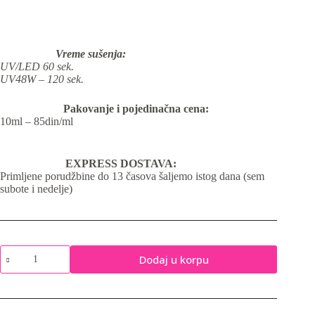
Vreme sušenja:
UV/LED 60 sek.
UV48W – 120 sek.
Pakovanje i pojedinačna cena:
10ml – 85din/ml
EXPRESS DOSTAVA:
Primljene porudžbine do 13 časova šaljemo istog dana (sem
subote i nedelje)
Olive
Dodaj u korpu
Love
No.95
-
Gel
lak