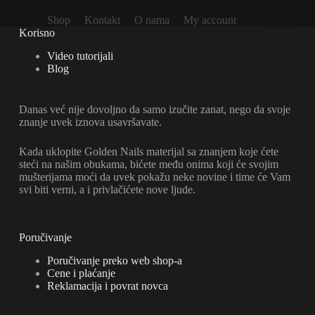
Shop
Kontakt
O nama
My account
Korisno
Video tutorijali
Blog
Danas već nije dovoljno da samo izučite zanat, nego da svoje
znanje uvek iznova usavršavate.
Kada uklopite Golden Nails materijal sa znanjem koje ćete
steći na našim obukama, bićete među onima koji će svojim
mušterijama moći da uvek pokažu neke novine i time će Vam
svi biti verni, a i privlačićete nove ljude.
Poručivanje
Poručivanje preko web shop-a
Cene i plaćanje
Reklamacija i povrat novca