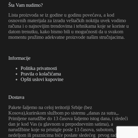
Šta Vam nudimo?
Lista proizvoda se iz godine u godinu povećava, a kod
osnovnih materijala za izradu veštačkih noktiju uvek vodimo
računa i o najnovijim trendovima i tehnikama koje se koriste u
datom trenutku, kako bismo bili u mogućnosti da u svakom
momentu pružimo adekvatne proizvode našim stručnjacima.
Informacije
Politika privatnosti
Pravila o kolačićama
Opšti uslovi kupovine
Dostava
Pakete šaljemo na celoj teritoriji Srbije (bez
Kosova),kurirskom službom po sistemu „danas za sutra„.
Primljene narudžbe do 13 časova šaljemo istog dana, i sledeći
dan je kod Vas (u glavnom u prepodnevnim satima), a
narudžbine koje su pristigle posle 13 časova, subotom,
nedeljom ili praznicima biće poslate sledećeg prvog radnog