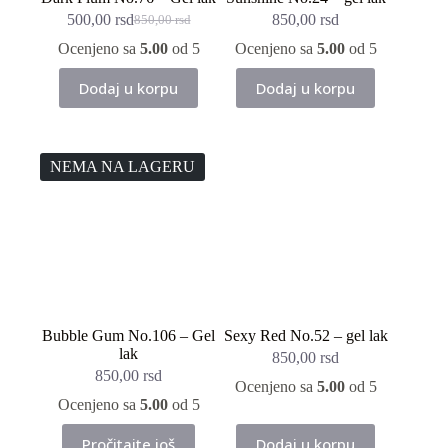
500,00
rsd
850,00
rsd
850,00
rsd
Originalna
Trenutna
cena
cena
Ocenjeno sa
5.00
od 5
Ocenjeno sa
5.00
od 5
je
je:
bila:
500,00 rsd.
Dodaj u korpu
Dodaj u korpu
850,00 rsd.
NEMA NA LAGERU
Bubble Gum No.106 – Gel
Sexy Red No.52 – gel lak
lak
850,00
rsd
850,00
rsd
Ocenjeno sa
5.00
od 5
Ocenjeno sa
5.00
od 5
Pročitajte još
Dodaj u korpu