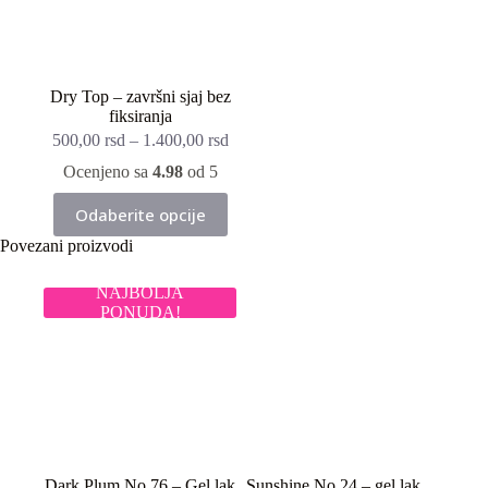
Dry Top – završni sjaj bez
fiksiranja
500,00
rsd
–
1.400,00
rsd
Ocenjeno sa
4.98
od 5
Ovaj
Odaberite opcije
proizvod
ima
Povezani proizvodi
više
varijanti.
NAJBOLJA
Opcije
PONUDA!
mogu
biti
izabrane
na
stranici
proizvoda.
Dark Plum No.76 – Gel lak
Sunshine No.24 – gel lak