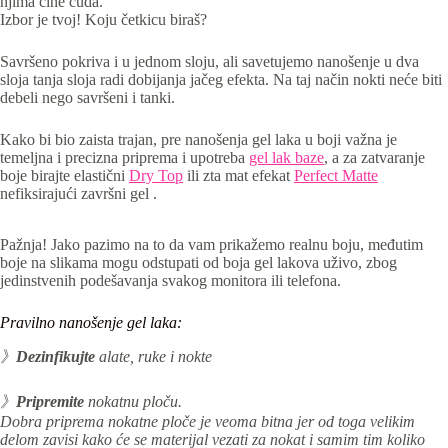
njima čine čuda.
Izbor je tvoj! Koju četkicu biraš?
Savršeno pokriva i u jednom sloju, ali savetujemo nanošenje u dva
sloja tanja sloja radi dobijanja jačeg efekta. Na taj način nokti neće biti
debeli nego savršeni i tanki.
Kako bi bio zaista trajan, pre nanošenja gel laka u boji važna je
temeljna i precizna priprema i upotreba
gel lak baze
, a za zatvaranje
boje birajte elastični
Dry Top
ili zta mat efekat
Perfect Matte
nefiksirajući završni gel .
Pažnja! Jako pazimo na to da vam prikažemo realnu boju, međutim
boje na slikama mogu odstupati od boja gel lakova uživo, zbog
jedinstvenih podešavanja svakog monitora ili telefona.
Pravilno nanošenje gel laka:
》
Dezinfikujte
alate, ruke i nokte
》
Pripremite
nokatnu ploču.
Dobra priprema nokatne ploče je veoma bitna jer od toga velikim
delom zavisi kako će se materijal vezati za nokat i samim tim koliko