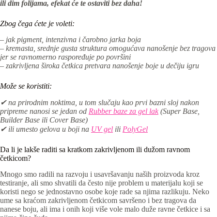
ili dim folijama, efekat će te ostaviti bez daha!
Zbog čega ćete je voleti:
– jak pigment, intenzivna i čarobno jarka boja
– kremasta, srednje gusta struktura omogućava nanošenje bez tragova
jer se ravnomerno raspoređuje po površini
– zakrivljena široka četkica pretvara nanošenje boje u dečiju igru
Može se koristiti:
✔ na prirodnim noktima, u tom slučaju kao prvi bazni sloj nakon
pripreme nanosi se jedan od
Rubber baze za gel lak
(Super Base,
Builder Base ili Cover Base)
✔ ili umesto gelova u boji na
UV gel
ili
PolyGel
Da li je lakše raditi sa kratkom zakrivljenom ili dužom ravnom
četkicom?
Mnogo smo radili na razvoju i usavršavanju naših proizvoda kroz
testiranje, ali smo shvatili da često nije problem u materijalu koji se
koristi nego se jednostavno osobe koje rade sa njima razlikuju. Neko
ume sa kraćom zakrivljenom četkicom savršeno i bez tragova da
nanese boju, ali ima i onih koji više vole malo duže ravne četkice i sa