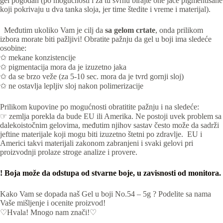
gel pogodan (po mogućnosti i za tu svrhu birajte one jače pigmentisane
koji pokrivaju u dva tanka sloja, jer time štedite i vreme i materijal).
Međutim ukoliko Vam je cilj da
sa gelom crtate
, onda prilikom
izbora morate biti pažljivi! Obratite pažnju da gel u boji ima sledeće
osobine:
✩ mekane konzistencije
✩ pigmentacija mora da je izuzetno jaka
✩ da se brzo veže (za 5-10 sec. mora da je tvrd gornji sloj)
✩ ne ostavlja lepljiv sloj nakon polimerizacije
Prilikom kupovine po mogućnosti obratitite pažnju i na sledeće:
☞ zemlja porekla da bude EU ili Amerika. Ne postoji uvek problem sa
dalekoistočnim gelovima, međutim njihov sastav često može da sadrži
jeftine materijale koji mogu biti izuzetno štetni po zdravlje. EU i
Americi takvi materijali zakonom zabranjeni i svaki gelovi pri
proizvodnji prolaze stroge analize i provere.
! Boja može da odstupa od stvarne boje, u zavisnosti od monitora.
Kako Vam se dopada naš Gel u boji No.54 – 5g ? Podelite sa nama
Vaše mišljenje i ocenite proizvod!
♡Hvala! Mnogo nam znači!♡