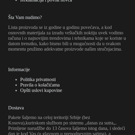
Šta Vam nudimo?
Lista proizvoda se iz godine u godinu povećava, a kod
osnovnih materijala za izradu veštačkih noktiju uvek vodimo
računa i o najnovijim trendovima i tehnikama koje se koriste u
datom trenutku, kako bismo bili u mogućnosti da u svakom
momentu pružimo adekvatne proizvode našim stručnjacima.
Informacije
Politika privatnosti
Pravila o kolačićama
Opšti uslovi kupovine
Dostava
Pakete šaljemo na celoj teritoriji Srbije (bez
Kosova),kurirskom službom po sistemu „danas za sutra„.
Primljene narudžbe do 13 časova šaljemo istog dana, i sledeći
dan je kod Vas (u glavnom u prepodnevnim satima), a