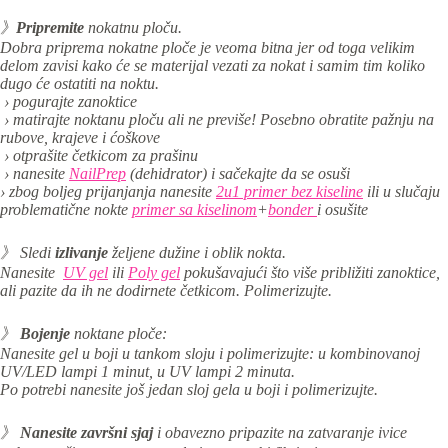
》
Pripremite
nokatnu ploču.
Dobra priprema nokatne ploče je veoma bitna jer od toga velikim
delom zavisi kako će se materijal vezati za nokat i samim tim koliko
dugo će ostatiti na noktu.
› pogurajte zanoktice
› matirajte noktanu ploču ali ne previše! Posebno obratite pažnju na
rubove, krajeve i ćoškove
› otprašite četkicom za prašinu
› nanesite
NailPrep
(dehidrator) i sačekajte da se osuši
› zbog boljeg prijanjanja nanesite
2u1 primer bez kiseline
ili u slučaju
problematične nokte
primer sa kiselinom
+
bonder
i osušite
》 Sledi
izlivanje
željene dužine i oblik nokta.
Nanesite
UV gel
ili
Poly gel
pokušavajući što više približiti zanoktice,
ali pazite da ih ne dodirnete četkicom. Polimerizujte.
》
Bojenje
noktane ploče:
Nanesite gel u boji u tankom sloju i p
olimerizujte: u kombinovanoj
UV/LED lampi 1 minut, u UV lampi 2 minuta.
Po potrebi nanesite još jedan sloj gela u boji i polimerizujte.
》
Nanesite
završni sjaj
i obavezno pripazite na zatvaranje ivice