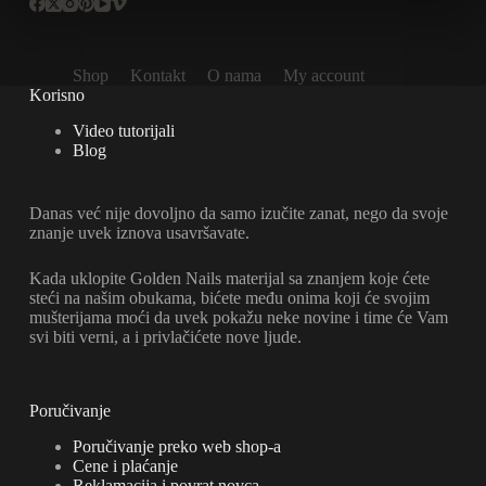
Shop
Kontakt
O nama
My account
Korisno
Video tutorijali
Blog
Danas već nije dovoljno da samo izučite zanat, nego da svoje
znanje uvek iznova usavršavate.
Kada uklopite Golden Nails materijal sa znanjem koje ćete
steći na našim obukama, bićete među onima koji će svojim
mušterijama moći da uvek pokažu neke novine i time će Vam
svi biti verni, a i privlačićete nove ljude.
Poručivanje
Poručivanje preko web shop-a
Cene i plaćanje
Reklamacija i povrat novca