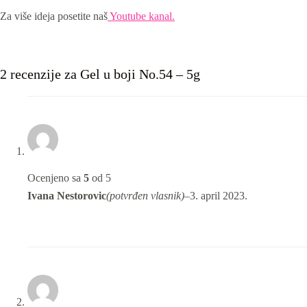
Za više ideja posetite naš
Youtube kanal.
2 recenzije za
Gel u boji No.54 – 5g
Ocenjeno sa
5
od 5
Ivana Nestorovic
(potvrđen vlasnik)
–
3. april 2023.