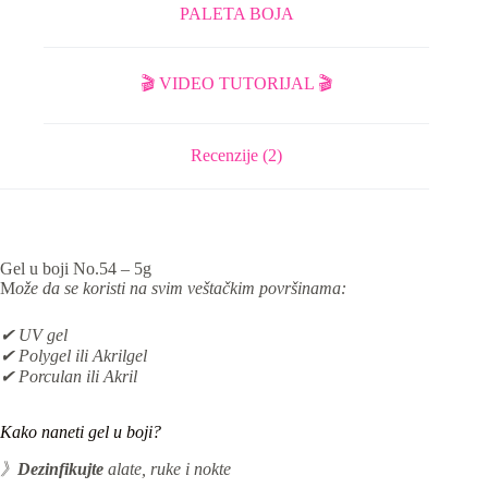
PALETA BOJA
🎬 VIDEO TUTORIJAL 🎬
Recenzije (2)
Gel u boji No.54 – 5g
M
ože da se koristi na svim veštačkim površinama:
✔ UV gel
✔ Polygel ili Akrilgel
✔ Porculan ili Akril
Kako naneti gel u boji?
》
Dezinfikujte
alate, ruke i nokte