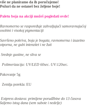
više ne planiramo da ih poručujemo!
Požuri da ne ostaneš bez željene boje!
Paletu boja na akciji možeš pogledati ovde!
Ravnomerno se raspoređuje zahvaljujući samoravnajućoj
osobini i visokoj pigmentaciji
Savršeno pokriva, boja je bogata, ravnomerna i izuzetno
otporna, ne gubi intenzitet i ne žuti
Srednje gustine, ne sliva se
Polimerizacija: UV/LED 60sec. UV:120sec.
Pakovanje 5g
Zemlja porekla: EU
Extpress dostava: primljene porudžbine do 13 časova
šaljemo istog dana (sem subote i nedelje)