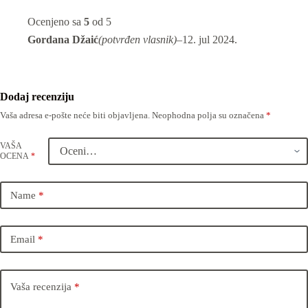
Ocenjeno sa
5
od 5
Gordana Džaić
(potvrđen vlasnik)
–
12. jul 2024.
Dodaj recenziju
Vaša adresa e-pošte neće biti objavljena.
Neophodna polja su označena
*
VAŠA
OCENA
*
Name
*
Email
*
Vaša recenzija
*