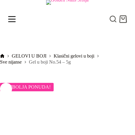
S
k
i
Shoppi
p
cart
t
o
c
o
n
t
Početna
GELOVI U BOJI
Klasični gelovi u boji
e
Sve nijanse
Gel u boji No.54 – 5g
n
t
NAJBOLJA PONUDA!