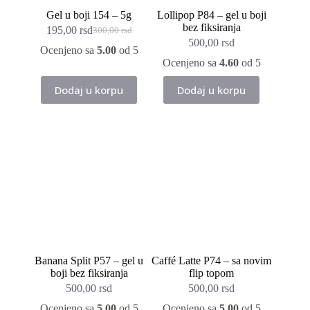
Gel u boji 154 – 5g
Lollipop P84 – gel u boji
bez fiksiranja
195,00
rsd
300,00
rsd
Originalna
Trenutna
500,00
rsd
cena
cena
Ocenjeno sa
5.00
od 5
je
je:
Ocenjeno sa
4.60
od 5
bila:
195,00 rsd.
300,00 rsd.
Dodaj u korpu
Dodaj u korpu
Banana Split P57 – gel u
Caffé Latte P74 – sa novim
boji bez fiksiranja
flip topom
500,00
rsd
500,00
rsd
Ocenjeno sa
5.00
od 5
Ocenjeno sa
5.00
od 5