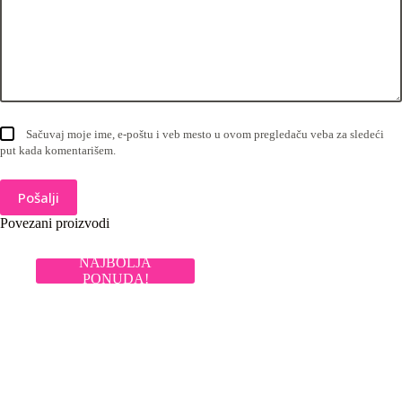
Sačuvaj moje ime, e-poštu i veb mesto u ovom pregledaču veba za sledeći
put kada komentarišem.
Pošalji
Povezani proizvodi
NAJBOLJA
PONUDA!