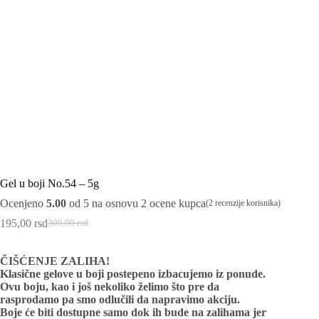
Gel u boji No.54 – 5g
Ocenjeno
5.00
od 5 na osnovu
2
ocene kupca
(
2
recenzije korisnika)
195,00
rsd
300,00
rsd
Originalna
Trenutna
cena
cena
je
je:
ČIŠĆENJE ZALIHA!
bila:
195,00 rsd.
Klasične gelove u boji postepeno izbacujemo iz ponude.
300,00 rsd.
Ovu boju, kao i još nekoliko želimo što pre da
rasprodamo pa smo odlučili da napravimo akciju.
Boje će biti dostupne samo dok ih bude na zalihama jer