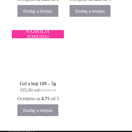
Dodaj u korpu
Dodaj u korpu
NAJBOLJA
PONUDA!
Gel u boji 109 – 5g
195,00
rsd
300,00
rsd
Originalna
Trenutna
cena
cena
Ocenjeno sa
4.75
od 5
je
je:
bila:
195,00 rsd.
Dodaj u korpu
300,00 rsd.