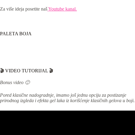
Za više ideja posetite naš
Youtube kanal.
PALETA BOJA
🎬 VIDEO TUTORIJAL 🎬
Bonus video 🙂
Pored klasične nadogradnje, imamo još jednu opciju za postizanje
prirodnog izgleda i efekta gel laka iz korišćenje klasičnih gelova u boji.