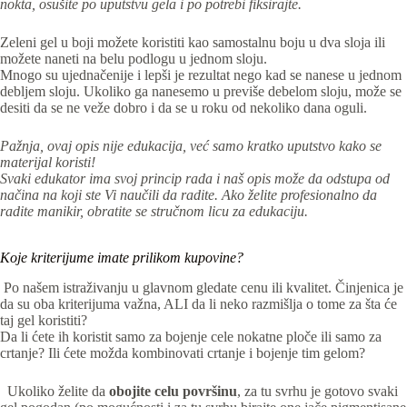
nokta, osušite po uputstvu gela i po potrebi fiksirajte.
Zeleni gel u boji možete koristiti kao samostalnu boju u dva sloja ili
možete naneti na belu podlogu u jednom sloju.
Mnogo su ujednačenije i lepši je rezultat nego kad se nanese u jednom
debljem sloju. Ukoliko ga nanesemo u previše debelom sloju, može se
desiti da se ne veže dobro i da se u roku od nekoliko dana oguli.
Pažnja, ovaj opis nije edukacija, već samo kratko uputstvo kako se
materijal koristi!
Svaki edukator ima svoj princip rada i naš opis može da odstupa od
načina na koji ste Vi naučili da radite. Ako želite profesionalno da
radite manikir, obratite se stručnom licu za edukaciju.
Koje kriterijume imate prilikom kupovine?
Po našem istraživanju u glavnom gledate cenu ili kvalitet. Činjenica je
da su oba kriterijuma važna, ALI da li neko razmišlja o tome za šta će
taj gel koristiti?
Da li ćete ih koristit samo za bojenje cele nokatne ploče ili samo za
crtanje? Ili ćete možda kombinovati crtanje i bojenje tim gelom?
Ukoliko želite da
obojite celu površinu
, za tu svrhu je gotovo svaki