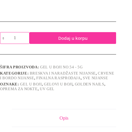
Gel
Dodaj u korpu
u
boji
No.54
-
5g
količina
ŠIFRA PROIZVODA:
GEL U BOJI NO.54 - 5G
KATEGORIJE:
BRESKVA I NARADŽASTE NIJANSE
,
CRVENE
I BORDO NIJANSE
,
FINALNA RASPRODAJA
,
SVE NIJANSE
OZNAKE:
GEL U BOJI
,
GELOVI U BOJI
,
GOLDEN NAILS
,
OPREMA ZA NOKTE
,
UV GEL
Opis