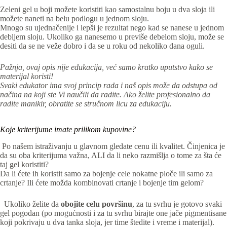
Zeleni gel u boji možete koristiti kao samostalnu boju u dva sloja ili
možete naneti na belu podlogu u jednom sloju.
Mnogo su ujednačenije i lepši je rezultat nego kad se nanese u jednom
debljem sloju. Ukoliko ga nanesemo u previše debelom sloju, može se
desiti da se ne veže dobro i da se u roku od nekoliko dana oguli.
Pažnja, ovaj opis nije edukacija, već samo kratko uputstvo kako se
materijal koristi!
Svaki edukator ima svoj princip rada i naš opis može da odstupa od
načina na koji ste Vi naučili da radite. Ako želite profesionalno da
radite manikir, obratite se stručnom licu za edukaciju.
Koje kriterijume imate prilikom kupovine?
Po našem istraživanju u glavnom gledate cenu ili kvalitet. Činjenica je
da su oba kriterijuma važna, ALI da li neko razmišlja o tome za šta će
taj gel koristiti?
Da li ćete ih koristit samo za bojenje cele nokatne ploče ili samo za
crtanje? Ili ćete možda kombinovati crtanje i bojenje tim gelom?
Ukoliko želite da
obojite celu površinu
, za tu svrhu je gotovo svaki
gel pogodan (po mogućnosti i za tu svrhu birajte one jače pigmentisane
koji pokrivaju u dva tanka sloja, jer time štedite i vreme i materijal).