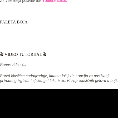
Za više ideja posetite naš
Youtube kanal.
PALETA BOJA
🎬 VIDEO TUTORIJAL 🎬
Bonus video 🙂
Pored klasične nadogradnje, imamo još jednu opciju za postizanje
prirodnog izgleda i efekta gel laka iz korišćenje klasičnih gelova u boji.