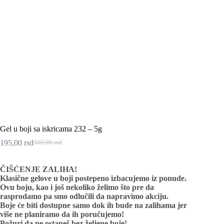
Gel u boji sa iskricama 232 – 5g
195,00
rsd
300,00
rsd
Originalna
Trenutna
cena
cena
je
je:
ČIŠĆENJE ZALIHA!
bila:
195,00 rsd.
Klasične gelove u boji postepeno izbacujemo iz ponude.
300,00 rsd.
Ovu boju, kao i još nekoliko želimo što pre da
rasprodamo pa smo odlučili da napravimo akciju.
Boje će biti dostupne samo dok ih bude na zalihama jer
više ne planiramo da ih poručujemo!
Požuri da ne ostaneš bez željene boje!