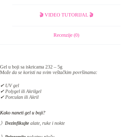
🎬 VIDEO TUTORIJAL 🎬
Recenzije (0)
Gel u boji sa iskricama 232 – 5g
M
ože da se koristi na svim veštačkim površinama:
✔ UV gel
✔ Polygel ili Akrilgel
✔ Porculan ili Akril
Kako naneti gel u boji?
》
Dezinfikujte
alate, ruke i nokte
》
Pripremite
nokatnu ploču.