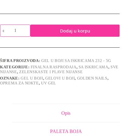
Gel
Dodaj u korpu
u
boji
sa
iskricama
232
-
ŠIFRA PROIZVODA:
GEL U BOJI SA ISKRICAMA 232 - 5G
5g
KATEGORIJE:
FINALNA RASPRODAJA
,
SA ISKRICAMA
,
SVE
količina
NIJANSE
,
ZELENSKASTE I PLAVE NIJANSE
OZNAKE:
GEL U BOJI
,
GELOVI U BOJI
,
GOLDEN NAILS
,
OPREMA ZA NOKTE
,
UV GEL
Opis
PALETA BOJA