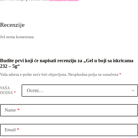
Recenzije
Još nema komentara.
Budite prvi koji će napisati recenziju za „Gel u boji sa iskricama
232 – 5g“
Vaša adresa e-pošte neće biti objavljena.
Neophodna polja su označena
*
VAŠA
OCENA
*
Name
*
Email
*