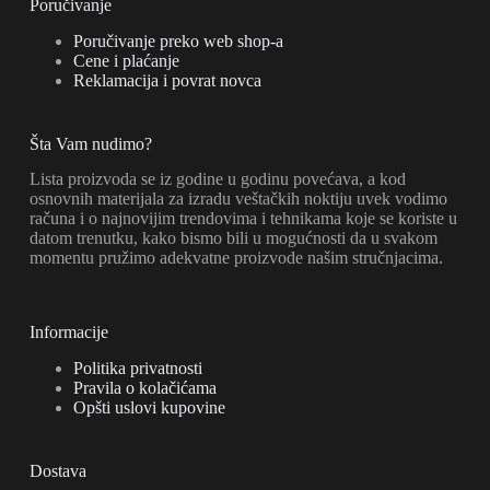
Poručivanje
Poručivanje preko web shop-a
Cene i plaćanje
Reklamacija i povrat novca
Šta Vam nudimo?
Lista proizvoda se iz godine u godinu povećava, a kod
osnovnih materijala za izradu veštačkih noktiju uvek vodimo
računa i o najnovijim trendovima i tehnikama koje se koriste u
datom trenutku, kako bismo bili u mogućnosti da u svakom
momentu pružimo adekvatne proizvode našim stručnjacima.
Informacije
Politika privatnosti
Pravila o kolačićama
Opšti uslovi kupovine
Dostava