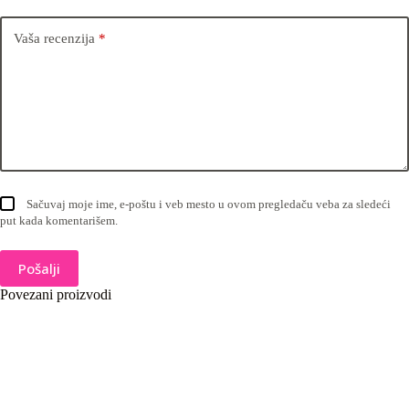
Vaša recenzija
*
Sačuvaj moje ime, e-poštu i veb mesto u ovom pregledaču veba za sledeći
put kada komentarišem.
Pošalji
Povezani proizvodi