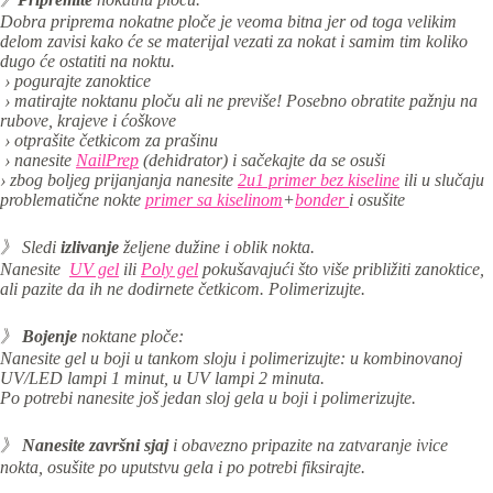
Dobra priprema nokatne ploče je veoma bitna jer od toga velikim
delom zavisi kako će se materijal vezati za nokat i samim tim koliko
dugo će ostatiti na noktu.
› pogurajte zanoktice
› matirajte noktanu ploču ali ne previše! Posebno obratite pažnju na
rubove, krajeve i ćoškove
› otprašite četkicom za prašinu
› nanesite
NailPrep
(dehidrator) i sačekajte da se osuši
› zbog boljeg prijanjanja nanesite
2u1 primer bez kiseline
ili u slučaju
problematične nokte
primer sa kiselinom
+
bonder
i osušite
》 Sledi
izlivanje
željene dužine i oblik nokta.
Nanesite
UV gel
ili
Poly gel
pokušavajući što više približiti zanoktice,
ali pazite da ih ne dodirnete četkicom. Polimerizujte.
》
Bojenje
noktane ploče:
Nanesite gel u boji u tankom sloju i p
olimerizujte: u kombinovanoj
UV/LED lampi 1 minut, u UV lampi 2 minuta.
Po potrebi nanesite još jedan sloj gela u boji i polimerizujte.
》
Nanesite
završni sjaj
i obavezno pripazite na zatvaranje ivice
nokta, osušite po uputstvu gela i po potrebi fiksirajte.