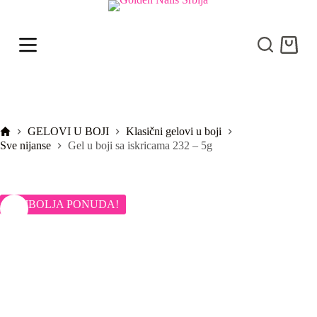
S
k
i
Shoppi
p
cart
t
o
c
o
n
t
Početna
GELOVI U BOJI
Klasični gelovi u boji
e
Sve nijanse
Gel u boji sa iskricama 232 – 5g
n
t
NAJBOLJA PONUDA!