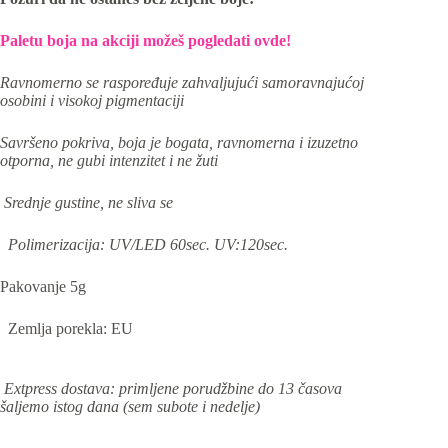
Paletu boja na akciji možeš pogledati ovde!
Ravnomerno se raspoređuje zahvaljujući samoravnajućoj
osobini i visokoj pigmentaciji
Savršeno pokriva, boja je bogata, ravnomerna i izuzetno
otporna, ne gubi intenzitet i ne žuti
Srednje gustine, ne sliva se
Polimerizacija: UV/LED 60sec. UV:120sec.
Pakovanje 5g
Zemlja porekla: EU
Extpress dostava: primljene porudžbine do 13 časova
šaljemo istog dana (sem subote i nedelje)