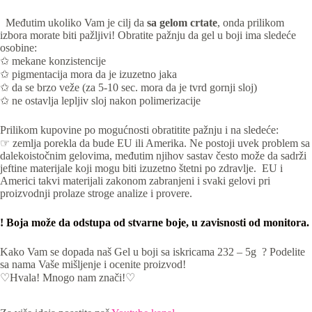
Međutim ukoliko Vam je cilj da
sa gelom crtate
, onda prilikom
izbora morate biti pažljivi! Obratite pažnju da gel u boji ima sledeće
osobine:
✩ mekane konzistencije
✩ pigmentacija mora da je izuzetno jaka
✩ da se brzo veže (za 5-10 sec. mora da je tvrd gornji sloj)
✩ ne ostavlja lepljiv sloj nakon polimerizacije
Prilikom kupovine po mogućnosti obratitite pažnju i na sledeće:
☞ zemlja porekla da bude EU ili Amerika. Ne postoji uvek problem sa
dalekoistočnim gelovima, međutim njihov sastav često može da sadrži
jeftine materijale koji mogu biti izuzetno štetni po zdravlje. EU i
Americi takvi materijali zakonom zabranjeni i svaki gelovi pri
proizvodnji prolaze stroge analize i provere.
! Boja može da odstupa od stvarne boje, u zavisnosti od monitora.
Kako Vam se dopada naš Gel u boji sa iskricama 232 – 5g ? Podelite
sa nama Vaše mišljenje i ocenite proizvod!
♡Hvala! Mnogo nam znači!♡