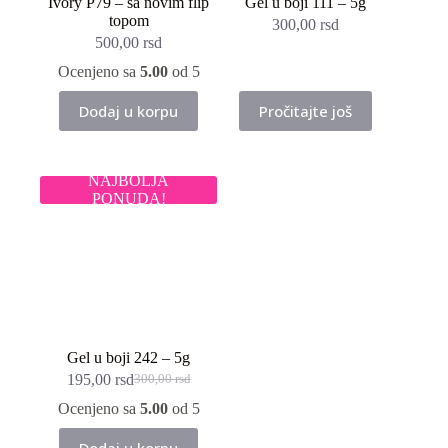
Ivory P79 – sa novim flip
Gel u boji 111 – 5g
topom
300,00
rsd
500,00
rsd
Ocenjeno sa
5.00
od 5
Dodaj u korpu
Pročitajte još
NAJBOLJA
PONUDA!
Gel u boji 242 – 5g
195,00
rsd
300,00
rsd
Originalna
Trenutna
cena
cena
Ocenjeno sa
5.00
od 5
je
je:
bila:
195,00 rsd.
Dodaj u korpu