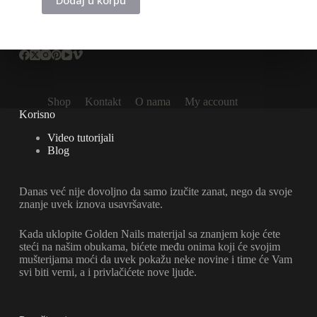
300,00 rsd.
Shop
Kontakt
O nama
My account
Korisno
Video tutorijali
Blog
Danas već nije dovoljno da samo izučite zanat, nego da svoje
znanje uvek iznova usavršavate.
Kada uklopite Golden Nails materijal sa znanjem koje ćete
steći na našim obukama, bićete među onima koji će svojim
mušterijama moći da uvek pokažu neke novine i time će Vam
svi biti verni, a i privlačićete nove ljude.