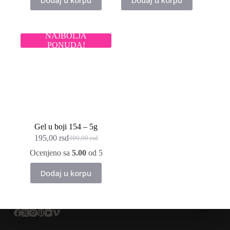
Dodaj u korpu
Dodaj u korpu
NAJBOLJA
PONUDA!
Gel u boji 154 – 5g
195,00
rsd
300,00
rsd
Originalna
Trenutna
cena
cena
Ocenjeno sa
5.00
od 5
je
je:
bila:
195,00 rsd.
Dodaj u korpu
300,00 rsd.