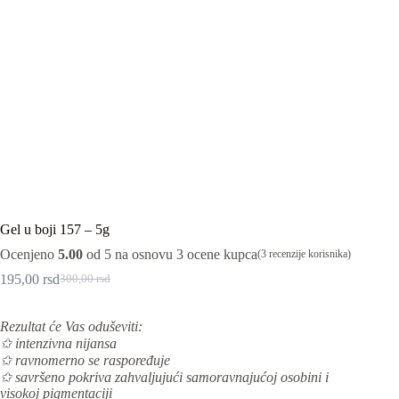
Gel u boji 157 – 5g
Ocenjeno
5.00
od 5 na osnovu
3
ocene kupca
(
3
recenzije korisnika)
195,00
rsd
300,00
rsd
Originalna
Trenutna
cena
cena
je
je:
Rezultat će Vas oduševiti:
bila:
195,00 rsd.
✩ intenzivna nijansa
300,00 rsd.
✩ ravnomerno se raspoređuje
✩ savršeno pokriva zahvaljujući samoravnajućoj osobini i
visokoj pigmentaciji