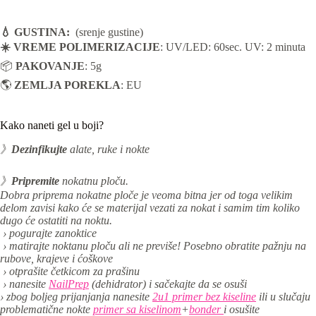
💧
GUSTINA:
(srenje gustine)
☀️
VREME POLIMERIZACIJE
: UV/LED: 60sec. UV: 2 minuta
📦
PAKOVANJE
: 5g
🌎
ZEMLJA POREKLA
: EU
Kako naneti gel u boji?
》
Dezinfikujte
alate, ruke i nokte
》
Pripremite
nokatnu ploču.
Dobra priprema nokatne ploče je veoma bitna jer od toga velikim
delom zavisi kako će se materijal vezati za nokat i samim tim koliko
dugo će ostatiti na noktu.
› pogurajte zanoktice
› matirajte noktanu ploču ali ne previše! Posebno obratite pažnju na
rubove, krajeve i ćoškove
› otprašite četkicom za prašinu
› nanesite
NailPrep
(dehidrator) i sačekajte da se osuši
› zbog boljeg prijanjanja nanesite
2u1 primer bez kiseline
ili u slučaju
problematične nokte
primer sa kiselinom
+
bonder
i osušite