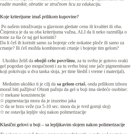
radite manikir, obratite se stručnom licu za edukaciju.
Koje kriterijume imaš prilikom kupovine?
Po našem istraživanju u glavnom gledate cenu ili kvalitet ili oba.
Činjenica je da su oba kriterijuma važna, ALI da li neko razmišlja o
tome za šta će taj gel koristiti?
Da li ćeš ih koristit samo za bojenje cele nokatne ploče ili samo za
crtanje? Ili ćeš možda kombinovati crtanje i bojenje tim gelom?
Ukoliko želiš da
obojiš celu površinu
, za tu svrhu je gotovo svaki
gel pogodan (po mogućnosti i za tu svrhu biraj one jače pigmentisane
koji pokrivaju u dva tanka sloja, jer time štediš i vreme i materijal).
Međutim ukoliko ti je cilj da
sa gelom crtaš
, onda prilikom izbora
moraš biti pažljiva! Obrati pažnju da gel u boji ima sledeće osobine:
✩ mekane konzistencije
✩ pigmentacija mora da je izuzetno jaka
✩ da se brzo veže (za 5-10 sec. mora da je tvrd gornji sloj)
✩ ne ostavlja lepljiv sloj nakon polimerizacije
Klasični gelovi u boji – sa lepljikavim slojem nakon polimerizacije