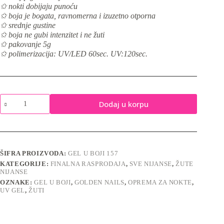
✩
nokti dobijaju punoću
✩
boja je bogata, ravnomerna i izuzetno otporna
✩ srednje gustine
✩ boja ne gubi intenzitet i ne žuti
✩ pakovanje 5g
✩ polimerizacija: UV/LED 60sec. UV:120sec.
Gel
Dodaj u korpu
u
boji
157
-
5g
količina
ŠIFRA PROIZVODA:
GEL U BOJI 157
KATEGORIJE:
FINALNA RASPRODAJA
,
SVE NIJANSE
,
ŽUTE
NIJANSE
OZNAKE:
GEL U BOJI
,
GOLDEN NAILS
,
OPREMA ZA NOKTE
,
UV GEL
,
ŽUTI