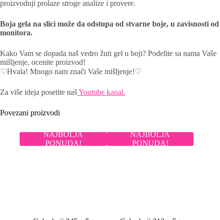
proizvodnji prolaze stroge analize i provere.
Boja gela na slici može da odstupa od stvarne boje, u zavisnosti od
monitora.
Kako Vam se dopada naš vedro žuti gel u boji? Podelite sa nama Vaše
mišljenje, ocenite proizvod!
♡Hvala! Mnogo nam znači Vaše mišljenje!♡
Za više ideja posetite naš
Youtube kanal.
Povezani proizvodi
NAJBOLJA
NAJBOLJA
PONUDA!
PONUDA!