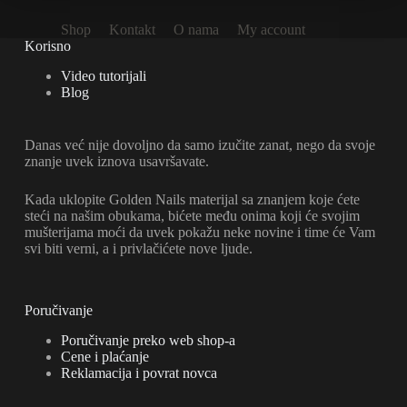
Shop
Kontakt
O nama
My account
Korisno
Video tutorijali
Blog
Danas već nije dovoljno da samo izučite zanat, nego da svoje
znanje uvek iznova usavršavate.
Kada uklopite Golden Nails materijal sa znanjem koje ćete
steći na našim obukama, bićete među onima koji će svojim
mušterijama moći da uvek pokažu neke novine i time će Vam
svi biti verni, a i privlačićete nove ljude.
Poručivanje
Poručivanje preko web shop-a
Cene i plaćanje
Reklamacija i povrat novca