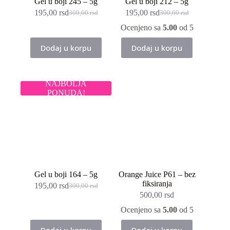
Gel u boji 245 – 5g
Gel u boji 212 – 5g
195,00
rsd
195,00
rsd
300,00
rsd
300,00
rsd
Originalna
Trenutna
Originalna
Trenutna
cena
cena
cena
cena
Ocenjeno sa
5.00
od 5
je
je:
je
je:
bila:
195,00 rsd.
bila:
195,00 rsd.
Dodaj u korpu
Dodaj u korpu
300,00 rsd.
300,00 rsd.
NAJBOLJA
PONUDA!
Gel u boji 164 – 5g
Orange Juice P61 – bez
fiksiranja
195,00
rsd
300,00
rsd
Originalna
Trenutna
500,00
rsd
cena
cena
je
je:
Ocenjeno sa
5.00
od 5
bila:
195,00 rsd.
300,00 rsd.