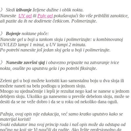
》 Sledi
izlivanje
željene dužine i oblik nokta.
Nanesite
UV gel
ili
Poly gel
pokušavajući što više približiti zanoktice,
ali pazite da ih ne dodirnete četkicom. Polimerizujte.
》
Bojenje
noktane ploče:
Nanesite gel u boji u tankom sloju i p
olimerizujte: u kombinovanoj
UV/LED lampi 1 minut, u UV lampi 2 minuta.
Po potrebi nanesite još jedan sloj gela u boji i polimerizujte.
》
Nanesite
završni sjaj
i obavezno pripazite na zatvaranje ivice
nokta, osušite po uputstvu gela i po potrebi fiksirajte.
Zeleni gel u boji možete koristiti kao samostalnu boju u dva sloja ili
možete naneti na belu podlogu u jednom sloju.
Mnogo su ujednačenije i lepši je rezultat nego kad se nanese u jednom
debljem sloju. Ukoliko ga nanesemo u previše debelom sloju, može se
desiti da se ne veže dobro i da se u roku od nekoliko dana oguli.
Pažnja, ovaj opis nije edukacija, već samo kratko uputstvo kako se
materijal koristi!
Svaki edukator ima svoj princip rada i naš opis može da odstupa od
načina na koji ste Vi naučili da radite. Ako želite profesionalno da