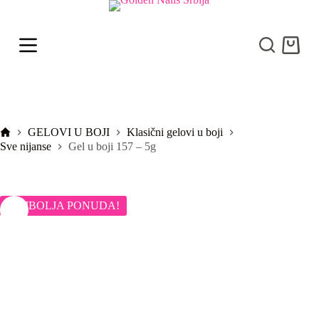
S
k
i
Shoppi
p
cart
t
o
c
o
n
t
Početna
GELOVI U BOJI
Klasični gelovi u boji
e
Sve nijanse
Gel u boji 157 – 5g
n
t
NAJBOLJA PONUDA!