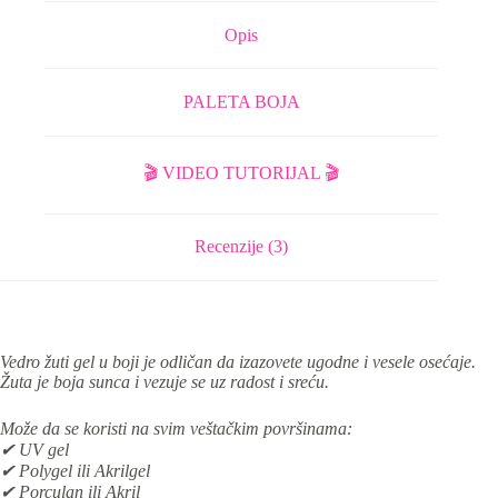
Opis
PALETA BOJA
🎬 VIDEO TUTORIJAL 🎬
Recenzije (3)
Vedro žuti gel u boji je odličan da izazovete ugodne i vesele osećaje.
Žuta je boja sunca i vezuje se uz radost i sreću.
Može da se koristi na svim veštačkim površinama:
✔ UV gel
✔ Polygel ili Akrilgel
✔ Porculan ili Akril