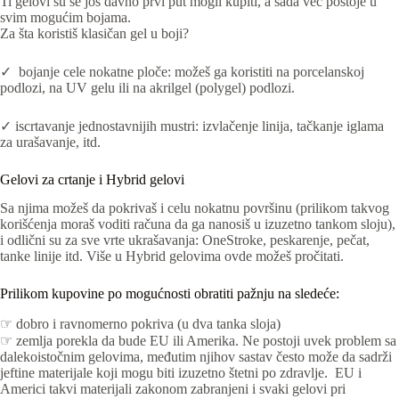
Ti gelovi su se još davno prvi put mogli kupiti, a sada već postoje u
svim mogućim bojama.
Za šta koristiš klasičan gel u boji?
✓ bojanje cele nokatne ploče: možeš ga koristiti na porcelanskoj
podlozi, na UV gelu ili na akrilgel (polygel) podlozi.
✓ iscrtavanje jednostavnijih mustri: izvlačenje linija, tačkanje iglama
za urašavanje, itd.
Gelovi za crtanje i Hybrid gelovi
Sa njima možeš da pokrivaš i celu nokatnu površinu (prilikom takvog
korišćenja moraš voditi računa da ga nanosiš u izuzetno tankom sloju),
i odlični su za sve vrte ukrašavanja: OneStroke, peskarenje, pečat,
tanke linije itd. Više u Hybrid gelovima ovde možeš pročitati.
Prilikom kupovine po mogućnosti obratiti pažnju na sledeće:
☞ dobro i ravnomerno pokriva (u dva tanka sloja)
☞ zemlja porekla da bude EU ili Amerika. Ne postoji uvek problem sa
dalekoistočnim gelovima, međutim njihov sastav često može da sadrži
jeftine materijale koji mogu biti izuzetno štetni po zdravlje. EU i
Americi takvi materijali zakonom zabranjeni i svaki gelovi pri