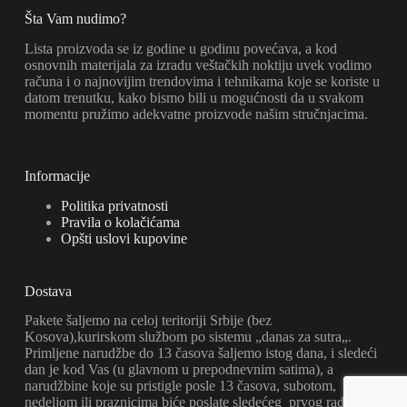
Šta Vam nudimo?
Lista proizvoda se iz godine u godinu povećava, a kod
osnovnih materijala za izradu veštačkih noktiju uvek vodimo
računa i o najnovijim trendovima i tehnikama koje se koriste u
datom trenutku, kako bismo bili u mogućnosti da u svakom
momentu pružimo adekvatne proizvode našim stručnjacima.
Informacije
Politika privatnosti
Pravila o kolačićama
Opšti uslovi kupovine
Dostava
Pakete šaljemo na celoj teritoriji Srbije (bez
Kosova),kurirskom službom po sistemu „danas za sutra„.
Primljene narudžbe do 13 časova šaljemo istog dana, i sledeći
dan je kod Vas (u glavnom u prepodnevnim satima), a
narudžbine koje su pristigle posle 13 časova, subotom,
nedeljom ili praznicima biće poslate sledećeg prvog radnog