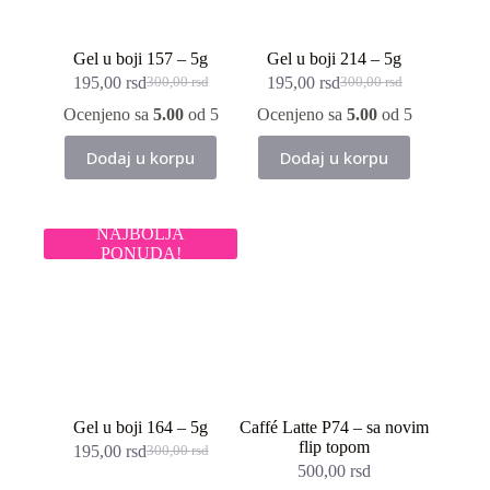
Gel u boji 157 – 5g
Gel u boji 214 – 5g
195,00
rsd
195,00
rsd
300,00
rsd
300,00
rsd
Originalna
Trenutna
Originalna
Trenutna
cena
cena
cena
cena
Ocenjeno sa
5.00
od 5
Ocenjeno sa
5.00
od 5
je
je:
je
je:
bila:
195,00 rsd.
bila:
195,00 rsd.
Dodaj u korpu
Dodaj u korpu
300,00 rsd.
300,00 rsd.
NAJBOLJA
PONUDA!
Gel u boji 164 – 5g
Caffé Latte P74 – sa novim
flip topom
195,00
rsd
300,00
rsd
Originalna
Trenutna
500,00
rsd
cena
cena