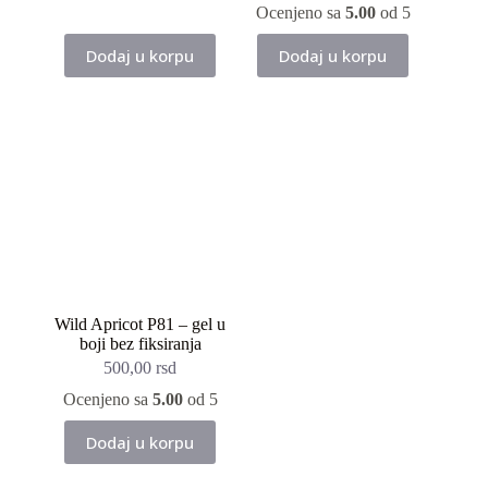
je
je:
Ocenjeno sa
5.00
od 5
bila:
195,00 rsd.
300,00 rsd.
Dodaj u korpu
Dodaj u korpu
Wild Apricot P81 – gel u
boji bez fiksiranja
500,00
rsd
Ocenjeno sa
5.00
od 5
Dodaj u korpu