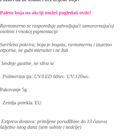
Paletu boja na akciji možeš pogledati ovde!
Ravnomerno se raspoređuje zahvaljujući samoravnajućoj
osobini i visokoj pigmentaciji
Savršeno pokriva, boja je bogata, ravnomerna i izuzetno
otporna, ne gubi intenzitet i ne žuti
Srednje gustine, ne sliva se
Polimerizacija: UV/LED 60sec. UV:120sec.
Pakovanje 5g
Zemlja porekla: EU
Extpress dostava: primljene porudžbine do 13 časova
šaljemo istog dana (sem subote i nedelje)