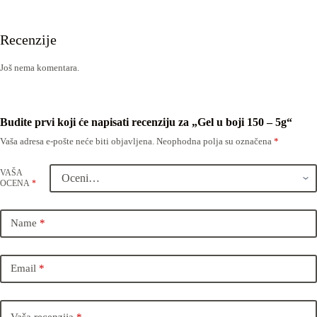
Recenzije
Još nema komentara.
Budite prvi koji će napisati recenziju za „Gel u boji 150 – 5g“
Vaša adresa e-pošte neće biti objavljena.
Neophodna polja su označena
*
VAŠA
OCENA
*
Name
*
Email
*