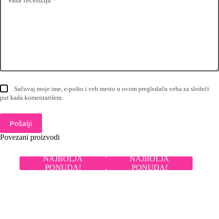
Vaša recenzija
*
Sačuvaj moje ime, e-poštu i veb mesto u ovom pregledaču veba za sledeći
put kada komentarišem.
Pošalji
Povezani proizvodi
NAJBOLJA
NAJBOLJA
PONUDA!
PONUDA!