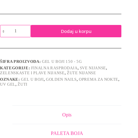
Gel
Dodaj u korpu
u
boji
150
-
5g
količina
ŠIFRA PROIZVODA:
GEL U BOJI 150 - 5G
KATEGORIJE:
FINALNA RASPRODAJA
,
SVE NIJANSE
,
ZELENSKASTE I PLAVE NIJANSE
,
ŽUTE NIJANSE
OZNAKE:
GEL U BOJI
,
GOLDEN NAILS
,
OPREMA ZA NOKTE
,
UV GEL
,
ŽUTI
Opis
PALETA BOJA