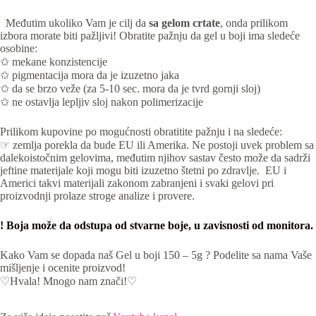
Međutim ukoliko Vam je cilj da
sa gelom crtate
, onda prilikom
izbora morate biti pažljivi! Obratite pažnju da gel u boji ima sledeće
osobine:
✩ mekane konzistencije
✩ pigmentacija mora da je izuzetno jaka
✩ da se brzo veže (za 5-10 sec. mora da je tvrd gornji sloj)
✩ ne ostavlja lepljiv sloj nakon polimerizacije
Prilikom kupovine po mogućnosti obratitite pažnju i na sledeće:
☞ zemlja porekla da bude EU ili Amerika. Ne postoji uvek problem sa
dalekoistočnim gelovima, međutim njihov sastav često može da sadrži
jeftine materijale koji mogu biti izuzetno štetni po zdravlje. EU i
Americi takvi materijali zakonom zabranjeni i svaki gelovi pri
proizvodnji prolaze stroge analize i provere.
! Boja može da odstupa od stvarne boje, u zavisnosti od monitora.
Kako Vam se dopada naš Gel u boji 150 – 5g ? Podelite sa nama Vaše
mišljenje i ocenite proizvod!
♡Hvala! Mnogo nam znači!♡