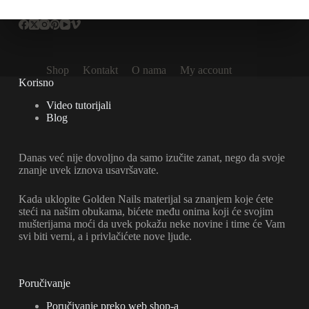
Shop
Kontakt
O nama
My account
Korisno
Video tutorijali
Blog
Danas već nije dovoljno da samo izučite zanat, nego da svoje
znanje uvek iznova usavršavate.
Kada uklopite Golden Nails materijal sa znanjem koje ćete
steći na našim obukama, bićete među onima koji će svojim
mušterijama moći da uvek pokažu neke novine i time će Vam
svi biti verni, a i privlačićete nove ljude.
Poručivanje
Poručivanje preko web shop-a