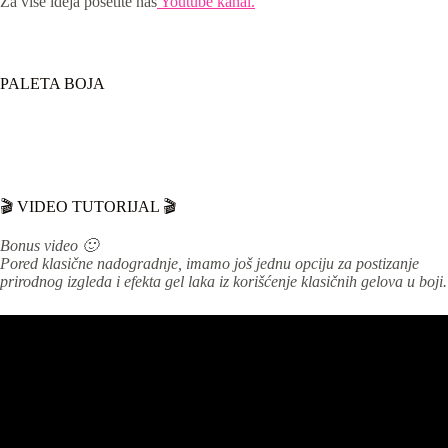
Za više ideja posetite naš
Youtube kanal.
PALETA BOJA
🎬 VIDEO TUTORIJAL 🎬
Bonus video 🙂
Pored klasične nadogradnje, imamo još jednu opciju za postizanje
prirodnog izgleda i efekta gel laka iz korišćenje klasičnih gelova u boji.