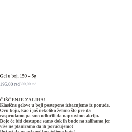
Gel u boji 150 – 5g
195,00
rsd
300,00
rsd
Originalna
Trenutna
cena
cena
je
je:
ČIŠĆENJE ZALIHA!
bila:
195,00 rsd.
Klasične gelove u boji postepeno izbacujemo iz ponude.
300,00 rsd.
Ovu boju, kao i još nekoliko želimo što pre da
rasprodamo pa smo odlučili da napravimo akciju.
Boje će biti dostupne samo dok ih bude na zalihama jer
više ne planiramo da ih poručujemo!
Požuri da ne ostaneš bez željene boje!