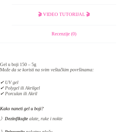
🎬 VIDEO TUTORIJAL 🎬
Recenzije (0)
Gel u boji 150 – 5g
M
ože da se koristi na svim veštačkim površinama:
✔ UV gel
✔ Polygel ili Akrilgel
✔ Porculan ili Akril
Kako naneti gel u boji?
》
Dezinfikujte
alate, ruke i nokte
》
Pripremite
nokatnu ploču.