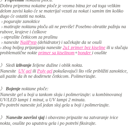
Dobra priprema nokatne ploče je veoma bitna jer od toga velikim
delom zavisi kako će se materijal vezati za nokat i samim tim koliko
dugo će ostatiti na noktu.
› pogurajte zanoktice
› matirajte noktanu ploču ali ne previše! Posebno obratite pažnju na
rubove, krajeve i ćoškove
› otprašite četkicom za prašinu
› nanesite
NailPrep
(dehidrator) i sačekajte da se osuši
› zbog boljeg prijanjanja nanesite
2u1 primer bez kiseline
ili u slučaju
problematične nokte
primer sa kiselinom
+
bonder
i osušite
》 Sledi
izlivanje
željene dužine i oblik nokta.
Nanesite
UV gel
ili
Poly gel
pokušavajući što više približiti zanoktice,
ali pazite da ih ne dodirnete četkicom. Polimerizujte.
》
Bojenje
noktane ploče:
Nanesite gel u boji u tankom sloju i p
olimerizujte: u kombinovanoj
UV/LED lampi 1 minut, u UV lampi 2 minuta.
Po potrebi nanesite još jedan sloj gela u boji i polimerizujte.
》
Nanesite
završni sjaj
i obavezno pripazite na zatvaranje ivice
nokta, osušite po uputstvu gela i po potrebi fiksirajte.