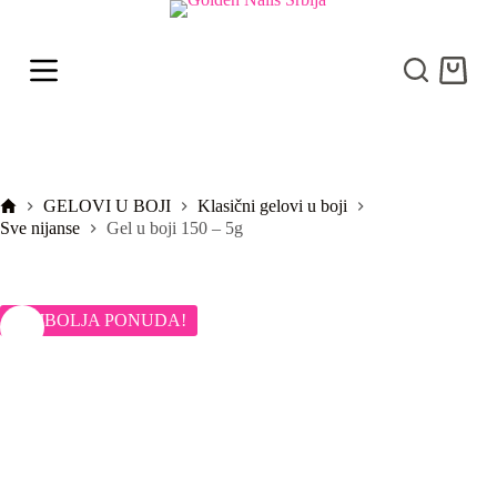
S
k
i
Shoppi
p
cart
t
o
c
o
n
t
Početna
GELOVI U BOJI
Klasični gelovi u boji
e
Sve nijanse
Gel u boji 150 – 5g
n
t
NAJBOLJA PONUDA!