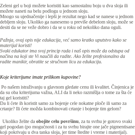
Zeleni gel u boji možete koristiti kao samostalnu boju u dva sloja ili
možete naneti na belu podlogu u jednom sloju.
Mnogo su ujednačenije i lepši je rezultat nego kad se nanese u jednom
debljem sloju. Ukoliko ga nanesemo u previše debelom sloju, može se
desiti da se ne veže dobro i da se u roku od nekoliko dana oguli.
Pažnja, ovaj opis nije edukacija, već samo kratko uputstvo kako se
materijal koristi!
Svaki edukator ima svoj princip rada i naš opis može da odstupa od
načina na koji ste Vi naučili da radite. Ako želite profesionalno da
radite manikir, obratite se stručnom licu za edukaciju.
Koje kriterijume imate prilikom kupovine?
Po našem istraživanju u glavnom gledate cenu ili kvalitet. Činjenica je
da su oba kriterijuma važna, ALI da li neko razmišlja o tome za šta će
taj gel koristiti?
Da li ćete ih koristit samo za bojenje cele nokatne ploče ili samo za
crtanje? Ili ćete možda kombinovati crtanje i bojenje tim gelom?
Ukoliko želite da
obojite celu površinu
, za tu svrhu je gotovo svaki
gel pogodan (po mogućnosti i za tu svrhu birajte one jače pigmentisane
koji pokrivaju u dva tanka sloja, jer time štedite i vreme i materijal).