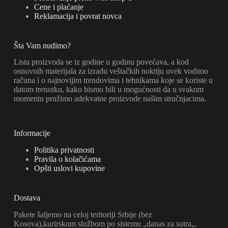
Cene i plaćanje
Reklamacija i povrat novca
Šta Vam nudimo?
Lista proizvoda se iz godine u godinu povećava, a kod
osnovnih materijala za izradu veštačkih noktiju uvek vodimo
računa i o najnovijim trendovima i tehnikama koje se koriste u
datom trenutku, kako bismo bili u mogućnosti da u svakom
momentu pružimo adekvatne proizvode našim stručnjacima.
Informacije
Politika privatnosti
Pravila o kolačićama
Opšti uslovi kupovine
Dostava
Pakete šaljemo na celoj teritoriji Srbije (bez
Kosova),kurirskom službom po sistemu „danas za sutra„.