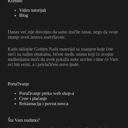
Korisno
Video tutorijali
Blog
Danas već nije dovoljno da samo izučite zanat, nego da svoje
znanje uvek iznova usavršavate.
Kada uklopite Golden Nails materijal sa znanjem koje ćete
steći na našim obukama, bićete među onima koji će svojim
mušterijama moći da uvek pokažu neke novine i time će Vam
svi biti verni, a i privlačićete nove ljude.
Poručivanje
Poručivanje preko web shop-a
Cene i plaćanje
Reklamacija i povrat novca
Šta Vam nudimo?