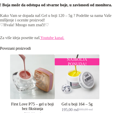
! Boja može da odstupa od stvarne boje, u zavisnosti od monitora.
Kako Vam se dopada naš Gel u boji 120 – 5g ? Podelite sa nama Vaše
mišljenje i ocenite proizvod!
♡Hvala! Mnogo nam znači!♡
Za više ideja posetite naš
Youtube kanal.
Povezani proizvodi
NAJBOLJA
PONUDA!
First Love P75 – gel u boji
Gel u boji 164 – 5g
bez fiksiranja
195,00
rsd
300,00
rsd
Originalna
Trenutna