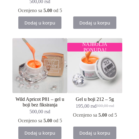
500,00
rsd
cena
cena
je
je:
Ocenjeno sa
5.00
od 5
bila:
195,00 rsd.
300,00 rsd.
Dodaj u korpu
Dodaj u korpu
NAJBOLJA
PONUDA!
Wild Apricot P81 – gel u
Gel u boji 212 – 5g
boji bez fiksiranja
195,00
rsd
300,00
rsd
Originalna
Trenutna
500,00
rsd
cena
cena
Ocenjeno sa
5.00
od 5
je
je:
Ocenjeno sa
5.00
od 5
bila:
195,00 rsd.
300,00 rsd.
Dodaj u korpu
Dodaj u korpu