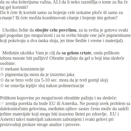
da su oba kriterijuma važna, ALI da li neko razmišlja o tome za šta će
taj gel koristiti?
Da li ćete ih koristit samo za bojenje cele nokatne ploče ili samo za
crtanje? Ili ćete možda kombinovati crtanje i bojenje tim gelom?
Ukoliko želite da
obojite celu površinu
, za tu svrhu je gotovo svaki
gel pogodan (po mogućnosti i za tu svrhu birajte one jače pigmentisane
koji pokrivaju u dva tanka sloja, jer time štedite i vreme i materijal).
Međutim ukoliko Vam je cilj da
sa gelom crtate
, onda prilikom
izbora morate biti pažljivi! Obratite pažnju da gel u boji ima sledeće
osobine:
✩ mekane konzistencije
✩ pigmentacija mora da je izuzetno jaka
✩ da se brzo veže (za 5-10 sec. mora da je tvrd gornji sloj)
✩ ne ostavlja lepljiv sloj nakon polimerizacije
Prilikom kupovine po mogućnosti obratitite pažnju i na sledeće:
☞ zemlja porekla da bude EU ili Amerika. Ne postoji uvek problem sa
dalekoistočnim gelovima, međutim njihov sastav često može da sadrži
jeftine materijale koji mogu biti izuzetno štetni po zdravlje. EU i
Americi takvi materijali zakonom zabranjeni i svaki gelovi pri
proizvodnji prolaze stroge analize i provere.