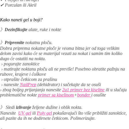
✔ Porculan ili Akril
Kako naneti gel u boji?
》
Dezinfikujte
alate, ruke i nokte
》
Pripremite
nokatnu ploču.
Dobra priprema nokatne ploče je veoma bitna jer od toga velikim
delom zavisi kako će se materijal vezati za nokat i samim tim koliko
dugo će ostatiti na noktu.
› pogurajte zanoktice
› matirajte noktanu ploču ali ne previše! Posebno obratite pažnju na
rubove, krajeve i ćoškove
› otprašite četkicom za prašinu
› nanesite
NailPrep
(dehidrator) i sačekajte da se osuši
› zbog boljeg prijanjanja nanesite
2u1 primer bez kiseline
ili u slučaju
problematične nokte
primer sa kiselinom
+
bonder
i osušite
》 Sledi
izlivanje
željene dužine i oblik nokta.
Nanesite
UV gel
ili
Poly gel
pokušavajući što više približiti zanoktice,
ali pazite da ih ne dodirnete četkicom. Polimerizujte.