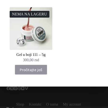
NEMA NA LAGERU
Gel u boji 111 – 5g
300,00
rsd
Pročitajte još
Shop
Kontakt
O nama
My account