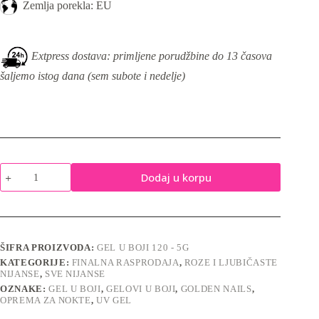
Zemlja porekla: EU
Extpress dostava: primljene porudžbine do 13 časova
šaljemo istog dana (sem subote i nedelje)
Gel
Dodaj u korpu
u
boji
120
-
5g
količina
ŠIFRA PROIZVODA:
GEL U BOJI 120 - 5G
KATEGORIJE:
FINALNA RASPRODAJA
,
ROZE I LJUBIČASTE
NIJANSE
,
SVE NIJANSE
OZNAKE:
GEL U BOJI
,
GELOVI U BOJI
,
GOLDEN NAILS
,
OPREMA ZA NOKTE
,
UV GEL