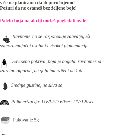
više ne planiramo da ih poručujemo!
Požuri da ne ostaneš bez željene boje!
Paletu boja na akciji možeš pogledati ovde!
Ravnomerno se raspoređuje zahvaljujući
samoravnajućoj osobini i visokoj pigmentaciji
Savršeno pokriva, boja je bogata, ravnomerna i
izuzetno otporna, ne gubi intenzitet i ne žuti
Srednje gustine, ne sliva se
Polimerizacija: UV/LED 60sec. UV:120sec.
Pakovanje 5g