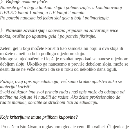
》
Bojenje
noktane ploče:
Nanesite gel u boji u tankom sloju i p
olimerizujte: u kombinovanoj
UV/LED lampi 1 minut, u UV lampi 2 minuta.
Po potrebi nanesite još jedan sloj gela u boji i polimerizujte.
》
Nanesite
završni sjaj
i obavezno pripazite na zatvaranje ivice
nokta, osušite po uputstvu gela i po potrebi fiksirajte.
Zeleni gel u boji možete koristiti kao samostalnu boju u dva sloja ili
možete naneti na belu podlogu u jednom sloju.
Mnogo su ujednačenije i lepši je rezultat nego kad se nanese u jednom
debljem sloju. Ukoliko ga nanesemo u previše debelom sloju, može se
desiti da se ne veže dobro i da se u roku od nekoliko dana oguli.
Pažnja, ovaj opis nije edukacija, već samo kratko uputstvo kako se
materijal koristi!
Svaki edukator ima svoj princip rada i naš opis može da odstupa od
načina na koji ste Vi naučili da radite. Ako želite profesionalno da
radite manikir, obratite se stručnom licu za edukaciju.
Koje kriterijume imate prilikom kupovine?
Po našem istraživanju u glavnom gledate cenu ili kvalitet. Činjenica je