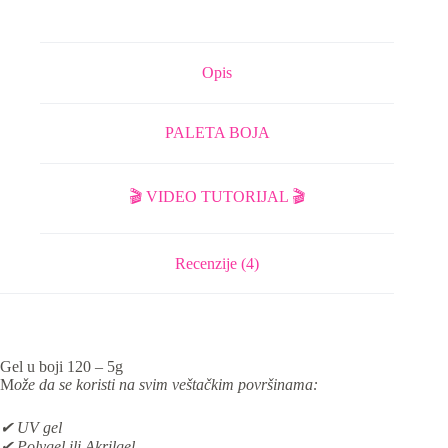
Opis
PALETA BOJA
🎬 VIDEO TUTORIJAL 🎬
Recenzije (4)
Gel u boji 120 – 5g
M
ože da se koristi na svim veštačkim površinama:
✔ UV gel
✔ Polygel ili Akrilgel