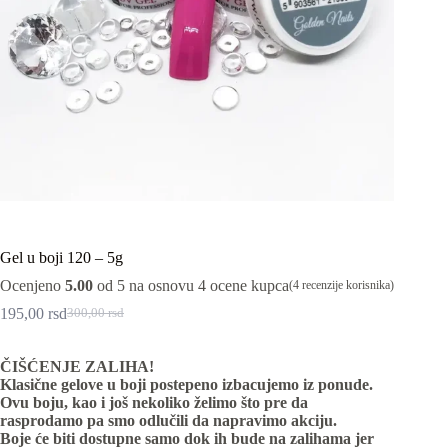
Gel u boji 120 – 5g
Ocenjeno
5.00
od 5 na osnovu
4
ocene kupca
(
4
recenzije korisnika)
195,00
rsd
300,00
rsd
Originalna
Trenutna
cena
cena
je
je:
ČIŠĆENJE ZALIHA!
bila:
195,00 rsd.
Klasične gelove u boji postepeno izbacujemo iz ponude.
300,00 rsd.
Ovu boju, kao i još nekoliko želimo što pre da
rasprodamo pa smo odlučili da napravimo akciju.
Boje će biti dostupne samo dok ih bude na zalihama jer