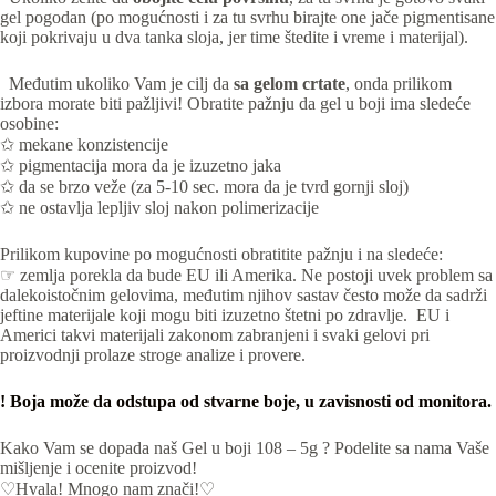
gel pogodan (po mogućnosti i za tu svrhu birajte one jače pigmentisane
koji pokrivaju u dva tanka sloja, jer time štedite i vreme i materijal).
Međutim ukoliko Vam je cilj da
sa gelom crtate
, onda prilikom
izbora morate biti pažljivi! Obratite pažnju da gel u boji ima sledeće
osobine:
✩ mekane konzistencije
✩ pigmentacija mora da je izuzetno jaka
✩ da se brzo veže (za 5-10 sec. mora da je tvrd gornji sloj)
✩ ne ostavlja lepljiv sloj nakon polimerizacije
Prilikom kupovine po mogućnosti obratitite pažnju i na sledeće:
☞ zemlja porekla da bude EU ili Amerika. Ne postoji uvek problem sa
dalekoistočnim gelovima, međutim njihov sastav često može da sadrži
jeftine materijale koji mogu biti izuzetno štetni po zdravlje. EU i
Americi takvi materijali zakonom zabranjeni i svaki gelovi pri
proizvodnji prolaze stroge analize i provere.
! Boja može da odstupa od stvarne boje, u zavisnosti od monitora.
Kako Vam se dopada naš Gel u boji 108 – 5g ? Podelite sa nama Vaše
mišljenje i ocenite proizvod!
♡Hvala! Mnogo nam znači!♡