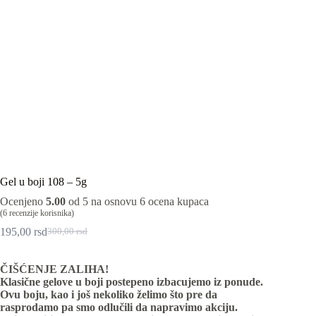
Gel u boji 108 – 5g
Ocenjeno
5.00
od 5 na osnovu
6
ocena kupaca
(
6
recenzije korisnika)
195,00
rsd
300,00
rsd
Originalna
Trenutna
cena
cena
je
je:
ČIŠĆENJE ZALIHA!
bila:
195,00 rsd.
Klasične gelove u boji postepeno izbacujemo iz ponude.
300,00 rsd.
Ovu boju, kao i još nekoliko želimo što pre da
rasprodamo pa smo odlučili da napravimo akciju.