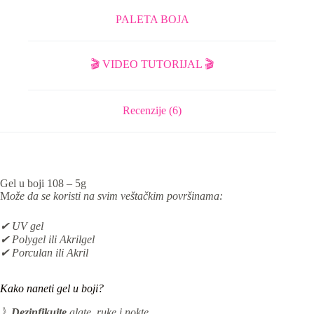
PALETA BOJA
🎬 VIDEO TUTORIJAL 🎬
Recenzije (6)
Gel u boji 108 – 5g
M
ože da se koristi na svim veštačkim površinama:
✔ UV gel
✔ Polygel ili Akrilgel
✔ Porculan ili Akril
Kako naneti gel u boji?
》
Dezinfikujte
alate, ruke i nokte