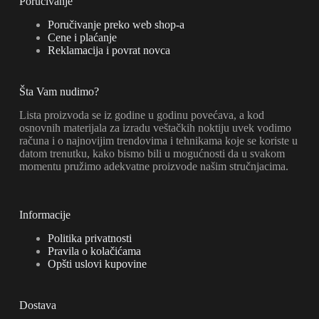
Poručivanje
Poručivanje preko web shop-a
Cene i plaćanje
Reklamacija i povrat novca
Šta Vam nudimo?
Lista proizvoda se iz godine u godinu povećava, a kod
osnovnih materijala za izradu veštačkih noktiju uvek vodimo
računa i o najnovijim trendovima i tehnikama koje se koriste u
datom trenutku, kako bismo bili u mogućnosti da u svakom
momentu pružimo adekvatne proizvode našim stručnjacima.
Informacije
Politika privatnosti
Pravila o kolačićama
Opšti uslovi kupovine
Dostava