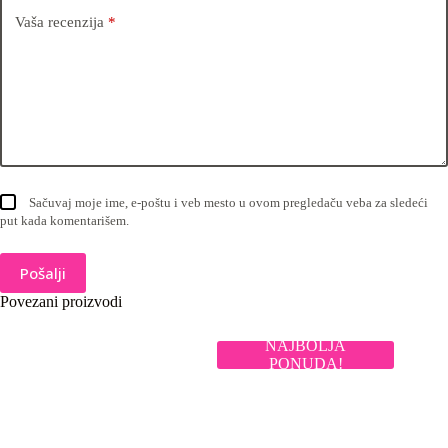
Vaša recenzija
*
Sačuvaj moje ime, e-poštu i veb mesto u ovom pregledaču veba za sledeći
put kada komentarišem.
Pošalji
Povezani proizvodi
NAJBOLJA
PONUDA!