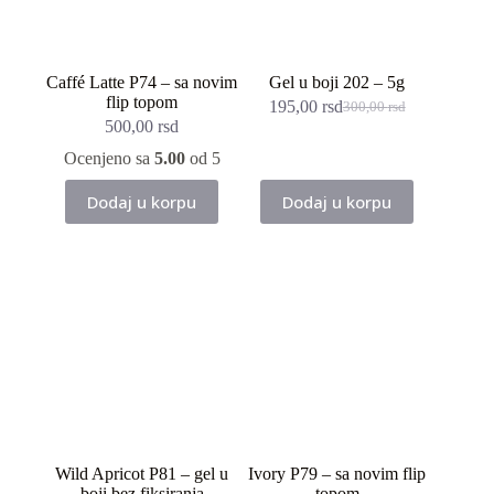
Caffé Latte P74 – sa novim
Gel u boji 202 – 5g
flip topom
195,00
rsd
300,00
rsd
Originalna
Trenutna
500,00
rsd
cena
cena
je
je:
Ocenjeno sa
5.00
od 5
bila:
195,00 rsd.
300,00 rsd.
Dodaj u korpu
Dodaj u korpu
Wild Apricot P81 – gel u
Ivory P79 – sa novim flip
boji bez fiksiranja
topom