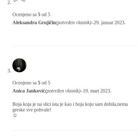
Ocenjeno sa
5
od 5
Aleksandra Grujičin
(potvrđen vlasnik)
–
29. januar 2023.
Ocenjeno sa
5
od 5
Anica Janković
(potvrđen vlasnik)
–
19. mart 2023.
Boja koja je na slici ista je kao i boja koju sam dobila,nema
greske sve pohvale!
☺️