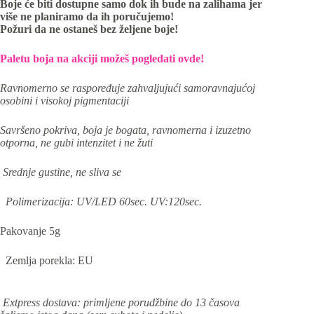
Boje će biti dostupne samo dok ih bude na zalihama jer
više ne planiramo da ih poručujemo!
Požuri da ne ostaneš bez željene boje!
Paletu boja na akciji možeš pogledati ovde!
Ravnomerno se raspoređuje zahvaljujući samoravnajućoj
osobini i visokoj pigmentaciji
Savršeno pokriva, boja je bogata, ravnomerna i izuzetno
otporna, ne gubi intenzitet i ne žuti
Srednje gustine, ne sliva se
Polimerizacija: UV/LED 60sec. UV:120sec.
Pakovanje 5g
Zemlja porekla: EU
Extpress dostava: primljene porudžbine do 13 časova