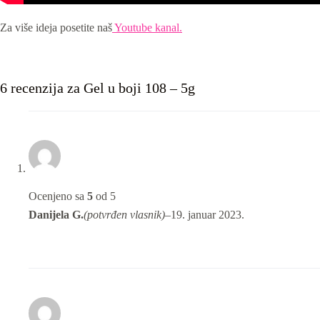
Za više ideja posetite naš
Youtube kanal.
6 recenzija za
Gel u boji 108 – 5g
Ocenjeno sa
5
od 5
Danijela G.
(potvrđen vlasnik)
–
19. januar 2023.