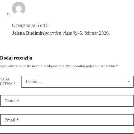
Ocenjeno sa
5
od 5
Jelena Budimir
(potvrđen vlasnik)
–
5. februar 2026.
Dodaj recenziju
Vaša adresa e-pošte neće biti objavljena.
Neophodna polja su označena
*
VAŠA
OCENA
*
Name
*
Email
*