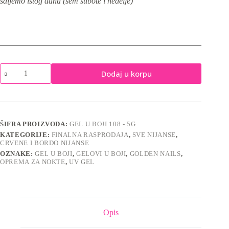
šaljemo istog dana (sem subote i nedelje)
Gel
Dodaj u korpu
u
boji
108
-
5g
količina
ŠIFRA PROIZVODA:
GEL U BOJI 108 - 5G
KATEGORIJE:
FINALNA RASPRODAJA
,
SVE NIJANSE
,
CRVENE I BORDO NIJANSE
OZNAKE:
GEL U BOJI
,
GELOVI U BOJI
,
GOLDEN NAILS
,
OPREMA ZA NOKTE
,
UV GEL
Opis