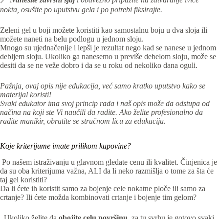
nokta, osušite po uputstvu gela i po potrebi fiksirajte.
Zeleni gel u boji možete koristiti kao samostalnu boju u dva sloja ili
možete naneti na belu podlogu u jednom sloju.
Mnogo su ujednačenije i lepši je rezultat nego kad se nanese u jednom
debljem sloju. Ukoliko ga nanesemo u previše debelom sloju, može se
desiti da se ne veže dobro i da se u roku od nekoliko dana oguli.
Pažnja, ovaj opis nije edukacija, već samo kratko uputstvo kako se
materijal koristi!
Svaki edukator ima svoj princip rada i naš opis može da odstupa od
načina na koji ste Vi naučili da radite. Ako želite profesionalno da
radite manikir, obratite se stručnom licu za edukaciju.
Koje kriterijume imate prilikom kupovine?
Po našem istraživanju u glavnom gledate cenu ili kvalitet. Činjenica je
da su oba kriterijuma važna, ALI da li neko razmišlja o tome za šta će
taj gel koristiti?
Da li ćete ih koristit samo za bojenje cele nokatne ploče ili samo za
crtanje? Ili ćete možda kombinovati crtanje i bojenje tim gelom?
Ukoliko želite da
obojite celu površinu
, za tu svrhu je gotovo svaki