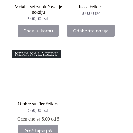
Metalni set za pinčovanje
Kosa četkica
noktiju
500,00
rsd
990,00
rsd
Ovaj
Dodaj u korpu
Odaberite opcije
proizvod
ima
više
varijanti.
Opcije
NEMA NA LAGERU
mogu
biti
izabrane
na
stranici
proizvoda.
Ombre sunđer četkica
550,00
rsd
Ocenjeno sa
5.00
od 5
Pročitajte još