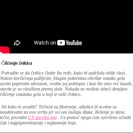
Č
išćenje četkica
Potrudite se da četkice čistite što ređe, kako bi zadržala oblik vlasi.
Nakon korišćenja pažljivim, blagim pokretima obrišite ostatke gela
suvim papirnim ubrusom, vratite joj poklopac i kao što smo već kazali,
stavite je sa vlasištem prema dole. Nekada ne možete izbeći detaljno
čišćenje ostataka gela u boji iz vaše četkice.
Ali kako to uraditi? Tečnost za fiksiranje, alkohol ili aceton su
neadekvatni za ovu svrhu jer svi oni isušuju dlake. Rešenje je skroz
tečni, providni
UV završni sjaj
. Uz pomoć njega ćete savršeno očistiti
čak i najpigmentisanije i najtamnije boje.