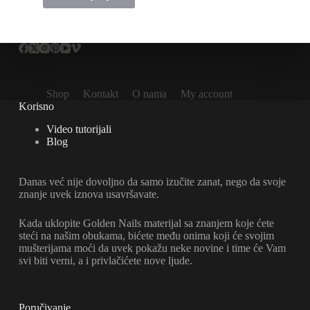
Shop
Kontakt
O nama
My account
Korisno
Video tutorijali
Blog
Danas već nije dovoljno da samo izučite zanat, nego da svoje
znanje uvek iznova usavršavate.
Kada uklopite Golden Nails materijal sa znanjem koje ćete
steći na našim obukama, bićete među onima koji će svojim
mušterijama moći da uvek pokažu neke novine i time će Vam
svi biti verni, a i privlačićete nove ljude.
Poručivanje