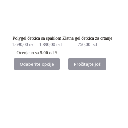
Polygel četkica sa spaklom
Zlatna gel četkica za crtanje
1.690,00
rsd
–
1.890,00
rsd
750,00
rsd
Ocenjeno sa
5.00
od 5
Ovaj
Odaberite opcije
Pročitajte još
proizvod
ima
više
varijanti.
Opcije
mogu
biti
izabrane
na
stranici
proizvoda.