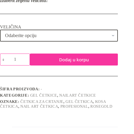
Izaberit željenu veličinu!
VELIČINA
Kosa
Dodaj u korpu
-
Premium
četkica
količina
ŠIFRA PROIZVODA:
-
KATEGORIJE:
GEL ČETKICE
,
NAILART ČETKICE
OZNAKE:
ČETKICA ZA CRTANJE
,
GEL ČETKICA
,
KOSA
ČETKICA
,
NAIL ART ČETKICA
,
PROFESIONAL
,
ROSEGOLD