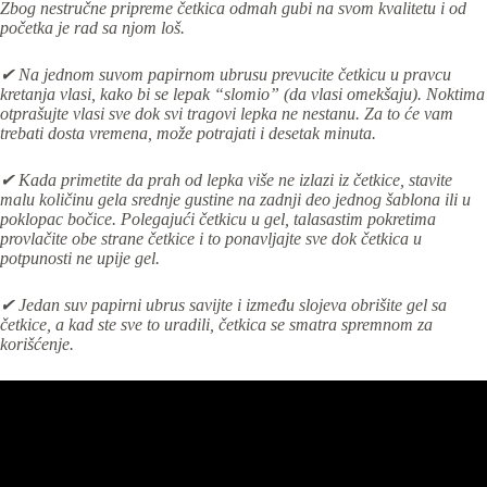
Zbog nestručne pripreme četkica odmah gubi na svom kvalitetu i od
početka je rad sa njom loš.
✔ Na jednom suvom papirnom ubrusu prevucite četkicu u pravcu
kretanja vlasi, kako bi se lepak “slomio” (da vlasi omekšaju). Noktima
otprašujte vlasi sve dok svi tragovi lepka ne nestanu. Za to će vam
trebati dosta vremena, može potrajati i desetak minuta.
✔
Kada primetite da prah od lepka više ne izlazi iz četkice, stavite
malu količinu gela srednje gustine na zadnji deo jednog šablona ili u
poklopac bočice. Polegajući četkicu u gel, talasastim pokretima
provlačite obe strane četkice i to ponavljajte sve dok četkica u
potpunosti ne upije gel.
✔ Jedan suv papirni ubrus savijte i između slojeva obrišite gel sa
četkice, a kad ste sve to uradili, četkica se smatra spremnom za
korišćenje.