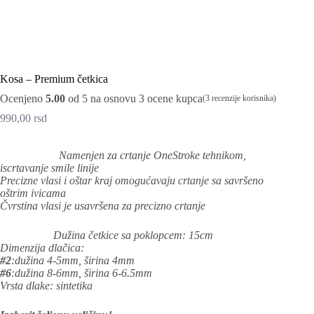
Kosa – Premium četkica
Ocenjeno
5.00
od 5 na osnovu
3
ocene kupca
(
3
recenzije korisnika)
990,00
rsd
Namenjen za crtanje OneStroke tehnikom,
iscrtavanje smile linije
Precizne vlasi i oštar kraj omogućavaju crtanje sa savršeno
oštrim ivicama
Čvrstina vlasi je usavršena za precizno crtanje
Dužina četkice sa poklopcem: 15cm
Dimenzija dlačica:
#2
:dužina 4-5mm, širina 4mm
#6
:dužina 8-6mm, širina 6-6.5mm
Vrsta dlake: sintetika