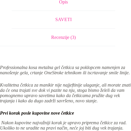
Opis
SAVETI
Recenzije (3)
Professionalna kosa metalna gel četkica sa poklopcem namenjen za
nanošenje gela, crtanje OneStroke tehnikom ili iscrtavanje smile linije.
Kvalitetna četkica za manikir nije najjeftinije ulaganje, ali morate znati
da će ona trajati sve dok vi pazite na nju, stoga bismo želeli da vam
pomognemo upravo savetima kako da četkicama pružite dug vek
trajanja i kako da dugo zadrži savršeno, novo stanje.
Prvi korak posle kupovine nove četkice
Nakon kupovine najvažniji korak je upravo priprema četkice za rad.
Ukoliko to ne uradite na pravi način, neće joj biti dug vek trajanja.