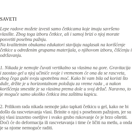
SAVETI
Lepe radove možete izvesti samo četkicama koje imaju savršeno
vlasište. Zbog toga izboru četkice, ali i samoj brizi o njoj morate
posvetiti posebnu pažnju.
Na kvalitetnim obukama edukatori stavljaju naglasak na korišćenje
četkice u određenim grupama materijala, o njihovom izboru, čišćenju i
održavanju.
1. Nikada je nemojte čuvati vertikalno sa vlasima na gore. Gravitacija
i zaostao gel u njoj učiniće svoje i vremenom će ona da se rascveta,
zbog čega gubi svoju upotrebnu moć. Kako bi vam bila od koristi što
duže, držite je u horizontalnom položaju za vreme rada , a nakon
korišćenja smestite je sa vlasima prema dole u svoj držač. Naravno, to
je moguće samo ukoliko četkica ima zaštitnu kapicu.
2. Prilikom rada nikada nemojte jako tapkati četkicu u gel, kako ne bi
došlo da rascvetavanja vlasi. Brinite o njoj s posebnom pažnjom, jer su
joj vlasi izuzetno osetljive i svako grubo rukovanje će je brzo oštetiti.
Doći će do deformacija ili rascvetavanja i time će ličiti na metlu, a onda
je sa njome nemoguće raditi.