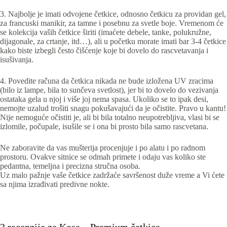
3. Najbolje je imati odvojene četkice, odnosno četkicu za providan gel,
za francuski manikir, za tamne i posebnu za svetle boje. Vremenom će
se kolekcija vaših četkice širiti (imaćete debele, tanke, polukružne,
dijagonale, za crtanje, itd…), ali u početku morate imati bar 3-4 četkice
kako biste izbegli često čišćenje koje bi dovelo do rascvetavanja i
isušivanja.
4. Povedite računa da četkica nikada ne bude izložena UV zracima
(bilo iz lampe, bila to sunčeva svetlost), jer bi to dovelo do vezivanja
ostataka gela u njoj i više joj nema spasa. Ukoliko se to ipak desi,
nemojte uzalud trošiti snagu pokušavajući da je očistite. Pravo u kantu!
Nije nemoguće očistiti je, ali bi bila totalno neupotrebljiva, vlasi bi se
izlomile, počupale, isušile se i ona bi prosto bila samo rascvetana.
Ne zaboravite da vas mušterija procenjuje i po alatu i po radnom
prostoru. Ovakve sitnice se odmah primete i odaju vas koliko ste
pedantna, temeljna i precizna stručna osoba.
Uz malo pažnje vaše četkice zadržaće savršenost duže vreme a Vi ćete
sa njima izrađivati predivne nokte.
3 recenzije za
Kosa – Premium četkica