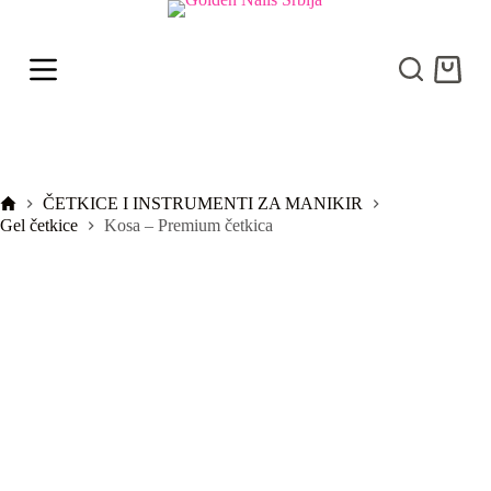
S
k
i
Shoppi
p
cart
t
o
c
o
n
t
Početna
ČETKICE I INSTRUMENTI ZA MANIKIR
e
Gel četkice
Kosa – Premium četkica
n
t