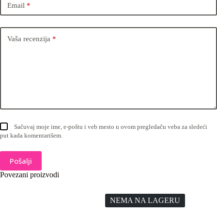
Email
*
Vaša recenzija
*
Sačuvaj moje ime, e-poštu i veb mesto u ovom pregledaču veba za sledeći
put kada komentarišem.
Pošalji
Povezani proizvodi
NEMA NA LAGERU