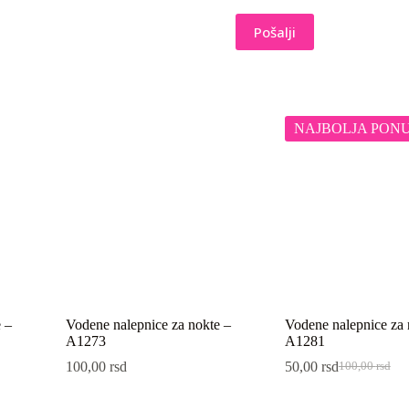
Pošalji
NAJBOLJA PON
 –
Vodene nalepnice za nokte –
Vodene nalepnice za 
A1273
A1281
100,00
rsd
50,00
rsd
100,00
rsd
Originalna
Trenutna
cena
cena
je
je: