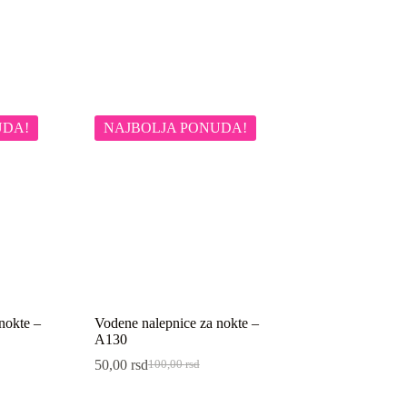
UDA!
NAJBOLJA PONUDA!
nokte –
Vodene nalepnice za nokte –
A130
50,00
rsd
100,00
rsd
Originalna
Trenutna
cena
cena
je
je: