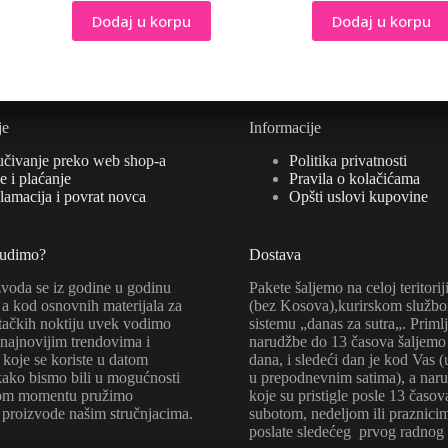
bila:
50,00 rsd.
Dodaj u korpu
Dodaj u korpu
100,00 rsd.
je
Informacije
učivanje preko web shop-a
Politika privatnosti
 i plaćanje
Pravila o kolačićama
lamacija i povrat novca
Opšti uslovi kupovine
nudimo?
Dostava
zvoda se iz godine u godinu
Pakete šaljemo na celoj teritorij
a kod osnovnih materijala za
(bez Kosova),kurirskom služb
tačkih noktiju uvek vodimo
sistemu „danas za sutra„. Priml
 najnovijim trendovima i
narudžbe do 13 časova šaljemo 
koje se koriste u datom
dana, i sledeći dan je kod Vas 
kako bismo bili u mogućnosti
u prepodnevnim satima), a nar
kom momentu pružimo
koje su pristigle posle 13 časov
 proizvode našim stručnjacima.
subotom, nedeljom ili praznici
poslate sledećeg prvog radnog