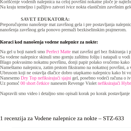
Korišćenje vodenih nalepnica na celoj površini nokatne ploče je najtež
Na kraju temeljno i pažljivo zatvori ivice nokta elastičnim završnim gel
SAVET EDUKATORA:
Preporučujemo nanošenje mat završnog gela i pre postavljanja nalepnica,
nanošenja završnog gela ponovo premaži bezkiselinskim prajmerom.
Koraci kod nanošenja vodene nalepnice za nokte:
Na gel u boji naneli smo
Perfect Matte
mat završni gel bez fiskiranja 
Sa vodene nalepnice skinuli smo gornju zaštitnu foliju i natapali u vod
Blago pokvasimo nokatnu površinu, donji papir polako svučemo kako b
Nameštamo nalepnicu, zatim prstom fiksiramo na nokatnoj površini, a v
Ubrusom koji ne ostavlja dlačice dobro utapkamo nalepnicu kako bi vod
Nanesemo
Dry Top nefiksirajući sjajni
gel, posebno vodeći računa o i
Uz pomoć
00 short četkice
nanesem Revenge Violet
nefiksirajući Hybr
Napravili smo video i detaljno smo opisali korak po korak postavljanj
1 recenzija za
Vodene nalepnice za nokte – STZ-633