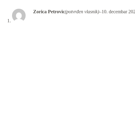
Zorica Petrovic
(potvrđen vlasnik)
–
10. decembar 20