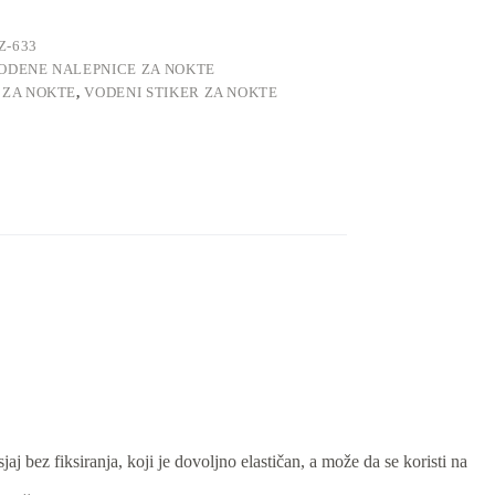
Z-633
ODENE NALEPNICE ZA NOKTE
 ZA NOKTE
,
VODENI STIKER ZA NOKTE
jaj bez fiksiranja, koji je dovoljno elastičan, a može da se koristi na