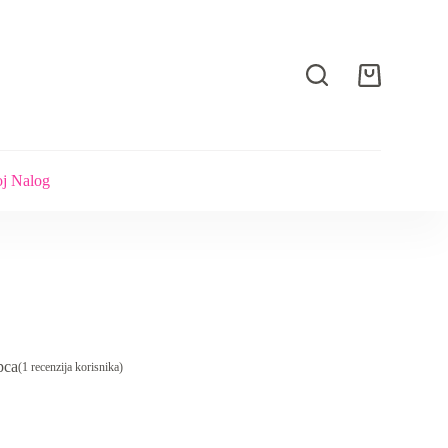
Shopping
cart
j Nalog
pca
(
1
recenzija korisnika)