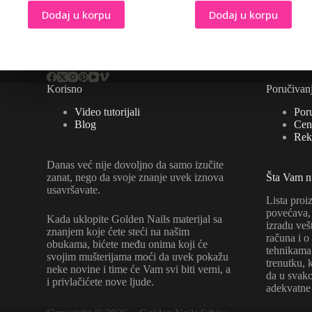
Dodaj u korpu
Dodaj u korpu
Korisno
Poručivan
Video tutorijali
Por
Blog
Cene
Rek
Danas već nije dovoljno da samo izučite
zanat, nego da svoje znanje uvek iznova
Šta Vam 
usavršavate.
Lista proi
povećava, 
Kada uklopite Golden Nails materijal sa
izradu veš
znanjem koje ćete steći na našim
računa i o
obukama, bićete među onima koji će
tehnikama 
svojim mušterijama moći da uvek pokažu
trenutku, 
neke novine i time će Vam svi biti verni, a
da u sva
i privlačićete nove ljude.
adekvatne