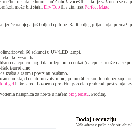
e, međutim kada jednom naučiš obožavaćeš ih. Jako je važno da se na pov
om koji može biti sjajni
Dry Top
ili sjajni mat
Perfect Matte
.
 jer će na njega još bolje da prione. Radi boljeg prijanjanja, premaži p
i polimerizovali 60 sekundi u UV/LED lampi.
i nekoliko sekundi.
ismo nalepnicu mogli da prilepimo na nokat (nalepnica može da se pom
išak isturpijamo.
a izašla a zatim i površinu osušimo.
vicama nokta, da ih dobro zatvorimo, potom 60 sekundi polimerizujemo
idni gel
i ukrasimo. Pospemo providni porcelan prah radi postizanja 
e vodenih nalepnica za nokte u našem
blog tekstu
. Pročitaj.
Dodaj recenziju
Vaša adresa e-pošte neće biti objav