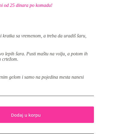
 ceni od 25 dinara po komadu!
si kratka sa vremenom, a treba da uradiš šaru,
o lepih šara. Pusti maštu na volju, a potom ih
m crtežom.
vrnim gelom i samo na pojedina mesta nanesi
Dodaj u korpu