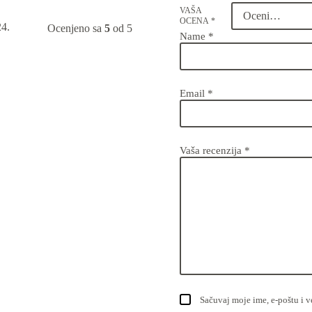
VAŠA
OCENA
*
24.
Ocenjeno sa
5
od 5
Name
*
Email
*
Vaša recenzija
*
Sačuvaj moje ime, e-poštu i 