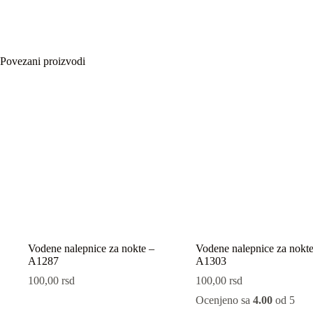
Povezani proizvodi
Vodene nalepnice za nokte –
Vodene nalepnice za nokte
A1287
A1303
100,00
rsd
100,00
rsd
Ocenjeno sa
4.00
od 5