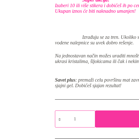
bila:
50,00 rsd.
Izaberi 10 ili više stikera i dobićeš ih po
100,00 rsd.
Ukupan iznos će biti naknadno umanjen!
Izrađuju se za tren. Ukoliko 
vodene nalepnice su uvek dobro rešenje.
Na jednostavan način možes uraditi mnoštv
ukrasi kristalima, šljokicama ili čak i neki
Savet plus
: premaži celu površinu mat za
sjajni gel. Dobićeš sjajan rezultat!
Vodene
nalepnice
za
nokte
-