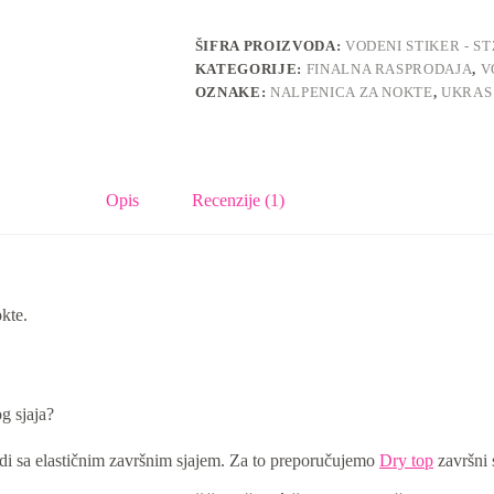
STZ-
633
količina
ŠIFRA PROIZVODA:
VODENI STIKER - ST
KATEGORIJE:
FINALNA RASPRODAJA
,
V
OZNAKE:
NALPENICA ZA NOKTE
,
UKRAS
Opis
Recenzije (1)
kte.
g sjaja?
radi sa elastičnim završnim sjajem. Za to preporučujemo
Dry top
završni s