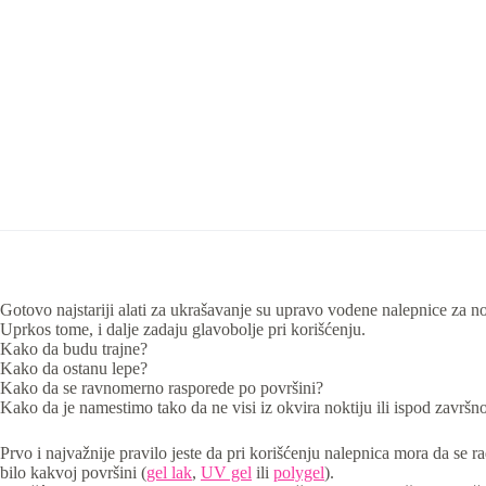
Gotovo najstariji alati za ukrašavanje su upravo vodene nalepnice za no
Uprkos tome, i dalje zadaju glavobolje pri korišćenju.
Kako da budu trajne?
Kako da ostanu lepe?
Kako da se ravnomerno rasporede po površini?
Kako da je namestimo tako da ne visi iz okvira noktiju ili ispod završno
Prvo i najvažnije pravilo jeste da pri korišćenju nalepnica mora da se 
bilo kakvoj površini (
gel lak
,
UV gel
ili
polygel
).