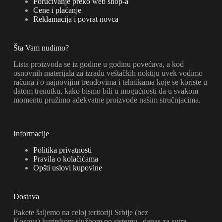
Poručivanje preko web shop-a
Cene i plaćanje
Reklamacija i povrat novca
Šta Vam nudimo?
Lista proizvoda se iz godine u godinu povećava, a kod
osnovnih materijala za izradu veštačkih noktiju uvek vodimo
računa i o najnovijim trendovima i tehnikama koje se koriste u
datom trenutku, kako bismo bili u mogućnosti da u svakom
momentu pružimo adekvatne proizvode našim stručnjacima.
Informacije
Politika privatnosti
Pravila o kolačićama
Opšti uslovi kupovine
Dostava
Pakete šaljemo na celoj teritoriji Srbije (bez
Kosova),kurirskom službom po sistemu „danas za sutra„.