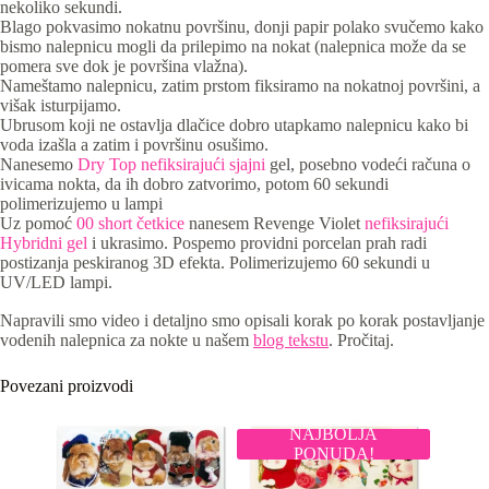
nekoliko sekundi.
Blago pokvasimo nokatnu površinu, donji papir polako svučemo kako
bismo nalepnicu mogli da prilepimo na nokat (nalepnica može da se
pomera sve dok je površina vlažna).
Nameštamo nalepnicu, zatim prstom fiksiramo na nokatnoj površini, a
višak isturpijamo.
Ubrusom koji ne ostavlja dlačice dobro utapkamo nalepnicu kako bi
voda izašla a zatim i površinu osušimo.
Nanesemo
Dry Top nefiksirajući sjajni
gel, posebno vodeći računa o
ivicama nokta, da ih dobro zatvorimo, potom 60 sekundi
polimerizujemo u lampi
Uz pomoć
00 short četkice
nanesem Revenge Violet
nefiksirajući
Hybridni gel
i ukrasimo. Pospemo providni porcelan prah radi
postizanja peskiranog 3D efekta. Polimerizujemo 60 sekundi u
UV/LED lampi.
Napravili smo video i detaljno smo opisali korak po korak postavljanje
vodenih nalepnica za nokte u našem
blog tekstu
. Pročitaj.
Povezani proizvodi
NAJBOLJA
PONUDA!