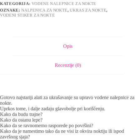
KATEGORIJA:
VODENE NALEPNICE ZA NOKTE
OZNAKE:
NALPENICA ZA NOKTE
,
UKRAS ZA NOKTE
,
VODENI STIKER ZA NOKTE
Opis
Recenzije (0)
Gotovo najstariji alati za ukrašavanje su upravo vodene nalepnice za
nokte.
Uprkos tome, i dalje zadaju glavobolje pri korišćenju.
Kako da budu trajne?
Kako da ostanu lepe?
Kako da se ravnomerno rasporede po površini?
Kako da je namestimo tako da ne visi iz okvira noktiju ili ispod
završnog sjaja?