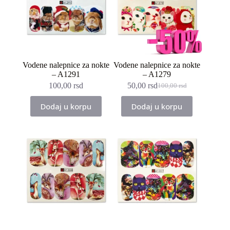
Vodene nalepnice za nokte
Vodene nalepnice za nokte
– A1291
– A1279
100,00
rsd
50,00
rsd
100,00
rsd
Originalna
Trenutna
cena
cena
Dodaj u korpu
Dodaj u korpu
je
je:
bila:
50,00 rsd.
100,00 rsd.