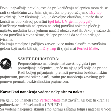
Prvo i najvažnije pravilo jeste da pri korišćenju nalepnica mora da se
radi sa elastičnim završnim sjajem. Za to preporučujemo
Dry top
završni sjaj bez fiksiranja, koji je dovoljno elastičan, a može da se
koristi na bilo kakvoj površini (
gel lak
,
UV gel
ili
polygel
).
Korišćenje vodenih nalepnica na celoj površini nokatne ploče je
najteže, međutim kada jednom naučiš obožavaćeš ih. Jako je važno da
se na površini izravna skroz, da lepo prione i da se fino prilagodi
ivicama.
Na kraju temeljno i pažljivo zatvori ivice nokta elastičnim završnim
gelom koji može biti sjajni
Dry Top
ili sjajni mat
Perfect Matte
.
SAVET EDUKATORA:
Preporučujemo nanošenje mat završnog gela i pre
postavljanja nalepnica, jer će na njega još bolje da prione.
Radi boljeg prijanjanja, premaži površinu bezkiselinskim
prajmerom, postavi stiker, osuši, zatim pre nanošenja završnog gela
ponovo premaži bezkiselinskim prajmerom.
Koraci kod nanošenja vodene nalepnice za nokte:
Na gel u boji naneli smo
Perfect Matte
mat završni gel bez fiskiranja i
polimerizovali 60 sekundi u UV/LED lampi.
Sa vodene nalepnice skinuli smo gornju zaštitnu foliju i natapali u vodi