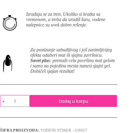
Izrađuju se za tren. Ukoliko si kratka sa
vremenom, a treba da uradiš šaru, vodene
nalepnice su uvek dobro rešenje.
Za postizanje uzbudljivog i još zanimljivijeg
efekta odaberi mat ili sjajnu završnicu.
Savet plus
: premaži celu površinu mat gelom
i samo na pojedina mesta nanesi sjajni gel.
Dobićeš sjajan rezultat!
Vodene
Dodaj u korpu
nalepnice
za
nokte
-
GN027
količina
ŠIFRA PROIZVODA:
VODENI STIKER - GN027