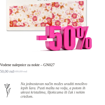
Vodene nalepnice za nokte – GN027
50,00
rsd
100,00
rsd
Originalna
Trenutna
cena
cena
je
je:
Na jednostavan način možes uraditi mnoštvo
bila:
50,00 rsd.
lepih šara. Pusti maštu na volju, a potom ih
100,00 rsd.
ukrasi kristalima, šljokicama ili čak i nekim
crtežom.