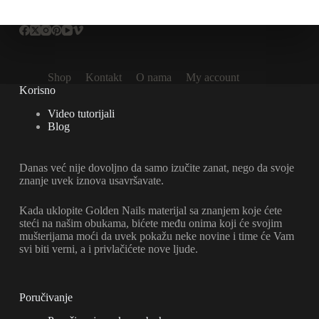
Shop
Kontakt
O nama
My account
Korisno
Video tutorijali
Blog
Danas već nije dovoljno da samo izučite zanat, nego da svoje
znanje uvek iznova usavršavate.
Kada uklopite Golden Nails materijal sa znanjem koje ćete
steći na našim obukama, bićete među onima koji će svojim
mušterijama moći da uvek pokažu neke novine i time će Vam
svi biti verni, a i privlačićete nove ljude.
Poručivanje