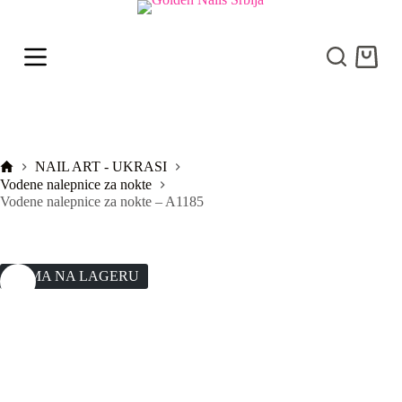
S
k
i
Shoppi
p
cart
t
o
c
o
n
t
Početna
NAIL ART - UKRASI
e
Vodene nalepnice za nokte
n
Vodene nalepnice za nokte – A1185
t
NEMA NA LAGERU