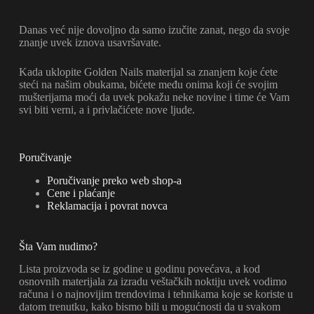
Danas već nije dovoljno da samo izučite zanat, nego da svoje
znanje uvek iznova usavršavate.
Kada uklopite Golden Nails materijal sa znanjem koje ćete
steći na našim obukama, bićete među onima koji će svojim
mušterijama moći da uvek pokažu neke novine i time će Vam
svi biti verni, a i privlačićete nove ljude.
Poručivanje
Poručivanje preko web shop-a
Cene i plaćanje
Reklamacija i povrat novca
Šta Vam nudimo?
Lista proizvoda se iz godine u godinu povećava, a kod
osnovnih materijala za izradu veštačkih noktiju uvek vodimo
računa i o najnovijim trendovima i tehnikama koje se koriste u
datom trenutku, kako bismo bili u mogućnosti da u svakom