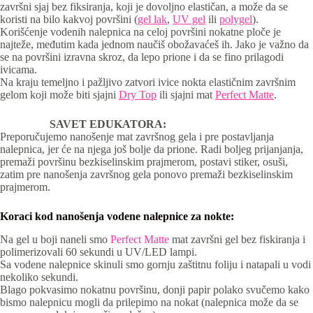
završni sjaj bez fiksiranja, koji je dovoljno elastičan, a može da se
koristi na bilo kakvoj površini (
gel lak
,
UV gel
ili
polygel
).
Korišćenje vodenih nalepnica na celoj površini nokatne ploče je
najteže, međutim kada jednom naučiš obožavaćeš ih. Jako je važno da
se na površini izravna skroz, da lepo prione i da se fino prilagodi
ivicama.
Na kraju temeljno i pažljivo zatvori ivice nokta elastičnim završnim
gelom koji može biti sjajni
Dry Top
ili sjajni mat
Perfect Matte
.
SAVET EDUKATORA:
Preporučujemo nanošenje mat završnog gela i pre postavljanja
nalepnica, jer će na njega još bolje da prione. Radi boljeg prijanjanja,
premaži površinu bezkiselinskim prajmerom, postavi stiker, osuši,
zatim pre nanošenja završnog gela ponovo premaži bezkiselinskim
prajmerom.
Koraci kod nanošenja vodene nalepnice za nokte:
Na gel u boji naneli smo
Perfect Matte
mat završni gel bez fiskiranja i
polimerizovali 60 sekundi u UV/LED lampi.
Sa vodene nalepnice skinuli smo gornju zaštitnu foliju i natapali u vodi
nekoliko sekundi.
Blago pokvasimo nokatnu površinu, donji papir polako svučemo kako
bismo nalepnicu mogli da prilepimo na nokat (nalepnica može da se