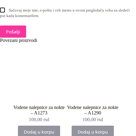
Sačuvaj moje ime, e-poštu i veb mesto u ovom pregledaču veba za sledeći
put kada komentarišem.
Pošalji
Povezani proizvodi
Vodene nalepnice za nokte
Vodene nalepnice za nokte
– A1273
– A1290
100,00
rsd
100,00
rsd
Dodaj u korpu
Dodaj u korpu