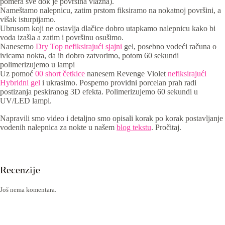
pomera sve dok je površina vlažna).
Nameštamo nalepnicu, zatim prstom fiksiramo na nokatnoj površini, a
višak isturpijamo.
Ubrusom koji ne ostavlja dlačice dobro utapkamo nalepnicu kako bi
voda izašla a zatim i površinu osušimo.
Nanesemo
Dry Top nefiksirajući sjajni
gel, posebno vodeći računa o
ivicama nokta, da ih dobro zatvorimo, potom 60 sekundi
polimerizujemo u lampi
Uz pomoć
00 short četkice
nanesem Revenge Violet
nefiksirajući
Hybridni gel
i ukrasimo. Pospemo providni porcelan prah radi
postizanja peskiranog 3D efekta. Polimerizujemo 60 sekundi u
UV/LED lampi.
Napravili smo video i detaljno smo opisali korak po korak postavljanje
vodenih nalepnica za nokte u našem
blog tekstu
. Pročitaj.
Recenzije
Još nema komentara.