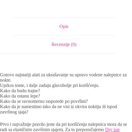
Opis
Recenzije (0)
Gotovo najstariji alati za ukrašavanje su upravo vodene nalepnice za
nokte.
Uprkos tome, i dalje zadaju glavobolje pri korišćenju.
Kako da budu trajne?
Kako da ostanu lepe?
Kako da se ravnomerno rasporede po površini?
Kako da je namestimo tako da ne visi iz okvira noktiju ili ispod
završnog sjaja?
Prvo i najvažnije pravilo jeste da pri korišćenju nalepnica mora da se
radi sa elastičnim završnim sjajem. Za to preporučujemo
Dry top