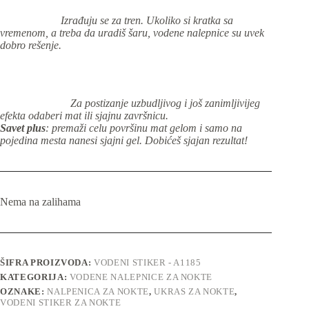
Izrađuju se za tren. Ukoliko si kratka sa
vremenom, a treba da uradiš šaru, vodene nalepnice su uvek
dobro rešenje.
Za postizanje uzbudljivog i još zanimljivijeg
efekta odaberi mat ili sjajnu završnicu.
Savet plus
: premaži celu površinu mat gelom i samo na
pojedina mesta nanesi sjajni gel. Dobićeš sjajan rezultat!
Nema na zalihama
ŠIFRA PROIZVODA:
VODENI STIKER - A1185
KATEGORIJA:
VODENE NALEPNICE ZA NOKTE
OZNAKE:
NALPENICA ZA NOKTE
,
UKRAS ZA NOKTE
,
VODENI STIKER ZA NOKTE