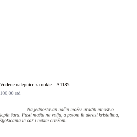
Vodene nalepnice za nokte – A1185
100,00
rsd
Na jednostavan način možes uraditi mnoštvo
lepih šara. Pusti maštu na volju, a potom ih ukrasi kristalima,
šljokicama ili čak i nekim crtežom.