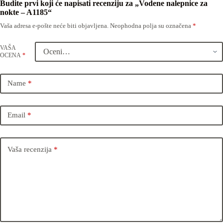
Budite prvi koji će napisati recenziju za „Vodene nalepnice za
nokte – A1185“
Vaša adresa e-pošte neće biti objavljena.
Neophodna polja su označena
*
VAŠA
OCENA
*
Name
*
Email
*
Vaša recenzija
*