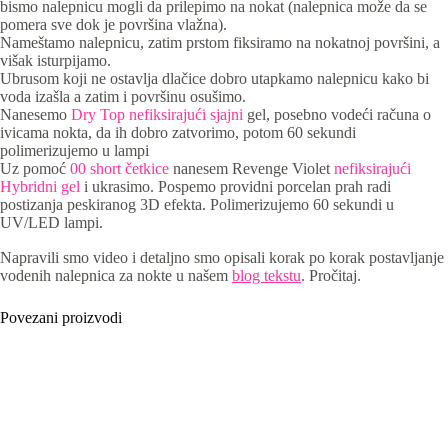
bismo nalepnicu mogli da prilepimo na nokat (nalepnica može da se
pomera sve dok je površina vlažna).
Nameštamo nalepnicu, zatim prstom fiksiramo na nokatnoj površini, a
višak isturpijamo.
Ubrusom koji ne ostavlja dlačice dobro utapkamo nalepnicu kako bi
voda izašla a zatim i površinu osušimo.
Nanesemo
Dry Top nefiksirajući sjajni
gel, posebno vodeći računa o
ivicama nokta, da ih dobro zatvorimo, potom 60 sekundi
polimerizujemo u lampi
Uz pomoć
00 short četkice
nanesem Revenge Violet
nefiksirajući
Hybridni gel
i ukrasimo. Pospemo providni porcelan prah radi
postizanja peskiranog 3D efekta. Polimerizujemo 60 sekundi u
UV/LED lampi.
Napravili smo video i detaljno smo opisali korak po korak postavljanje
vodenih nalepnica za nokte u našem
blog tekstu
. Pročitaj.
Povezani proizvodi