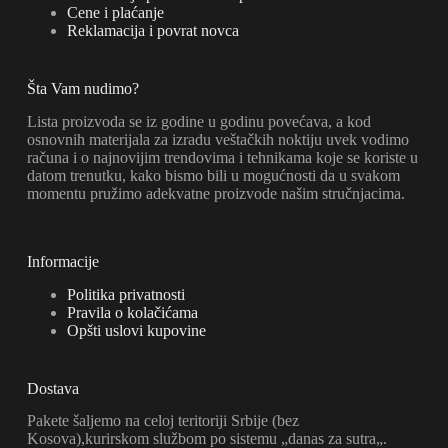
Cene i plaćanje
Reklamacija i povrat novca
Šta Vam nudimo?
Lista proizvoda se iz godine u godinu povećava, a kod
osnovnih materijala za izradu veštačkih noktiju uvek vodimo
računa i o najnovijim trendovima i tehnikama koje se koriste u
datom trenutku, kako bismo bili u mogućnosti da u svakom
momentu pružimo adekvatne proizvode našim stručnjacima.
Informacije
Politika privatnosti
Pravila o kolačićama
Opšti uslovi kupovine
Dostava
Pakete šaljemo na celoj teritoriji Srbije (bez
Kosova),kurirskom službom po sistemu „danas za sutra„.