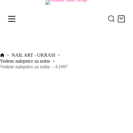
S
k
i
Shoppi
p
cart
t
o
c
o
n
t
Početna
NAIL ART - UKRASI
e
Vodene nalepnice za nokte
n
Vodene nalepnice za nokte – A1097
t