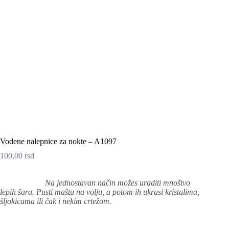
Vodene nalepnice za nokte – A1097
100,00
rsd
Na jednostavan način možes uraditi mnoštvo
lepih šara. Pusti maštu na volju, a potom ih ukrasi kristalima,
šljokicama ili čak i nekim crtežom.