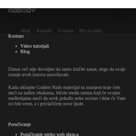
Shop
Kontakt
O nama
My account
Korisno
Video tutorijali
Blog
Danas već nije dovoljno da samo izučite zanat, nego da svoje
znanje uvek iznova usavršavate.
Kada uklopite Golden Nails materijal sa znanjem koje ćete
steći na našim obukama, bićete među onima koji će svojim
mušterijama moći da uvek pokažu neke novine i time će Vam
svi biti verni, a i privlačićete nove ljude.
Poručivanje
Poručivanje preko web shop-a