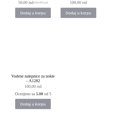
50,00
rsd
100,00
rsd
100,00
rsd
Originalna
Trenutna
cena
cena
Dodaj u korpu
Dodaj u korpu
je
je:
bila:
50,00 rsd.
100,00 rsd.
Vodene nalepnice za nokte
– A1282
100,00
rsd
Ocenjeno sa
5.00
od 5
Dodaj u korpu