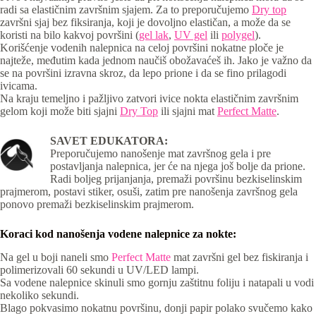
radi sa elastičnim završnim sjajem. Za to preporučujemo
Dry top
završni sjaj bez fiksiranja, koji je dovoljno elastičan, a može da se
koristi na bilo kakvoj površini (
gel lak
,
UV gel
ili
polygel
).
Korišćenje vodenih nalepnica na celoj površini nokatne ploče je
najteže, međutim kada jednom naučiš obožavaćeš ih. Jako je važno da
se na površini izravna skroz, da lepo prione i da se fino prilagodi
ivicama.
Na kraju temeljno i pažljivo zatvori ivice nokta elastičnim završnim
gelom koji može biti sjajni
Dry Top
ili sjajni mat
Perfect Matte
.
SAVET EDUKATORA:
Preporučujemo nanošenje mat završnog gela i pre
postavljanja nalepnica, jer će na njega još bolje da prione.
Radi boljeg prijanjanja, premaži površinu bezkiselinskim
prajmerom, postavi stiker, osuši, zatim pre nanošenja završnog gela
ponovo premaži bezkiselinskim prajmerom.
Koraci kod nanošenja vodene nalepnice za nokte:
Na gel u boji naneli smo
Perfect Matte
mat završni gel bez fiskiranja i
polimerizovali 60 sekundi u UV/LED lampi.
Sa vodene nalepnice skinuli smo gornju zaštitnu foliju i natapali u vodi
nekoliko sekundi.
Blago pokvasimo nokatnu površinu, donji papir polako svučemo kako