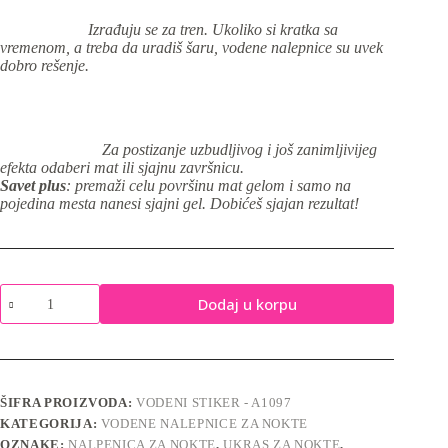
Izrađuju se za tren. Ukoliko si kratka sa
vremenom, a treba da uradiš šaru, vodene nalepnice su uvek
dobro rešenje.
Za postizanje uzbudljivog i još zanimljivijeg
efekta odaberi mat ili sjajnu završnicu.
Savet plus
: premaži celu površinu mat gelom i samo na
pojedina mesta nanesi sjajni gel. Dobićeš sjajan rezultat!
Vodene
Dodaj u korpu
nalepnice
za
nokte
-
A1097
količina
ŠIFRA PROIZVODA:
VODENI STIKER - A1097
KATEGORIJA:
VODENE NALEPNICE ZA NOKTE
OZNAKE:
NALPENICA ZA NOKTE
,
UKRAS ZA NOKTE
,