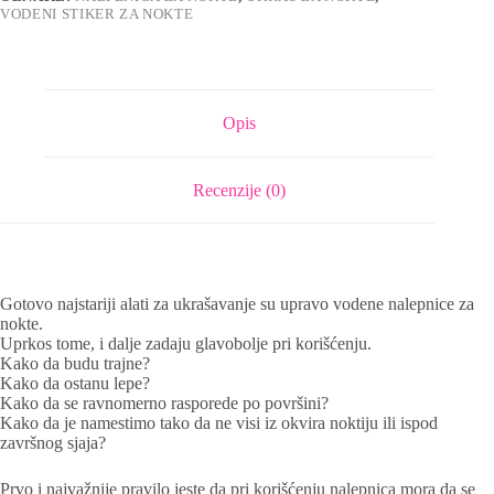
VODENI STIKER ZA NOKTE
Opis
Recenzije (0)
Gotovo najstariji alati za ukrašavanje su upravo vodene nalepnice za
nokte.
Uprkos tome, i dalje zadaju glavobolje pri korišćenju.
Kako da budu trajne?
Kako da ostanu lepe?
Kako da se ravnomerno rasporede po površini?
Kako da je namestimo tako da ne visi iz okvira noktiju ili ispod
završnog sjaja?
Prvo i najvažnije pravilo jeste da pri korišćenju nalepnica mora da se