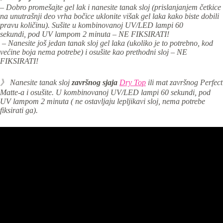
– Dobro promešajte gel lak i nanesite tanak sloj (prislanjanjem četkice
na unutrašnji deo vrha bočice uklonite višak gel laka kako biste dobili
pravu količinu). S
ušite u kombinovanoj
UV/LED lampi 60
sekundi,
pod UV lampom 2 minuta – NE FIKSIRATI!
– Nanesite još jedan tanak sloj gel laka (ukoliko je to potrebno, kod
većine boja nema potrebe) i osušite kao prethodni sloj – NE
FIKSIRATI!
》 Nanesite tanak sloj
završnog sjaja
Dry Top
ili mat završnog Perfect
Matte-a i osu
šite. U
kombinovanoj UV/LED lampi 60 sekundi,
pod
UV lampom 2 minuta ( ne ostavljaju lepljikavi sloj, nema potrebe
fiksirati ga).