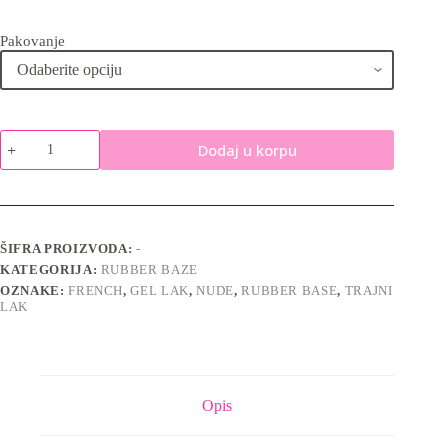
Pakovanje
QUICK
Dodaj u korpu
FRENCH
Rubber
Base
-
Gel
lak
ŠIFRA PROIZVODA:
-
baza
KATEGORIJA:
RUBBER BAZE
količina
OZNAKE:
FRENCH
,
GEL LAK
,
NUDE
,
RUBBER BASE
,
TRAJNI
LAK
Opis