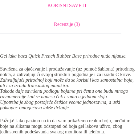
KORISNI SAVETI
Recenzije (3)
Gel laka baza Quick French Rubber Base prirodne nude nijanse.
Savršena za ojačavanje i produžavanje (uz pomoć šablona) prirodnog
nokta, a zahvaljujući svojoj strukturi pogodna je i za izradu C krive.
Zahvaljujući prirodnoj boji može da se koristi i kao samostalna boja,
ali i za izradu francuskog manikira.
Takođe daje savršenu podlogu bojama pri čemu one budu mnogo
ravnomernije kad se nanesu čak i samo u jednom sloju.
Upotreba je zbog postojeće četkice veoma jednostavna, a uski
poklopac omogućava lakše držanje.
Pažnja! Jako pazimo na to da vam prikažemo realnu boju, međutim
boje na slikama mogu odstupati od boja gel lakova uživo, zbog
jedinstvenih podešavanja svakog monitora ili telefona.