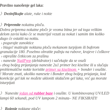
Pravilno nanošenje gel laka:
》
Dezinfikujte
alate, ruke i nokte
》
Pripremite
nokatnu ploču.
Dobra priprema nokatne ploče je veoma bitna jer od toga velikim
delom zavisi kako će se materijal vezati za nokat i samim tim koliko
dugo će ostatiti na noktu.
› pogurajte zanoktice
› blago! matirajte noktanu ploču mekanom turpijom ili buferom
granulacije 180. Posebno obratite pažnju na rubove, krajeve i ćoškove
› otprašite četkicom za prašinu
› nanesite
NailPrep
(dehidrator) i sačekajte da se osuši
› zbog boljeg prijanjanja nanesite 2u1 primer bez kiseline ili u slučaju
problematične nokte koristite
primer sa kiselinom
+ bonder i osušite.
! Morate znati, ukoliko nanesete i Bonder zbog boljeg priajanja, kod
korekcije gel lak ne možete ukloniti skidačem gel laka, već ga morate
isturpijati
》 Nanesite
jedan od
rubber baze
i os
ušite. U kombinovanoj UV/LED
lampi 60 sekundi,
pod UV lampom 2 minuta
– NE FIKSIRATI!
》
Bojenje
noktane ploče: