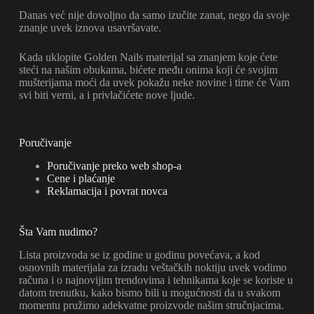
Danas već nije dovoljno da samo izučite zanat, nego da svoje
znanje uvek iznova usavršavate.
Kada uklopite Golden Nails materijal sa znanjem koje ćete
steći na našim obukama, bićete među onima koji će svojim
mušterijama moći da uvek pokažu neke novine i time će Vam
svi biti verni, a i privlačićete nove ljude.
Poručivanje
Poručivanje preko web shop-a
Cene i plaćanje
Reklamacija i povrat novca
Šta Vam nudimo?
Lista proizvoda se iz godine u godinu povećava, a kod
osnovnih materijala za izradu veštačkih noktiju uvek vodimo
računa i o najnovijim trendovima i tehnikama koje se koriste u
datom trenutku, kako bismo bili u mogućnosti da u svakom
momentu pružimo adekvatne proizvode našim stručnjacima.