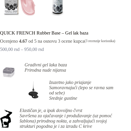
QUICK FRENCH Rubber Base – Gel lak baza
Ocenjeno
4.67
od 5 na osnovu
3
ocene kupca
(
3
recenzije korisnika)
500,00
rsd
–
950,00
rsd
Gradivni gel laka baza
Prirodna nude nijansa
I
zuzetno jako priajanje
S
amoravnajući (lepo se ravna sam
od sebe)
S
rednje gustine
Elastičan je, a ipak dovoljno čvrst
Savršena za ojačavanje i produžavanje (uz pomoć
šablona) prirodnog nokta, a zahvaljujući svojoj
strukturi pogodna je i za izradu C krive