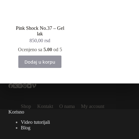
Pink Shock No.37 – Gel
lak
850,00
rsd
Ocenjeno sa
5.00
od 5
Dodaj u korpu
Shop
Kontakt
O nama
My account
Korisno
Video tutorijali
Blog