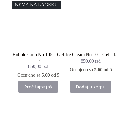
Opcije
NEMA NA LAGERU
mogu
biti
izabrane
na
stranici
proizvoda.
Bubble Gum No.106 – Gel
Ice Cream No.10 – Gel lak
lak
850,00
rsd
850,00
rsd
Ocenjeno sa
5.00
od 5
Ocenjeno sa
5.00
od 5
Pročitajte još
Dodaj u korpu