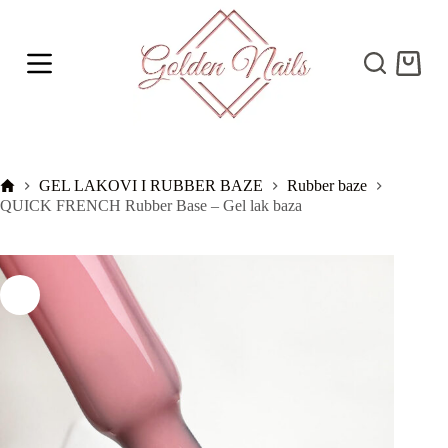
S
k
i
Shoppi
p
cart
t
o
c
o
n
t
Početna
GEL LAKOVI I RUBBER BAZE
Rubber baze
e
QUICK FRENCH Rubber Base – Gel lak baza
n
t