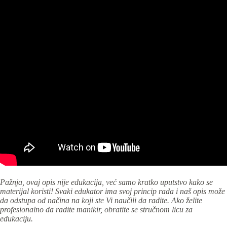
Pažnja, ovaj opis nije edukacija, već samo kratko uputstvo kako se
materijal koristi! Svaki edukator ima svoj princip rada i naš opis može
da odstupa od načina na koji ste Vi naučili da radite. Ako želite
profesionalno da radite manikir, obratite se stručnom licu za
edukaciju.