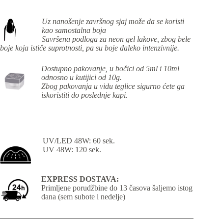
Uz nanošenje završnog sjaj može da se koristi
kao samostalna boja
Savršena podloga za neon gel lakove, zbog bele
boje koja ističe suprotnosti, pa su boje daleko intenzivnije.
Dostupno pakovanje, u bočici od 5ml i 10ml
odnosno u kutijici od 10g.
Zbog pakovanja u vidu teglice sigurno ćete ga
iskoristiti do poslednje kapi.
UV/LED 48W: 60 sek.
UV 48W: 120 sek.
EXPRESS DOSTAVA:
Primljene porudžbine do 13 časova šaljemo istog
dana (sem subote i nedelje)