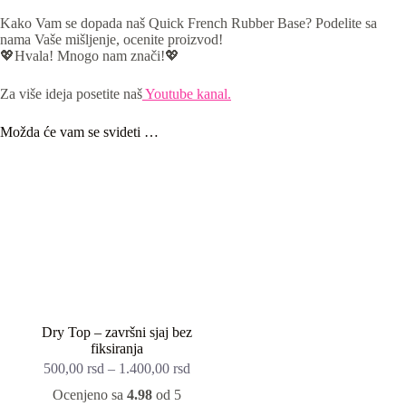
Kako Vam se dopada naš Quick French Rubber Base? Podelite sa
nama Vaše mišljenje, ocenite proizvod!
💖Hvala! Mnogo nam znači!💖
Za više ideja posetite naš
Youtube kanal.
Možda će vam se svideti …
Dry Top – završni sjaj bez
fiksiranja
500,00
rsd
–
1.400,00
rsd
Ocenjeno sa
4.98
od 5