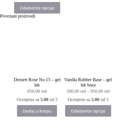
Ovaj
Odaberite opcije
proizvod
ima
Povezani proizvodi
više
varijanti.
Opcije
mogu
biti
izabrane
na
stranici
proizvoda.
Dessert Rose No.15 – gel
Vanilla Rubber Base – gel
lak
lak baza
850,00
rsd
500,00
rsd
–
950,00
rsd
Ocenjeno sa
5.00
od 5
Ocenjeno sa
5.00
od 5
Ovaj
Dodaj u korpu
Odaberite opcije
proizvod
ima
više
varijanti.