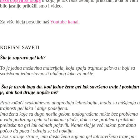
naša objava sa bloga
u kojoj je tok rada detaljno prikazan, a da bi vam
bilo jasnije priložili smo i video.
Za više ideja posetite naš
Youtube kanal.
KORISNI SAVETI
Šta je zapravo gel lak?
To je jedna mešavina materijala, koja spaja trajnost gelova u boji sa
svojstvom jednostavnosti običnog laka za nokte.
Šta je uzrok toga da, kod jedne žene gel lak savršeno traje i postojan
je, dok kod druge uopšte ne?
Proizvođači svakodnevno unapređuju tehnologiju, mada su mišljenja o
trajnosti gel laka i dalje podeljena.
Ima žena koje su dugo nosile gelom nadograđene nokte bez problema
u vidu podizanja gela od noktane ploče, dok su se problemi prilikom
prelaska na gel lak odmah pojavili. Nanet sloj je već nakon par dana
počeo da puca i odvaja se od noktiju.
Dok s druge strane, ima dosta žena kojima gel lak savršeno traje par