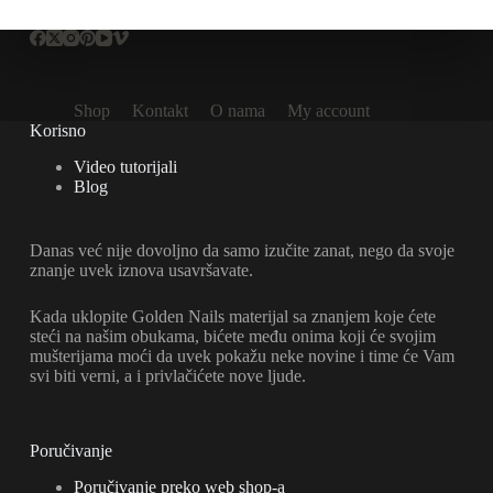
Shop
Kontakt
O nama
My account
Korisno
Video tutorijali
Blog
Danas već nije dovoljno da samo izučite zanat, nego da svoje
znanje uvek iznova usavršavate.
Kada uklopite Golden Nails materijal sa znanjem koje ćete
steći na našim obukama, bićete među onima koji će svojim
mušterijama moći da uvek pokažu neke novine i time će Vam
svi biti verni, a i privlačićete nove ljude.
Poručivanje
Poručivanje preko web shop-a