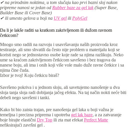
✔ na prirodnim noktima, u tom slučaju kao prvi bazni sloj nakon
pripreme nanosi se jedan od
Rubber baze za gel lak
(Super Base,
Builder Base ili Cover Base)
✔ ili umesto gelova u boji na
UV gel
ili
PolyGel
Da li je lakše raditi sa kratkom zakrivljenom ili dužom ravnom
četkicom?
Mnogo smo radili na razvoju i usavršavanju naših proizvoda kroz
testiranje, ali smo shvatili da često nije problem u materijalu koji se
koristi nego se jednostavno osobe koje rade sa njima razlikuju. Neko
ume sa kraćom zakrivljenom četkicom savršeno i bez tragova da
nanese boju, ali ima i onih koji više vole malo duže ravne četkice i sa
njima čine čuda.
Izbor je tvoj! Koju četkicu biraš?
Savršeno pokriva i u jednom sloju, ali savetujemo nanošenje u dva
sloja tanja sloja radi dobijanja jačeg efekta. Na taj način nokti neće biti
debeli nego savršeni i tanki.
Kako bi bio zaista trajan, pre nanošenja gel laka u boji važna je
temeljna i precizna priprema i upotreba
gel lak baze
, a za zatvaranje
boje birajte elastični
Dry Top
ili zta mat efekat
Perfect Matte
nefiksirajući završni gel .