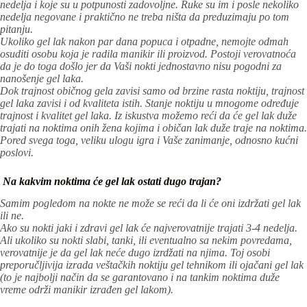
nedelja i koje su u potpunosti zadovoljne. Ruke su im i posle nekoliko
nedelja negovane i praktično ne treba ništa da preduzimaju po tom
pitanju.
Ukoliko gel lak nakon par dana popuca i otpadne, nemojte odmah
osuditi osobu koja je radila manikir ili proizvod. Postoji verovatnoća
da je do toga došlo jer da Vaši nokti jednostavno nisu pogodni za
nanošenje gel laka.
Dok trajnost običnog gela zavisi samo od brzine rasta noktiju, trajnost
gel laka zavisi i od kvaliteta istih. Stanje noktiju u mnogome određuje
trajnost i kvalitet gel laka. Iz iskustva možemo reći da će gel lak duže
trajati na noktima onih žena kojima i običan lak duže traje na noktima.
Pored svega toga, veliku ulogu igra i Vaše zanimanje, odnosno kućni
poslovi.
Na kakvim noktima će gel lak ostati dugo trajan?
Samim pogledom na nokte ne može se reći da li će oni izdržati gel lak
ili ne.
Ako su nokti jaki i zdravi gel lak će najverovatnije trajati 3-4 nedelja.
Ali ukoliko su nokti slabi, tanki, ili eventualno sa nekim povredama,
verovatnije je da gel lak neće dugo izrdžati na njima. Toj osobi
preporučljivija izrada veštačkih noktiju gel tehnikom ili ojačani gel lak
(to je najbolji način da se garantovano i na tankim noktima duže
vreme održi manikir izrađen gel lakom).