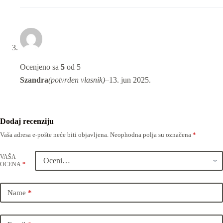
Ocenjeno sa
5
od 5
Szandra
(potvrđen vlasnik)
–
13. jun 2025.
Dodaj recenziju
Vaša adresa e-pošte neće biti objavljena.
Neophodna polja su označena
*
VAŠA
OCENA
*
Name
*