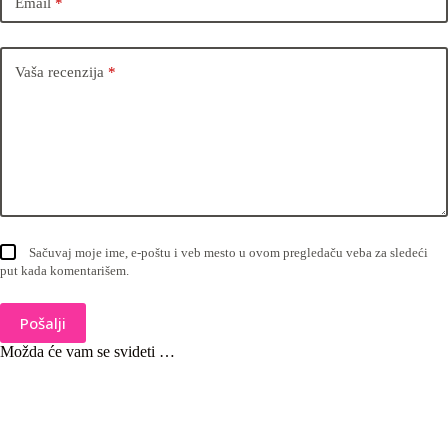
Email
*
Vaša recenzija
*
Sačuvaj moje ime, e-poštu i veb mesto u ovom pregledaču veba za sledeći
put kada komentarišem.
Pošalji
Možda će vam se svideti …