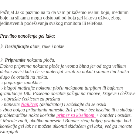
Pažnja! Jako pazimo na to da vam prikažemo realnu boju, međutim
boje na slikama mogu odstupati od boja gel lakova uživo, zbog
jedinstvenih podešavanja svakog monitora ili telefona.
Pravilno nanošenje gel laka:
》
Dezinfikujte
alate, ruke i nokte
》
Pripremite
nokatnu ploču.
Dobra priprema nokatne ploče je veoma bitna jer od toga velikim
delom zavisi kako će se materijal vezati za nokat i samim tim koliko
dugo će ostatiti na noktu.
› pogurajte zanoktice
› blago! matirajte noktanu ploču mekanom turpijom ili buferom
granulacije 180. Posebno obratite pažnju na rubove, krajeve i ćoškove
› otprašite četkicom za prašinu
› nanesite
NailPrep
(dehidrator) i sačekajte da se osuši
› zbog boljeg prijanjanja nanesite 2u1 primer bez kiseline ili u slučaju
problematične nokte koristite
primer sa kiselinom
+ bonder i osušite.
! Morate znati, ukoliko nanesete i Bonder zbog boljeg priajanja, kod
korekcije gel lak ne možete ukloniti skidačem gel laka, već ga morate
isturpijati