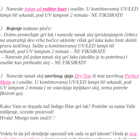
》 Nanesite
jedan od
rubber baze
i os
ušite. U kombinovanoj UV/LED
lampi 60 sekundi,
pod UV lampom 2 minuta
– NE FIKSIRATI!
》
Bojenje
noktane ploče:
– Dobro promešajte gel lak i nanesite tanak sloj (prislanjanjem četkice
na unutrašnji deo vrha bočice uklonite višak gel laka kako biste dobili
pravu količinu). S
ušite u kombinovanoj
UV/LED lampi 60
sekundi,
pod UV lampom 2 minuta – NE FIKSIRATI!
– Nanesite još jedan tanak sloj gel laka (ukoliko je to potrebno) i
osušite kao prethodni sloj – NE FIKSIRATI!
》 Nanesite tanak sloj
završnog sjaja
Dry Top
ili mat završnog
Perfect
Matte
-a i osu
šite. U
kombinovanoj UV/LED lampi 60 sekundi,
pod
UV lampom 2 minuta ( ne ostavljaju lepljikavi sloj, nema potrebe
fiksirati ga).
Kako Vam se dopada naš Indigo Blue gel lak? Podelite sa nama Vaše
mišljenje, ocenite proizvod!
Hvala! Mnogo nam znači!♡
Volela bi da još detaljnije upoznaš tok rada sa gel lakom? Onda je
ova