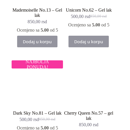
Mademoiselle No.13 – Gel
Unicorn No.62 – Gel lak
lak
500,00
rsd
850,00
rsd
Originalna
Trenutna
850,00
rsd
cena
cena
Ocenjeno sa
5.00
od 5
je
je:
Ocenjeno sa
5.00
od 5
bila:
500,00 rsd.
850,00 rsd.
Dodaj u korpu
Dodaj u korpu
NAJBOLJA
PONUDA!
Dark Sky No.81 – Gel lak
Cherry Queen No.57 – gel
lak
500,00
rsd
850,00
rsd
Originalna
Trenutna
850,00
rsd
cena
cena
Ocenjeno sa
5.00
od 5