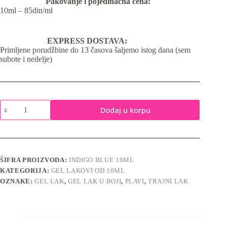
Pakovanje i pojedinačna cena:
10ml – 85din/ml
EXPRESS DOSTAVA:
Primljene porudžbine do 13 časova šaljemo istog dana (sem
subote i nedelje)
Indigo
Dodaj u korpu
Blue
No.83
-
gel
lak
količina
ŠIFRA PROIZVODA:
INDIGO BLUE 10ML
KATEGORIJA:
GEL LAKOVI OD 10ML
OZNAKE:
GEL LAK
,
GEL LAK U BOJI
,
PLAVI
,
TRAJNI LAK