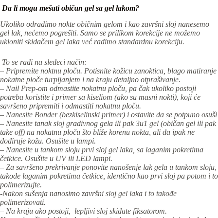
Da li mogu mešati običan gel sa gel lakom?
Ukoliko odradimo nokte običnim gelom i kao završni sloj nanesemo
gel lak, nećemo pogrešiti. Samo se prilikom korekcije ne možemo
ukloniti skidačem gel laka već radimo standardnu korekciju.
To se radi na sledeci način:
– Pripremite noktnu ploču. Potisnite kožicu zanoktica, blago matiranje
nokatne ploče turpijanjem i na kraju detaljno otprašivanje.
– Nail Prep-om odmastite nokatnu ploču, pa čak ukoliko postoji
potreba koristite i primer sa kiseliom (ako su masni nokti), koji će
savršeno pripremiti i odmastiti nokatnu ploču.
– Nanesite Bonder (bezkiselinski primer) i ostavite da se potpuno osuši
– Nanesite tanak sloj gradivnog gela ili pak 3u1 gel (običan gel ili pak
take off) na nokatnu ploču što bliže korenu nokta, ali da ipak ne
dodiruje kožu. Osušite u lampi.
– Nanesite u tankom sloju prvi sloj gel laka, sa laganim pokretima
četkice. Osušite u UV ili LED lampi.
– Za savršeno prekrivanje ponovite nanošenje lak gela u tankom sloju,
takođe laganim pokretima četkice, identično kao prvi sloj pa potom i to
polimerizujte.
-Nakon sušenja nanosimo završni sloj gel laka i to takođe
polimerizovati.
– Na kraju ako postoji, lepljivi sloj skidate fiksatorom.