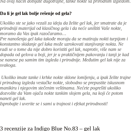
Na ovaj način dobijate dugotrajne, tanke nokte sa prirodnim izgledom.
Da li je gel lak bolje rešenje od gela?
Ukoliko ste se jako vezali za ideju da želite gel lak, jer smatrate da je
prirodniji materijal od klasičnog gela i da neće uništiti Vaše nokte,
moramo da Vas ipak razočaramo…
Pre nanošenja gel laka takođe moraju da se matiraju nokti turpijom i
konstantno skidanje gel laka može uzrokovati stanjivanje nokta. Ne
radi se o tome da nije dobro koristiti gel lak, naprotiv, više nam se
dopada od gelova u boji, jer je u praktičnijem pakovanju i tanji je kad
se nanese pa samim tim izgleda i prirodnije. Međutim gel lak nije za
svakoga.
Ukoliko imate tanke i krhke nokte sklone lomljenju, a ipak želite trajne
i prirodnog izgleda vestačke nokte, slobodno se prepustite iskusnom
manikiru i njegovim stečenim veštinama. Nećete pogrešiti ukoliko
dozvolite da Vam ojača nokte tankim slojem gela, na koji će potom
naneti gel lak.
Isprobajte i uverite se i sami u trajnost i efekat prirodnosti!
3 recenzije za
Indigo Blue No.83 – gel lak