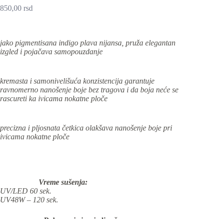
850,00
rsd
jako pigmentisana indigo plava nijansa, pruža elegantan
izgled i pojačava samopouzdanje
kremasta i samonivelišuća konzistencija garantuje
ravnomerno nanošenje boje bez tragova i da boja neće se
rascureti ka ivicama nokatne ploče
precizna i pljosnata četkica olakšava nanošenje boje pri
ivicama nokatne ploče
Vreme sušenja:
UV/LED 60 sek.
UV48W – 120 sek.