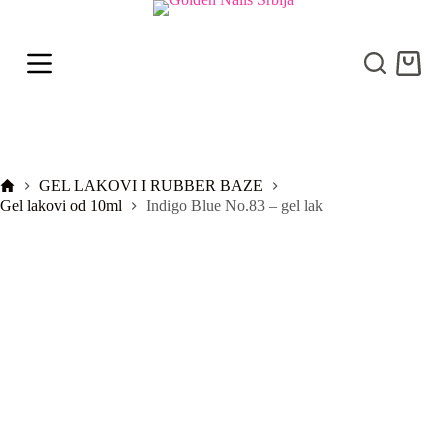
S
k
i
Shoppi
p
cart
t
o
c
o
n
t
Početna
GEL LAKOVI I RUBBER BAZE
e
Gel lakovi od 10ml
Indigo Blue No.83 – gel lak
n
t