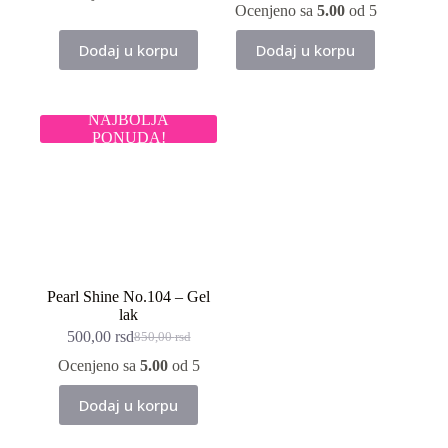
je
je:
Ocenjeno sa
5.00
od 5
bila:
500,00 rsd.
850,00 rsd.
Dodaj u korpu
Dodaj u korpu
NAJBOLJA
PONUDA!
Pearl Shine No.104 – Gel
lak
500,00
rsd
850,00
rsd
Originalna
Trenutna
cena
cena
Ocenjeno sa
5.00
od 5
je
je:
bila:
500,00 rsd.
Dodaj u korpu
850,00 rsd.