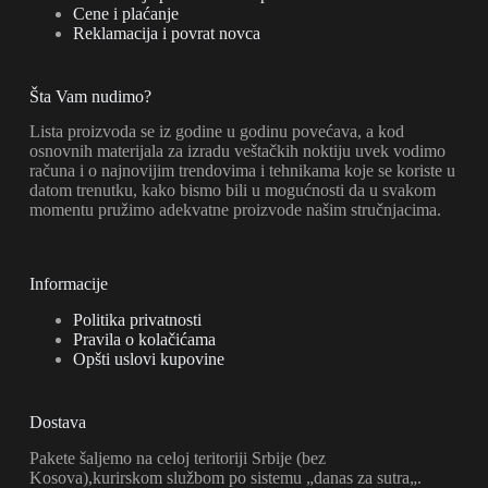
Cene i plaćanje
Reklamacija i povrat novca
Šta Vam nudimo?
Lista proizvoda se iz godine u godinu povećava, a kod
osnovnih materijala za izradu veštačkih noktiju uvek vodimo
računa i o najnovijim trendovima i tehnikama koje se koriste u
datom trenutku, kako bismo bili u mogućnosti da u svakom
momentu pružimo adekvatne proizvode našim stručnjacima.
Informacije
Politika privatnosti
Pravila o kolačićama
Opšti uslovi kupovine
Dostava
Pakete šaljemo na celoj teritoriji Srbije (bez
Kosova),kurirskom službom po sistemu „danas za sutra„.