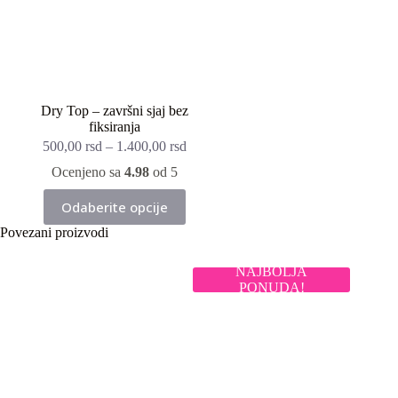
Dry Top – završni sjaj bez
fiksiranja
500,00
rsd
–
1.400,00
rsd
Ocenjeno sa
4.98
od 5
Ovaj
Odaberite opcije
proizvod
ima
Povezani proizvodi
više
varijanti.
NAJBOLJA
Opcije
PONUDA!
mogu
biti
izabrane
na
stranici
proizvoda.