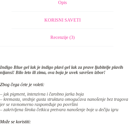
Opis
KORISNI SAVETI
Recenzije (3)
Indigo Blue gel lak je indigo plavi gel lak za prave ljubitelje plavih
nijansi! Bilo leto ili zima, ova boja je uvek savršen izbor!
Zbog čega ćete je voleti:
– jak pigment, intenzivna i čarobno jarka boja
– kremasta, srednje gusta struktura omogućava nanošenje bez tragova
jer se ravnomerno raspoređuje po površini
– zakrivljena široka četkica pretvara nanošenje boje u dečiju igru
Može se koristiti: