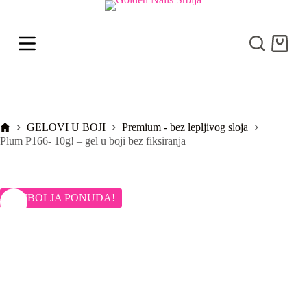
S
k
i
Shoppi
p
cart
t
o
c
o
n
t
Početna
GELOVI U BOJI
Premium - bez lepljivog sloja
e
Plum P166- 10g! – gel u boji bez fiksiranja
n
t
NAJBOLJA PONUDA!