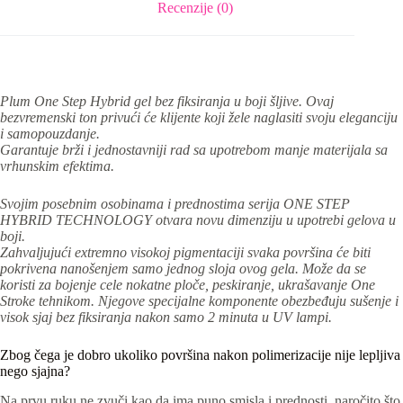
Recenzije (0)
Plum One Step Hybrid gel bez fiksiranja u boji šljive.
Ovaj
bezvremenski ton privući će klijente koji žele naglasiti svoju eleganciju
i samopouzdanje.
Garantuje brži i jednostavniji rad sa upotrebom manje materijala sa
vrhunskim efektima.
Svojim posebnim osobinama i prednostima serija ONE STEP
HYBRID TECHNOLOGY otvara novu dimenziju u upotrebi gelova u
boji.
Zahvaljujući extremno visokoj pigmentaciji svaka površina će biti
pokrivena nanošenjem samo jednog sloja ovog gela. Može da se
koristi za bojenje cele nokatne ploče, peskiranje, ukrašavanje One
Stroke tehnikom. Njegove specijalne komponente obezbeđuju sušenje i
visok sjaj bez fiksiranja nakon samo 2 minuta u UV lampi.
Zbog čega je dobro ukoliko površina nakon polimerizacije nije lepljiva
nego sjajna?
Na prvu ruku ne zvuči kao da ima puno smisla i prednosti, naročito što