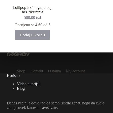
Lollipop P84 – gel u boji
bez fiksiranja
500,00
rsd
Ocenjeno sa
4.60
od 5
Dodaj u korpu
Shop
Kontakt
O nama
My account
Korisno
Video tutorijali
Blog
Danas već nije dovoljno da samo izučite zanat, nego da svoje
znanje uvek iznova usavršavate.