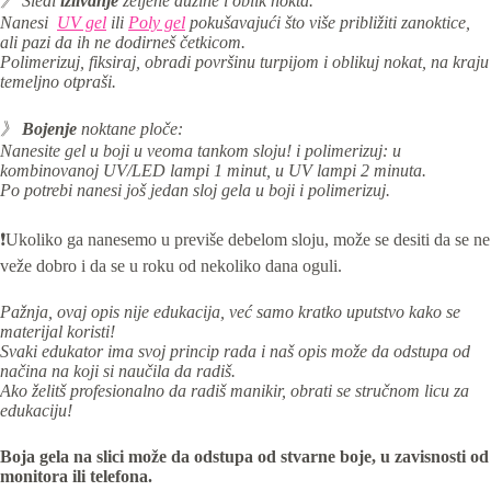
》 Sledi
izlivanje
željene dužine i oblik nokta.
Nanesi
UV gel
ili
Poly gel
pokušavajući što više približiti zanoktice,
ali pazi da ih ne dodirneš četkicom.
Polimerizuj, fiksiraj, obradi površinu turpijom i oblikuj nokat, na kraju
temeljno otpraši.
》
Bojenje
noktane ploče:
Nanesite gel u boji u veoma tankom sloju! i p
olimerizuj: u
kombinovanoj UV/LED lampi 1 minut, u UV lampi 2 minuta.
Po potrebi nanesi još jedan sloj gela u boji i polimerizuj.
❗Ukoliko ga nanesemo u previše debelom sloju, može se desiti da se ne
veže dobro i da se u roku od nekoliko dana oguli.
Pažnja, ovaj opis nije edukacija, već samo kratko uputstvo kako se
materijal koristi!
Svaki edukator ima svoj princip rada i naš opis može da odstupa od
načina na koji si naučila da radiš.
Ako želitš profesionalno da radiš manikir, obrati se stručnom licu za
edukaciju!
Boja gela na slici može da odstupa od stvarne boje, u zavisnosti od
monitora ili telefona.