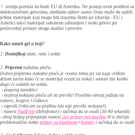
☞ zemlja porekla da bude EU ili Amerika. Ne postoji uvek problem sa
dalekoistočnim gelovima, međutim njihov sastav često može da sadrži
jeftine materijale koji mogu biti izuzetno štetni po zdravlje. EU i
Americi takvi materijali zakonom zabranjeni i svaki gelovi pri
proizvodnji prolaze stroge analize i provere.
Kako naneti gel u boji?
》
Dezinfikuj
alate, ruke i nokte
》
Pripremi
nokatnu ploču.
Dobra priprema nokatne ploče je veoma bitna jer od toga velikim
delom zavisi kako će se materijal vezati za nokat i samim tim koliko
dugo će ostatiti na noktu.
› poguraj zanoktice
› matiraj noktanu ploču ali ne previše! Posebno obrati pažnju na
rubove, krajeve i ćoškove
› otpraši četkicom za prašinu (da nije previše mekana!)
› nanesi
NailPrep
(dehidrator) i sačekaj da se osuši (30-40 sekundi)
› zbog boljeg prijanjanja nanesi
2u1 primer bez kiseline
ili u slučaju
problematične nokte
primer sa kiselinom
+
bonder
i sačekaj da se osuši