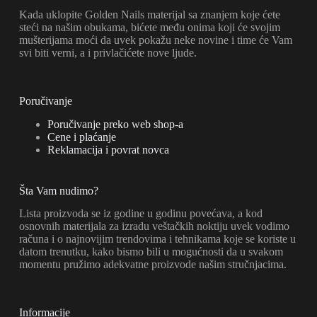
Kada uklopite Golden Nails materijal sa znanjem koje ćete
steći na našim obukama, bićete među onima koji će svojim
mušterijama moći da uvek pokažu neke novine i time će Vam
svi biti verni, a i privlačićete nove ljude.
Poručivanje
Poručivanje preko web shop-a
Cene i plaćanje
Reklamacija i povrat novca
Šta Vam nudimo?
Lista proizvoda se iz godine u godinu povećava, a kod
osnovnih materijala za izradu veštačkih noktiju uvek vodimo
računa i o najnovijim trendovima i tehnikama koje se koriste u
datom trenutku, kako bismo bili u mogućnosti da u svakom
momentu pružimo adekvatne proizvode našim stručnjacima.
Informacije