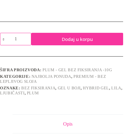
Plum
Dodaj u korpu
P166-
10g!
-
gel
u
boji
ŠIFRA PROIZVODA:
PLUM - GEL BEZ FIKSIRANJA -10G
bez
KATEGORIJE:
NAJBOLJA PONUDA
,
PREMIUM - BEZ
fiksiranja
LEPLJIVOG SLOJA
količina
OZNAKE:
BEZ FIKSIRANJA
,
GEL U BOJI
,
HYBRID GEL
,
LILA
,
LJUBIČASTI
,
PLUM
Opis