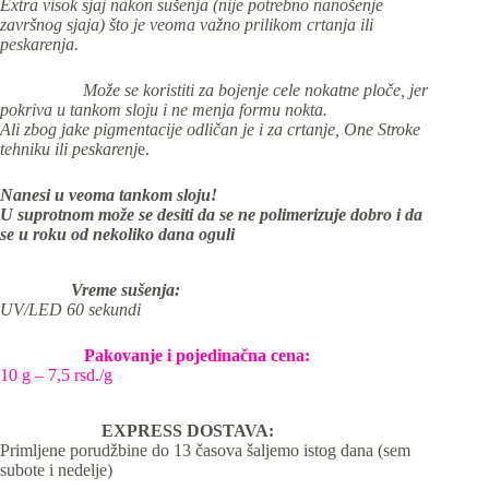
Extra visok sjaj nakon sušenja (nije potrebno nanošenje
završnog sjaja) što je veoma važno prilikom crtanja ili
peskarenja.
Može se koristiti za bojenje cele nokatne ploče, jer
pokriva u tankom sloju i ne menja formu nokta.
Ali zbog jake pigmentacije odličan je i za crtanje, One Stroke
tehniku ili peskarenj
e.
Nanesi u veoma tankom sloju!
U suprotnom može se desiti da se ne polimerizuje dobro i da
se u roku od nekoliko dana oguli
Vreme sušenja:
UV/LED 60 sekundi
Pakovanje i pojedinačna cena:
10 g – 7,5 rsd./g
EXPRESS DOSTAVA:
Primljene porudžbine do 13 časova šaljemo istog dana (sem
subote i nedelje)