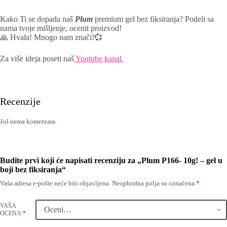
Kako Ti se dopada naš
Plum
premium gel bez fiksiranja? Podeli sa
nama tvoje mišljenje, ocenit proizvod!
🙏 Hvala! Mnogo nam znači!💞
Za više ideja poseti naš
Youtube kanal.
Recenzije
Još nema komentara.
Budite prvi koji će napisati recenziju za „Plum P166- 10g! – gel u
boji bez fiksiranja“
Vaša adresa e-pošte neće biti objavljena.
Neophodna polja su označena
*
VAŠA
OCENA
*