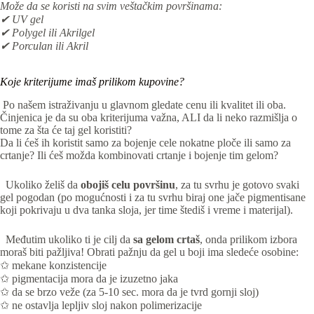
Može da se koristi na svim veštačkim površinama:
✔ UV gel
✔ Polygel ili Akrilgel
✔ Porculan ili Akril
Koje kriterijume imaš prilikom kupovine?
Po našem istraživanju u glavnom gledate cenu ili kvalitet ili oba.
Činjenica je da su oba kriterijuma važna, ALI da li neko razmišlja o
tome za šta će taj gel koristiti?
Da li ćeš ih koristit samo za bojenje cele nokatne ploče ili samo za
crtanje? Ili ćeš možda kombinovati crtanje i bojenje tim gelom?
Ukoliko želiš da
obojiš celu površinu
, za tu svrhu je gotovo svaki
gel pogodan (po mogućnosti i za tu svrhu biraj one jače pigmentisane
koji pokrivaju u dva tanka sloja, jer time štediš i vreme i materijal).
Međutim ukoliko ti je cilj da
sa gelom crtaš
, onda prilikom izbora
moraš biti pažljiva! Obrati pažnju da gel u boji ima sledeće osobine:
✩ mekane konzistencije
✩ pigmentacija mora da je izuzetno jaka
✩ da se brzo veže (za 5-10 sec. mora da je tvrd gornji sloj)
✩ ne ostavlja lepljiv sloj nakon polimerizacije