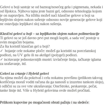
Gelovi u boji sastoje se od baznog/nosećeg gela i pigmenata, nekada i
od šljokica. Njihova tajna jeste bazni gel, odnosno tehnologija kojom
je on napravljen.
Na tržištu možeš naći klasične gelove u boji sa
lepljivim slojem nakon sušenje odnosno novije generacije gelove koji
ne ostavljaju lepljikavi sloj nakon sušenja.
Klasični gelovi u boji – sa lepljikavim slojem nakon polimerizacije
Ti gelovi su se još davno prvi put mogli kupiti, a sada već postoje u
svim mogućim bojama.
Za šta koristiš klasičan gel u boji?
✓ bojanje cele nokatne ploče: možeš ga koristiti na porcelanskoj
podlozi, na UV gelu ili na akrilgel (polygel) podlozi.
✓ iscrtavanje jednostavnijih mustri: izvlačenje linija, tačkanje iglama
za urašavanje, itd.
Gelovi za crtanje i Hybrid gelovi
Sa njima možeš da pokrivaš i celu nokatnu površinu (prilikom takvog
korišćenja moraš voditi računa da ga nanosiš u izuzetno tankom sloju),
i odlični su za sve vrte ukrašavanja: OneStroke, peskarenje, pečat,
tanke linije itd. Više u Hybrid gelovima ovde možeš pročitati.
Prilikom kupovine po mogućnosti obrati pažnju i na sledeće: