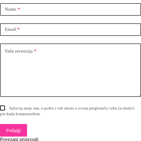
Name
*
Email
*
Vaša recenzija
*
Sačuvaj moje ime, e-poštu i veb mesto u ovom pregledaču veba za sledeći
put kada komentarišem.
Pošalji
Povezani proizvodi