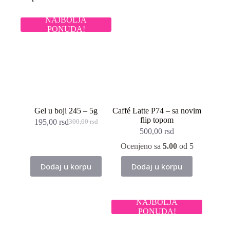
NAJBOLJA
PONUDA!
Gel u boji 245 – 5g
Caffé Latte P74 – sa novim
flip topom
195,00
rsd
300,00
rsd
Originalna
Trenutna
500,00
rsd
cena
cena
je
je:
Ocenjeno sa
5.00
od 5
bila:
195,00 rsd.
300,00 rsd.
Dodaj u korpu
Dodaj u korpu
NAJBOLJA
PONUDA!