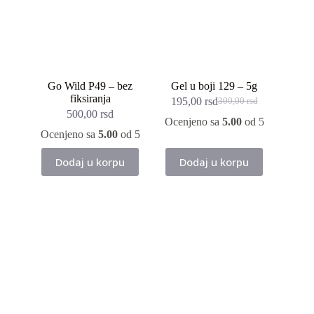
Go Wild P49 – bez
Gel u boji 129 – 5g
fiksiranja
195,00
rsd
300,00
rsd
Originalna
Trenutna
500,00
rsd
cena
cena
Ocenjeno sa
5.00
od 5
je
je:
Ocenjeno sa
5.00
od 5
bila:
195,00 rsd.
300,00 rsd.
Dodaj u korpu
Dodaj u korpu