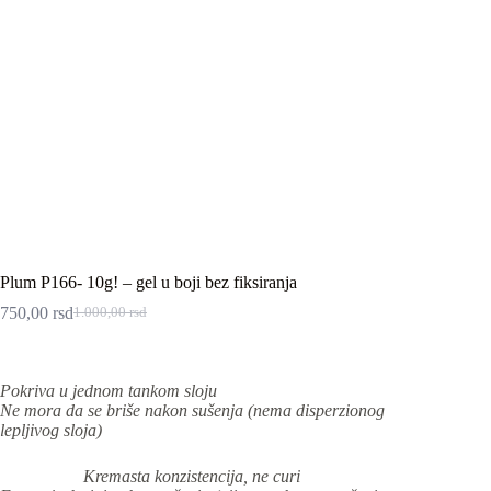
Plum P166- 10g! – gel u boji bez fiksiranja
750,00
rsd
1.000,00
rsd
Originalna
Trenutna
cena
cena
je
je:
bila:
750,00 rsd.
Pokriva u jednom tankom sloju
1.000,00 rsd.
Ne mora da se briše nakon sušenja (nema disperzionog
lepljivog sloja)
Kremasta konzistencija, ne curi