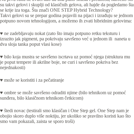
su takvi gelovi i skuplji od klasičnih gelova, ali hajde da pogledamo šta
se krije iza toga. Šta znači ONE STEP Hybrid Technology?
Takvi gelovi su se prepar godina pojavili na pijaci i izrađuju se jednom
potpuno novom tehnologijom, a možemo ih zvati hibridnim gelovima:
♥ ne zadebljavaju nokat (zato što imaju potpuno retku teksturu i
izrazito jak pigment, pa pokrivaju savršeno već u jednom ili naneta u
dva sloja tanka poput vlasi kose)
♥ bilo koja mustra se savršeno iscrtava uz pomoć njega (struktura mu
je poput tempere ili akrilne boje, ne curi i savršeno pokriva bez
nejednakosti)
♥ može se koristiti i za pečatiranje
♥
ombre se može savršeno odraditi njime (bilo tehnikom uz pomoć
sunđera, bilo klasičnom tehnikom četkicom)
♥
štedi novac (testirali smo klasičan i One Step gel. One Step nam je
obojio skoro duplo više noktiju, jer ukoliko se pravilno koristi kao što
smo vam pokazali, zaista se sporo troši)