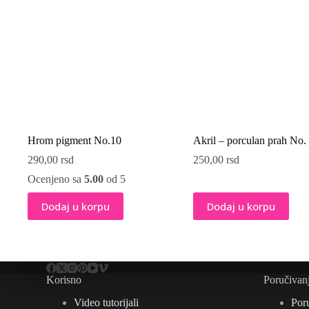
Hrom pigment No.10
Akril – porculan prah No.
290,00
rsd
250,00
rsd
Ocenjeno sa
5.00
od 5
Dodaj u korpu
Dodaj u korpu
Korisno
Poručivan
Video tutorijali
Por