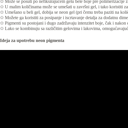
✩ Može se posuti po nefiksirajućem gelu bele boje pre polimerizacije za
✩ U malim količinama može se umešati u završni gel, i tako koristiti za 
✩ Umešano u beli gel, dobija se neon gel (pri čemu treba paziti na koli
✩ Možete ga koristiti za posipanje i iscrtavanje detalja za dodatnu dimen
✩ Pigmenti su postojani i dugo zadržavaju intenzitet boje, čak i nakon
✩ Lako se kombinuju sa različitim gelovima i lakovima, omogućavajući
Ideja za upotrebu neon pigmenta