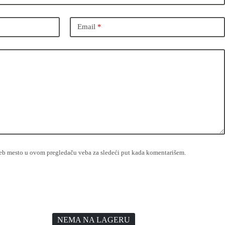
Email
*
veb mesto u ovom pregledaču veba za sledeći put kada komentarišem.
NEMA NA LAGERU