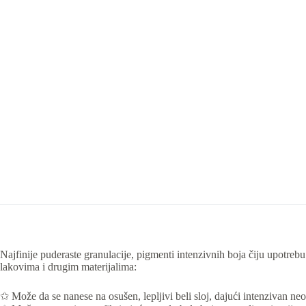
Najfinije puderaste granulacije, pigmenti intenzivnih boja čiju upotr
lakovima i drugim materijalima:
✩ Može da se nanese na osušen, lepljivi beli sloj, dajući intenzivan neo