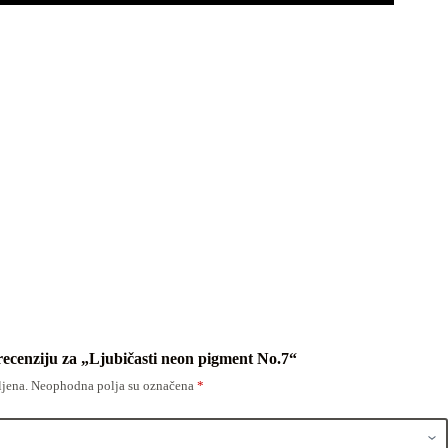
 recenziju za „Ljubičasti neon pigment No.7“
ljena.
Neophodna polja su označena
*