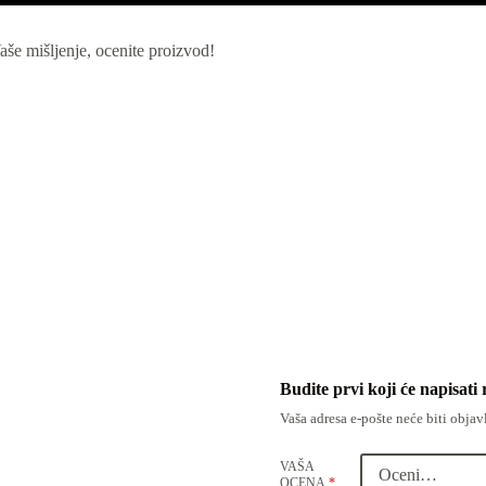
še mišljenje, ocenite proizvod!
Budite prvi koji će napisati
Vaša adresa e-pošte neće biti objav
VAŠA
OCENA
*