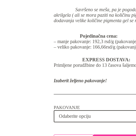
Savršeno se meša, pa je pogodan
akrilgela
( ali se mora paziti na količinu p
dodavanja velike količine pigmenta gel se 
Pojedinačna cena:
– manje pakovanje: 192,3 rsd/g (pakovanje
– veliko pakovanje: 166,66rsd/g (pakovanj
EXPRESS DOSTAVA:
Primljene porudžbine do 13 časova šaljemo 
Izaberit željeno pakovanje!
PAKOVANJE