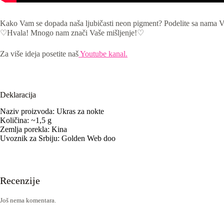
Kako Vam se dopada naša ljubičasti neon pigment? Podelite sa nama Va
♡Hvala! Mnogo nam znači Vaše mišljenje!♡
Za više ideja posetite naš
Youtube kanal.
Deklaracija
Naziv proizvoda: Ukras za nokte
Količina: ~1,5 g
Zemlja porekla: Kina
Uvoznik za Srbiju: Golden Web doo
Recenzije
Još nema komentara.