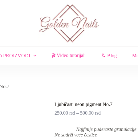
🎬 Video tutorijali
 PROIZVODI
📝 Blog
Mo
 No.7
Ljubičasti neon pigment No.7
250,00
rsd
–
500,00
rsd
Najfinije puderaste granulacije 
Ne sadrži veće čestice