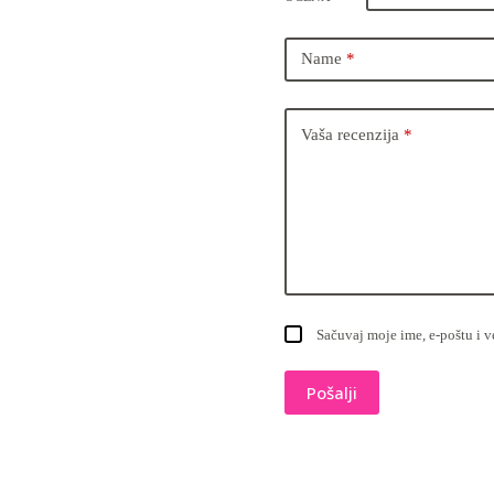
Name
*
Vaša recenzija
*
Sačuvaj moje ime, e-poštu i 
Pošalji