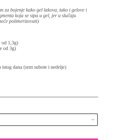
 za bojenje kako gel lakova, tako i gelove i
igmenta koja se sipa u gel, jer u slučaju
neće polimerizovati)
 od 1,3g)
e od 3g)
istog dana (sem subote i nedelje)