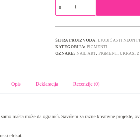
Ljubičasti
neon
pigment
No.7
količina
ŠIFRA PROIZVODA:
LJUBIČASTI NEON P
KATEGORIJA:
PIGMENTI
OZNAKE:
NAIL ART
,
PIGMENT
,
UKRASI 
Opis
Deklaracija
Recenzije (0)
ebu samo mašta može da ograniči. Savršeni za razne kreativne projekte
nski efekat.