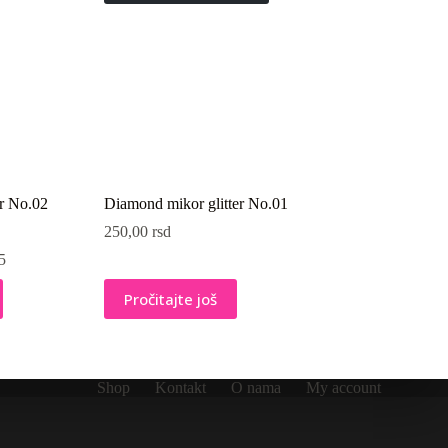
er No.02
Diamond mikor glitter No.01
250,00
rsd
5
Pročitajte još
Shop
Kontakt
O nama
My account