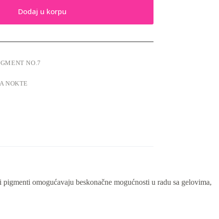
Dodaj u korpu
IGMENT NO.7
ZA NOKTE
, ovi pigmenti omogućavaju beskonačne mogućnosti u radu sa gelovima,