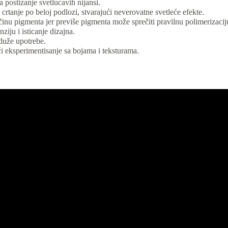
 postizanje svetlucavih nijansi.
crtanje po beloj podlozi, stvarajući neverovatne svetleće efekte.
činu pigmenta jer previše pigmenta može sprečiti pravilnu polimerizacij
ziju i isticanje dizajna.
 duže upotrebe.
 eksperimentisanje sa bojama i teksturama.