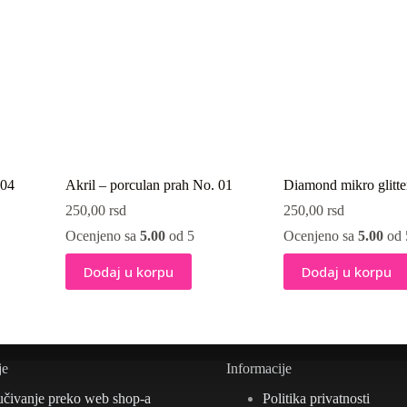
 04
Akril – porculan prah No. 01
Diamond mikro glitt
250,00
rsd
250,00
rsd
Ocenjeno sa
5.00
od 5
Ocenjeno sa
5.00
od 
Dodaj u korpu
Dodaj u korpu
je
Informacije
učivanje preko web shop-a
Politika privatnosti