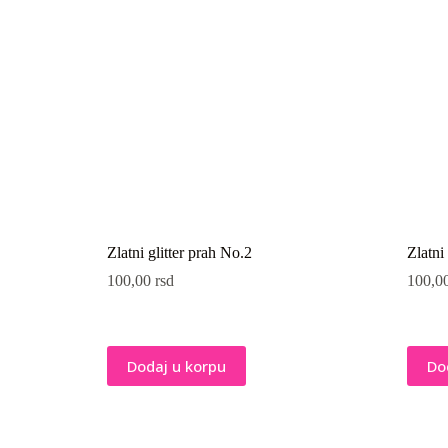
Zlatni glitter prah No.2
Zlatni
100,00
rsd
100,0
Dodaj u korpu
Do