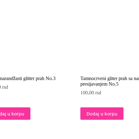
 narandžasti glitter prah No.3
Tamnocrveni gliter prah sa n
presijavanjem No.5
0
rsd
100,00
rsd
daj u korpu
Dodaj u korpu