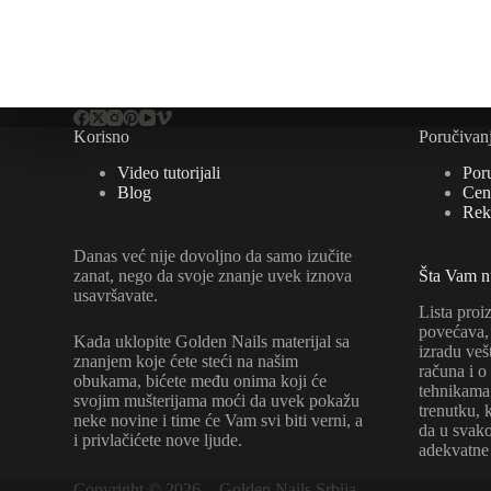
Korisno
Poručivan
Video tutorijali
Por
Blog
Cene
Rek
Danas već nije dovoljno da samo izučite
zanat, nego da svoje znanje uvek iznova
Šta Vam 
usavršavate.
Lista proi
povećava, 
Kada uklopite Golden Nails materijal sa
izradu veš
znanjem koje ćete steći na našim
računa i o
obukama, bićete među onima koji će
tehnikama 
svojim mušterijama moći da uvek pokažu
trenutku, 
neke novine i time će Vam svi biti verni, a
da u sva
i privlačićete nove ljude.
adekvatne
Copyright © 2026 - Golden Nails Srbija