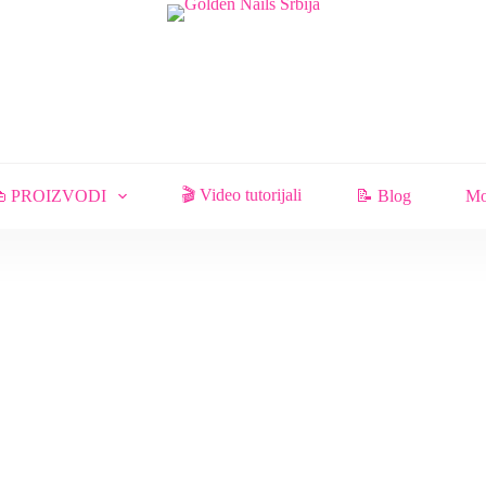
🎬 Video tutorijali
 PROIZVODI
📝 Blog
Mo