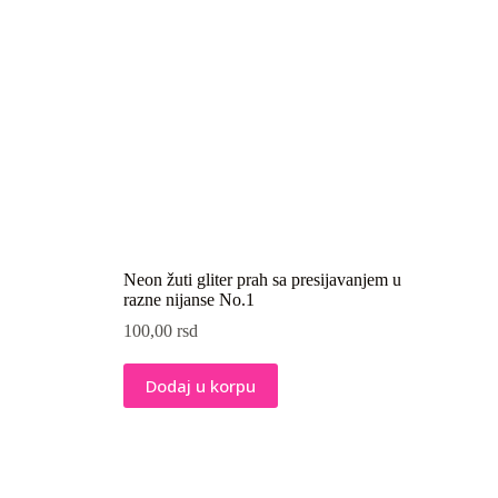
Neon žuti gliter prah sa presijavanjem u
razne nijanse No.1
100,00
rsd
Dodaj u korpu