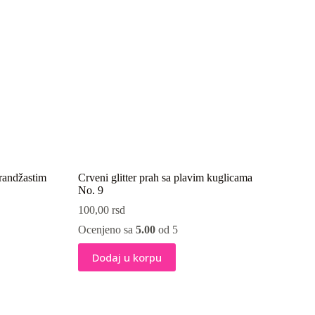
arandžastim
Crveni glitter prah sa plavim kuglicama
No. 9
100,00
rsd
Ocenjeno sa
5.00
od 5
Dodaj u korpu