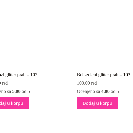
ozi glitter prah – 102
Beli-zeleni glitter prah – 103
0
rsd
100,00
rsd
eno sa
5.00
od 5
Ocenjeno sa
4.00
od 5
daj u korpu
Dodaj u korpu