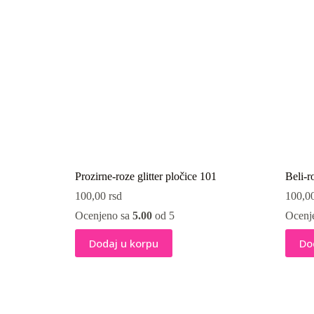
Prozirne-roze glitter pločice 101
Beli-r
100,00
rsd
100,0
Ocenjeno sa
5.00
od 5
Ocenj
Dodaj u korpu
Do