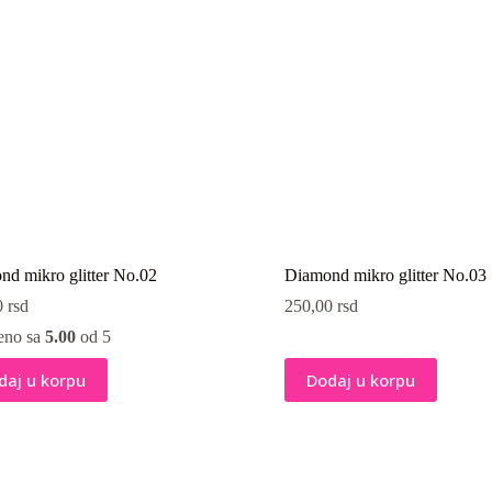
d mikro glitter No.02
Diamond mikro glitter No.03
0
rsd
250,00
rsd
eno sa
5.00
od 5
daj u korpu
Dodaj u korpu