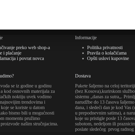
je
Informacije
učivanje preko web shop-a
Politika privatnosti
 i plaćanje
Pravila o kolačićama
lamacija i povrat novca
Opšti uslovi kupovine
nudimo?
Dostava
zvoda se iz godine u godinu
Pakete šaljemo na celoj teritorij
a kod osnovnih materijala za
(bez Kosova),kurirskom služb
tačkih noktiju uvek vodimo
sistemu „danas za sutra„. Priml
 najnovijim trendovima i
narudžbe do 13 časova šaljemo 
koje se koriste u datom
dana, i sledeći dan je kod Vas 
kako bismo bili u mogućnosti
u prepodnevnim satima), a nar
kom momentu pružimo
koje su pristigle posle 13 časov
 proizvode našim stručnjacima.
subotom, nedeljom ili praznici
poslate sledećeg prvog radnog