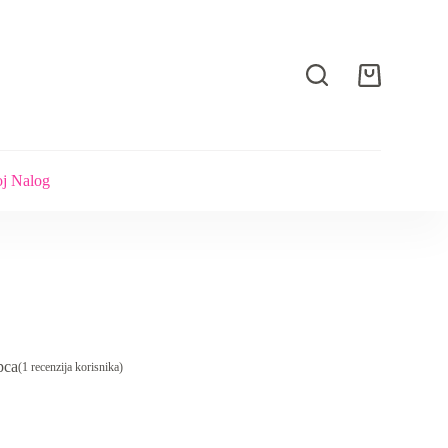
Shopping
cart
j Nalog
pca
(
1
recenzija korisnika)