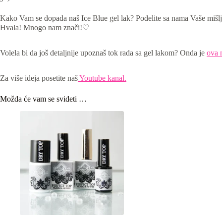
Kako Vam se dopada naš Ice Blue gel lak? Podelite sa nama Vaše mišlj
Hvala! Mnogo nam znači!♡
Volela bi da još detaljnije upoznaš tok rada sa gel lakom? Onda je
ova 
Za više ideja posetite naš
Youtube kanal.
Možda će vam se svideti …