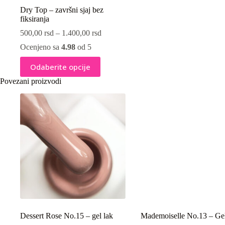
Dry Top – završni sjaj bez
fiksiranja
500,00
rsd
–
1.400,00
rsd
Ocenjeno sa
4.98
od 5
Ovaj
Odaberite opcije
proizvod
ima
Povezani proizvodi
više
varijanti.
Opcije
mogu
biti
izabrane
na
stranici
proizvoda.
Dessert Rose No.15 – gel lak
Mademoiselle No.13 – Gel