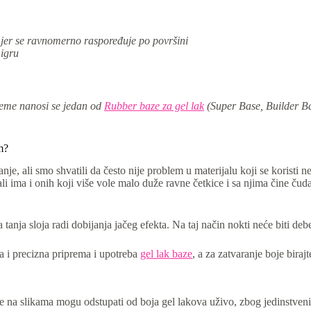
 jer se ravnomerno raspoređuje po površini
 igru
reme nanosi se jedan od
Rubber baze za gel lak
(Super Base, Builder Ba
m?
nje, ali smo shvatili da često nije problem u materijalu koji se koristi
 ima i onih koji više vole malo duže ravne četkice i sa njima čine čuda
anja sloja radi dobijanja jačeg efekta. Na taj način nokti neće biti debe
na i precizna priprema i upotreba
gel lak baze
, a za zatvaranje boje birajt
 na slikama mogu odstupati od boja gel lakova uživo, zbog jedinstveni