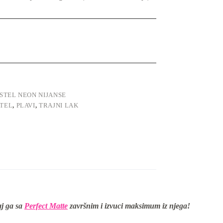
STEL NEON NIJANSE
STEL
,
PLAVI
,
TRAJNI LAK
aj ga sa
Perfect Matte
završnim i izvuci maksimum iz njega!