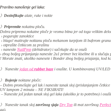
Pravilno nanošenje gel laka:
》
Dezinfikujte
alate, ruke i nokte
》
Pripremite
nokatnu ploču.
Dobra priprema nokatne ploče je veoma bitna jer od toga velikim delom 
› pogurajte zanoktice
› blago! matirajte noktanu ploču mekanom turpijom ili buferom granul
› otprašite četkicom za prašinu
› nanesite
NailPrep
(dehidrator) i sačekajte da se osuši
› zbog boljeg prijanjanja nanesite 2u1 primer bez kiseline ili u slučaju
! Morate znati, ukoliko nanesete i Bonder zbog boljeg priajanja, kod ko
》 Nanesite
jedan od
rubber baze
i os
ušite. U kombinovanoj UV/LED 
》
Bojenje
noktane ploče:
– Dobro promešajte gel lak i nanesite tanak sloj (prislanjanjem četkice 
UV lampom 2 minuta – NE FIKSIRATI!
– Nanesite još jedan tanak sloj gel laka (ukoliko je to potrebno) i osu
》 Nanesite tanak sloj
završnog sjaja
Dry Top
ili mat završnog
Perfect
ga).