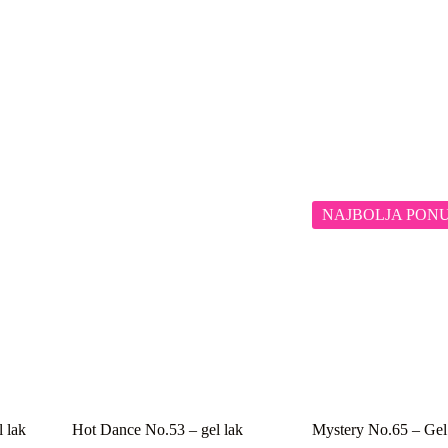
NAJBOLJA PON
 lak
Hot Dance No.53 – gel lak
Mystery No.65 – Gel