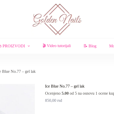
🎬 Video tutorijali
 PROIZVODI
📝 Blog
Mo
e Blue No.77 – gel lak
Ice Blue No.77 – gel lak
Ocenjeno
5.00
od 5 na osnovu
1
ocene ku
850,00
rsd