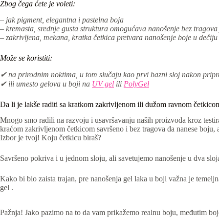
Zbog čega ćete je voleti:
– jak pigment, elegantna i pastelna boja
– kremasta, srednje gusta struktura omogućava nanošenje bez tragova
– zakrivljena, mekana, kratka četkica pretvara nanošenje boje u dečiju
Može se koristiti:
✔ na prirodnim noktima, u tom slučaju kao prvi bazni sloj nakon prip
✔ ili umesto gelova u boji na
UV gel
ili
PolyGel
Da li je lakše raditi sa kratkom zakrivljenom ili dužom ravnom četkico
Mnogo smo radili na razvoju i usavršavanju naših proizvoda kroz testira
kraćom zakrivljenom četkicom savršeno i bez tragova da nanese boju, ali
Izbor je tvoj! Koju četkicu biraš?
Savršeno pokriva i u jednom sloju, ali savetujemo nanošenje u dva sloja t
Kako bi bio zaista trajan, pre nanošenja gel laka u boji važna je temelj
gel .
Pažnja! Jako pazimo na to da vam prikažemo realnu boju, međutim boje