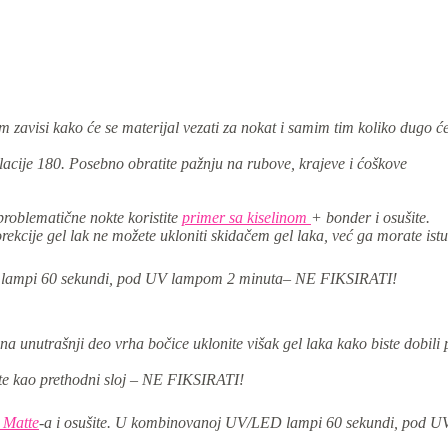
zavisi kako će se materijal vezati za nokat i samim tim koliko dugo će 
acije 180. Posebno obratite pažnju na rubove, krajeve i ćoškove
 problematične nokte koristite
primer sa kiselinom
+ bonder i osušite.
rekcije gel lak ne možete ukloniti skidačem gel laka, već ga morate istu
lampi 60 sekundi,
pod UV lampom 2 minuta
– NE FIKSIRATI!
na unutrašnji deo vrha bočice uklonite višak gel laka kako biste dobili 
šite kao prethodni sloj – NE FIKSIRATI!
 Matte
-a i osu
šite. U
kombinovanoj UV/LED lampi 60 sekundi,
pod UV 