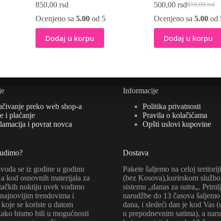
850,00
rsd
500,00
rsd
850,00
rsd
Originalna
Trenutna
cena
cena
Ocenjeno sa
5.00
od 5
Ocenjeno sa
5.00
od 
je
je:
bila:
500,00 rsd.
Dodaj u korpu
Dodaj u korpu
850,00 rsd.
je
Informacije
učivanje preko web shop-a
Politika privatnosti
 i plaćanje
Pravila o kolačićama
lamacija i povrat novca
Opšti uslovi kupovine
nudimo?
Dostava
zvoda se iz godine u godinu
Pakete šaljemo na celoj teritorij
a kod osnovnih materijala za
(bez Kosova),kurirskom služb
tačkih noktiju uvek vodimo
sistemu „danas za sutra„. Priml
 najnovijim trendovima i
narudžbe do 13 časova šaljemo 
koje se koriste u datom
dana, i sledeći dan je kod Vas 
kako bismo bili u mogućnosti
u prepodnevnim satima), a nar