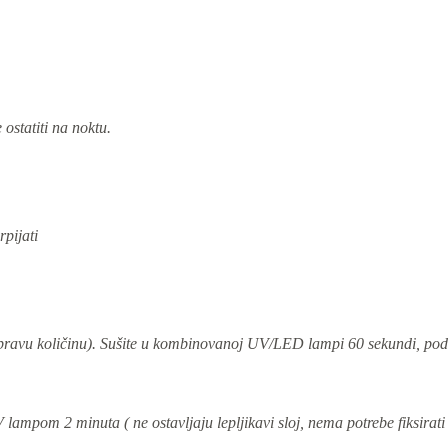
ostatiti na noktu.
rpijati
pravu količinu). S
ušite u kombinovanoj
UV/LED lampi 60 sekundi,
pod
lampom 2 minuta ( ne ostavljaju lepljikavi sloj, nema potrebe fiksirati