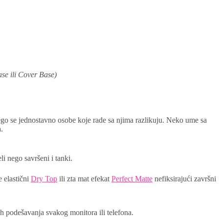
se ili Cover Base)
 nego se jednostavno osobe koje rade sa njima razlikuju. Neko ume sa
.
li nego savršeni i tanki.
e elastični
Dry Top
ili zta mat efekat
Perfect Matte
nefiksirajući završni
h podešavanja svakog monitora ili telefona.