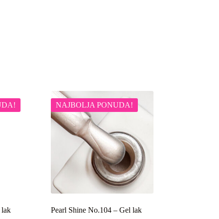
UDA!
NAJBOLJA PONUDA!
 lak
Pearl Shine No.104 – Gel lak