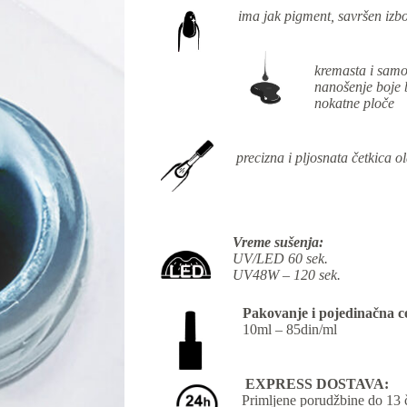
ima jak pigment, savršen izbor
kremasta i samo
nanošenje boje b
nokatne ploče
precizna i pljosnata četkica 
Vreme sušenja:
UV/LED 60 sek.
UV48W – 120 sek.
Pakovanje i pojedinačna c
10ml – 85din/ml
EXPRESS DOSTAVA:
Primljene porudžbine do 13 č