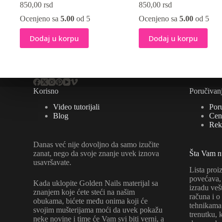
850,00
rsd
850,00
rsd
Ocenjeno sa
5.00
od 5
Ocenjeno sa
5.00
od 5
Dodaj u korpu
Dodaj u korpu
Korisno
Poručivan
Video tutorijali
Por
Blog
Cene
Rek
Danas već nije dovoljno da samo izučite
zanat, nego da svoje znanje uvek iznova
Šta Vam 
usavršavate.
Lista proi
povećava, 
Kada uklopite Golden Nails materijal sa
izradu veš
znanjem koje ćete steći na našim
računa i o
obukama, bićete među onima koji će
tehnikama 
svojim mušterijama moći da uvek pokažu
trenutku, 
neke novine i time će Vam svi biti verni, a