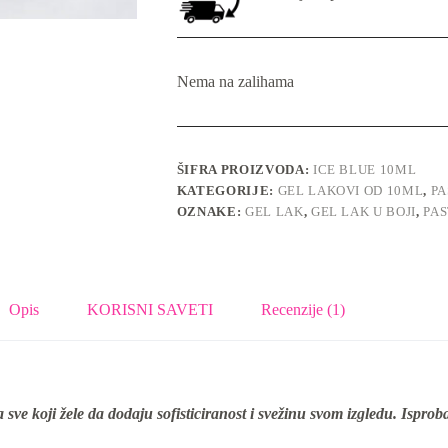
Nema na zalihama
ŠIFRA PROIZVODA:
ICE BLUE 10ML
KATEGORIJE:
GEL LAKOVI OD 10ML
,
PA
OZNAKE:
GEL LAK
,
GEL LAK U BOJI
,
PA
Opis
KORISNI SAVETI
Recenzije (1)
a sve koji žele da dodaju sofisticiranost i svežinu svom izgledu. Isprob