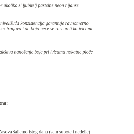
 ukoliko si ljubitelj pastelne neon nijanse
nivelišuća konzistencija garantuje ravnomerno
ez tragova i da boja neće se rascureti ka ivicama
olakšava nanošenje boje pri ivicama nokatne ploče
ena:
asova šaljemo istog dana (sem subote i nedelje)