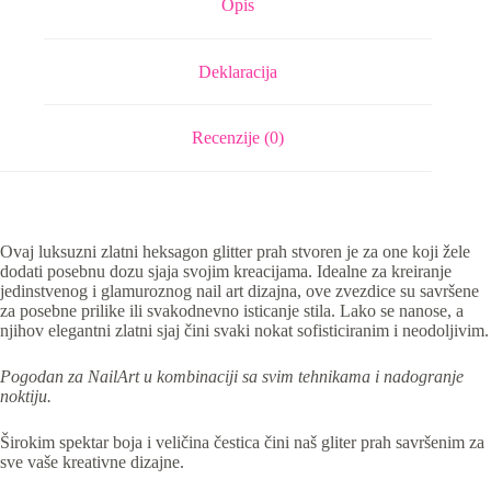
Opis
Deklaracija
Recenzije (0)
Ovaj luksuzni zlatni heksagon glitter prah stvoren je za one koji žele
dodati posebnu dozu sjaja svojim kreacijama. Idealne za kreiranje
jedinstvenog i glamuroznog nail art dizajna, ove zvezdice su savršene
za posebne prilike ili svakodnevno isticanje stila. Lako se nanose, a
njihov elegantni zlatni sjaj čini svaki nokat sofisticiranim i neodoljivim.
Pogodan za NailArt u kombinaciji sa svim tehnikama i nadogranje
noktiju.
Širokim spektar boja i veličina čestica čini naš gliter prah savršenim za
sve vaše kreativne dizajne.