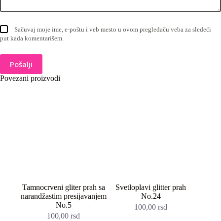
Sačuvaj moje ime, e-poštu i veb mesto u ovom pregledaču veba za sledeći
put kada komentarišem.
Pošalji
Povezani proizvodi
Tamnocrveni gliter prah sa
Svetloplavi glitter prah
narandžastim presijavanjem
No.24
No.5
100,00
rsd
100,00
rsd