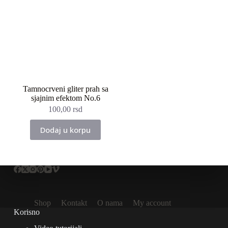
Tamnocrveni gliter prah sa
sjajnim efektom No.6
100,00
rsd
Dodaj u korpu
Shop
Kontakt
O nama
My account
Korisno