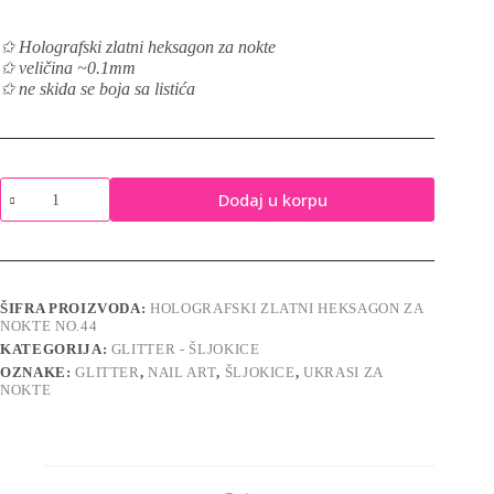
✩ Holografski zlatni heksagon za nokte
✩ veličina ~0.1mm
✩ ne skida se boja sa listića
Holografski
Dodaj u korpu
zlatni
heksagon
za
nokte
No.44
količina
ŠIFRA PROIZVODA:
HOLOGRAFSKI ZLATNI HEKSAGON ZA
NOKTE NO.44
KATEGORIJA:
GLITTER - ŠLJOKICE
OZNAKE:
GLITTER
,
NAIL ART
,
ŠLJOKICE
,
UKRASI ZA
NOKTE