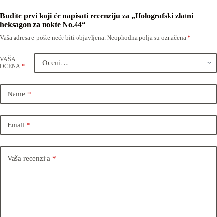
Budite prvi koji će napisati recenziju za „Holografski zlatni
heksagon za nokte No.44“
Vaša adresa e-pošte neće biti objavljena.
Neophodna polja su označena
*
VAŠA
OCENA
*
Name
*
Email
*
Vaša recenzija
*