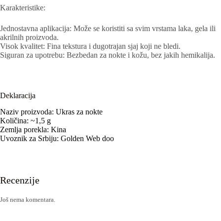
Karakteristike:
Jednostavna aplikacija: Može se koristiti sa svim vrstama laka, gela ili
akrilnih proizvoda.
Visok kvalitet: Fina tekstura i dugotrajan sjaj koji ne bledi.
Siguran za upotrebu: Bezbedan za nokte i kožu, bez jakih hemikalija.
Deklaracija
Naziv proizvoda: Ukras za nokte
Količina: ~1,5 g
Zemlja porekla: Kina
Uvoznik za Srbiju: Golden Web doo
Recenzije
Još nema komentara.