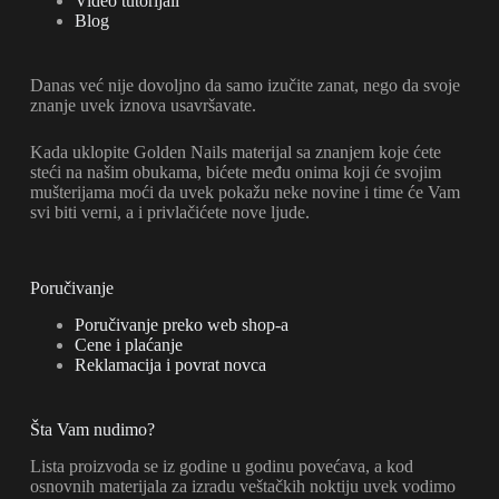
Video tutorijali
Blog
Danas već nije dovoljno da samo izučite zanat, nego da svoje
znanje uvek iznova usavršavate.
Kada uklopite Golden Nails materijal sa znanjem koje ćete
steći na našim obukama, bićete među onima koji će svojim
mušterijama moći da uvek pokažu neke novine i time će Vam
svi biti verni, a i privlačićete nove ljude.
Poručivanje
Poručivanje preko web shop-a
Cene i plaćanje
Reklamacija i povrat novca
Šta Vam nudimo?
Lista proizvoda se iz godine u godinu povećava, a kod
osnovnih materijala za izradu veštačkih noktiju uvek vodimo