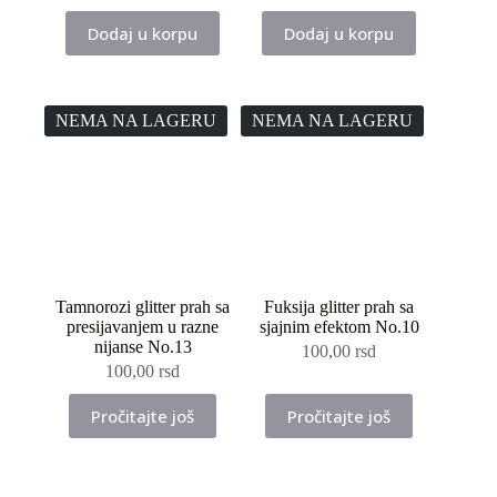
Dodaj u korpu
Dodaj u korpu
NEMA NA LAGERU
NEMA NA LAGERU
Tamnorozi glitter prah sa
Fuksija glitter prah sa
presijavanjem u razne
sjajnim efektom No.10
nijanse No.13
100,00
rsd
100,00
rsd
Pročitajte još
Pročitajte još