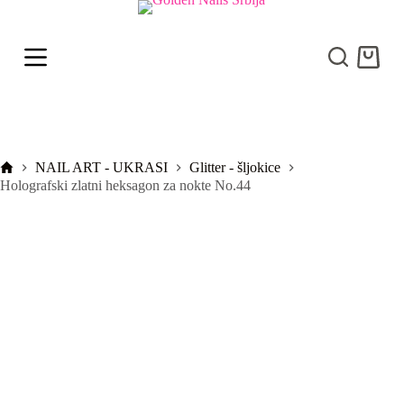
S
k
i
Shoppi
p
cart
t
o
c
o
n
t
Početna
NAIL ART - UKRASI
Glitter - šljokice
e
Holografski zlatni heksagon za nokte No.44
n
t