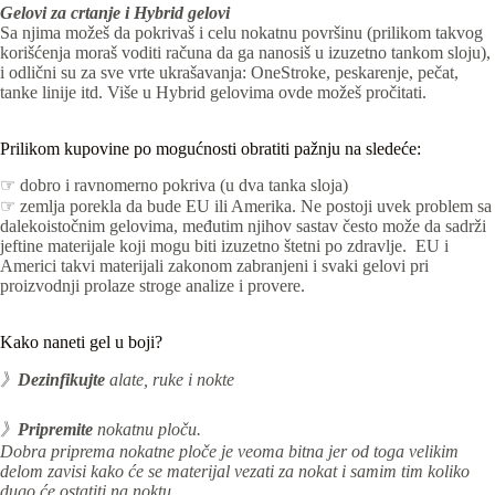
Gelovi za crtanje i Hybrid gelovi
Sa njima možeš da pokrivaš i celu nokatnu površinu (prilikom takvog
korišćenja moraš voditi računa da ga nanosiš u izuzetno tankom sloju),
i odlični su za sve vrte ukrašavanja: OneStroke, peskarenje, pečat,
tanke linije itd. Više u Hybrid gelovima ovde možeš pročitati.
Prilikom kupovine po mogućnosti obratiti pažnju na sledeće:
☞ dobro i ravnomerno pokriva (u dva tanka sloja)
☞ zemlja porekla da bude EU ili Amerika. Ne postoji uvek problem sa
dalekoistočnim gelovima, međutim njihov sastav često može da sadrži
jeftine materijale koji mogu biti izuzetno štetni po zdravlje. EU i
Americi takvi materijali zakonom zabranjeni i svaki gelovi pri
proizvodnji prolaze stroge analize i provere.
Kako naneti gel u boji?
》
Dezinfikujte
alate, ruke i nokte
》
Pripremite
nokatnu ploču.
Dobra priprema nokatne ploče je veoma bitna jer od toga velikim
delom zavisi kako će se materijal vezati za nokat i samim tim koliko
dugo će ostatiti na noktu.