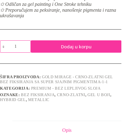
✩ Odličan za gel painting i One Stroke tehniku
✩ Preporučujem za peksiranje, nanošenje pigmenta i razna
ukrašavanja
Gold
Dodaj u korpu
Mirage
M267-
bez
fiksiranja
količina
ŠIFRA PROIZVODA:
GOLD MIRAGE - CRNO-ZLATNI GEL
BEZ FIKSIRANJA SA SUPER SJAJNIM PIGMENTIMA-1-1
KATEGORIJA:
PREMIUM - BEZ LEPLJIVOG SLOJA
OZNAKE:
BEZ FIKSIRANJA
,
CRNO-ZLATNI
,
GEL U BOJI
,
HYBRID GEL
,
METALLIC
Opis