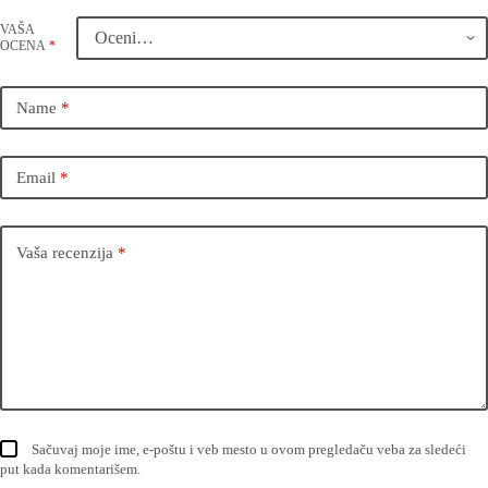
VAŠA
OCENA
*
Name
*
Email
*
Vaša recenzija
*
Sačuvaj moje ime, e-poštu i veb mesto u ovom pregledaču veba za sledeći
put kada komentarišem.