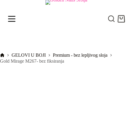
S
k
i
Shoppi
p
cart
t
o
c
o
n
t
Početna
GELOVI U BOJI
Premium - bez lepljivog sloja
e
Gold Mirage M267- bez fiksiranja
n
t