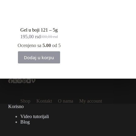
Gel u boji 121 – 5g
195,00
rsd
300,00
rsd
Originalna
Trenutna
cena
cena
Ocenjeno sa
5.00
od 5
je
je:
bila:
195,00 rsd.
Dodaj u korpu
300,00 rsd.
Shop
Kontakt
O nama
My account
Korisno
Video tutorijali
Blog