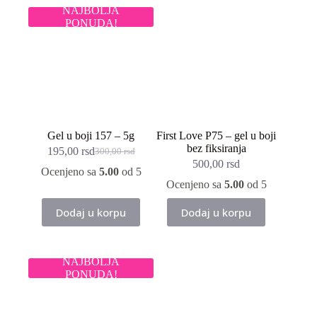
varijanti.
NAJBOLJA
Opcije
PONUDA!
mogu
biti
izabrane
na
stranici
proizvoda.
Gel u boji 157 – 5g
First Love P75 – gel u boji
bez fiksiranja
195,00
rsd
300,00
rsd
Originalna
Trenutna
500,00
rsd
cena
cena
Ocenjeno sa
5.00
od 5
je
je:
Ocenjeno sa
5.00
od 5
bila:
195,00 rsd.
300,00 rsd.
Dodaj u korpu
Dodaj u korpu
NAJBOLJA
PONUDA!