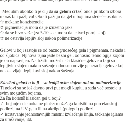
Međutim ukoliko ti je cilj da
sa gelom crtaš
, onda prilikom izbora
moraš biti pažljiva! Obrati pažnju da gel u boji ima sledeće osobine:
✩ mekane konzistencije
✩ pigmentacija mora da je izuzetno jaka
✩ da se brzo veže (za 5-10 sec. mora da je tvrd gornji sloj)
✩ ne ostavlja lepljiv sloj nakon polimerizacije
Gelovi u boji sastoje se od baznog/nosećeg gela i pigmenata, nekada i
od šljokica. Njihova tajna jeste bazni gel, odnosno tehnologija kojom
je on napravljen.
Na tržištu možeš naći klasične gelove u boji sa
lepljivim slojem nakon sušenje odnosno novije generacije gelove koji
ne ostavljaju lepljikavi sloj nakon šušenja.
Klasični gelovi u boji – sa lepljikavim slojem nakon polimerizacije
Ti gelovi su se još davno prvi put mogli kupiti, a sada već postoje u
svim mogućim bojama.
Za šta koristiš klasičan gel u boji?
✓ bojanje cele nokatne ploče: možeš ga koristiti na porcelanskoj
podlozi, na UV gelu ili na akrilgel (polygel) podlozi.
✓ iscrtavanje jednostavnijih mustri: izvlačenje linija, tačkanje iglama
za urašavanje, itd.