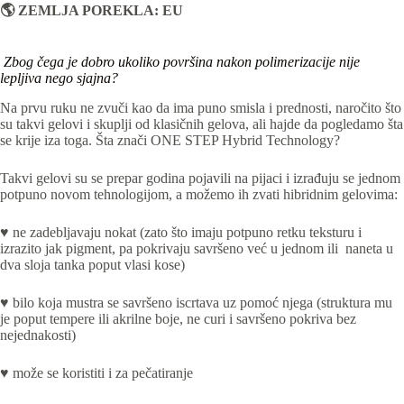
🌎 ZEMLJA POREKLA: EU
Zbog čega je dobro ukoliko površina nakon polimerizacije nije
lepljiva nego sjajna?
Na prvu ruku ne zvuči kao da ima puno smisla i prednosti, naročito što
su takvi gelovi i skuplji od klasičnih gelova, ali hajde da pogledamo šta
se krije iza toga. Šta znači ONE STEP Hybrid Technology?
Takvi gelovi su se prepar godina pojavili na pijaci i izrađuju se jednom
potpuno novom tehnologijom, a možemo ih zvati hibridnim gelovima:
♥ ne zadebljavaju nokat (zato što imaju potpuno retku teksturu i
izrazito jak pigment, pa pokrivaju savršeno već u jednom ili naneta u
dva sloja tanka poput vlasi kose)
♥ bilo koja mustra se savršeno iscrtava uz pomoć njega (struktura mu
je poput tempere ili akrilne boje, ne curi i savršeno pokriva bez
nejednakosti)
♥ može se koristiti i za pečatiranje