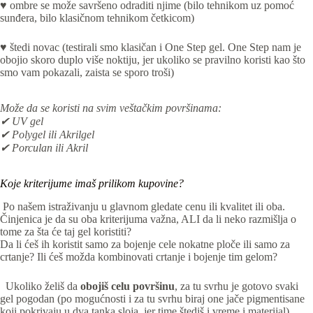
♥
ombre se može savršeno odraditi njime (bilo tehnikom uz pomoć
sunđera, bilo klasičnom tehnikom četkicom)
♥
štedi novac (testirali smo klasičan i One Step gel. One Step nam je
obojio skoro duplo više noktiju, jer ukoliko se pravilno koristi kao što
smo vam pokazali, zaista se sporo troši)
Može da se koristi na svim veštačkim površinama:
✔ UV gel
✔ Polygel ili Akrilgel
✔ Porculan ili Akril
Koje kriterijume imaš prilikom kupovine?
Po našem istraživanju u glavnom gledate cenu ili kvalitet ili oba.
Činjenica je da su oba kriterijuma važna, ALI da li neko razmišlja o
tome za šta će taj gel koristiti?
Da li ćeš ih koristit samo za bojenje cele nokatne ploče ili samo za
crtanje? Ili ćeš možda kombinovati crtanje i bojenje tim gelom?
Ukoliko želiš da
obojiš celu površinu
, za tu svrhu je gotovo svaki
gel pogodan (po mogućnosti i za tu svrhu biraj one jače pigmentisane
koji pokrivaju u dva tanka sloja, jer time štediš i vreme i materijal).