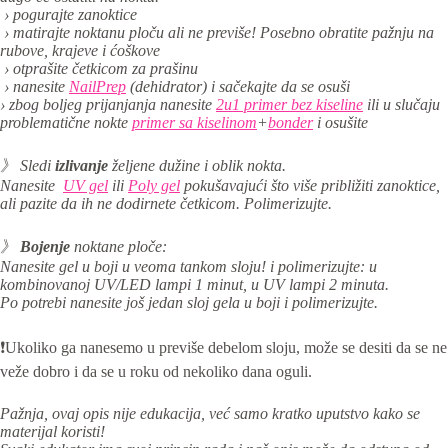
› pogurajte zanoktice
› matirajte noktanu ploču ali ne previše! Posebno obratite pažnju na
rubove, krajeve i ćoškove
› otprašite četkicom za prašinu
› nanesite
NailPrep
(dehidrator) i sačekajte da se osuši
› zbog boljeg prijanjanja nanesite
2u1 primer bez kiseline
ili u slučaju
problematične nokte
primer sa kiselinom
+
bonder
i osušite
》 Sledi
izlivanje
željene dužine i oblik nokta.
Nanesite
UV gel
ili
Poly gel
pokušavajući što više približiti zanoktice,
ali pazite da ih ne dodirnete četkicom. Polimerizujte.
》
Bojenje
noktane ploče:
Nanesite gel u boji u veoma tankom sloju! i p
olimerizujte: u
kombinovanoj UV/LED lampi 1 minut, u UV lampi 2 minuta.
Po potrebi nanesite još jedan sloj gela u boji i polimerizujte.
❗Ukoliko ga nanesemo u previše debelom sloju, može se desiti da se ne
veže dobro i da se u roku od nekoliko dana oguli.
Pažnja, ovaj opis nije edukacija, već samo kratko uputstvo kako se
materijal koristi!