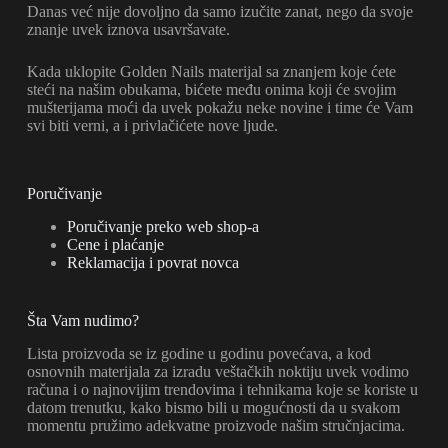
Danas već nije dovoljno da samo izučite zanat, nego da svoje
znanje uvek iznova usavršavate.
Kada uklopite Golden Nails materijal sa znanjem koje ćete
steći na našim obukama, bićete među onima koji će svojim
mušterijama moći da uvek pokažu neke novine i time će Vam
svi biti verni, a i privlačićete nove ljude.
Poručivanje
Poručivanje preko web shop-a
Cene i plaćanje
Reklamacija i povrat novca
Šta Vam nudimo?
Lista proizvoda se iz godine u godinu povećava, a kod
osnovnih materijala za izradu veštačkih noktiju uvek vodimo
računa i o najnovijim trendovima i tehnikama koje se koriste u
datom trenutku, kako bismo bili u mogućnosti da u svakom
momentu pružimo adekvatne proizvode našim stručnjacima.