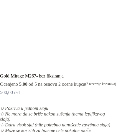
Gold Mirage M267- bez fiksiranja
Ocenjeno
5.00
od 5 na osnovu
2
ocene kupca
(
2
recenzije korisnika)
500,00
rsd
✩ Pokriva u jednom sloju
✩
Ne mora da se briše nakon sušenja (nema lepljikavog
sloja)
✩
Extra visok sjaj (nije potrebno nanošenje završnog sjaja)
✩
Može se koristiti
za bojenje cele nokatne ploče