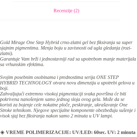
Recenzije (2)
Gold Mirage One Step Hybrid crno-zlatni gel bez fiksiranja sa super
sjajnim pigmentima. Menja boju u zavisnosti od ugla gledanja (rozi-
zlatni).
Garantuje Vam brži i jednostavniji rad sa upotrebom manje materijala
sa vrhunskim efektima.
Svojim posebnim osobinama i prednostima serija ONE STEP
HYBRID TECHNOLOGY otvara novu dimenziju u upotrebi gelova u
boji.
Zahvaljujući extremno visokoj pigmentaciji svaka površina će biti
pokrivena nanošenjem samo jednog sloja ovog gela. Može da se
koristi za bojenje cele nokatne ploče, peskiranje, ukrašavanje One
Stroke tehnikom. Njegove specijalne komponente obezbeđuju sušenje i
visok sjaj bez fiksiranja nakon samo 2 minuta u UV lampi.
☀️
VREME POLIMERIZACIJE: UV/LED: 60sec. UV: 2 minuta