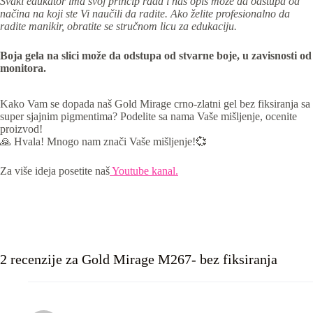
Svaki edukator ima svoj princip rada i naš opis može da odstupa od
načina na koji ste Vi naučili da radite. Ako želite profesionalno da
radite manikir, obratite se stručnom licu za edukaciju.
Boja gela na slici može da odstupa od stvarne boje, u zavisnosti od
monitora.
Kako Vam se dopada naš Gold Mirage crno-zlatni gel bez fiksiranja sa
super sjajnim pigmentima? Podelite sa nama Vaše mišljenje, ocenite
proizvod!
🙏 Hvala! Mnogo nam znači Vaše mišljenje!💞
Za više ideja posetite naš
Youtube kanal.
2 recenzije za
Gold Mirage M267- bez fiksiranja