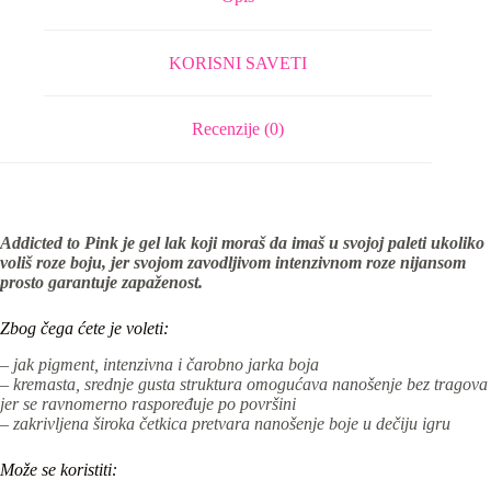
KORISNI SAVETI
Recenzije (0)
Addicted to Pink je gel lak koji moraš da imaš u svojoj paleti ukoliko
voliš roze boju, jer svojom zavodljivom intenzivnom roze nijansom
prosto garantuje zapaženost.
Zbog čega ćete je voleti:
– jak pigment, intenzivna i čarobno jarka boja
– kremasta, srednje gusta struktura omogućava nanošenje bez tragova
jer se ravnomerno raspoređuje po površini
– zakrivljena široka četkica pretvara nanošenje boje u dečiju igru
Može se koristiti: