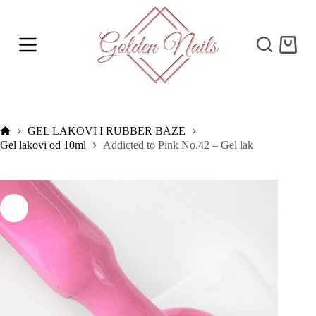
S
k
i
Shoppi
p
cart
t
o
c
o
n
t
Početna
GEL LAKOVI I RUBBER BAZE
e
Gel lakovi od 10ml
Addicted to Pink No.42 – Gel lak
n
t