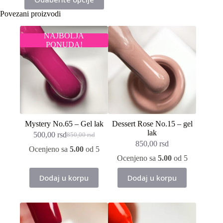
proizvod
ima
Povezani proizvodi
više
varijanti.
NAJBOLJA
Opcije
PONUDA!
mogu
biti
izabrane
na
stranici
proizvoda.
Mystery No.65 – Gel lak
Dessert Rose No.15 – gel
lak
500,00
rsd
850,00
rsd
Originalna
Trenutna
850,00
rsd
cena
cena
Ocenjeno sa
5.00
od 5
je
je:
Ocenjeno sa
5.00
od 5
bila:
500,00 rsd.
850,00 rsd.
Dodaj u korpu
Dodaj u korpu