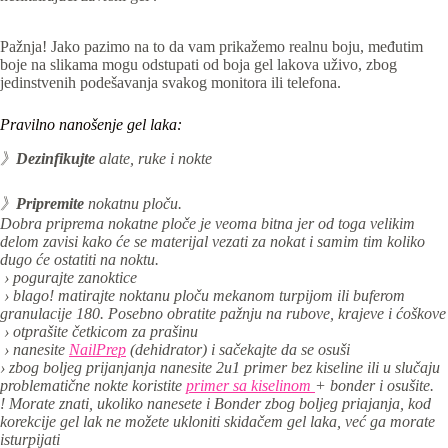
Pažnja! Jako pazimo na to da vam prikažemo realnu boju, međutim
boje na slikama mogu odstupati od boja gel lakova uživo, zbog
jedinstvenih podešavanja svakog monitora ili telefona.
Pravilno nanošenje gel laka:
》
Dezinfikujte
alate, ruke i nokte
》
Pripremite
nokatnu ploču.
Dobra priprema nokatne ploče je veoma bitna jer od toga velikim
delom zavisi kako će se materijal vezati za nokat i samim tim koliko
dugo će ostatiti na noktu.
› pogurajte zanoktice
› blago! matirajte noktanu ploču mekanom turpijom ili buferom
granulacije 180. Posebno obratite pažnju na rubove, krajeve i ćoškove
› otprašite četkicom za prašinu
› nanesite
NailPrep
(dehidrator) i sačekajte da se osuši
› zbog boljeg prijanjanja nanesite 2u1 primer bez kiseline ili u slučaju
problematične nokte koristite
primer sa kiselinom
+ bonder i osušite.
! Morate znati, ukoliko nanesete i Bonder zbog boljeg priajanja, kod
korekcije gel lak ne možete ukloniti skidačem gel laka, već ga morate
isturpijati