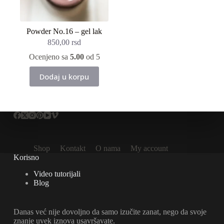
Powder No.16 – gel lak
850,00
rsd
Ocenjeno sa
5.00
od 5
Dodaj u korpu
Shop
Kontakt
O nama
My account
Korisno
Video tutorijali
Blog
Danas već nije dovoljno da samo izučite zanat, nego da svoje
znanje uvek iznova usavršavate.