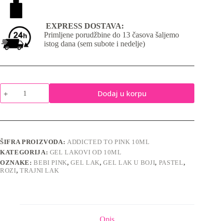
EXPRESS DOSTAVA:
Primljene porudžbine do 13 časova šaljemo
istog dana (sem subote i nedelje)
Addicted
Dodaj u korpu
to
Pink
No.42
-
Gel
lak
ŠIFRA PROIZVODA:
ADDICTED TO PINK 10ML
količina
KATEGORIJA:
GEL LAKOVI OD 10ML
OZNAKE:
BEBI PINK
,
GEL LAK
,
GEL LAK U BOJI
,
PASTEL
,
ROZI
,
TRAJNI LAK
Opis