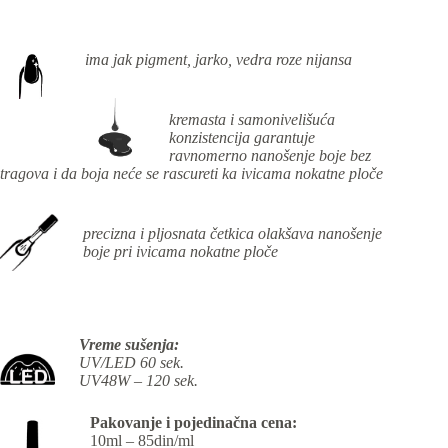
ima jak pigment, jarko, vedra roze nijansa
kremasta i samonivelišuća
konzistencija garantuje
ravnomerno nanošenje boje bez
tragova i da boja neće se rascureti ka ivicama nokatne ploče
precizna i pljosnata četkica olakšava nanošenje
boje pri ivicama nokatne ploče
Vreme sušenja:
UV/LED 60 sek.
UV48W – 120 sek.
Pakovanje i pojedinačna cena:
10ml – 85din/ml