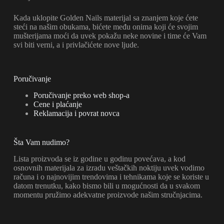
Kada uklopite Golden Nails materijal sa znanjem koje ćete
steći na našim obukama, bićete među onima koji će svojim
mušterijama moći da uvek pokažu neke novine i time će Vam
svi biti verni, a i privlačićete nove ljude.
Poručivanje
Poručivanje preko web shop-a
Cene i plaćanje
Reklamacija i povrat novca
Šta Vam nudimo?
Lista proizvoda se iz godine u godinu povećava, a kod
osnovnih materijala za izradu veštačkih noktiju uvek vodimo
računa i o najnovijim trendovima i tehnikama koje se koriste u
datom trenutku, kako bismo bili u mogućnosti da u svakom
momentu pružimo adekvatne proizvode našim stručnjacima.