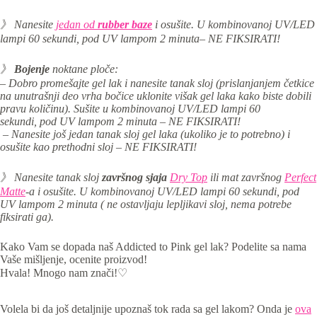
》 Nanesite
jedan od
rubber baze
i os
ušite. U kombinovanoj UV/LED
lampi 60 sekundi,
pod UV lampom 2 minuta
– NE FIKSIRATI!
》
Bojenje
noktane ploče:
– Dobro promešajte gel lak i nanesite tanak sloj (prislanjanjem četkice
na unutrašnji deo vrha bočice uklonite višak gel laka kako biste dobili
pravu količinu). S
ušite u kombinovanoj
UV/LED lampi 60
sekundi,
pod UV lampom 2 minuta – NE FIKSIRATI!
– Nanesite još jedan tanak sloj gel laka (ukoliko je to potrebno) i
osušite kao prethodni sloj – NE FIKSIRATI!
》 Nanesite tanak sloj
završnog sjaja
Dry Top
ili mat završnog
Perfect
Matte
-a i osu
šite. U
kombinovanoj UV/LED lampi 60 sekundi,
pod
UV lampom 2 minuta ( ne ostavljaju lepljikavi sloj, nema potrebe
fiksirati ga).
Kako Vam se dopada naš Addicted to Pink gel lak? Podelite sa nama
Vaše mišljenje, ocenite proizvod!
Hvala! Mnogo nam znači!♡
Volela bi da još detaljnije upoznaš tok rada sa gel lakom? Onda je
ova