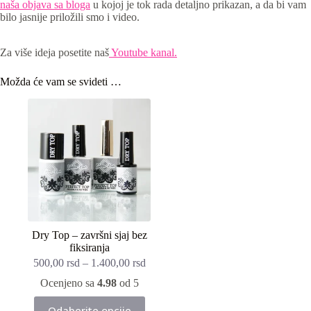
naša objava sa bloga
u kojoj je tok rada detaljno prikazan, a da bi vam
bilo jasnije priložili smo i video.
Za više ideja posetite naš
Youtube kanal.
Možda će vam se svideti …
Dry Top – završni sjaj bez
fiksiranja
500,00
rsd
–
1.400,00
rsd
Ocenjeno sa
4.98
od 5
Ovaj
Odaberite opcije