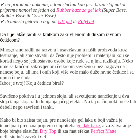
✔ na prirodnim noktima, u tom slučaju kao prvi bazni sloj nakon
pripreme nanosi se jedan od
Rubber baze za gel lak
(Super Base,
Builder Base ili Cover Base)
✔ ili umesto gelova u boji na
UV gel
ili
PolyGel
Da li je lakše raditi sa kratkom zakrivljenom ili dužom ravnom
četkicom?
Mnogo smo radili na razvoju i usavršavanju naših proizvoda kroz
testiranje, ali smo shvatili da često nije problem u materijalu koji se
koristi nego se jednostavno osobe koje rade sa njima razlikuju. Neko
ume sa kraćom zakrivljenom četkicom savršeno i bez tragova da
nanese boju, ali ima i onih koji više vole malo duže ravne četkice i sa
njima čine čuda.
Izbor je tvoj! Koju četkicu biraš?
Savršeno pokriva i u jednom sloju, ali savetujemo nanošenje u dva
sloja tanja sloja radi dobijanja jačeg efekta. Na taj način nokti neće biti
debeli nego savršeni i tanki.
Kako bi bio zaista trajan, pre nanošenja gel laka u boji važna je
temeljna i precizna priprema i upotreba
gel lak baze
, a za zatvaranje
boje birajte elastični
Dry Top
ili zta mat efekat
Perfect Matte
nefiksirajući završni gel .