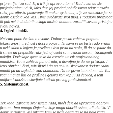
pripremljeni za rad. E, a trik je upravo u tome! Kad uvidi da ste
profesionalac u duši, lako ćete joj prodati polučasovnu relax masažu
ruku, parafinsko pakovanje ili makar xy kremu, ulje za zanoktice jer se
dobro osećala kod Vas. Time uvećavate svoj ulog. Prodajom proizvoda
ili pak nekih dodatnih usluga možete dodatno zaradili sasvim pristojnu
svotu novca.
4. Izgled i imidž.
Nećemo puno žvakati o ovome. Dobar posao zahteva potpunu
fokusiranost, urednost i dobru pojavu. Ni sami se ne biste rado vratili
u neki salon u kojem je prašina s dva prsta na stolu, ili da se pitate da
li smete da prepustite ruke jednoj osobi sa masnom kosom, izlomljenih
noktiju. Dočekajte goste tako da ostavite utisak profesionalnog
manikira. To ne zahteva puno truda, a dovoljno je da ste pristojno I
lepo obučeni, čisti, mirišljavi i da na celu tu skockanost dodate radni
mantil pa da izgledate kao bombona. Da ne govorimo o tome da Vas
radni mantil štiti od prašine i gelova koji kaplju sa četkica, a tom
uniformisanošću ostavljate i utisak pravog profesionalca!
5. Sistematičnost
.
Tek kada izgradite svoj sistem rada, moći ćete da upravljate dobrom
firmom. Ima mnogo činjenica koje mogu oboriti sistem, ali ukoliko Vi
dobro formirate Vaš nikada Vam se neće desiti da se na pola rada