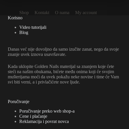
Shop
Kontakt
O nama
My account
Korisno
Video tutorijali
Blog
Danas već nije dovoljno da samo izučite zanat, nego da svoje
znanje uvek iznova usavršavate.
Kada uklopite Golden Nails materijal sa znanjem koje ćete
steći na našim obukama, bićete među onima koji će svojim
mušterijama moći da uvek pokažu neke novine i time će Vam
svi biti verni, a i privlačićete nove ljude.
Poručivanje
Poručivanje preko web shop-a
Cene i plaćanje
Reklamacija i povrat novca