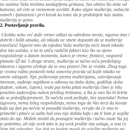
ne zanima Vaša mislima zaokupljena grimasa, bez obzira što niste od
kamena, ali ćete se vremenom uveštiti. Kako stigne mušterija, nabacite
osmeh i ljubaznost i prvi korak ka tome da je pridobijete kao stalnu
mušteriju je gotov.
2. Postavljanje pravila.
Ukoliko neko već duže vreme odlazi na određeno mesto, sigurno ima i
dobrih i loših utisaka, ali nikada ne smete dopustiti da se mušterija
razočara! Sigurni smo da nijedna Vaša mušterija neće imati nikada
dva ista ustiska, a na to utiču različiti faktori kao što su njeno
raspoloženje u datom momentu, kakvo je vreme, frontovi, raspored
planeta
😉 itd. S druge strane, mušterija se tačno seća pređašnjeg
iskustva i sigurno očekuje da se ono ponovi čim se vratila. Zbog toga
je veoma važno postaviti neka osnovna pravila od kojih nikako ne
smete odsupati. Npr. poštovanje prema mušterijama, oslovljavanje
imenom, nuđenje napitkom u odnosu na doba daba, godišnje doba
(kafom, sokom, čajem), svaki put treba pitati mušteriju čime je bila
posebno zadovoljna nakon prošlog tretmana, a šta je ono što bi želela
da se poboljša/promeni. Ta načela uvek poštujte, bez izuzetaka! Nema
izgovora, nema lošeg raspoloženja, nema toga da Vas mrzi da kuvate
kafu taj dan pa nećete ni ponuditi mušteriju, verujte da će ona to
primetiti i pitaće se zašto baš ona nije dobila kafu i da li Vam je uopšte
stalo do nje. Možete misliti da poznajete mušteriju i tačno znate šta joj
je potrebno, ali nije uvek tako te joj uvek pružite istu uslugu, a ona će
Vam biti zahvalna. Sve dok ne budete mogli da uslužite mušteriju po