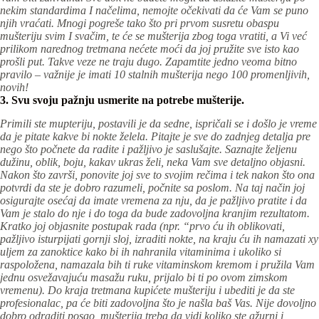
nekim standardima I načelima, nemojte očekivati da će Vam se puno
njih vraćati. Mnogi pogreše tako što pri prvom susretu obaspu
mušteriju svim I svačim, te će se mušterija zbog toga vratiti, a Vi već
prilikom narednog tretmana nećete moći da joj pružite sve isto kao
prošli put. Takve veze ne traju dugo. Zapamtite jedno veoma bitno
pravilo – važnije je imati 10 stalnih mušterija nego 100 promenljivih,
novih!
3. Svu svoju pažnju usmerite na potrebe mušterije.
Primili ste mupteriju, postavili je da sedne, ispričali se i došlo je vreme
da je pitate kakve bi nokte želela. Pitajte je sve do zadnjeg detalja pre
nego što počnete da radite i pažljivo je saslušajte. Saznajte željenu
dužinu, oblik, boju, kakav ukras želi, neka Vam sve detaljno objasni.
Nakon što završi, ponovite joj sve to svojim rečima i tek nakon što ona
potvrdi da ste je dobro razumeli, počnite sa poslom. Na taj način joj
osigurajte osećaj da imate vremena za nju, da je pažljivo pratite i da
Vam je stalo do nje i do toga da bude zadovoljna kranjim rezultatom.
Kratko joj objasnite postupak rada (npr. “prvo ću ih oblikovati,
pažljivo isturpijati gornji sloj, izraditi nokte, na kraju ću ih namazati xy
uljem za zanoktice kako bi ih nahranila vitaminima i ukoliko si
raspoložena, namazala bih ti ruke vitaminskom kremom i pružila Vam
jednu osvežavajuću masažu ruku, prijalo bi ti po ovom zimskom
vremenu). Do kraja tretmana kupićete mušteriju i ubediti je da ste
profesionalac, pa će biti zadovoljna što je našla baš Vas. Nije dovoljno
dobro odraditi posao, mušterija treba da vidi koliko ste ažurni i