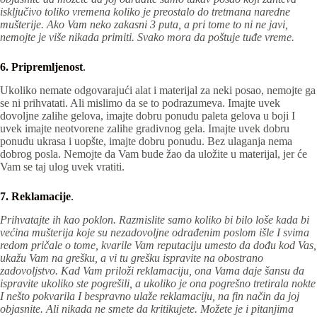
isključivo toliko vremena koliko je preostalo do tretmana naredne
mušterije. Ako Vam neko zakasni 3 puta, a pri tome to ni ne javi,
nemojte je više nikada primiti. Svako mora da poštuje tuđe vreme.
6. Pripremljenost
.
Ukoliko nemate odgovarajući alat i materijal za neki posao, nemojte ga
se ni prihvatati. Ali mislimo da se to podrazumeva. Imajte uvek
dovoljne zalihe gelova, imajte dobru ponudu paleta gelova u boji I
uvek imajte neotvorene zalihe gradivnog gela. Imajte uvek dobru
ponudu ukrasa i uopšte, imajte dobru ponudu. Bez ulaganja nema
dobrog posla. Nemojte da Vam bude žao da uložite u materijal, jer će
Vam se taj ulog uvek vratiti.
7. Reklamacije
.
Prihvatajte ih kao poklon. Razmislite samo koliko bi bilo loše kada bi
većina mušterija koje su nezadovoljne odrađenim poslom išle I svima
redom pričale o tome, kvarile Vam reputaciju umesto da dođu kod Vas,
ukažu Vam na grešku, a vi tu grešku ispravite na obostrano
zadovoljstvo. Kad Vam priloži reklamaciju, ona Vama daje šansu da
ispravite ukoliko ste pogrešili, a ukoliko je ona pogrešno tretirala nokte
I nešto pokvarila I bespravno ulaže reklamaciju, na fin način da joj
objasnite. Ali nikada ne smete da kritikujete. Možete je i pitanjima