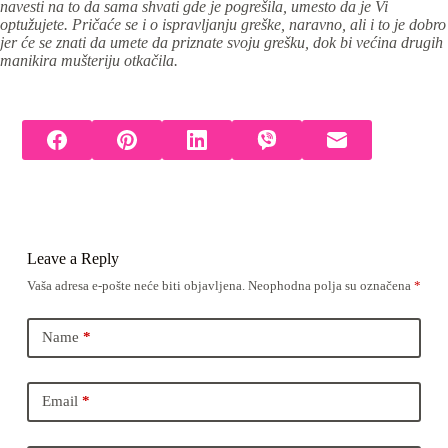
navesti na to da sama shvati gde je pogrešila, umesto da je Vi
optužujete. Pričaće se i o ispravljanju greške, naravno, ali i to je dobro
jer će se znati da umete da priznate svoju grešku, dok bi većina drugih
manikira mušteriju otkačila.
Leave a Reply
Vaša adresa e-pošte neće biti objavljena.
Neophodna polja su označena
*
Name
*
Email
*