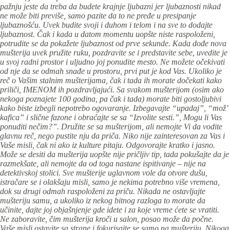
pažnju jeste da treba da budete krajnje ljubazni jer ljubaznosti nikad
ne može biti previše, samo pazite da to ne pređe u presipanje
ljubaznošću. Uvek budite svoji i duhom i telom i na sve to dodajte
ljubaznost. Čak i kada u datom momentu uopšte niste raspoloženi,
potrudite se da pokažete ljubaznost od prve sekunde. Kada dođe nova
mušterija uvek pružite ruku, pozdravite se i predstavite sebe, uvedite je
u svoj radni prostor i uljudno joj ponudite mesto. Ne možete očekivati
od nje da se odmah snađe u prostoru, prvi put je kod Vas. Ukoliko je
reč o Vašim stalnim mušterijama, čak i tada ih morate dočekati kako
priliči, IMENOM ih pozdravljajući. Sa svakom mušterijom (osim ako
nekoga poznajete 100 godina, pa čak i tada) morate biti gostoljubivi
kako biste izbegli nepotrebo ogovaranje. Izbegavajte “upadaj”, “mož’
kafica” i slične fazone i obraćajte se sa “Izvolite sesti.”, Mogu li Vas
ponuditi nečim?”. Družite se sa mušterijom, ali nemojte Vi da vodite
glavnu reč, nego pustite nju da priča. Niko nije zainteresovan za Vas i
Vaše misli, čak ni ako iz kulture pitaju. Odgovorajte kratko i jasno.
Može se desiti da mušterija uopšte nije pričljiv tip, tada pokušajte da je
razmekšate, ali nemojte da od toga nastane ispitivanje – nije na
detektivskoj stolici. Sve mušterije uglavnom vole da otvore dušu,
istračare se i olakšaju misli, samo je nekima potrebno više vremena,
dok su drugi odmah raspoloženi za priču. Nikada ne ostavljajte
mušteriju samu, a ukoliko iz nekog bitnog razloga to morate da
učinite, dajte joj objašnjenje gde idete i za koje vreme ćete se vratiti.
Ne zaboravite, čim mušterija kroči u salon, posao može da počne.
Vaše misli ostavite sa strane i fokurisajte se samo na mušteriju. Nikoga