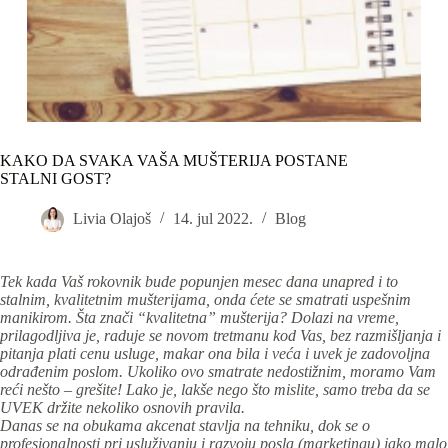
KAKO DA SVAKA VAŠA MUŠTERIJA POSTANE
STALNI GOST?
Livia Olajoš
14. jul 2022.
Blog
Tek kada Vaš rokovnik bude popunjen mesec dana unapred i to
stalnim, kvalitetnim mušterijama, onda ćete se smatrati uspešnim
manikirom. Šta znači “kvalitetna” mušterija? Dolazi na vreme,
prilagodljiva je, raduje se novom tretmanu kod Vas, bez razmišljanja i
pitanja plati cenu usluge, makar ona bila i veća i uvek je zadovoljna
odrađenim poslom. Ukoliko ovo smatrate nedostižnim, moramo Vam
reći nešto – grešite! Lako je, lakše nego što mislite, samo treba da se
UVEK držite nekoliko osnovih pravila.
Danas se na obukama akcenat stavlja na tehniku, dok se o
profesionalnosti pri usluživanju i razvoju posla (marketingu) jako malo