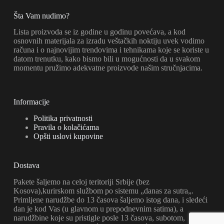
Šta Vam nudimo?
Lista proizvoda se iz godine u godinu povećava, a kod
osnovnih materijala za izradu veštačkih noktiju uvek vodimo
računa i o najnovijim trendovima i tehnikama koje se koriste u
datom trenutku, kako bismo bili u mogućnosti da u svakom
momentu pružimo adekvatne proizvode našim stručnjacima.
Informacije
Politika privatnosti
Pravila o kolačićama
Opšti uslovi kupovine
Dostava
Pakete šaljemo na celoj teritoriji Srbije (bez
Kosova),kurirskom službom po sistemu „danas za sutra„.
Primljene narudžbe do 13 časova šaljemo istog dana, i sledeći
dan je kod Vas (u glavnom u prepodnevnim satima), a
narudžbine koje su pristigle posle 13 časova, subotom,