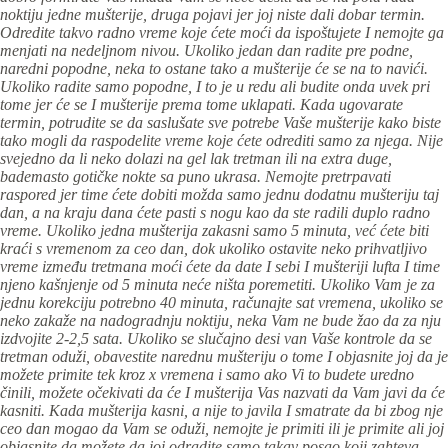
noktiju jedne mušterije, druga pojavi jer joj niste dali dobar termin.
Odredite takvo radno vreme koje ćete moći da ispoštujete I nemojte ga
menjati na nedeljnom nivou. Ukoliko jedan dan radite pre podne,
naredni popodne, neka to ostane tako a mušterije će se na to navići.
Ukoliko radite samo popodne, I to je u redu ali budite onda uvek pri
tome jer će se I mušterije prema tome uklapati. Kada ugovarate
termin, potrudite se da saslušate sve potrebe Vaše mušterije kako biste
tako mogli da raspodelite vreme koje ćete odrediti samo za njega. Nije
svejedno da li neko dolazi na gel lak tretman ili na extra duge,
bademasto gotičke nokte sa puno ukrasa. Nemojte pretrpavati
raspored jer time ćete dobiti možda samo jednu dodatnu mušteriju taj
dan, a na kraju dana ćete pasti s nogu kao da ste radili duplo radno
vreme. Ukoliko jedna mušterija zakasni samo 5 minuta, već ćete biti
kraći s vremenom za ceo dan, dok ukoliko ostavite neko prihvatljivo
vreme između tretmana moći ćete da date I sebi I mušteriji lufta I time
njeno kašnjenje od 5 minuta neće ništa poremetiti. Ukoliko Vam je za
jednu korekciju potrebno 40 minuta, računajte sat vremena, ukoliko se
neko zakaže na nadogradnju noktiju, neka Vam ne bude žao da za nju
izdvojite 2-2,5 sata. Ukoliko se slučajno desi van Vaše kontrole da se
tretman oduži, obavestite narednu mušteriju o tome I objasnite joj da je
možete primite tek kroz x vremena i samo ako Vi to budete uredno
činili, možete očekivati da će I mušterija Vas nazvati da Vam javi da će
kasniti. Kada mušterija kasni, a nije to javila I smatrate da bi zbog nje
ceo dan mogao da Vam se oduži, nemojte je primiti ili je primite ali joj
objasnite da možete da joj odradite samo takav posao koji zahteva