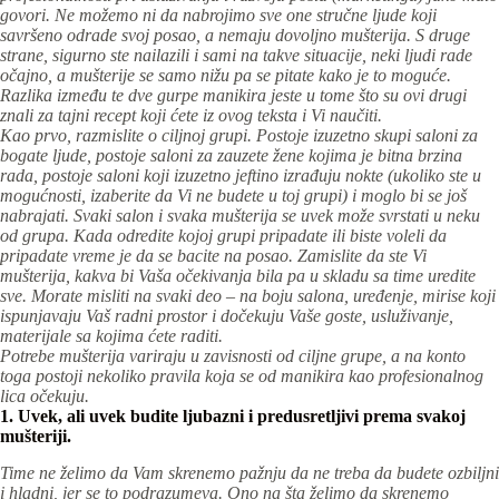
govori. Ne možemo ni da nabrojimo sve one stručne ljude koji
savršeno odrade svoj posao, a nemaju dovoljno mušterija. S druge
strane, sigurno ste nailazili i sami na takve situacije, neki ljudi rade
očajno, a mušterije se samo nižu pa se pitate kako je to moguće.
Razlika između te dve gurpe manikira jeste u tome što su ovi drugi
znali za tajni recept koji ćete iz ovog teksta i Vi naučiti.
Kao prvo, razmislite o ciljnoj grupi. Postoje izuzetno skupi saloni za
bogate ljude, postoje saloni za zauzete žene kojima je bitna brzina
rada, postoje saloni koji izuzetno jeftino izrađuju nokte (ukoliko ste u
mogućnosti, izaberite da Vi ne budete u toj grupi) i moglo bi se još
nabrajati. Svaki salon i svaka mušterija se uvek može svrstati u neku
od grupa. Kada odredite kojoj grupi pripadate ili biste voleli da
pripadate vreme je da se bacite na posao. Zamislite da ste Vi
mušterija, kakva bi Vaša očekivanja bila pa u skladu sa time uredite
sve. Morate misliti na svaki deo – na boju salona, uređenje, mirise koji
ispunjavaju Vaš radni prostor i dočekuju Vaše goste, usluživanje,
materijale sa kojima ćete raditi.
Potrebe mušterija variraju u zavisnosti od ciljne grupe, a na konto
toga postoji nekoliko pravila koja se od manikira kao profesionalnog
lica očekuju.
1. Uvek, ali uvek budite ljubazni i predusretljivi prema svakoj
mušteriji.
Time ne želimo da Vam skrenemo pažnju da ne treba da budete ozbiljni
i hladni, jer se to podrazumeva. Ono na šta želimo da skrenemo