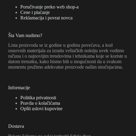
Poručivanje preko web shop-a
Cene i plaćanje
Reklamacija i povrat novca
Šta Vam nudimo?
Lista proizvoda se iz godine u godinu povećava, a kod
osnovnih materijala za izradu veštačkih noktiju uvek vodimo
računa i o najnovijim trendovima i tehnikama koje se koriste u
datom trenutku, kako bismo bili u mogućnosti da u svakom
momentu pružimo adekvatne proizvode našim stručnjacima.
Informacije
Politika privatnosti
Pravila o kolačićama
Opšti uslovi kupovine
Dostava