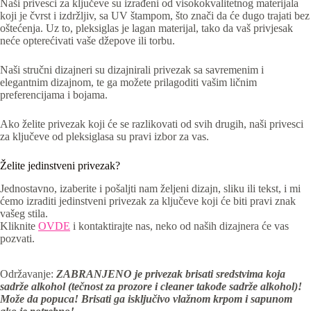
Naši privesci za ključeve su izrađeni od visokokvalitetnog materijala
koji je čvrst i izdržljiv, sa UV štampom, što znači da će dugo trajati bez
oštećenja. Uz to, pleksiglas je lagan materijal, tako da vaš privjesak
neće opterećivati vaše džepove ili torbu.
Naši stručni dizajneri su dizajnirali privezak sa savremenim i
elegantnim dizajnom, te ga možete prilagoditi vašim ličnim
preferencijama i bojama.
Ako želite privezak koji će se razlikovati od svih drugih, naši privesci
za ključeve od pleksiglasa su pravi izbor za vas.
Želite jedinstveni privezak?
Jednostavno, izaberite i pošaljti nam željeni dizajn, sliku ili tekst, i mi
ćemo izraditi jedinstveni privezak za ključeve koji će biti pravi znak
vašeg stila.
Kliknite
OVDE
i kontaktirajte nas, neko od naših dizajnera će vas
pozvati.
Održavanje:
ZABRANJENO je privezak brisati sredstvima koja
sadrže alkohol (tečnost za prozore i cleaner takođe sadrže alkohol)!
Može da popuca! Brisati ga isključivo vlažnom krpom i sapunom