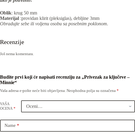
ako je potrebno!
Oblik
: krug 50 mm
Materijal
:providan klirit (pleksiglas), debljine 3mm
Obradujte sebe ili voljenu osobu sa posebnim poklonom.
Recenzije
Još nema komentara.
Budite prvi koji će napisati recenziju za „Privezak za ključeve –
Minnie“
Vaša adresa e-pošte neće biti objavljena.
Neophodna polja su označena
*
VAŠA
OCENA
*
Name
*