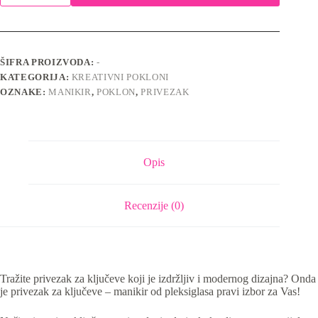
ključeve
-
Minnie
količina
ŠIFRA PROIZVODA:
-
KATEGORIJA:
KREATIVNI POKLONI
OZNAKE:
MANIKIR
,
POKLON
,
PRIVEZAK
Opis
Recenzije (0)
Tražite privezak za ključeve koji je izdržljiv i modernog dizajna? Onda
je privezak za ključeve – manikir od pleksiglasa pravi izbor za Vas!