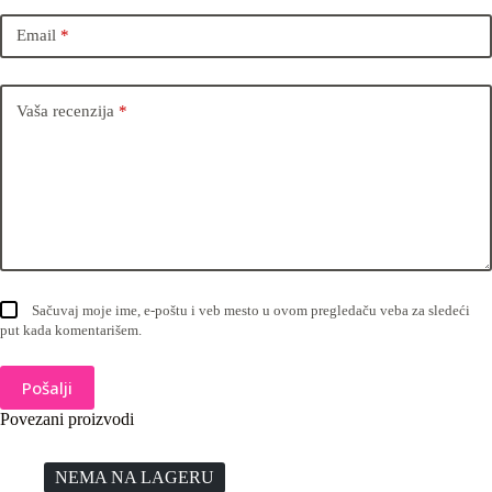
Email
*
Vaša recenzija
*
Sačuvaj moje ime, e-poštu i veb mesto u ovom pregledaču veba za sledeći
put kada komentarišem.
Pošalji
Povezani proizvodi
NEMA NA LAGERU