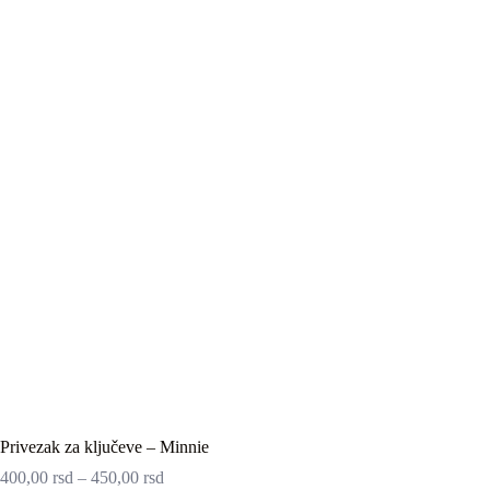
Privezak za ključeve – Minnie
400,00
rsd
–
450,00
rsd