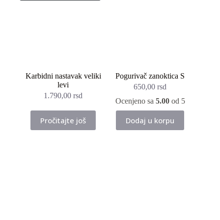
Karbidni nastavak veliki
Pogurivač zanoktica S
levi
650,00
rsd
1.790,00
rsd
Ocenjeno sa
5.00
od 5
Pročitajte još
Dodaj u korpu