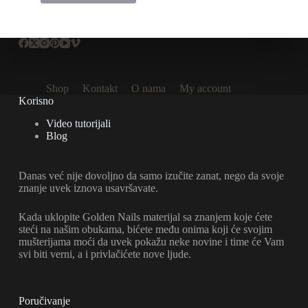
Shop
Kontakt
O nama
My account
Korisno
Video tutorijali
Blog
Danas već nije dovoljno da samo izučite zanat, nego da svoje
znanje uvek iznova usavršavate.
Kada uklopite Golden Nails materijal sa znanjem koje ćete
steći na našim obukama, bićete među onima koji će svojim
mušterijama moći da uvek pokažu neke novine i time će Vam
svi biti verni, a i privlačićete nove ljude.
Poručivanje