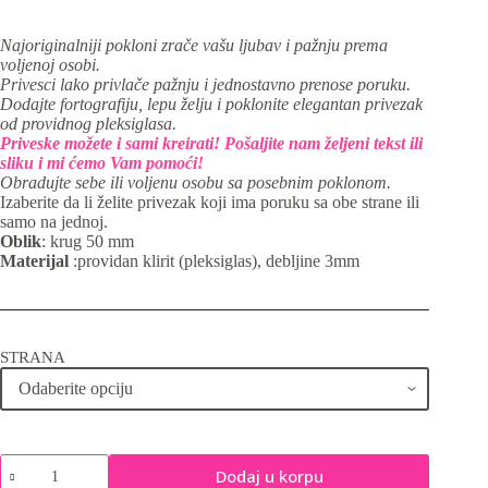
Najoriginalniji pokloni zrače vašu ljubav i pažnju prema
voljenoj osobi.
Privesci lako privlače pažnju i jednostavno prenose poruku.
Dodajte fortografiju, lepu želju i poklonite elegantan privezak
od providnog pleksiglasa.
Priveske možete i sami kreirati! Pošaljite nam željeni tekst ili
sliku i mi ćemo Vam pomoći!
Obradujte sebe ili voljenu osobu sa posebnim poklonom.
Izaberite da li želite privezak koji ima poruku sa obe strane ili
samo na jednoj.
Oblik
: krug 50 mm
Materijal
:providan klirit (pleksiglas), debljine 3mm
STRANA
Privezak
Dodaj u korpu
za