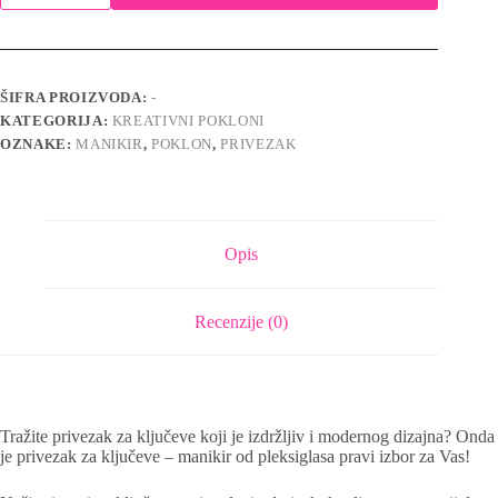
ključeve
-
Halloween
količina
ŠIFRA PROIZVODA:
-
KATEGORIJA:
KREATIVNI POKLONI
OZNAKE:
MANIKIR
,
POKLON
,
PRIVEZAK
Opis
Recenzije (0)
Tražite privezak za ključeve koji je izdržljiv i modernog dizajna? Onda
je privezak za ključeve – manikir od pleksiglasa pravi izbor za Vas!