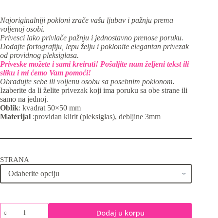
Najoriginalniji pokloni zrače vašu ljubav i pažnju prema
voljenoj osobi.
Privesci lako privlače pažnju i jednostavno prenose poruku.
Dodajte fortografiju, lepu želju i poklonite elegantan privezak
od providnog pleksiglasa.
Priveske možete i sami kreirati! Pošaljite nam željeni tekst ili
sliku i mi ćemo Vam pomoći!
Obradujte sebe ili voljenu osobu sa posebnim poklonom.
Izaberite da li želite privezak koji ima poruku sa obe strane ili
samo na jednoj.
Oblik
: kvadrat 50×50 mm
Materijal
:providan klirit (pleksiglas), debljine 3mm
STRANA
Privezak
Dodaj u korpu
za