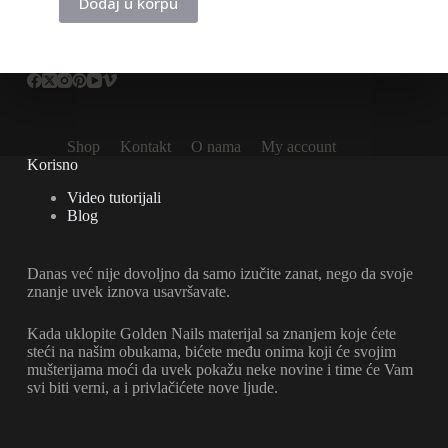
Dodaj u korpu
Shop
Kontakt
O nama
My account
Korisno
Video tutorijali
Blog
Danas već nije dovoljno da samo izučite zanat, nego da svoje
znanje uvek iznova usavršavate.
Kada uklopite Golden Nails materijal sa znanjem koje ćete
steći na našim obukama, bićete među onima koji će svojim
mušterijama moći da uvek pokažu neke novine i time će Vam
svi biti verni, a i privlačićete nove ljude.