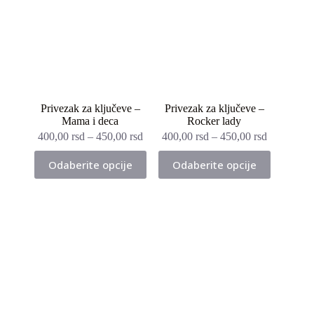
Privezak za ključeve –
Privezak za ključeve –
Mama i deca
Rocker lady
400,00
rsd
–
450,00
rsd
400,00
rsd
–
450,00
rsd
Ovaj
Ovaj
Odaberite opcije
Odaberite opcije
proizvod
proizvod
ima
ima
više
više
varijanti.
varijanti.
Opcije
Opcije
mogu
mogu
biti
biti
izabrane
izabrane
na
na
stranici
stranici
proizvoda.
proizvoda.