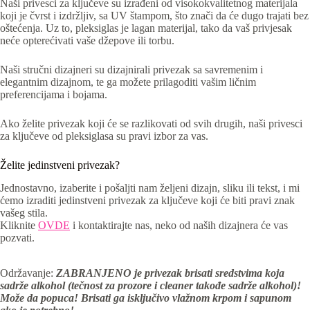
Naši privesci za ključeve su izrađeni od visokokvalitetnog materijala
koji je čvrst i izdržljiv, sa UV štampom, što znači da će dugo trajati bez
oštećenja. Uz to, pleksiglas je lagan materijal, tako da vaš privjesak
neće opterećivati vaše džepove ili torbu.
Naši stručni dizajneri su dizajnirali privezak sa savremenim i
elegantnim dizajnom, te ga možete prilagoditi vašim ličnim
preferencijama i bojama.
Ako želite privezak koji će se razlikovati od svih drugih, naši privesci
za ključeve od pleksiglasa su pravi izbor za vas.
Želite jedinstveni privezak?
Jednostavno, izaberite i pošaljti nam željeni dizajn, sliku ili tekst, i mi
ćemo izraditi jedinstveni privezak za ključeve koji će biti pravi znak
vašeg stila.
Kliknite
OVDE
i kontaktirajte nas, neko od naših dizajnera će vas
pozvati.
Održavanje:
ZABRANJENO je privezak brisati sredstvima koja
sadrže alkohol (tečnost za prozore i cleaner takođe sadrže alkohol)!
Može da popuca! Brisati ga isključivo vlažnom krpom i sapunom