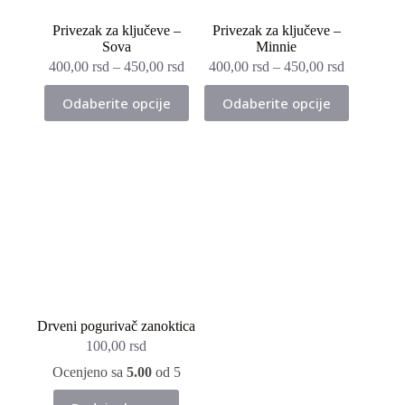
Privezak za ključeve –
Privezak za ključeve –
Sova
Minnie
400,00
rsd
–
450,00
rsd
400,00
rsd
–
450,00
rsd
Ovaj
Ovaj
Odaberite opcije
Odaberite opcije
proizvod
proizvod
ima
ima
više
više
varijanti.
varijanti.
Opcije
Opcije
mogu
mogu
biti
biti
izabrane
izabrane
na
na
stranici
stranici
proizvoda.
proizvoda.
Drveni pogurivač zanoktica
100,00
rsd
Ocenjeno sa
5.00
od 5