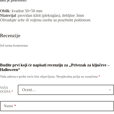
ako je potrebno!
Oblik
: kvadrat 50×50 mm
Materijal
:providan klirit (pleksiglas), debljine 3mm
Obradujte sebe ili voljenu osobu sa posebnim poklonom.
Recenzije
Još nema komentara.
Budite prvi koji će napisati recenziju za „Privezak za ključeve –
Halloween“
Vaša adresa e-pošte neće biti objavljena.
Neophodna polja su označena
*
VAŠA
OCENA
*
Name
*