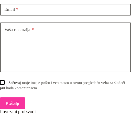
Email
*
Vaša recenzija
*
Sačuvaj moje ime, e-poštu i veb mesto u ovom pregledaču veba za sledeći
put kada komentarišem.
Pošalji
Povezani proizvodi