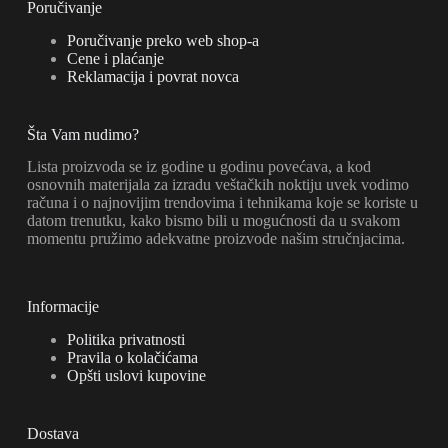
Poručivanje
Poručivanje preko web shop-a
Cene i plaćanje
Reklamacija i povrat novca
Šta Vam nudimo?
Lista proizvoda se iz godine u godinu povećava, a kod
osnovnih materijala za izradu veštačkih noktiju uvek vodimo
računa i o najnovijim trendovima i tehnikama koje se koriste u
datom trenutku, kako bismo bili u mogućnosti da u svakom
momentu pružimo adekvatne proizvode našim stručnjacima.
Informacije
Politika privatnosti
Pravila o kolačićama
Opšti uslovi kupovine
Dostava