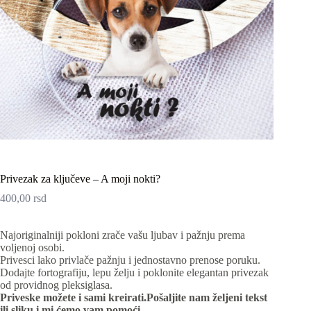
Privezak za ključeve – A moji nokti?
400,00
rsd
Najoriginalniji pokloni zrače vašu ljubav i pažnju prema
voljenoj osobi.
Privesci lako privlače pažnju i jednostavno prenose poruku.
Dodajte fortografiju, lepu želju i poklonite elegantan privezak
od providnog pleksiglasa.
Priveske možete i sami kreirati.Pošaljite nam željeni tekst
ili sliku i mi ćemo vam pomoći.