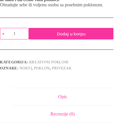
Obradujte sebe ili voljenu osobu sa posebnim poklonom.
Privezak
Dodaj u korpu
za
ključeve
-
A
moji
nokti?
KATEGORIJA:
KREATIVNI POKLONI
količina
OZNAKE:
NOKTI
,
POKLON
,
PRIVEZAK
Opis
Recenzije (0)