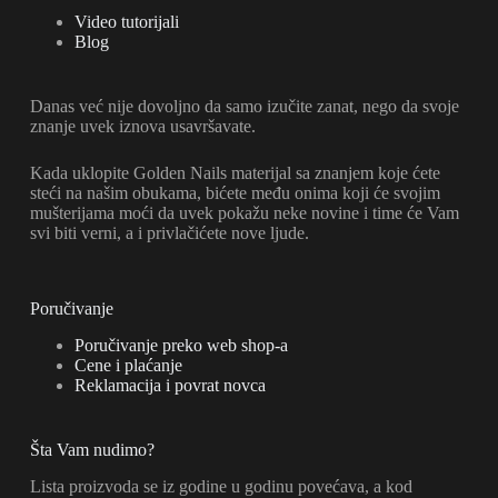
proizvoda.
Video tutorijali
Blog
Danas već nije dovoljno da samo izučite zanat, nego da svoje
znanje uvek iznova usavršavate.
Kada uklopite Golden Nails materijal sa znanjem koje ćete
steći na našim obukama, bićete među onima koji će svojim
mušterijama moći da uvek pokažu neke novine i time će Vam
svi biti verni, a i privlačićete nove ljude.
Poručivanje
Poručivanje preko web shop-a
Cene i plaćanje
Reklamacija i povrat novca
Šta Vam nudimo?
Lista proizvoda se iz godine u godinu povećava, a kod