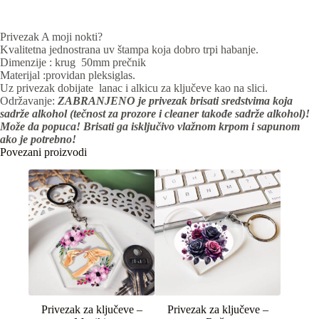
Privezak A moji nokti?
Kvalitetna jednostrana uv štampa koja dobro trpi habanje.
Dimenzije : krug 50mm prečnik
Materijal :providan pleksiglas.
Uz privezak dobijate lanac i alkicu za ključeve kao na slici.
Održavanje:
ZABRANJENO je privezak brisati sredstvima koja
sadrže alkohol (tečnost za prozore i cleaner takođe sadrže alkohol)!
Može da popuca! Brisati ga isključivo vlažnom krpom i sapunom
ako je potrebno!
Povezani proizvodi
Privezak za ključeve –
Privezak za ključeve –