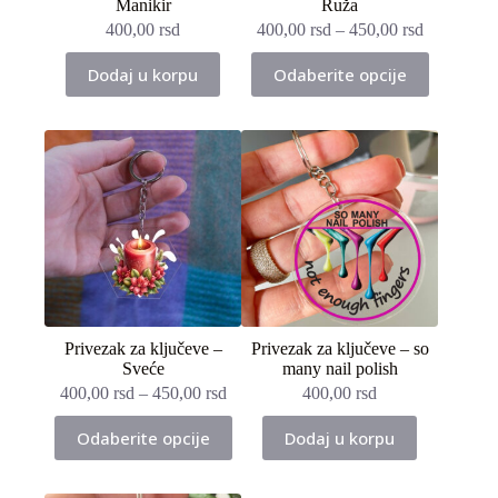
Manikir
Ruža
400,00
rsd
400,00
rsd
–
450,00
rsd
Ovaj
Dodaj u korpu
Odaberite opcije
proizvod
ima
više
varijanti.
Opcije
mogu
biti
izabrane
na
stranici
proizvoda.
Privezak za ključeve –
Privezak za ključeve – so
Sveće
many nail polish
400,00
rsd
–
450,00
rsd
400,00
rsd
Ovaj
Odaberite opcije
Dodaj u korpu
proizvod
ima
više