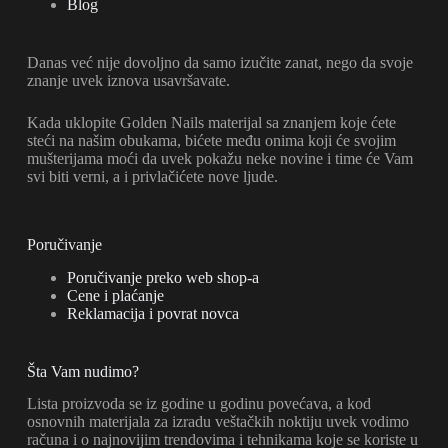
Blog
Danas već nije dovoljno da samo izučite zanat, nego da svoje
znanje uvek iznova usavršavate.
Kada uklopite Golden Nails materijal sa znanjem koje ćete
steći na našim obukama, bićete među onima koji će svojim
mušterijama moći da uvek pokažu neke novine i time će Vam
svi biti verni, a i privlačićete nove ljude.
Poručivanje
Poručivanje preko web shop-a
Cene i plaćanje
Reklamacija i povrat novca
Šta Vam nudimo?
Lista proizvoda se iz godine u godinu povećava, a kod
osnovnih materijala za izradu veštačkih noktiju uvek vodimo
računa i o najnovijim trendovima i tehnikama koje se koriste u