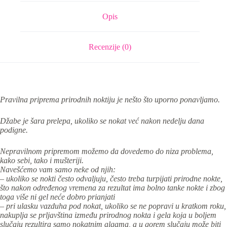
Opis
Recenzije (0)
Pravilna priprema prirodnih noktiju je nešto što uporno ponavljamo.
Džabe je šara prelepa, ukoliko se nokat već nakon nedelju dana
podigne.
Nepravilnom pripremom možemo da dovedemo do niza problema,
kako sebi, tako i mušteriji.
Navešćemo vam samo neke od njih:
– ukoliko se nokti često odvaljuju, često treba turpijati prirodne nokte,
što nakon određenog vremena za rezultat ima bolno tanke nokte i zbog
toga više ni gel neće dobro prianjati
– pri ulasku vazduha pod nokat, ukoliko se ne popravi u kratkom roku,
nakuplja se prljavština između prirodnog nokta i gela koja u boljem
slučaju rezultira samo nokatnim algama, a u gorem slučaju može biti