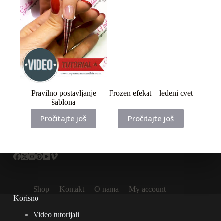
Pravilno postavljanje
Frozen efekat – ledeni cvet
šablona
Pročitajte još
Pročitajte još
Shop
Kontakt
O nama
My account
Korisno
Video tutorijali