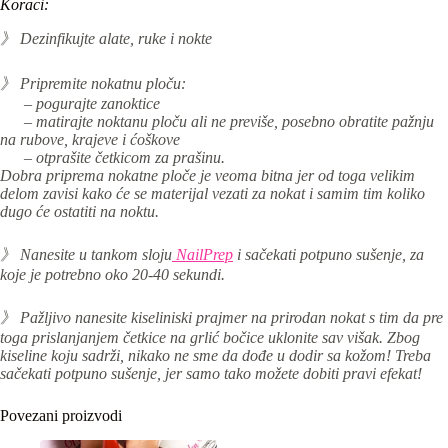
Koraci:
》 Dezinfikujte alate, ruke i nokte
》 Pripremite nokatnu ploču:
– pogurajte zanoktice
– matirajte noktanu ploču ali ne previše, posebno obratite pažnju
na rubove, krajeve i ćoškove
– otprašite četkicom za prašinu.
Dobra priprema nokatne ploče je veoma bitna jer od toga velikim
delom zavisi kako će se materijal vezati za nokat i samim tim koliko
dugo će ostatiti na noktu.
》 Nanesite u tankom sloju
NailPrep
i sačekati potpuno sušenje, za
koje je potrebno oko 20-40 sekundi.
》 Pažljivo nanesite kiseliniski prajmer na prirodan nokat
s tim da
pre
toga prislanjanjem četkice na
grlić
bočice uklonite sav višak. Zbog
kiseline koju sadrži, nikako ne sme da dođe u dodir sa kožom! Treba
sačekati potpuno sušenje, jer samo tako možete dobiti pravi efekat!
Povezani proizvodi