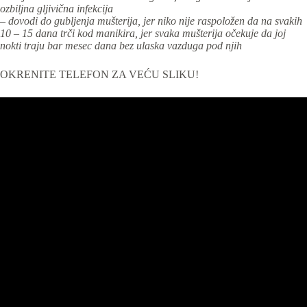
ozbiljna gljivična infekcija
– dovodi do gubljenja mušterija, jer niko nije raspoložen da na svakih
10 – 15 dana trči kod manikira, jer svaka mušterija očekuje da joj
nokti traju bar mesec dana bez ulaska vazduga pod njih
OKRENITE TELEFON ZA VEĆU SLIKU!