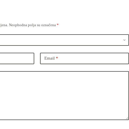
ljena.
Neophodna polja su označena
*
Email
*