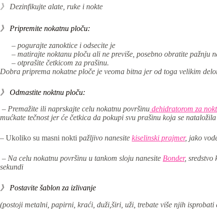
》 Dezinfikujte alate, ruke i nokte
》 Pripremite nokatnu ploču:
– pogurajte zanoktice i odsecite je
– matirajte noktanu ploču ali ne previše, posebno obratite pažnju na
– otprašite četkicom za prašinu.
Dobra priprema nokatne ploče je veoma bitna jer od toga velikim delom 
》 Odmastite noktnu ploču:
– Premažite ili naprskajte celu nokatnu površinu
dehidratorom za nokt
mućkate tečnost jer će četkica da pokupi svu prašinu koja se nataložila
– Ukoliko su masni nokti p
ažljivo nanesite
kiselinski prajmer
, jako vod
– Na celu nokatnu površinu u tankom sloju nanesite
Bonder
, sredstvo
sekundi
》 Postavite šablon za izlivanje
(postoji metalni, papirni, kraći, duži,širi, uži, trebate više njih isproba