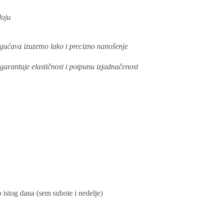
loju
ćava izuzetno lako i precizno nanošenje
garantuje elastičnost i potpunu izjadnačenost
istog dana (sem subote i nedelje)