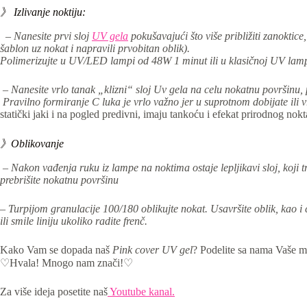
》 Izlivanje noktiju:
– Nanesite prvi sloj
UV gela
pokušavajući što više približiti zanoktice
šablon uz nokat i napravili prvobitan oblik).
Polimerizujte u UV/LED lampi od 48W 1 minut ili u klasičnoj UV lam
– Nanesite vrlo tanak „klizni“ sloj Uv gela na celu nokatnu površinu, 
Pravilno formiranje C luka je vrlo važno jer u suprotnom dobijate ili vrl
statički jaki i na pogled predivni, imaju tankoću i efekat prirodnog n
》Oblikovanje
– Nakon vađenja ruku iz lampe na noktima ostaje lepljikavi sloj, koji t
prebrišite nokatnu površinu
– Turpijom granulacije 100/180 oblikujte nokat. Usavršite oblik, kao i
ili smile liniju ukoliko radite frenč.
Kako Vam se dopada naš
Pink cover UV gel
? Podelite sa nama Vaše mi
♡Hvala! Mnogo nam znači!♡
Za više ideja posetite naš
Youtube kanal.