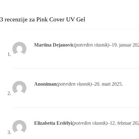
3 recenzije za
Pink Cover UV Gel
Martina Dejanovic
(potvrđen vlasnik)
–
19. januar 20
Anoniman
(potvrđen vlasnik)
–
20. mart 2025.
Elizabetta Erdélyi
(potvrđen vlasnik)
–
12. februar 20