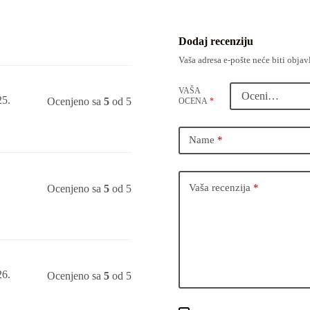
Dodaj recenziju
Vaša adresa e-pošte neće biti objav
VAŠA
25.
Ocenjeno sa
5
od 5
OCENA
*
Name
*
Vaša recenzija
*
Ocenjeno sa
5
od 5
26.
Ocenjeno sa
5
od 5