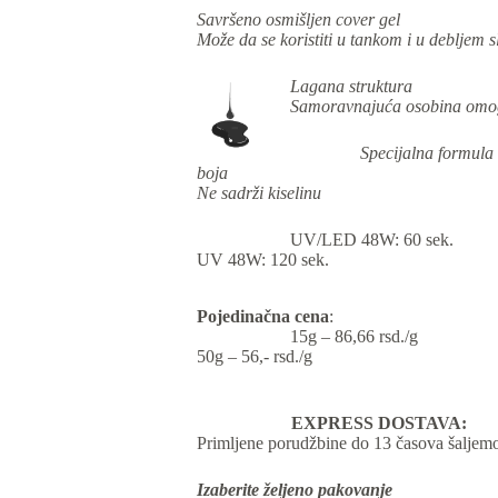
Savršeno osmišljen cover gel
Može da se koristiti u tankom i u debljem s
Lagana struktura
Samoravnajuća osobina omogu
Specijalna formula 
boja
Ne sadrži kiselinu
UV/LED 48W: 60 sek.
UV 48W: 120 sek.
Pojedinačna cena
:
15g – 86,66 rsd./g
50g – 56,- rsd./g
EXPRESS DOSTAVA:
Primljene porudžbine do 13 časova šaljemo 
Izaberite željeno pakovanje