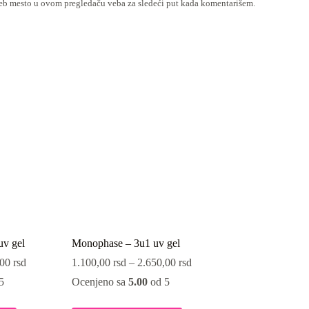
veb mesto u ovom pregledaču veba za sledeći put kada komentarišem.
uv gel
Monophase – 3u1 uv gel
,00
rsd
1.100,00
rsd
–
2.650,00
rsd
5
Ocenjeno sa
5.00
od 5