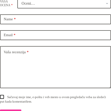
VAŠA
OCENA
*
Name
*
Email
*
Vaša recenzija
*
Sačuvaj moje ime, e-poštu i veb mesto u ovom pregledaču veba za sledeći
put kada komentarišem.