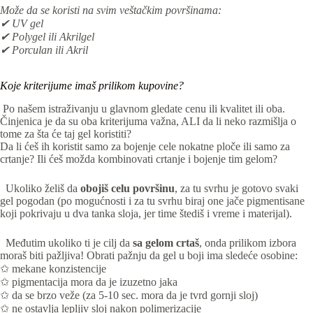
Može da se koristi na svim veštačkim površinama:
✔ UV gel
✔ Polygel ili Akrilgel
✔ Porculan ili Akril
Koje kriterijume imaš prilikom kupovine?
Po našem istraživanju u glavnom gledate cenu ili kvalitet ili oba.
Činjenica je da su oba kriterijuma važna, ALI da li neko razmišlja o
tome za šta će taj gel koristiti?
Da li ćeš ih koristit samo za bojenje cele nokatne ploče ili samo za
crtanje? Ili ćeš možda kombinovati crtanje i bojenje tim gelom?
Ukoliko želiš da
obojiš celu površinu
, za tu svrhu je gotovo svaki
gel pogodan (po mogućnosti i za tu svrhu biraj one jače pigmentisane
koji pokrivaju u dva tanka sloja, jer time štediš i vreme i materijal).
Međutim ukoliko ti je cilj da
sa gelom crtaš
, onda prilikom izbora
moraš biti pažljiva! Obrati pažnju da gel u boji ima sledeće osobine:
✩ mekane konzistencije
✩ pigmentacija mora da je izuzetno jaka
✩ da se brzo veže (za 5-10 sec. mora da je tvrd gornji sloj)
✩ ne ostavlja lepljiv sloj nakon polimerizacije