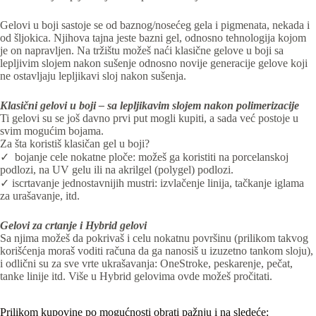
Gelovi u boji sastoje se od baznog/nosećeg gela i pigmenata, nekada i
od šljokica. Njihova tajna jeste bazni gel, odnosno tehnologija kojom
je on napravljen.
Na tržištu možeš naći klasične gelove u boji sa
lepljivim slojem nakon sušenje odnosno novije generacije gelove koji
ne ostavljaju lepljikavi sloj nakon sušenja.
Klasični gelovi u boji – sa lepljikavim slojem nakon polimerizacije
Ti gelovi su se još davno prvi put mogli kupiti, a sada već postoje u
svim mogućim bojama.
Za šta koristiš klasičan gel u boji?
✓ bojanje cele nokatne ploče: možeš ga koristiti na porcelanskoj
podlozi, na UV gelu ili na akrilgel (polygel) podlozi.
✓ iscrtavanje jednostavnijih mustri: izvlačenje linija, tačkanje iglama
za urašavanje, itd.
Gelovi za crtanje i Hybrid gelovi
Sa njima možeš da pokrivaš i celu nokatnu površinu (prilikom takvog
korišćenja moraš voditi računa da ga nanosiš u izuzetno tankom sloju),
i odlični su za sve vrte ukrašavanja: OneStroke, peskarenje, pečat,
tanke linije itd. Više u Hybrid gelovima ovde možeš pročitati.
Prilikom kupovine po mogućnosti obrati pažnju i na sledeće: