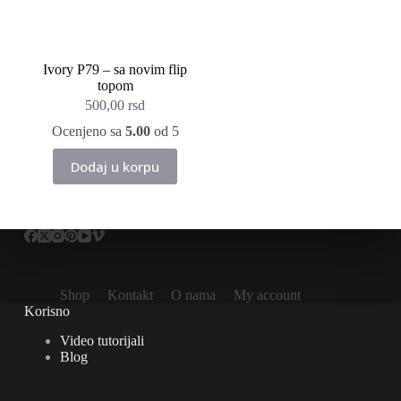
Ivory P79 – sa novim flip
topom
500,00
rsd
Ocenjeno sa
5.00
od 5
Dodaj u korpu
Shop
Kontakt
O nama
My account
Korisno
Video tutorijali
Blog