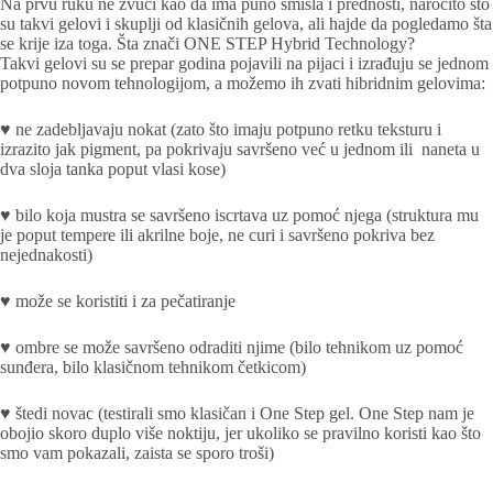
Na prvu ruku ne zvuči kao da ima puno smisla i prednosti, naročito što
su takvi gelovi i skuplji od klasičnih gelova, ali hajde da pogledamo šta
se krije iza toga. Šta znači ONE STEP Hybrid Technology?
Takvi gelovi su se prepar godina pojavili na pijaci i izrađuju se jednom
potpuno novom tehnologijom, a možemo ih zvati hibridnim gelovima:
♥ ne zadebljavaju nokat (zato što imaju potpuno retku teksturu i
izrazito jak pigment, pa pokrivaju savršeno već u jednom ili naneta u
dva sloja tanka poput vlasi kose)
♥ bilo koja mustra se savršeno iscrtava uz pomoć njega (struktura mu
je poput tempere ili akrilne boje, ne curi i savršeno pokriva bez
nejednakosti)
♥ može se koristiti i za pečatiranje
♥
ombre se može savršeno odraditi njime (bilo tehnikom uz pomoć
sunđera, bilo klasičnom tehnikom četkicom)
♥
štedi novac (testirali smo klasičan i One Step gel. One Step nam je
obojio skoro duplo više noktiju, jer ukoliko se pravilno koristi kao što
smo vam pokazali, zaista se sporo troši)