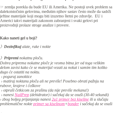
☞ zemlja porekla da bude EU ili Amerika. Ne postoji uvek problem sa
dalekoistočnim gelovima, međutim njihov sastav često može da sadrži
jeftine materijale koji mogu biti izuzetno štetni po zdravlje. EU i
Americi takvi materijali zakonom zabranjeni i svaki gelovi pri
proizvodnji prolaze stroge analize i provere.
Kako naneti gel u boji?
》
Dezinfikuj
alate, ruke i nokte
》
Pripremi
nokatnu ploču.
Dobra priprema nokatne ploče je veoma bitna jer od toga velikim
delom zavisi kako će se materijal vezati za nokat i samim tim koliko
dugo će ostatiti na noktu.
› poguraj zanoktice
› matiraj noktanu ploču ali ne previše! Posebno obrati pažnju na
rubove, krajeve i ćoškove
› otpraši četkicom za prašinu (da nije previše mekana!)
› nanesi
NailPrep
(dehidrator) i sačekaj da se osuši (30-40 sekundi)
› zbog boljeg prijanjanja nanesi
2u1 primer bez kiseline
ili u slučaju
problematične nokte
primer sa kiselinom
+
bonder
i sačekaj da se osuši