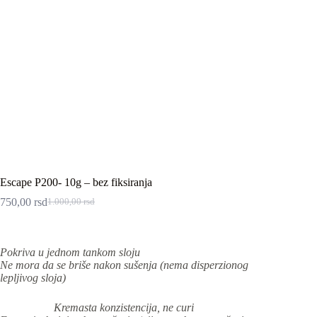
Escape P200- 10g – bez fiksiranja
750,00
rsd
1.000,00
rsd
Originalna
Trenutna
cena
cena
je
je:
bila:
750,00 rsd.
Pokriva u jednom tankom sloju
1.000,00 rsd.
Ne mora da se briše nakon sušenja (nema disperzionog
lepljivog sloja)
Kremasta konzistencija, ne curi