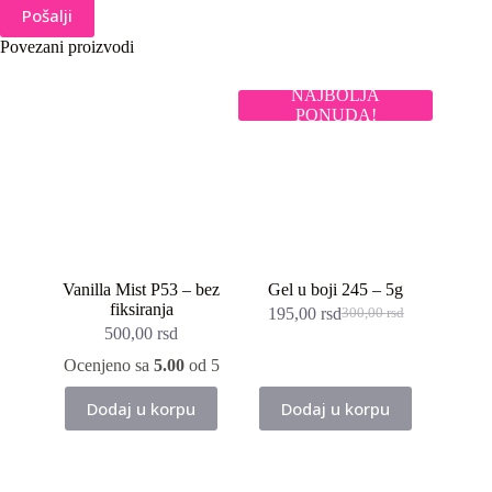
Pošalji
Povezani proizvodi
NAJBOLJA
PONUDA!
Vanilla Mist P53 – bez
Gel u boji 245 – 5g
fiksiranja
195,00
rsd
300,00
rsd
Originalna
Trenutna
500,00
rsd
cena
cena
je
je:
Ocenjeno sa
5.00
od 5
bila:
195,00 rsd.
300,00 rsd.
Dodaj u korpu
Dodaj u korpu