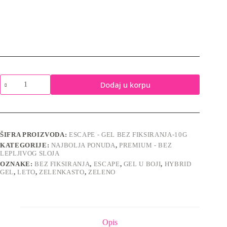
Escape
Dodaj u korpu
P200-
10g
-
bez
fiksiranja
količina
ŠIFRA PROIZVODA:
ESCAPE - GEL BEZ FIKSIRANJA-10G
KATEGORIJE:
NAJBOLJA PONUDA
,
PREMIUM - BEZ
LEPLJIVOG SLOJA
OZNAKE:
BEZ FIKSIRANJA
,
ESCAPE
,
GEL U BOJI
,
HYBRID
GEL
,
LETO
,
ZELENKASTO
,
ZELENO
Opis