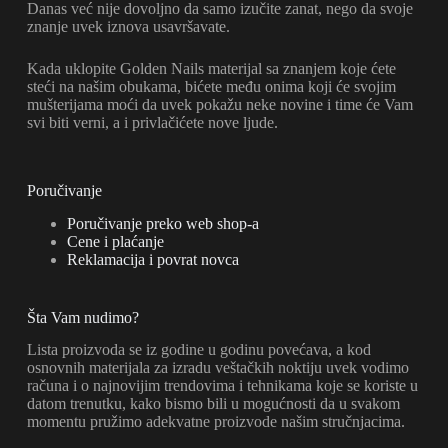
Danas već nije dovoljno da samo izučite zanat, nego da svoje
znanje uvek iznova usavršavate.
Kada uklopite Golden Nails materijal sa znanjem koje ćete
steći na našim obukama, bićete među onima koji će svojim
mušterijama moći da uvek pokažu neke novine i time će Vam
svi biti verni, a i privlačićete nove ljude.
Poručivanje
Poručivanje preko web shop-a
Cene i plaćanje
Reklamacija i povrat novca
Šta Vam nudimo?
Lista proizvoda se iz godine u godinu povećava, a kod
osnovnih materijala za izradu veštačkih noktiju uvek vodimo
računa i o najnovijim trendovima i tehnikama koje se koriste u
datom trenutku, kako bismo bili u mogućnosti da u svakom
momentu pružimo adekvatne proizvode našim stručnjacima.