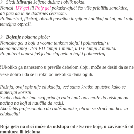
》 Sledi
izlivanje
željene dužine i oblik nokta.
Nanesi
UV gel
ili
Poly gel
pokušavajući što više približiti zanoktice,
ali pazi da ih ne dodirneš četkicom.
Polimerizuj, fiksiraj, obradi površinu turpijom i oblikuj nokat, na kraju
temeljno otpraši.
》
Bojenje
noktane ploče:
Nanesite gel u boji u veoma tankom sloju! i p
olimerizuj: u
kombinovanoj UV/LED lampi 1 minut, u UV lampi 2 minuta.
Po potrebi nanesi još jedan sloj gela u boji i polimerizuj.
❗Ukoliko ga nanesemo u previše debelom sloju, može se desiti da se ne
veže dobro i da se u roku od nekoliko dana oguli.
Pažnja, ovaj opis nije edukacija, već samo kratko uputstvo kako se
materijal koristi!
Svaki edukator ima svoj princip rada i naš opis može da odstupa od
načina na koji si naučila da radiš.
Ako želitš profesionalno da radiš manikir, obrati se stručnom licu za
edukaciju!
Boja gela na slici može da odstupa od stvarne boje, u zavisnosti od
monitora ili telefona.