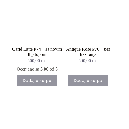
Caffé Latte P74 – sa novim
Antique Rose P76 – bez
flip topom
fiksiranja
500,00
rsd
500,00
rsd
Ocenjeno sa
5.00
od 5
Dodaj u korpu
Dodaj u korpu