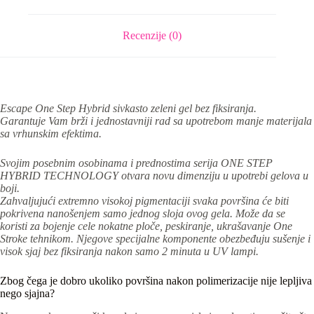
Recenzije (0)
Escape One Step Hybrid sivkasto zeleni gel bez fiksiranja.
Garantuje Vam brži i jednostavniji rad sa upotrebom manje materijala
sa vrhunskim efektima.
Svojim posebnim osobinama i prednostima serija ONE STEP
HYBRID TECHNOLOGY otvara novu dimenziju u upotrebi gelova u
boji.
Zahvaljujući extremno visokoj pigmentaciji svaka površina će biti
pokrivena nanošenjem samo jednog sloja ovog gela. Može da se
koristi za bojenje cele nokatne ploče, peskiranje, ukrašavanje One
Stroke tehnikom. Njegove specijalne komponente obezbeđuju sušenje i
visok sjaj bez fiksiranja nakon samo 2 minuta u UV lampi.
Zbog čega je dobro ukoliko površina nakon polimerizacije nije lepljiva
nego sjajna?