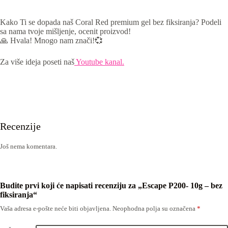
Kako Ti se dopada naš Coral Red premium gel bez fiksiranja? Podeli
sa nama tvoje mišljenje, ocenit proizvod!
🙏 Hvala! Mnogo nam znači!💞
Za više ideja poseti naš
Youtube kanal.
Recenzije
Još nema komentara.
Budite prvi koji će napisati recenziju za „Escape P200- 10g – bez
fiksiranja“
Vaša adresa e-pošte neće biti objavljena.
Neophodna polja su označena
*