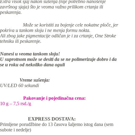
Extra visok sjaj nakon sušenja (nije potrebno nanošenje
završnog sjaja) što je veoma važno prilikom crtanja ili
peskarenja.
Može se koristiti za bojenje cele nokatne ploče, jer
pokriva u tankom sloju i ne menja formu nokta.
Ali zbog jake pigmentacije odličan je i za crtanje, One Stroke
tehniku ili peskarenj
e.
Nanesi u veoma tankom sloju!
U suprotnom može se desiti da se ne polimerizuje dobro i da
se u roku od nekoliko dana oguli
Vreme sušenja:
UV/LED 60 sekundi
Pakovanje i pojedinačna cena:
10 g – 7,5 rsd./g
EXPRESS DOSTAVA:
Primljene porudžbine do 13 časova šaljemo istog dana (sem
subote i nedelje)