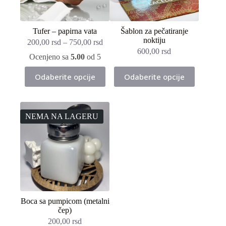
Tufer – papirna vata
Šablon za pečatiranje
noktiju
200,00
rsd
–
750,00
rsd
600,00
rsd
Ocenjeno sa
5.00
od 5
Ovaj
Ovaj
Odaberite opcije
Odaberite opcije
proizvod
proizvod
ima
ima
više
više
varijanti.
varijanti.
Opcije
Opcije
NEMA NA LAGERU
mogu
mogu
biti
biti
izabrane
izabrane
na
na
stranici
stranici
proizvoda.
proizvoda.
Boca sa pumpicom (metalni
čep)
200,00
rsd