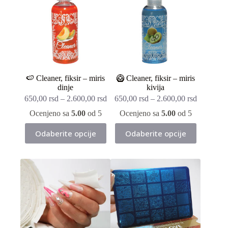
🍉 Cleaner, fiksir – miris
🥝 Cleaner, fiksir – miris
dinje
kivija
650,00
rsd
–
2.600,00
rsd
650,00
rsd
–
2.600,00
rsd
Ocenjeno sa
5.00
od 5
Ocenjeno sa
5.00
od 5
Ovaj
Ovaj
Odaberite opcije
Odaberite opcije
proizvod
proizvod
ima
ima
više
više
varijanti.
varijanti.
Opcije
Opcije
mogu
mogu
biti
biti
izabrane
izabrane
na
na
stranici
stranici
proizvoda.
proizvoda.