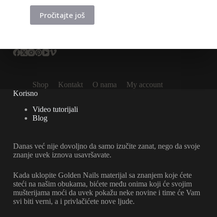
Pročitajte još
Shop
Kontakt
O nama
My account
Korisno
Video tutorijali
Blog
Danas već nije dovoljno da samo izučite zanat, nego da svoje
znanje uvek iznova usavršavate.
Kada uklopite Golden Nails materijal sa znanjem koje ćete
steći na našim obukama, bićete među onima koji će svojim
mušterijama moći da uvek pokažu neke novine i time će Vam
svi biti verni, a i privlačićete nove ljude.