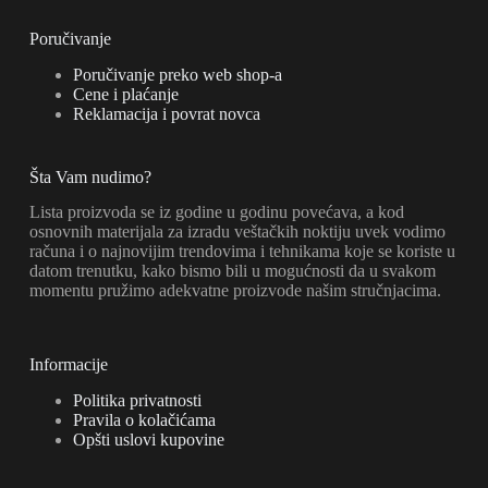
Poručivanje
Poručivanje preko web shop-a
Cene i plaćanje
Reklamacija i povrat novca
Šta Vam nudimo?
Lista proizvoda se iz godine u godinu povećava, a kod
osnovnih materijala za izradu veštačkih noktiju uvek vodimo
računa i o najnovijim trendovima i tehnikama koje se koriste u
datom trenutku, kako bismo bili u mogućnosti da u svakom
momentu pružimo adekvatne proizvode našim stručnjacima.
Informacije
Politika privatnosti
Pravila o kolačićama
Opšti uslovi kupovine