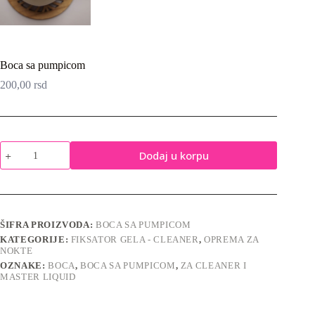
Boca sa pumpicom
200,00
rsd
Boca
Dodaj u korpu
sa
pumpicom
količina
ŠIFRA PROIZVODA:
BOCA SA PUMPICOM
KATEGORIJE:
FIKSATOR GELA - CLEANER
,
OPREMA ZA
NOKTE
OZNAKE:
BOCA
,
BOCA SA PUMPICOM
,
ZA CLEANER I
MASTER LIQUID