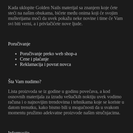
Kada uklopite Golden Nails materijal sa znanjem koje ćete
steći na našim obukama, bićete među onima koji će svojim
mušterijama moći da uvek pokažu neke novine i time će Vam
svi biti verni, a i privlačićete nove ljude.
Poručivanje
Poručivanje preko web shop-a
Cene i plaćanje
Reklamacija i povrat novca
Šta Vam nudimo?
Lista proizvoda se iz godine u godinu povećava, a kod
osnovnih materijala za izradu veštačkih noktiju uvek vodimo
računa i o najnovijim trendovima i tehnikama koje se koriste u
datom trenutku, kako bismo bili u mogućnosti da u svakom
momentu pružimo adekvatne proizvode našim stručnjacima.
Informacije