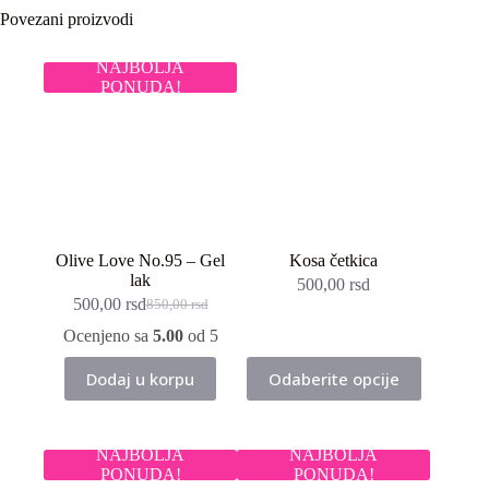
Povezani proizvodi
NAJBOLJA
PONUDA!
Olive Love No.95 – Gel
Kosa četkica
lak
500,00
rsd
500,00
rsd
850,00
rsd
Originalna
Trenutna
cena
cena
Ocenjeno sa
5.00
od 5
je
je:
Ovaj
bila:
500,00 rsd.
Dodaj u korpu
Odaberite opcije
proizvod
850,00 rsd.
ima
više
varijanti.
NAJBOLJA
NAJBOLJA
Opcije
PONUDA!
PONUDA!
mogu