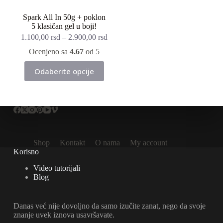
Spark All In 50g + poklon
5 klasičan gel u boji!
1.100,00
rsd
–
2.900,00
rsd
Ocenjeno sa
4.67
od 5
Ovaj
Odaberite opcije
proizvod
ima
više
varijanti.
Opcije
mogu
biti
izabrane
Shop
Kontakt
O nama
My account
na
Korisno
stranici
proizvoda.
Video tutorijali
Blog
Danas već nije dovoljno da samo izučite zanat, nego da svoje
znanje uvek iznova usavršavate.