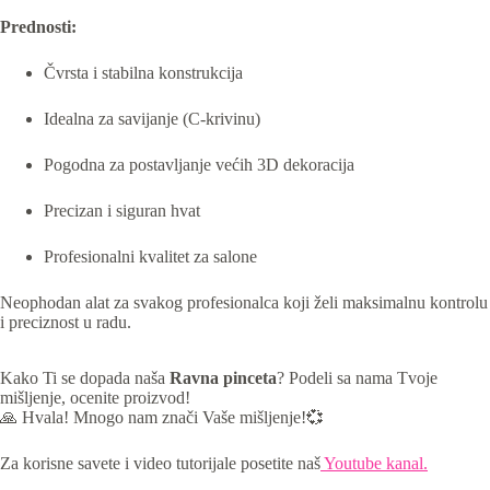
Prednosti:
Čvrsta i stabilna konstrukcija
Idealna za savijanje (C-krivinu)
Pogodna za postavljanje većih 3D dekoracija
Precizan i siguran hvat
Profesionalni kvalitet za salone
Neophodan alat za svakog profesionalca koji želi maksimalnu kontrolu
i preciznost u radu.
Kako Ti se dopada naša
Ravna pinceta
? Podeli sa nama Tvoje
mišljenje, ocenite proizvod!
🙏 Hvala! Mnogo nam znači Vaše mišljenje!💞
Za korisne savete i video tutorijale posetite naš
Youtube kanal.