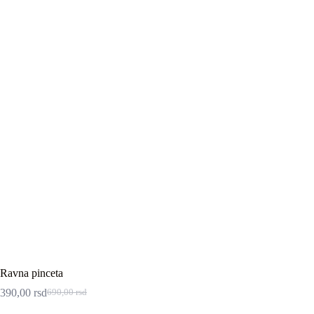
Ravna pinceta
390,00
rsd
690,00
rsd
Originalna
Trenutna
cena
cena