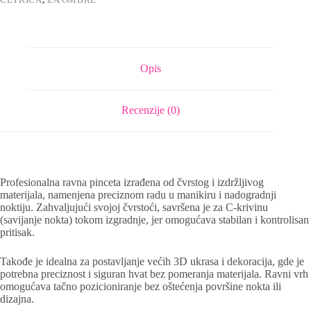
Opis
Recenzije (0)
Profesionalna ravna pinceta izrađena od čvrstog i izdržljivog
materijala, namenjena preciznom radu u manikiru i nadogradnji
noktiju. Zahvaljujući svojoj čvrstoći, savršena je za C-krivinu
(savijanje nokta) tokom izgradnje, jer omogućava stabilan i kontrolisan
pritisak.
Takođe je idealna za postavljanje većih 3D ukrasa i dekoracija, gde je
potrebna preciznost i siguran hvat bez pomeranja materijala. Ravni vrh
omogućava tačno pozicioniranje bez oštećenja površine nokta ili
dizajna.