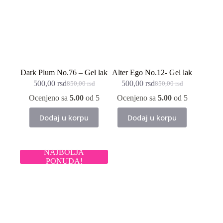
biti
izabrane
na
stranici
proizvoda.
Dark Plum No.76 – Gel lak
Alter Ego No.12- Gel lak
500,00
rsd
500,00
rsd
850,00
rsd
850,00
rsd
Originalna
Trenutna
Originalna
Trenutna
cena
cena
cena
cena
Ocenjeno sa
5.00
od 5
Ocenjeno sa
5.00
od 5
je
je:
je
je:
bila:
500,00 rsd.
bila:
500,00 rsd.
Dodaj u korpu
Dodaj u korpu
850,00 rsd.
850,00 rsd.
NAJBOLJA
PONUDA!