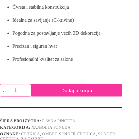
je
je:
Čvrsta i stabilna konstrukcija
bila:
390,00 rsd.
690,00 rsd.
Idealna za savijanje (C-krivinu)
Pogodna za postavljanje većih 3D dekoracija
Precizan i siguran hvat
Profesionalni kvalitet za salone
Ravna
Dodaj u korpu
pinceta
količina
ŠIFRA PROIZVODA:
RAVNA PINCETA
KATEGORIJA:
NAJBOLJA PONUDA
OZNAKE:
ČETKICA
,
OMBRE SUNĐER ČETKICA
,
SUNĐER
ČETKICA
,
ZA OMBRE