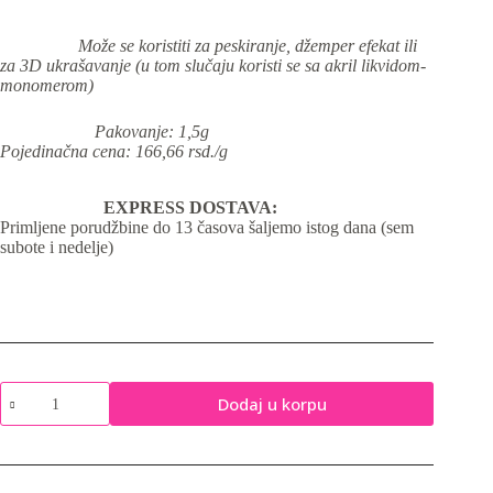
Može se koristiti za peskiranje, džemper efekat ili
za 3D ukrašavanje (u tom slučaju koristi se sa akril likvidom-
monomerom)
Pakovanje: 1,5g
Pojedinačna cena: 166,66 rsd./g
EXPRESS DOSTAVA:
Primljene porudžbine do 13 časova šaljemo istog dana (sem
subote i nedelje)
Akril
Dodaj u korpu
-
porculan
prah
No.
04