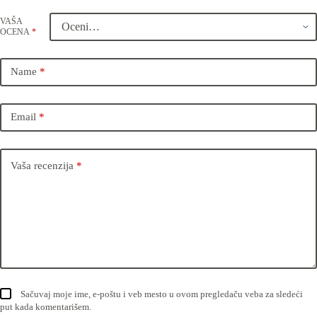
VAŠA
OCENA
*
Name
*
Email
*
Vaša recenzija
*
Sačuvaj moje ime, e-poštu i veb mesto u ovom pregledaču veba za sledeći
put kada komentarišem.