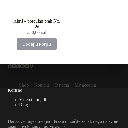
Akril – porculan prah No.
09
250,00
rsd
Dodaj u korpu
Shop
Kontakt
O nama
My account
Korisno
Video tutorijali
Blog
Danas već nije dovoljno da samo izučite zanat, nego da svoje
znanje uvek iznova usavršavate.