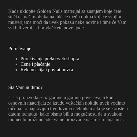
Kada uklopite Golden Nails materijal sa znanjem koje ćete
steći na našim obukama, bićete među onima koji će svojim
mušterijama moći da uvek pokažu neke novine i time će Vam
svi biti verni, a i privlačićete nove ljude.
Poručivanje
Poručivanje preko web shop-a
Cene i plaćanje
Reklamacija i povrat novca
Šta Vam nudimo?
Lista proizvoda se iz godine u godinu povećava, a kod
osnovnih materijala za izradu veštačkih noktiju uvek vodimo
računa i o najnovijim trendovima i tehnikama koje se koriste u
datom trenutku, kako bismo bili u mogućnosti da u svakom
momentu pružimo adekvatne proizvode našim stručnjacima.