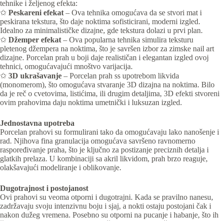
tehnike i željenog efekta:
✩
Peskareni efekat
– Ova tehnika omogućava da se stvori mat i
peskirana tekstura, što daje noktima sofisticirani, moderni izgled.
Idealno za minimalističke dizajne, gde tekstura dolazi u prvi plan.
✩
Džemper efekat
– Ova popularna tehnika simulira teksturu
pletenog džempera na noktima, što je savršen izbor za zimske nail art
dizajne. Porcelan prah u boji daje realističan i elegantan izgled ovoj
tehnici, omogućavajući mnoštvo varijacija.
✩
3D ukrašavanje
– Porcelan prah ss upotrebom likvida
(monomerom), što omogućava stvaranje 3D dizajna na noktima. Bilo
da je reč o cvetovima, listićima, ili drugim detaljima, 3D efekti stvoreni
ovim prahovima daju noktima umetnički i luksuzan izgled.
Jednostavna upotreba
Porcelan prahovi su formulirani tako da omogućavaju lako nanošenje i
rad. Njihova fina granulacija omogućava savršeno ravnomerno
raspoređivanje praha, što je ključno za postizanje preciznih detalja i
glatkih prelaza. U kombinaciji sa akril likvidom, prah brzo reaguje,
olakšavajući modeliranje i oblikovanje.
Dugotrajnost i postojanost
Ovi prahovi su veoma otporni i dugotrajni. Kada se pravilno nanesu,
zadržavaju svoju intenzivnu boju i sjaj, a nokti ostaju postojani čak i
nakon dužeg vremena. Posebno su otporni na pucanje i habanje, što ih