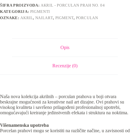
količina
ŠIFRA PROIZVODA:
AKRIL - PORCULAN PRAH NO. 04
KATEGORIJA:
PIGMENTI
OZNAKE:
AKRIL
,
NAILART
,
PIGMENT
,
PORCULAN
Opis
Recenzije (0)
Naša nova kolekcija akrilnih – porculan prahova u boji otvara
beskrajne mogućnosti za kreativne nail art dizajne. Ovi prahovi su
visokog kvaliteta i savršeno prilagođeni profesionalnoj upotrebi,
omogućavajući kreiranje jedinstvenih efekata i struktura na noktima.
Višenamenska upotreba
Porcelan prahovi mogu se koristiti na različite načine, u zavisnosti od