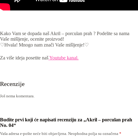
Kako Vam se dopada naš Akril – porculan prah ? Podelite sa nama
Vaše mišljenje, ocenite proizvod!
♡Hvala! Mnogo nam znači Vaše mišljenje!♡
Za više ideja posetite naš
Youtube kanal.
Recenzije
Još nema komentara.
Budite prvi koji će napisati recenziju za „Akril – porculan prah
No. 04“
Vaša adresa e-pošte neće biti objavljena.
Neophodna polja su označena
*