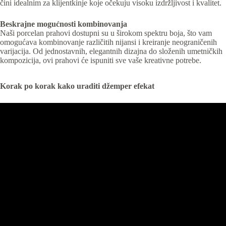
čini idealnim za klijentkinje koje očekuju visoku izdržljivost i kvalitet.
Beskrajne mogućnosti kombinovanja
Naši porcelan prahovi dostupni su u širokom spektru boja, što vam
omogućava kombinovanje različitih nijansi i kreiranje neograničenih
varijacija. Od jednostavnih, elegantnih dizajna do složenih umetničkih
kompozicija, ovi prahovi će ispuniti sve vaše kreativne potrebe.
Korak po korak kako uraditi džemper efekat