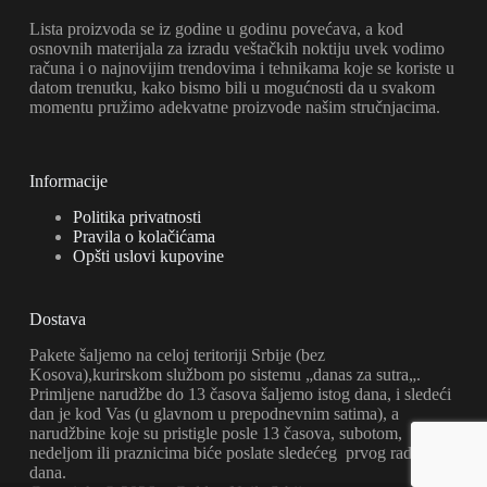
Lista proizvoda se iz godine u godinu povećava, a kod
osnovnih materijala za izradu veštačkih noktiju uvek vodimo
računa i o najnovijim trendovima i tehnikama koje se koriste u
datom trenutku, kako bismo bili u mogućnosti da u svakom
momentu pružimo adekvatne proizvode našim stručnjacima.
Informacije
Politika privatnosti
Pravila o kolačićama
Opšti uslovi kupovine
Dostava
Pakete šaljemo na celoj teritoriji Srbije (bez
Kosova),kurirskom službom po sistemu „danas za sutra„.
Primljene narudžbe do 13 časova šaljemo istog dana, i sledeći
dan je kod Vas (u glavnom u prepodnevnim satima), a
narudžbine koje su pristigle posle 13 časova, subotom,
nedeljom ili praznicima biće poslate sledećeg prvog radnog
dana.