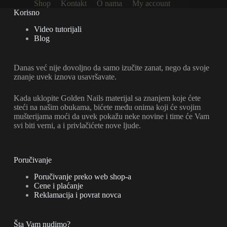
Shop
Kontakt
O nama
My account
Korisno
Video tutorijali
Blog
Danas već nije dovoljno da samo izučite zanat, nego da svoje
znanje uvek iznova usavršavate.
Kada uklopite Golden Nails materijal sa znanjem koje ćete
steći na našim obukama, bićete među onima koji će svojim
mušterijama moći da uvek pokažu neke novine i time će Vam
svi biti verni, a i privlačićete nove ljude.
Poručivanje
Poručivanje preko web shop-a
Cene i plaćanje
Reklamacija i povrat novca
Šta Vam nudimo?