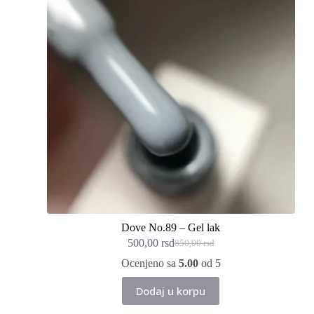
Dove No.89 – Gel lak
500,00
rsd
850,00
rsd
Originalna
Trenutna
cena
cena
Ocenjeno sa
5.00
od 5
je
je:
bila:
500,00 rsd.
Dodaj u korpu
850,00 rsd.