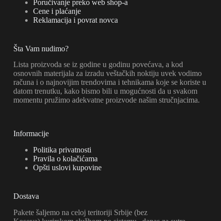
Poručivanje preko web shop-a
Cene i plaćanje
Reklamacija i povrat novca
Šta Vam nudimo?
Lista proizvoda se iz godine u godinu povećava, a kod
osnovnih materijala za izradu veštačkih noktiju uvek vodimo
računa i o najnovijim trendovima i tehnikama koje se koriste u
datom trenutku, kako bismo bili u mogućnosti da u svakom
momentu pružimo adekvatne proizvode našim stručnjacima.
Informacije
Politika privatnosti
Pravila o kolačićama
Opšti uslovi kupovine
Dostava
Pakete šaljemo na celoj teritoriji Srbije (bez