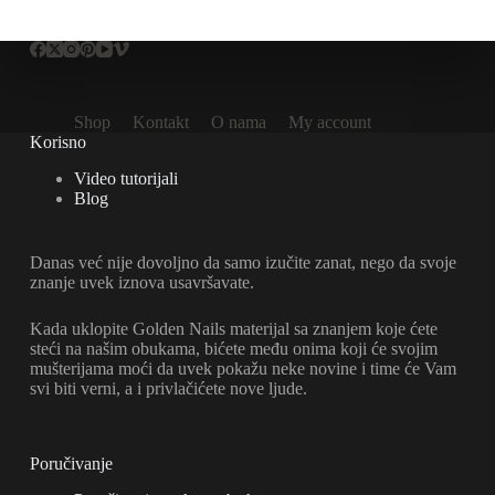
Shop
Kontakt
O nama
My account
Korisno
Video tutorijali
Blog
Danas već nije dovoljno da samo izučite zanat, nego da svoje
znanje uvek iznova usavršavate.
Kada uklopite Golden Nails materijal sa znanjem koje ćete
steći na našim obukama, bićete među onima koji će svojim
mušterijama moći da uvek pokažu neke novine i time će Vam
svi biti verni, a i privlačićete nove ljude.
Poručivanje