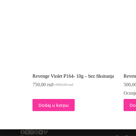
Revenge Violet P164- 10g – bez fiksiranja
Reveng
750,00
rsd
500,0
1.000,00
rsd
Originalna
Trenutna
cena
cena
Ocenj
je
je:
bila:
750,00 rsd.
Dodaj u korpu
Do
1.000,00 rsd.