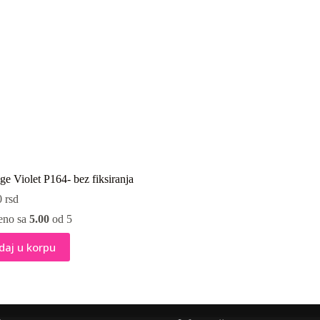
e Violet P164- bez fiksiranja
0
rsd
eno sa
5.00
od 5
daj u korpu