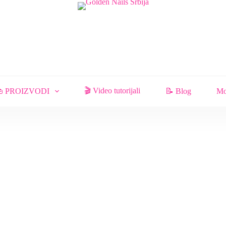
🎬 Video tutorijali
 PROIZVODI
📝 Blog
Mo